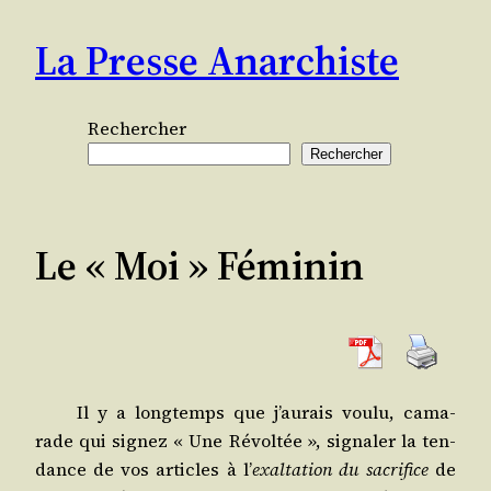
Aller
La Presse Anarchiste
au
contenu
Rechercher
Rechercher
Le « Moi » Féminin
Il y a long­temps que j’aurais vou­lu, cama­
rade qui signez « Une Révol­tée », signa­ler la ten­
dance de vos articles à l’
exal­ta­tion du sacri­fice
de