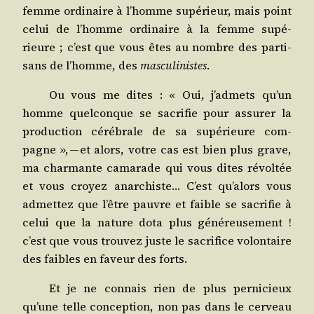
femme ordi­naire à l’homme supé­rieur, mais point
celui de l’homme ordi­naire à la femme supé­
rieure ; c’est que vous êtes au nombre des par­ti­
sans de l’homme, des
mas­cu­li­nistes
.
Ou vous me dites : « Oui, j’admets qu’un
homme quel­conque se sacri­fie pour assu­rer la
pro­duc­tion céré­brale de sa supé­rieure com­
pagne », — et alors, votre cas est bien plus grave,
ma char­mante cama­rade qui vous dites révol­tée
et vous croyez anar­chiste… C’est qu’alors vous
admet­tez que l’être pauvre et faible se sacri­fie à
celui que la nature dota plus géné­reu­se­ment !
c’est que vous trou­vez juste le sacri­fice volon­taire
des faibles en faveur des forts.
Et je ne connais rien de plus per­ni­cieux
qu’une telle concep­tion, non pas dans le cer­veau