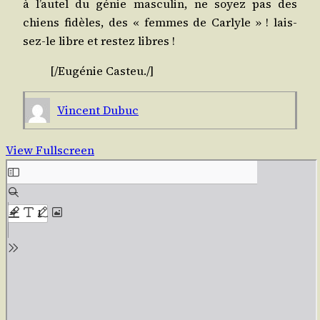
à l’autel du génie mas­cu­lin, ne soyez pas des
chiens fidèles, des « femmes de Car­lyle » ! lais­
sez-le libre et res­tez libres !
[/​Eugénie
Cas­teu
./​]
Vincent Dubuc
View Fullscreen