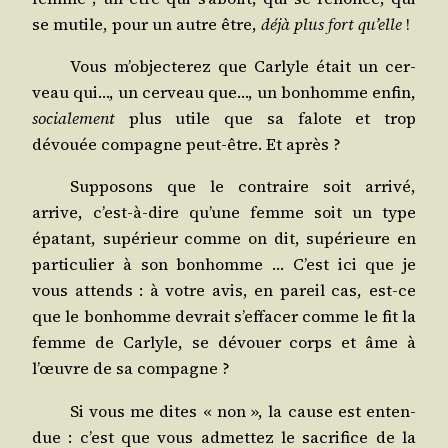
se mutile, pour un autre être,
déjà plus fort qu’elle
!
Vous m’objecterez que Car­lyle était un cer­
veau qui…, un cer­veau que…, un bon­homme enfin,
socia­le­ment
plus utile que sa falote et trop
dévouée com­pagne peut-être. Et après ?
Sup­po­sons que le contraire soit arri­vé,
arrive, c’est-à-dire qu’une femme soit un type
épa­tant, supé­rieur comme on dit, supé­rieure en
par­ti­cu­lier à son bon­homme … C’est ici que je
vous attends : à votre avis, en pareil cas, est-ce
que le bon­homme devrait s’effacer comme le fit la
femme de Car­lyle, se dévouer corps et âme à
l’œuvre de sa compagne ?
Si vous me dites « non », la cause est enten­
due : c’est que vous admet­tez le sacri­fice de la