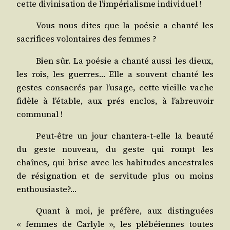
cette divi­ni­sa­tion de l’impérialisme individuel !
Vous nous dites que la poé­sie a chan­té les
sacri­fices volon­taires des femmes ?
Bien sûr. La poé­sie a chan­té aus­si les dieux,
les rois, les guerres… Elle a sou­vent chan­té les
gestes consa­crés par l’usage, cette vieille vache
fidèle à l’étable, aux prés enclos, à l’abreuvoir
communal !
Peut-être un jour chan­te­ra-t-elle la beau­té
du geste nou­veau, du geste qui rompt les
chaînes, qui brise avec les habi­tudes ances­trales
de rési­gna­tion et de ser­vi­tude plus ou moins
enthousiaste?…
Quant à moi, je pré­fère, aux dis­tin­guées
« femmes de Car­lyle », les plé­béiennes toutes