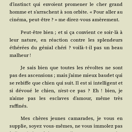
d’instinct qui envoient pro­me­ner le cher grand
homme et s’arrachent à son orbite. « Pour aller au
ciné­ma, peut-être ? » me direz-vous amèrement.
Peut-être bien ; et si ça convient ce soir-là à
leur nature, en réac­tion contre les splen­deurs
éthé­rées du génial ché­ri ? voi­là-t-il pas un beau
malheur !
Je sais bien que toutes les révoltes ne sont
pas des ascen­sions ; mais j’aime mieux bau­det qui
se rebiffe que chien qui suit. Il est si intel­li­gent et
si dévoué le chien, n’est-ce pas ? Eh ! bien, je
n’aime pas les esclaves d’amour, même très
raffinés.
Mes chères jeunes cama­rades, je vous en
sup­plie, soyez vous-mêmes, ne vous immo­lez pas