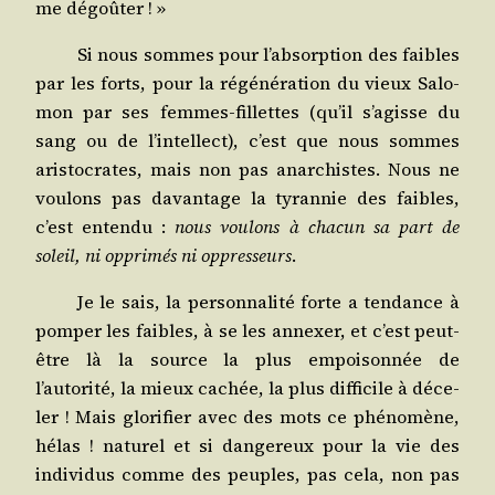
me dégoûter ! »
Si nous sommes pour l’absorption des faibles
par les forts, pour la régé­né­ra­tion du vieux Salo­
mon par ses femmes-fillettes (qu’il s’agisse du
sang ou de l’intellect), c’est que nous sommes
aris­to­crates, mais non pas anar­chistes. Nous ne
vou­lons pas davan­tage la tyran­nie des faibles,
c’est enten­du :
nous vou­lons à cha­cun sa part de
soleil, ni oppri­més ni oppres­seurs
.
Je le sais, la per­son­na­li­té forte a ten­dance à
pom­per les faibles, à se les annexer, et c’est peut-
être là la source la plus empoi­son­née de
l’autorité, la mieux cachée, la plus dif­fi­cile à déce­
ler ! Mais glo­ri­fier avec des mots ce phé­no­mène,
hélas ! natu­rel et si dan­ge­reux pour la vie des
indi­vi­dus comme des peuples, pas cela, non pas