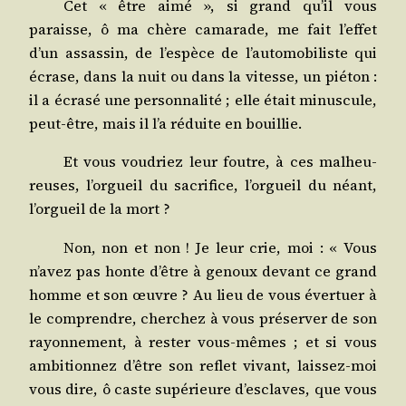
Cet « être aimé », si grand qu’il vous
paraisse, ô ma chère cama­rade, me fait l’effet
d’un assas­sin, de l’espèce de l’automobiliste qui
écrase, dans la nuit ou dans la vitesse, un pié­ton :
il a écra­sé une per­son­na­li­té ; elle était minus­cule,
peut-être, mais il l’a réduite en bouillie.
Et vous vou­driez leur foutre, à ces mal­heu­
reuses, l’orgueil du sacri­fice, l’orgueil du néant,
l’orgueil de la mort ?
Non, non et non ! Je leur crie, moi : « Vous
n’avez pas honte d’être à genoux devant ce grand
homme et son œuvre ? Au lieu de vous éver­tuer à
le com­prendre, cher­chez à vous pré­ser­ver de son
rayon­ne­ment, à res­ter vous-mêmes ; et si vous
ambi­tion­nez d’être son reflet vivant, lais­sez-moi
vous dire, ô caste supé­rieure d’esclaves, que vous