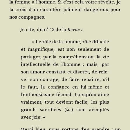
la femme à l’homme. Si c’est cela votre révolte, je
la crois d’un carac­tère joli­ment dan­ge­reux pour
nos compagnes.
Je cite, du n° 13 de la
Revue
:
« Le rôle de la femme, rôle dif­fi­cile
et magni­fique, est non seule­ment de
par­ta­ger, par la com­pré­hen­sion, la vie
intel­lec­tuelle de l’homme ; mais, par
son amour constant et dis­cret, de rele­
ver son cou­rage, de faire renaître, s’il
le faut, la confiance en lui-même et
l’enthousiasme fécond. Lorsqu’on aime
vrai­ment, tout devient facile, les plus
grands sacri­fices (
sic
) sont accep­tés
avec joie. »
Mer­ci bien, nous sor­tons d’en prendre : un