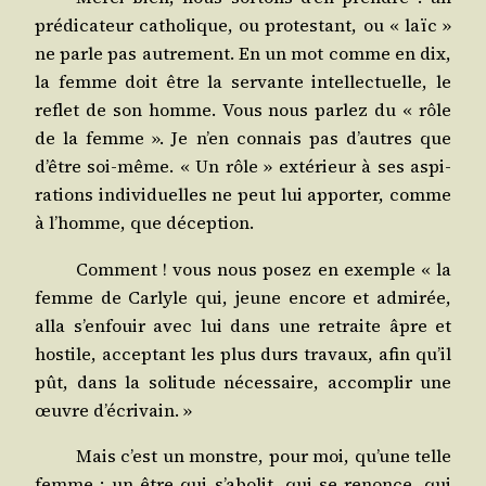
pré­di­ca­teur catho­lique, ou pro­tes­tant, ou « laïc »
ne parle pas autre­ment. En un mot comme en dix,
la femme doit être la ser­vante intel­lec­tuelle, le
reflet de son homme. Vous nous par­lez du « rôle
de la femme ». Je n’en connais pas d’autres que
d’être soi-même. « Un rôle » exté­rieur à ses aspi­
ra­tions indi­vi­duelles ne peut lui appor­ter, comme
à l’homme, que déception.
Com­ment ! vous nous posez en exemple « la
femme de Car­lyle qui, jeune encore et admi­rée,
alla s’enfouir avec lui dans une retraite âpre et
hos­tile, accep­tant les plus durs tra­vaux, afin qu’il
pût, dans la soli­tude néces­saire, accom­plir une
œuvre d’écrivain. »
Mais c’est un monstre, pour moi, qu’une telle
femme ; un être qui s’abolit, qui se renonce, qui