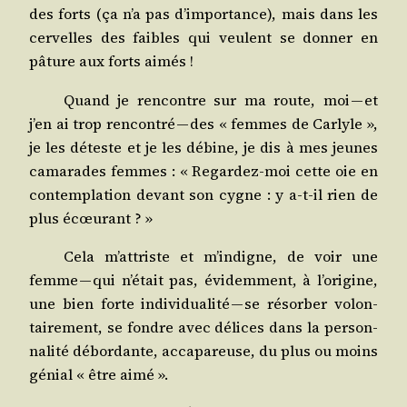
des forts (ça n’a pas d’importance), mais dans les
cer­velles des faibles qui veulent se don­ner en
pâture aux forts aimés !
Quand je ren­contre sur ma route, moi — et
j’en ai trop ren­con­tré — des « femmes de Car­lyle »,
je les déteste et je les débine, je dis à mes jeunes
cama­rades femmes : « Regar­dez-moi cette oie en
contem­pla­tion devant son cygne : y a‑t-il rien de
plus écœurant ? »
Cela m’attriste et m’indigne, de voir une
femme — qui n’était pas, évi­dem­ment, à l’origine,
une bien forte indi­vi­dua­li­té — se résor­ber volon­
tai­re­ment, se fondre avec délices dans la per­son­
na­li­té débor­dante, acca­pa­reuse, du plus ou moins
génial « être aimé ».