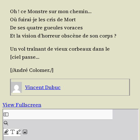
Oh ! ce Monstre sur mon chemin…
Où fui­rai-je les cris de Mort
De ses quatre gueules voraces
Et la vision d’horreur obs­cène de son corps ?
Un vol traî­nant de vieux cor­beaux dans le
[ciel passe…
[/​André
Colo­mer
./​]
Vincent Dubuc
View Fullscreen