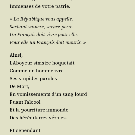
Immenses de votre patrie.
« La Répu­blique vous appelle.
Sachant vaincre, sachez périr.
Un Fran­çais doit vivre pour elle.
Pour elle un Fran­çais doit mourir. »
Ain­si,
L’Aboyeur sinistre hoquetait
Comme un homme ivre
Ses stu­pides paroles
De Mort,
En vomis­se­ments d’un sang lourd
Puant l’alcool
Et la pour­ri­ture immonde
Des héré­di­taires véroles.
Et cepen­dant