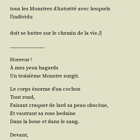
tous les Monstres d’Autorité avec les­quels
l’individu
doit se battre sur le che­min de la vie./]
…………………………
Hor­reur !
À mes yeux hagards
Un troi­sième Monstre surgit.
Le corps énorme d’un cochon
Tout rond,
Fai­sant cra­quer de lard sa peau obscène,
Et vau­trant sa rose bedaine
Dans la boue et dans le sang.
Devant,