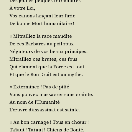
Des jeunes peuples réfractaires
À votre Loi,
Vos canons lan­çant leur furie
De bonne Mort humanitaire !
« Mitraillez la race maudite
De ces Bar­bares au poil roux
Néga­teurs de vos beaux principes.
Mitraillez ces brutes, ces fous
Qui clament que la Force est tout
Et que le Bon Droit est un mythe.
« Exter­mi­nez ! Pas de pitié !
Vous pou­vez mas­sa­crer sans crainte.
Au nom de l’Humanité
L’œuvre d’assassinat est sainte.
« Au bon car­nage ! Tous en chœur !
Taïaut ! Taïaut ! Chiens de Bonté,