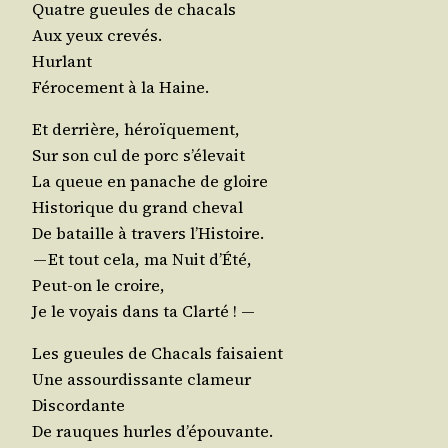
Quatre gueules de chacals
Aux yeux crevés.
Hurlant
Féro­ce­ment à la Haine.
Et der­rière, héroïquement,
Sur son cul de porc s’élevait
La queue en panache de gloire
His­to­rique du grand cheval
De bataille à tra­vers l’Histoire.
— Et tout cela, ma Nuit d’Été,
Peut-on le croire,
Je le voyais dans ta Clarté ! —
Les gueules de Cha­cals faisaient
Une assour­dis­sante clameur
Discordante
De rauques hurles d’épouvante.