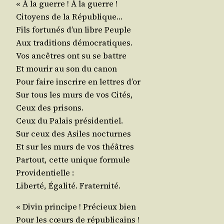
« À la guerre ! À la guerre !
Citoyens de la République…
Fils for­tu­nés d’un libre Peuple
Aux tra­di­tions démocratiques.
Vos ancêtres ont su se battre
Et mou­rir au son du canon
Pour faire ins­crire en lettres d’or
Sur tous les murs de vos Cités,
Ceux des prisons.
Ceux du Palais présidentiel.
Sur ceux des Asiles nocturnes
Et sur les murs de vos théâtres
Par­tout, cette unique formule
Providentielle :
Liber­té, Éga­li­té. Fraternité.
« Divin prin­cipe ! Pré­cieux bien
Pour les cœurs de républicains !