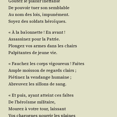
Goû­tez le plai­sir ineffable
De pou­voir tuer son semblable
Au nom des lois, impunément.
Soyez des sol­dats héroïques.
« À la baïon­nette ! En avant !
Assas­si­nez pour la Patrie.
Plon­gez vos armes dans les chairs
Pal­pi­tantes de jeune vie.
« Fau­chez les corps vigou­reux ! Faites
Ample mois­son de regards clairs ;
Pié­ti­nez la ven­dange humaine ;
Abreu­vez les sillons de sang.
« Et puis, ayant atteint ces faîtes
De l’héroïsme militaire,
Mou­rez à votre tour, laissant
Vos cha­rognes nour­rir les plaines