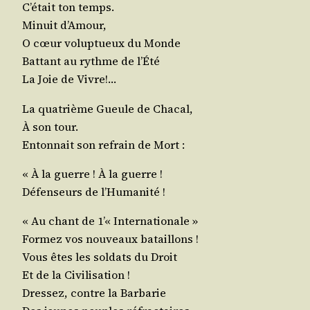
C’était ton temps.
Minuit d’Amour,
O cœur volup­tueux du Monde
Bat­tant au rythme de l’Été
La Joie de Vivre!…
La qua­trième Gueule de Chacal,
À son tour.
Enton­nait son refrain de Mort :
« À la guerre ! À la guerre !
Défen­seurs de l’Humanité !
« Au chant de 1’« Internationale »
For­mez vos nou­veaux bataillons !
Vous êtes les sol­dats du Droit
Et de la Civilisation !
Dres­sez, contre la Barbarie