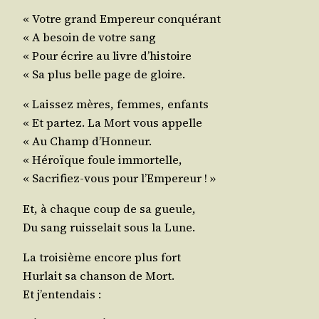
« Votre grand Empe­reur conquérant
« A besoin de votre sang
« Pour écrire au livre d’histoire
« Sa plus belle page de gloire.
« Lais­sez mères, femmes, enfants
« Et par­tez. La Mort vous appelle
« Au Champ d’Honneur.
« Héroïque foule immortelle,
« Sacri­fiez-vous pour l’Empereur ! »
Et, à chaque coup de sa gueule,
Du sang ruis­se­lait sous la Lune.
La troi­sième encore plus fort
Hur­lait sa chan­son de Mort.
Et j’entendais :