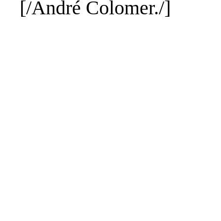
[/André
Colomer
./]