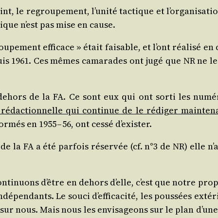
int, le regrou­pe­ment, l’unité tac­tique et l’organisat
­gique n’est pas mise en cause.
e­ment effi­cace » était fai­sable, et l’ont réa­li­sé e
is 1961. Ces mêmes cama­rades ont jugé que NR ne les sat
dehors de la FA. Ce sont eux qui ont sor­ti les numé
édac­tion­nelle qui conti­nue de le rédi­ger main­te­n
­més en 1955 – 56, ont ces­sé d’exister.
 de la FA a été par­fois réser­vée (cf. n°3 de NR) elle n
conti­nuons d’être en dehors d’elle, c’est que notre pr
ndé­pen­dants. Le sou­ci d’efficacité, les pous­sées ex
 sur nous. Mais nous les envi­sa­geons sur le plan d’un