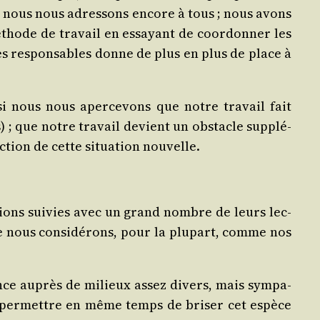
s, nous nous adres­sons encore à tous ; nous avons
thode de tra­vail en essayant de coor­don­ner les
ades res­pon­sables donne de plus en plus de place à
si nous nous aper­ce­vons que notre tra­vail fait
 ; que notre tra­vail devient un obs­tacle sup­plé­
c­tion de cette situa­tion nouvelle.
­tions sui­vies avec un grand nombre de leurs lec­
que nous consi­dé­rons, pour la plu­part, comme nos
ence auprès de milieux assez divers, mais sym­pa­
r per­mettre en même temps de bri­ser cet espèce