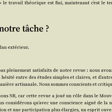
 le tra­vail théo­rique est fini, main­te­nant c’est le
otre tâche ?
plan extérieur.
plei­ne­ment satis­faits de notre revue : nous avons 
hési­té entre des études simples et claires, et d’autre
ière arti­sa­nale. Nous sommes conscients et cri­tique
nuons NR, car cette revue a joué un rôle dans le Mou­ve
 consi­dé­rons qu’avec une conscience aiguë de la néce
tion et une par­ti­ci­pa­tion plus élar­gies, un esprit o