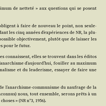
­mum de net­te­té » aux ques­tions qui se posent
 obligent à faire de nou­veau le point, non seule­
dant les cinq années d’expériences de NR, la plu­
os­sible objec­ti­ve­ment, plu­tôt que de lais­ser les
es pour le futur.
s connaissent, elles se trouvent dans les édi­tos
e l’anarchisme d’aujourd’hui, fouiller au maxi­mum
­na­lisme et du lea­de­risme, essayer de faire une
ipes de l’anarchisme-communisme du nau­frage de la
 incon­nus) nous, tout ensemble, serons prêts à un
 choses » (NR n°3, 1956).