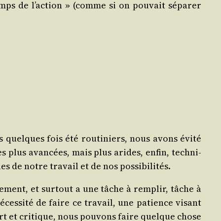
 temps de l’action » (comme si on pou­vait sépa­rer
quelques fois été rou­ti­niers, nous avons évi­té
s plus avan­cées, mais plus arides, enfin, tech­ni­
s de notre tra­vail et de nos possibilités.
­ment, et sur­tout a une tâche à rem­plir, tâche à
s­si­té de faire ce tra­vail, une patience visant
uvert et cri­tique, nous pou­vons faire quelque chose