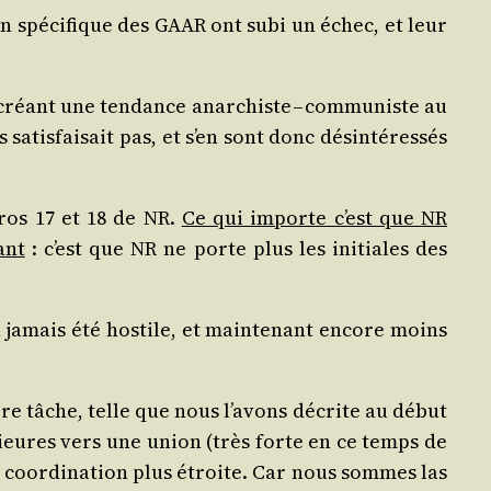
ion spé­ci­fique des GAAR ont subi un échec, et leur
n créant une ten­dance anar­chiste – com­mu­niste au
is­fai­sait pas, et s’en sont donc dés­in­té­res­sés
­ros 17 et 18 de NR.
Ce qui importe c’est que NR
ant
: c’est que NR ne porte plus les ini­tiales des
’a jamais été hos­tile, et main­te­nant encore moins
opre tâche, telle que nous l’avons décrite au début
té­rieures vers une union (très forte en ce temps de
e coor­di­na­tion plus étroite. Car nous sommes las