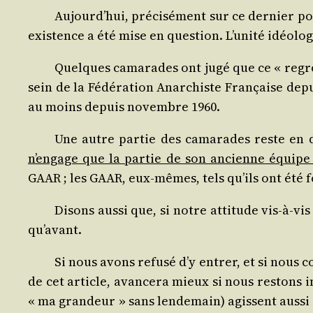
Aujourd’hui, pré­ci­sé­ment sur ce der­nier po
exis­tence a été mise en ques­tion. L’unité idéo­lo
Quelques cama­rades ont jugé que ce « regrou­p
sein de la Fédé­ra­tion Anar­chiste Fran­çaise depu
au moins depuis novembre 1960.
Une autre par­tie des cama­rades reste en 
n’engage que la par­tie de son ancienne équipe r
GAAR ; les GAAR, eux-mêmes, tels qu’ils ont été for
Disons aus­si que, si notre atti­tude vis-à-vis
qu’avant.
Si nous avons refu­sé d’y entrer, et si nous 
de cet article, avan­ce­ra mieux si nous res­tons i
« ma gran­deur » sans len­de­main) agissent aus­si