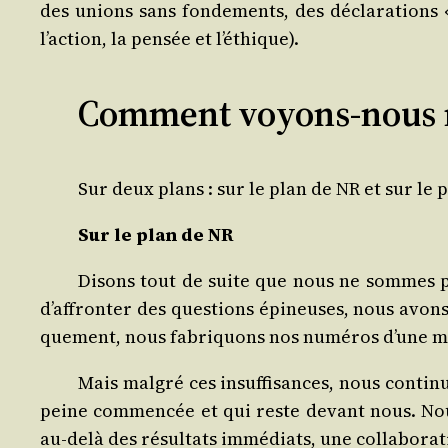
des unions sans fon­de­ments, des décla­ra­tions «
l’action, la pen­sée et l’éthique).
Comment voyons-nous n
Sur deux plans : sur le plan de NR et sur le 
Sur le plan de NR
Disons tout de suite que nous ne sommes pas 
d’affronter des ques­tions épi­neuses, nous avons 
que­ment, nous fabri­quons nos numé­ros d’une man
Mais mal­gré ces insuf­fi­sances, nous conti­
peine com­men­cée et qui reste devant nous. Nous
au-delà des résul­tats immé­diats, une col­la­bo­ra­