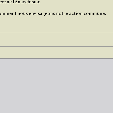
ncerne l’Anarchisme.
com­ment nous envi­sa­geons notre action commune.