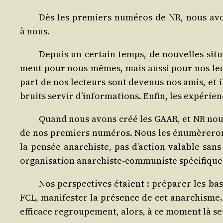
Dès les pre­miers numé­ros de NR, nous avon
à nous.
Depuis un cer­tain temps, de nou­velles situa
ment pour nous-mêmes, mais aus­si pour nos lec­t
part de nos lec­teurs sont deve­nus nos amis, et il e
bruits ser­vir d’informations. Enfin, les expé­rien
Quand nous avons créé les GAAR, et NR nous a
de nos pre­miers numé­ros. Nous les énu­mè­re­ron
la pen­sée anar­chiste, pas d’action valable sans
orga­ni­sa­tion anar­chiste-com­mu­niste spé­ci­fique
Nos pers­pec­tives étaient : pré­pa­rer les 
FCL, mani­fes­ter la pré­sence de cet anar­chisme
effi­cace regrou­pe­ment, alors, à ce moment là se