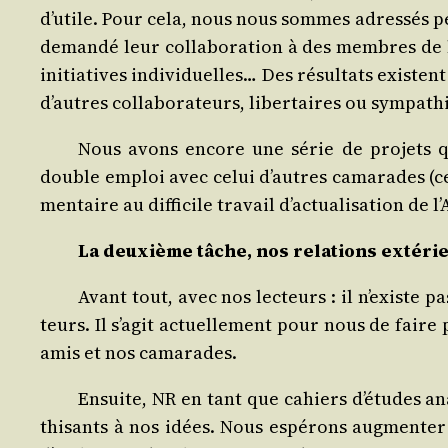
d’utile. Pour cela, nous nous sommes adres­sés pe
deman­dé leur col­la­bo­ra­tion à des membres de
ini­tia­tives indi­vi­duelles… Des résul­tats exist
d’autres col­la­bo­ra­teurs, liber­taires ou sympath
Nous avons encore une série de pro­jets que
double emploi avec celui d’autres cama­rades (ce q
men­taire au dif­fi­cile tra­vail d’actualisation de
La deuxième tâche, nos rela­tions extéri
Avant tout, avec nos lec­teurs : il n’existe
teurs. Il s’agit actuel­le­ment pour nous de faire
amis et nos camarades.
Ensuite, NR en tant que cahiers d’études an
thi­sants à nos idées. Nous espé­rons aug­men­t