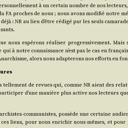
r­son­nel­le­ment à un cer­tain nombre de nos lec­teur
 la FA proches de nous ; nous avons modi­fié notre mé
ent déjà : NR au lieu d’être rédi­gé par les seuls cama­r
isants.
 nous espé­rons réa­li­ser pro­gres­si­ve­ment. Mais 
ui à notre connais­sance n’est pas le cas en fran­çais)
 l’Anarchisme, alors nous adap­te­rons nos efforts en fon
eures
 pas tel­le­ment de revues qui, comme NR aient des rela
 par­ti­ci­per d’une manière plus active nos lec­teurs 
ar­chistes-com­mu­nistes, pos­sède une cer­taine audi
er ces liens, pour nous enri­chir nous-mêmes, et pou