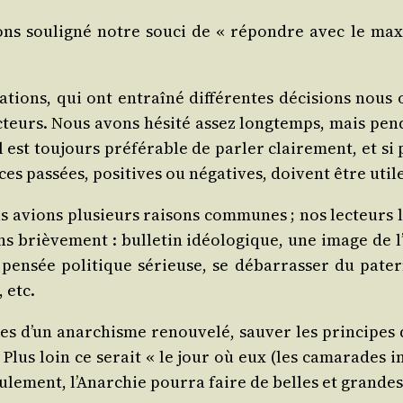
s sou­li­gné notre sou­ci de « répondre avec le maxi
­tions, qui ont entraî­né dif­fé­rentes déci­sions nous
eurs. Nous avons hési­té assez long­temps, mais pen­
st tou­jours pré­fé­rable de par­ler clai­re­ment, et si p
ces pas­sées, posi­tives ou néga­tives, doivent être util
vions plu­sieurs rai­sons com­munes ; nos lec­teurs le
s briè­ve­ment : bul­le­tin idéo­lo­gique, une image d
 pen­sée poli­tique sérieuse, se débar­ras­ser du pater
, etc.
bases d’un anar­chisme renou­ve­lé, sau­ver les prin­c
. Plus loin ce serait « le jour où eux (les cama­rades
ule­ment, l’Anarchie pour­ra faire de belles et grandes