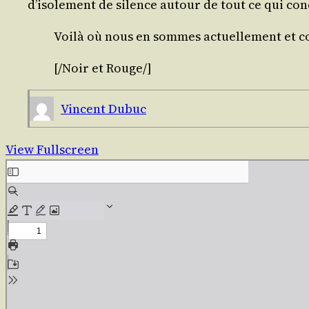
d’isolement de silence autour de tout ce qui co
Voi­là où nous en sommes actuel­le­ment et 
[/​
Noir et Rouge
/​]
Vincent Dubuc
View Fullscreen