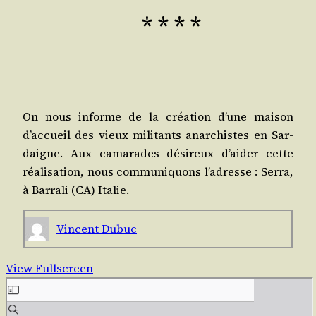
* * * *
On nous informe de la créa­tion d’une mai­son
d’accueil des vieux mili­tants anar­chistes en Sar­
daigne. Aux cama­rades dési­reux d’aider cette
réa­li­sa­tion, nous com­mu­ni­quons l’adresse : Ser­ra,
à Bar­ra­li (CA) Italie.
Vincent Dubuc
View Fullscreen