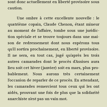
sont donc actuel­le­ment en liber­té pro­vi­soire sous
caution.
Une ombre à cette excel­lente nou­velle : le
qua­trième copain, Claude Che­non, étant mineur
au moment de l’affaire, tombe sous une juri­dic­
tion spé­ciale et se trouve tou­jours dans une mai­
son de redres­se­ment dont nous espé­rons tous
qu’il sor­ti­ra pro­chai­ne­ment, en liber­té pro­vi­soire.
Il ne sera, en tout cas, jugé qu’après les trois
autres cama­rades dont le pro­cès d’Assises aura
lieu soit cet hiver (jan­vier) soit en mars, plus pro­
ba­ble­ment. Nous aurons très cer­tai­ne­ment
l’occasion de repar­ler de ce pro­cès. En atten­dant,
les cama­rades remer­cient tous ceux qui les ont
aidés, prou­vant une fois de plus que la soli­da­ri­té
anar­chiste n’est pas un vain mot.