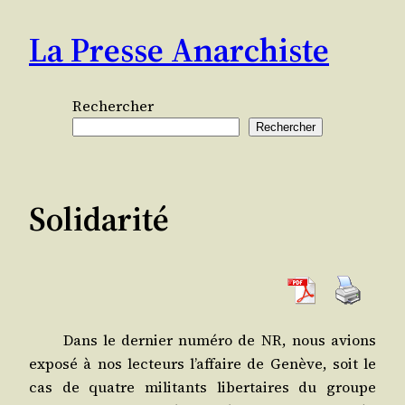
Aller
La Presse Anarchiste
au
contenu
Rechercher
Rechercher
Solidarité
Dans le der­nier numé­ro de NR, nous avions
expo­sé à nos lec­teurs l’affaire de Genève, soit le
cas de quatre mili­tants liber­taires du groupe