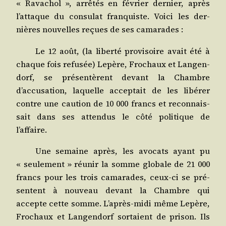
« Rava­chol », arrê­tés en février der­nier, après
l’attaque du consu­lat fran­quiste. Voi­ci les der­
nières nou­velles reçues de ses camarades :
Le 12 août, (la liber­té pro­vi­soire avait été à
chaque fois refu­sée) Lepère, Fro­chaux et Lan­gen­
dorf, se pré­sen­tèrent devant la Chambre
d’accusation, laquelle accep­tait de les libé­rer
contre une cau­tion de 10 000 francs et recon­nais­
sait dans ses atten­dus le côté poli­tique de
l’affaire.
Une semaine après, les avo­cats ayant pu
« seule­ment » réunir la somme glo­bale de 21 000
francs pour les trois cama­rades, ceux-ci se pré­
sentent à nou­veau devant la Chambre qui
accepte cette somme. L’après-midi même Lepère,
Fro­chaux et Lan­gen­dorf sor­taient de pri­son. Ils