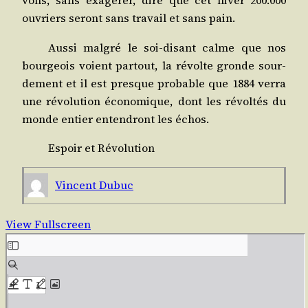
vons, sans exa­gé­rer, dire que cet hiver 200.000
ouvriers seront sans tra­vail et sans pain.
Aus­si mal­gré le soi-disant calme que nos
bour­geois voient par­tout, la révolte gronde sour­
de­ment et il est presque pro­bable que 1884 ver­ra
une révo­lu­tion éco­no­mique, dont les révol­tés du
monde entier enten­dront les échos.
Espoir et Révolution
Vincent Dubuc
View Fullscreen