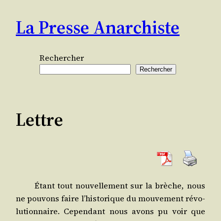
Aller
La Presse Anarchiste
au
contenu
Rechercher
Rechercher
Lettre
Étant tout nou­vel­le­ment sur la brèche, nous
ne pou­vons faire l’his­to­rique du mou­ve­ment révo­
lu­tion­naire. Cepen­dant nous avons pu voir que