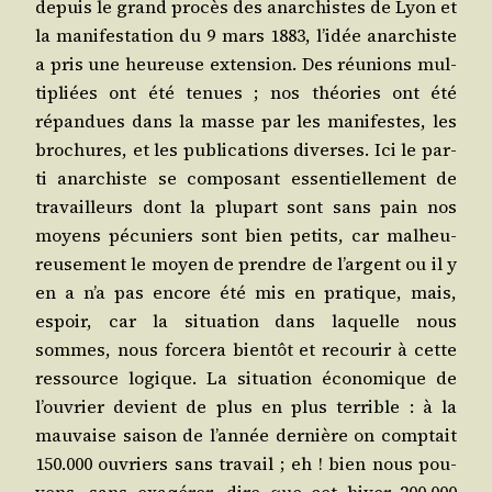
depuis le grand pro­cès des anar­chistes de Lyon et
la mani­fes­ta­tion du 9 mars 1883, l’i­dée anar­chiste
a pris une heu­reuse exten­sion. Des réunions mul­
ti­pliées ont été tenues ; nos théo­ries ont été
répan­dues dans la masse par les mani­festes, les
bro­chures, et les publi­ca­tions diverses. Ici le par­
ti anar­chiste se com­po­sant essen­tiel­le­ment de
tra­vailleurs dont la plu­part sont sans pain nos
moyens pécu­niers sont bien petits, car mal­heu­
reu­se­ment le moyen de prendre de l’argent ou il y
en a n’a pas encore été mis en pra­tique, mais,
espoir, car la situa­tion dans laquelle nous
sommes, nous for­ce­ra bien­tôt et recou­rir à cette
res­source logique. La situa­tion éco­no­mique de
l’ou­vrier devient de plus en plus ter­rible : à la
mau­vaise sai­son de l’an­née der­nière on comp­tait
150.000 ouvriers sans tra­vail ; eh ! bien nous pou­