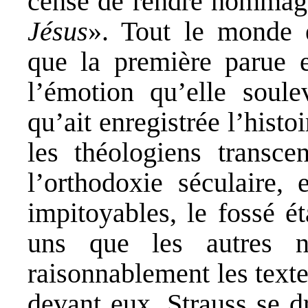
censé de rendre hommage
Jésus
». Tout le monde e
que la première parue 
l’émotion qu’elle soul
qu’ait enregistrée l’hist
les théologiens transce
l’orthodoxie séculaire, e
impitoyables, le fossé é
uns que les autres ne
raisonnablement les texte
devant eux, Strauss se dr