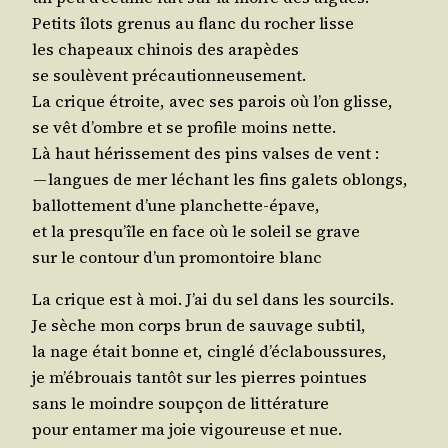
Petits îlots gre­nus au flanc du rocher lisse
les cha­peaux chi­nois des arapèdes
se sou­lèvent précautionneusement.
La crique étroite, avec ses parois où l’on glisse,
se vêt d’ombre et se pro­file moins nette.
Là haut héris­se­ment des pins valses de vent :
— langues de mer léchant les fins galets oblongs,
bal­lot­te­ment d’une planchette-épave,
et la presqu’île en face où le soleil se grave
sur le contour d’un pro­mon­toire blanc
La crique est à moi. J’ai du sel dans les sourcils.
Je sèche mon corps brun de sau­vage subtil,
la nage était bonne et, cin­glé d’éclaboussures,
je m’ébrouais tan­tôt sur les pierres pointues
sans le moindre soup­çon de littérature
pour enta­mer ma joie vigou­reuse et nue.