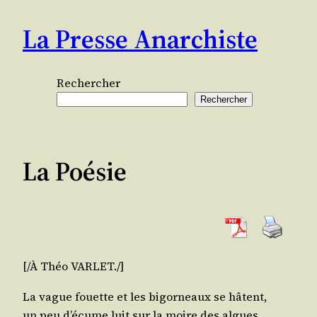
Aller
La Presse Anarchiste
au
contenu
Rechercher
Rechercher
La Poésie
[/​À Théo VARLET./]
La vague fouette et les bigor­neaux se hâtent,
un peu d’écume luit sur la moire des algues.