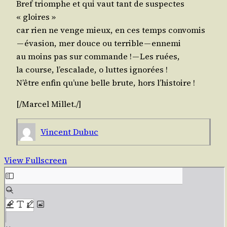
Bref triomphe et qui vaut tant de sus­pectes
« gloires »
car rien ne venge mieux, en ces temps convomis
— éva­sion, mer douce ou ter­rible — ennemi
au moins pas sur com­mande ! — Les ruées,
la course, l’escalade, o luttes ignorées !
N’être enfin qu’une belle brute, hors l’histoire !
[/​Marcel
Millet
./​]
Vincent Dubuc
View Fullscreen