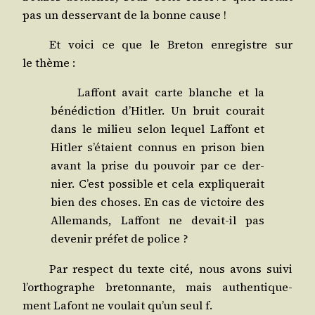
pas un des­ser­vant de la bonne cause !
Et voi­ci ce que le Bre­ton enre­gistre sur
le thème :
Laf­font avait carte blanche et la
béné­dic­tion d’Hit­ler. Un bruit cou­rait
dans le milieu selon lequel Laf­font et
Hit­ler s’é­taient connus en pri­son bien
avant la prise du pou­voir par ce der­
nier. C’est pos­sible et cela expli­que­rait
bien des choses. En cas de vic­toire des
Alle­mands, Laf­font ne devait-il pas
deve­nir pré­fet de police ?
Par res­pect du texte cité, nous avons sui­vi
l’or­tho­graphe bre­ton­nante, mais authen­ti­que­
ment Lafont ne vou­lait qu’un seul f.