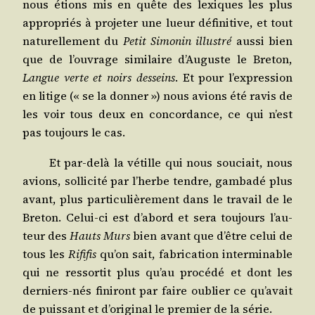
nous étions mis en quête des lexiques les plus
appro­priés à pro­je­ter une lueur défi­ni­tive, et tout
natu­rel­le­ment du
Petit Simo­nin illus­tré
aus­si bien
que de l’ou­vrage simi­laire d’Au­guste le Bre­ton,
Langue verte et noirs des­seins
. Et pour l’ex­pres­sion
en litige (« se la don­ner ») nous avions été ravis de
les voir tous deux en concor­dance, ce qui n’est
pas tou­jours le cas.
Et par-delà la vétille qui nous sou­ciait, nous
avions, sol­li­ci­té par l’herbe tendre, gam­ba­dé plus
avant, plus par­ti­cu­liè­re­ment dans le tra­vail de le
Bre­ton. Celui-ci est d’a­bord et sera tou­jours l’au­
teur des
Hauts Murs
bien avant que d’être celui de
tous les
Rifi­fis
qu’on sait, fabri­ca­tion inter­mi­nable
qui ne res­sor­tit plus qu’au pro­cé­dé et dont les
der­niers-nés fini­ront par faire oublier ce qu’a­vait
de puis­sant et d’o­ri­gi­nal le pre­mier de la série.