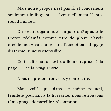
Mais notre pro­pos n’est pas là et concer­ne­ra
seule­ment le lin­guiste et éven­tuel­le­ment l’his­to­
rien du milieu.
On s’é­tait déjà amu­sé un jour qu’Au­guste le
Bre­ton récla­mât comme titre de gloire d’a­voir
créé le mot « val­seur » dans l’ac­cep­tion cal­li­pyge
du terme, si nous osons dire.
Cette affir­ma­tion est d’ailleurs reprise à la
page 366 de la
Langue verte
.
Nous ne pré­ten­drons pas y contredire.
Mais voi­là que dans ce même recueil,
feuille­té pour­tant à la hus­sarde, nous retrou­vons
témoi­gnage de pareille présomption.