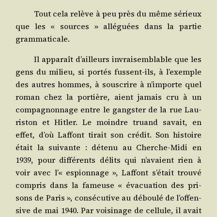
Tout cela relève à peu près du même sérieux
que les « sources » allé­guées dans la par­tie
grammaticale.
Il appa­raît d’ailleurs invrai­sem­blable que les
gens du milieu, si por­tés fussent-ils, à l’exemple
des autres hommes, à sous­crire à n’im­porte quel
roman chez la por­tière, aient jamais cru à un
com­pa­gnon­nage entre le gang­ster de la rue Lau­
ris­ton et Hit­ler. Le moindre truand savait, en
effet, d’où Laf­font tirait son cré­dit. Son his­toire
était la sui­vante : déte­nu au Cherche-Midi en
1939, pour dif­fé­rents délits qui n’a­vaient rien à
voir avec l’« espion­nage », Laf­font s’é­tait trou­vé
com­pris dans la fameuse « éva­cua­tion des pri­
sons de Paris », consé­cu­tive au débou­lé de l’of­fen­
sive de mai 1940. Par voi­si­nage de cel­lule, il avait