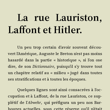
La rue Lauriston,
Laffont et Hitler.
Un peu trop cer­tain d’a­voir sou­vent décou­
vert l’A­mé­rique, Auguste le Bre­ton n’est pas moins
hasar­dé dans la par­tie « his­to­rique », si l’on ose
dire, de son
Dic­tion­naire
, puis­qu’il s’y trouve tout
un cha­pitre rela­tif au « milieu » jugé dans toutes
ses stra­ti­fi­ca­tions et à toutes les époques.
Quelques lignes sont ain­si consa­crées à l’oc­
cu­pa­tion et à Laf­font, de la rue Lau­ris­ton, ce sup­
plé­tif de l’
Abwehr
, qui pré­fi­gu­ra un peu nos Bar­
bouzes actuelles, sous cette réserve qu’il n’é­tait