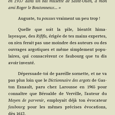
en 1937 dans un bal musette de Saint-Ouen, à mon
ami Roger le Boutonneux… »
Auguste, tu
pousses
vrai­ment un peu trop !
Quelle que soit la pile, bien­tôt hima­
layesque, des
Rifi­fis
, éri­gée de tes mains expertes,
on n’en ferait pas une moindre des auteurs ou des
ouvrages argo­tiques et même sim­ple­ment popu­
laires, qui consa­crèrent ce fau­bourg que tu dis
avoir inventé.
Déper­suade-toi de pareille sor­nette, et ne va
pas plus loin que le
Dic­tion­naire des argots
de Gas­
ton Esnault, paru chez Larousse en 1965 pour
connaître que Béroalde de Ver­ville, l’au­teur du
Moyen de par­ve­nir
, employait déjà ton évo­ca­teur
fau­bourg
pour les mêmes pré­cises évo­ca­tions,
dès 1612.