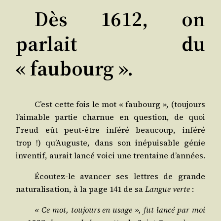
Dès 1612, on
parlait du
« faubourg ».
C’est cette fois le mot « fau­bourg », (tou­jours
l’ai­mable par­tie char­nue en ques­tion, de quoi
Freud eût peut-être infé­ré beau­coup, infé­ré
trop !) qu’Au­guste, dans son inépui­sable génie
inven­tif, aurait lan­cé voi­ci une tren­taine d’années.
Écou­tez-le avan­cer ses lettres de grande
natu­ra­li­sa­tion, à la page 141 de sa
Langue verte
:
« Ce mot, tou­jours en usage », fut lan­cé par moi