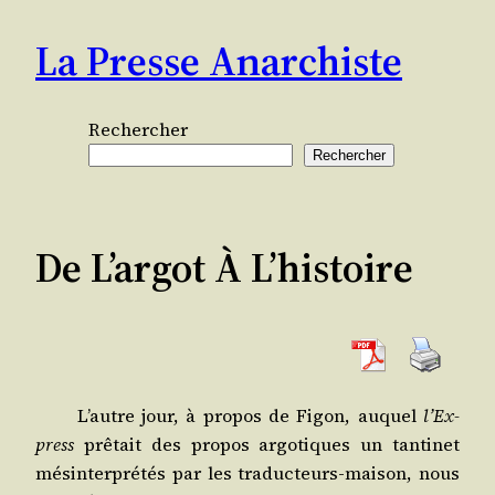
Aller
La Presse Anarchiste
au
contenu
Rechercher
Rechercher
De L’argot À L’histoire
L’autre jour, à pro­pos de Figon, auquel
l’Ex­
press
prê­tait des pro­pos argo­tiques un tan­ti­net
més­in­ter­pré­tés par les tra­duc­teurs-mai­son, nous