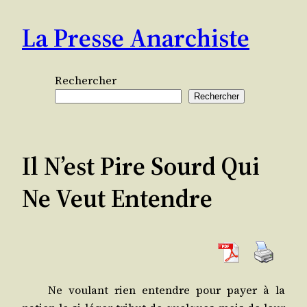
Aller
La Presse Anarchiste
au
contenu
Rechercher
Rechercher
Il N’est Pire Sourd Qui
Ne Veut Entendre
Ne vou­lant rien entendre pour payer à la