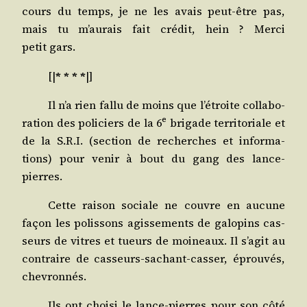
cours du temps, je ne les avais peut-être pas,
mais tu m’au­rais fait cré­dit, hein ? Mer­ci
petit gars.
[|
* * * *
|]
Il n’a rien fal­lu de moins que l’é­troite col­la­bo­
e
ra­tion des poli­ciers de la 6
bri­gade ter­ri­to­riale et
de la S.R.I. (sec­tion de recherches et infor­ma­
tions) pour venir à bout du gang des lance-
pierres.
Cette rai­son sociale ne couvre en aucune
façon les polis­sons agis­se­ments de galo­pins cas­
seurs de vitres et tueurs de moi­neaux. Il s’a­git au
contraire de cas­seurs-sachant-cas­ser, éprou­vés,
chevronnés.
Ils ont choi­si le lance-pierres pour son côté