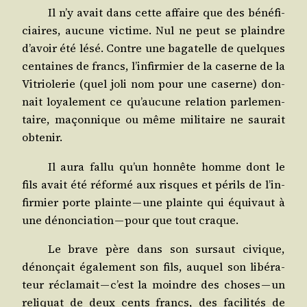
Il n’y avait dans cette affaire que des béné­fi­
ciaires, aucune vic­time. Nul ne peut se plaindre
d’a­voir été lésé. Contre une baga­telle de quelques
cen­taines de francs, l’in­fir­mier de la caserne de la
Vitrio­le­rie (quel joli nom pour une caserne) don­
nait loya­le­ment ce qu’au­cune rela­tion par­le­men­
taire, maçon­nique ou même mili­taire ne sau­rait
obtenir.
Il aura fal­lu qu’un hon­nête homme dont le
fils avait été réfor­mé aux risques et périls de l’in­
fir­mier porte plainte — une plainte qui équi­vaut à
une dénon­cia­tion — pour que tout craque.
Le brave père dans son sur­saut civique,
dénon­çait éga­le­ment son fils, auquel son libé­ra­
teur récla­mait — c’est la moindre des choses — un
reli­quat de deux cents francs, des faci­li­tés de