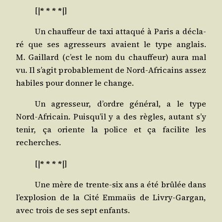
[|
* * * *
|]
Un chauf­feur de taxi atta­qué à Paris a décla­
ré que ses agres­seurs avaient le type anglais.
M. Gaillard (c’est le nom du chauf­feur) aura mal
vu. Il s’a­git pro­ba­ble­ment de Nord-Afri­cains assez
habiles pour don­ner le change.
Un agres­seur, d’ordre géné­ral, a le type
Nord-Afri­cain. Puis­qu’il y a des règles, autant s’y
tenir, ça oriente la police et ça faci­lite les
recherches.
[|
* * * *
|]
Une mère de trente-six ans a été brû­lée dans
l’ex­plo­sion de la Cité Emmaüs de Livry-Gar­gan,
avec trois de ses sept enfants.