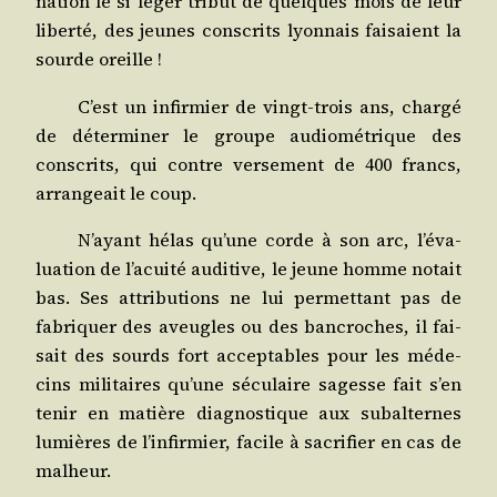
nation le si léger tri­but de quelques mois de leur
liber­té, des jeunes conscrits lyon­nais fai­saient la
sourde oreille !
C’est un infir­mier de vingt-trois ans, char­gé
de déter­mi­ner le groupe audio­mé­trique des
conscrits, qui contre ver­se­ment de 400 francs,
arran­geait le coup.
N’ayant hélas qu’une corde à son arc, l’é­va­
lua­tion de l’a­cui­té audi­tive, le jeune homme notait
bas. Ses attri­bu­tions ne lui per­met­tant pas de
fabri­quer des aveugles ou des ban­croches, il fai­
sait des sourds fort accep­tables pour les méde­
cins mili­taires qu’une sécu­laire sagesse fait s’en
tenir en matière diag­nos­tique aux subal­ternes
lumières de l’in­fir­mier, facile à sacri­fier en cas de
malheur.