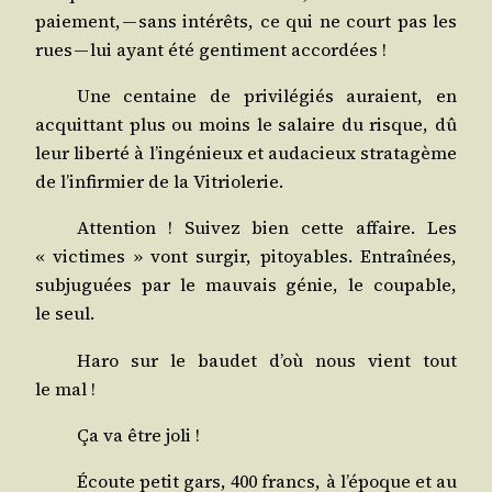
paie­ment, — sans inté­rêts, ce qui ne court pas les
rues — lui ayant été gen­ti­ment accordées !
Une cen­taine de pri­vi­lé­giés auraient, en
acquit­tant plus ou moins le salaire du risque, dû
leur liber­té à l’in­gé­nieux et auda­cieux stra­ta­gème
de l’in­fir­mier de la Vitriolerie.
Atten­tion ! Sui­vez bien cette affaire. Les
« vic­times » vont sur­gir, pitoyables. Entraî­nées,
sub­ju­guées par le mau­vais génie, le cou­pable,
le seul.
Haro sur le bau­det d’où nous vient tout
le mal !
Ça va être joli !
Écoute petit gars, 400 francs, à l’é­poque et au