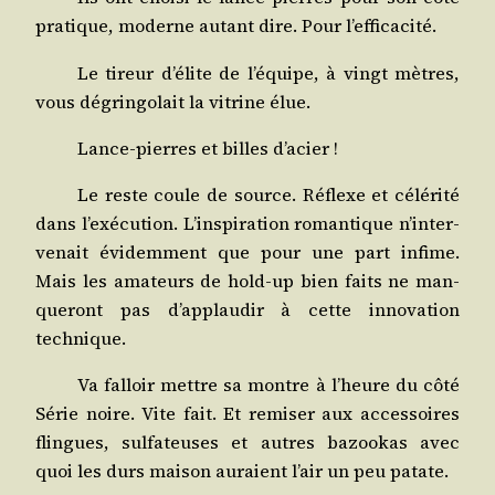
pra­tique, moderne autant dire. Pour l’efficacité.
Le tireur d’é­lite de l’é­quipe, à vingt mètres,
vous dégrin­go­lait la vitrine élue.
Lance-pierres et billes d’acier !
Le reste coule de source. Réflexe et célé­ri­té
dans l’exé­cu­tion. L’ins­pi­ra­tion roman­tique n’in­ter­
ve­nait évi­dem­ment que pour une part infime.
Mais les ama­teurs de hold-up bien faits ne man­
que­ront pas d’ap­plau­dir à cette inno­va­tion
technique.
Va fal­loir mettre sa montre à l’heure du côté
Série noire. Vite fait. Et remi­ser aux acces­soires
flingues, sul­fa­teuses et autres bazoo­kas avec
quoi les durs mai­son auraient l’air un peu patate.