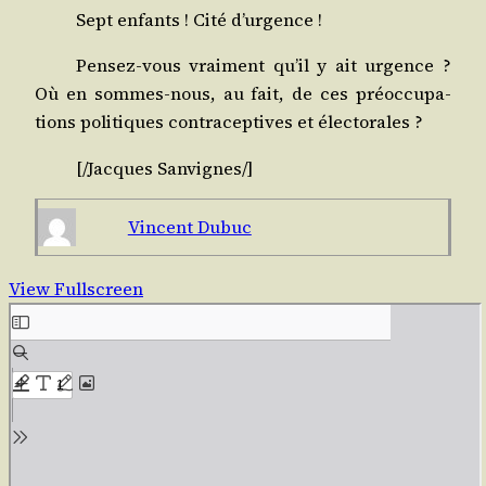
Sept enfants ! Cité d’urgence !
Pen­sez-vous vrai­ment qu’il y ait urgence ?
Où en sommes-nous, au fait, de ces pré­oc­cu­pa­
tions poli­tiques contra­cep­tives et électorales ?
[/​Jacques
San­vignes
/​]
Vincent Dubuc
View Fullscreen