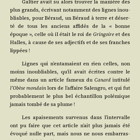
Gal­tier avait su alors trou­ver la manière des
plus grands, écri­vant notam­ment des lignes inou­
bliables, pour Béraud, un Béraud à terre et déser­
té de tous les anciens affi­dés de la « bonne
époque », celle où il était le roi de
Grin­goire
et des
Halles, à cause de ses adjec­tifs et de ses franches
lippées !
Lignes qui n’en­ta­maient en rien celles, non
moins inou­bliables, qu’il avait écrites contre le
même dans un article fameux du
Canard
inti­tu­lé
l’O­bèse mon­dain
lors de l’af­faire Salen­gro, et qui fut
pro­ba­ble­ment le plus bel échan­tillon polé­mique
jamais tom­bé de sa plume !
Les apai­se­ments sur­ve­nus dans l’in­ter­valle
ont pu faire que cet article n’ait plus jamais été
évo­qué nulle part, mais nous ne nous embar­ras­