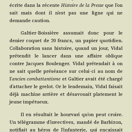
écrite dans la récente
His­toire de la Presse
que l’on
sait mais dont il n’est pas une ligne qui ne
demande caution.
Gal­tier-Bois­sière assu­mait donc pour le
denier coquet de 20 francs, un papier quo­ti­dien.
Col­la­bo­ra­tion sans his­toire, quand un jour, Vidal
pré­ten­dit le lan­cer dans une affaire oblique
contre Jacques Bou­len­ger. Vidal pré­ten­dait à on
ne sait quelle pré­séance sur celui-ci au nom de
l’
ancien com­bat­tan­tisme
et Gal­tier avait été char­gé
d’at­ta­cher le gre­lot. Or le len­de­main, Vidal fai­sait
déjà machine arrière et désa­vouait pla­te­ment le
jeune impétueux.
Il en résul­tait le hour­va­ri qu’on peut croire.
Un télé­gramme d’in­vec­tives, man­dé de Bar­bi­zon,
noti­fiait au héros de l’in­fan­te­rie, qui encais­sait