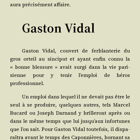
aura pré­ci­sé­ment affaire.
Gaston Vidal
Gas­ton Vidal, cou­vert de fer­blan­te­rie du
gros orteil au sin­ci­put et ayant enfin connu la
« bonne bles­sure » avait sur­gi dans la vie pari­
sienne pour y tenir l’emploi de héros
professionnel.
Un emploi dans lequel il ne devait pas être le
seul à se pro­duire, quelques autres, tels Mar­cel
Bucard ou Joseph Dar­nand y brille­ront après ou
dans le même temps que lui jus­qu’aux infor­tunes
que l’on sait. Pour Gas­ton Vidal tou­te­fois, il dis­pa­
raî­tra avant le temps des Capon­nières, bor­nant sa