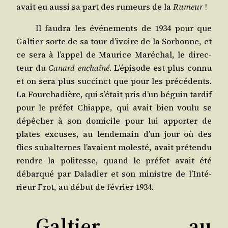
avait eu aus­si sa part des rumeurs de la
Rumeur
!
Il fau­dra les évé­ne­ments de 1934 pour que
Gal­tier sorte de sa tour d’i­voire de la Sor­bonne, et
ce sera à l’ap­pel de Mau­rice Maré­chal, le direc­
teur du
Canard enchaî­né
. L’é­pi­sode est plus connu
et on sera plus suc­cinct que pour les pré­cé­dents.
La Four­cha­dière, qui s’é­tait pris d’un béguin tar­dif
pour le pré­fet Chiappe, qui avait bien vou­lu se
dépê­cher à son domi­cile pour lui appor­ter de
plates excuses, au len­de­main d’un jour où des
flics subal­ternes l’a­vaient moles­té, avait pré­ten­du
rendre la poli­tesse, quand le pré­fet avait été
débar­qué par Dala­dier et son ministre de l’In­té­
rieur Frot, au début de février 1934.
Galtier au