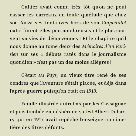
Gal­tier avait connu très tôt qu’on ne peut
cas­ser les car­reaux en toute quié­tude que chez
soi. Aus­si ses ten­ta­tives hors de son
Cra­pouillot
natal furent-elles peu nom­breuses et le plus sou­
vent sui­vies de décon­ve­nues ! Et le cha­pitre qu’il
nous donne au tome deux des
Mémoires d’un Pari­
sien
sur ses « débuts ratés dans le jour­na­lisme
quo­ti­dien » n’est pas un des moins allègres !
C’é­tait au
Pays
, un vieux titre rené de ses
cendres que l’a­ven­ture s’é­tait pla­cée, et déjà dans
l’a­près-guerre puis­qu’on était en 1919.
Feuille illus­trée autre­fois par les Cas­sa­gnac
et puis tom­bée en déshé­rence, c’est Albert Dubar­
ry qui en 1917 avait repê­ché l’en­seigne au cime­
tière des titres défunts.