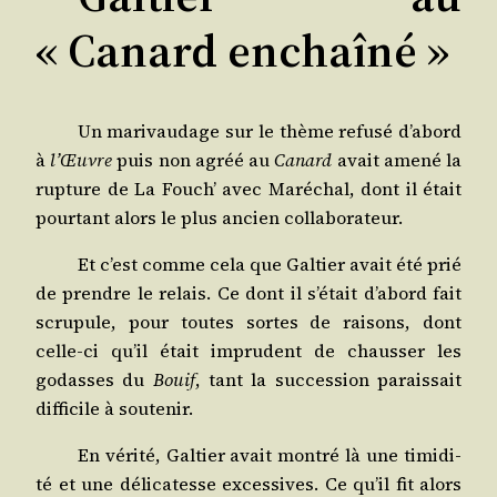
« Canard enchaîné »
Un mari­vau­dage sur le thème refu­sé d’a­bord
à
l’Œuvre
puis non agréé au
Canard
avait ame­né la
rup­ture de La Fouch’ avec Maré­chal, dont il était
pour­tant alors le plus ancien collaborateur.
Et c’est comme cela que Gal­tier avait été prié
de prendre le relais. Ce dont il s’é­tait d’a­bord fait
scru­pule, pour toutes sortes de rai­sons, dont
celle-ci qu’il était impru­dent de chaus­ser les
godasses du
Bouif
, tant la suc­ces­sion parais­sait
dif­fi­cile à soutenir.
En véri­té, Gal­tier avait mon­tré là une timi­di­
té et une déli­ca­tesse exces­sives. Ce qu’il fit alors