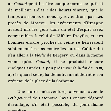
au
Canard
peut lui être comp­té par­mi ce qu’il fit
de meilleur. Hélas ! des heurts vinrent, que le
temps a assou­pis et nous n’y revien­drons pas. Les
pro­cès de Mos­cou, les évé­ne­ments d’Es­pagne
avaient mis les gens dans un état d’es­prit assez
com­pa­rables à celui de l’Af­faire Drey­fus, et des
hommes encore proches la veille se héris­saient
subi­te­ment les uns contre les autres. Gal­tier dut
s’en aller à la
Flèche
de Ber­ge­ry, où dans la même
veine qu’au
Canard
, il se pro­dui­sit encore
quelques années, à peu près jus­qu’à la fin de 1938,
après quoi il se replia défi­ni­ti­ve­ment der­rière son
cré­neau de la place de la Sorbonne.
Une autre mésa­ven­ture, adve­nue avec le
Petit Jour­nal
de Pate­nôtre, l’a­vait encore dégoû­té
davan­tage, s’il était pos­sible, du jour­na­lisme
quotidien.