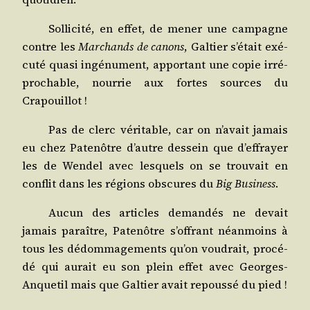
Sol­li­ci­té, en effet, de mener une cam­pagne
contre les
Mar­chands de canons
, Gal­tier s’é­tait exé­
cu­té qua­si ingé­nu­ment, appor­tant une copie irré­
pro­chable, nour­rie aux fortes sources du
Crapouillot !
Pas de clerc véri­table, car on n’a­vait jamais
eu chez Pate­nôtre d’autre des­sein que d’ef­frayer
les de Wen­del avec les­quels on se trou­vait en
conflit dans les régions obs­cures du
Big Busi­ness
.
Aucun des articles deman­dés ne devait
jamais paraître, Pate­nôtre s’of­frant néan­moins à
tous les dédom­ma­ge­ments qu’on vou­drait, pro­cé­
dé qui aurait eu son plein effet avec Georges-
Anque­til mais que Gal­tier avait repous­sé du pied !