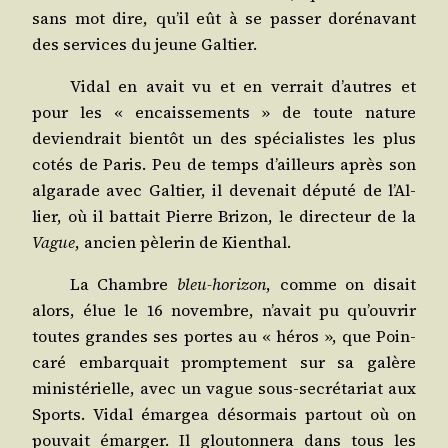
sans mot dire, qu’il eût à se pas­ser doré­na­vant
des ser­vices du jeune Galtier.
Vidal en avait vu et en ver­rait d’autres et
pour les « encais­se­ments » de toute nature
devien­drait bien­tôt un des spé­cia­listes les plus
cotés de Paris. Peu de temps d’ailleurs après son
alga­rade avec Gal­tier, il deve­nait dépu­té de l’Al­
lier, où il bat­tait Pierre Bri­zon, le direc­teur de la
Vague
, ancien pèle­rin de Kienthal.
La Chambre
bleu-hori­zon
, comme on disait
alors, élue le 16 novembre, n’a­vait pu qu’ou­vrir
toutes grandes ses portes au « héros », que Poin­
ca­ré embar­quait promp­te­ment sur sa galère
minis­té­rielle, avec un vague sous-secré­ta­riat aux
Sports. Vidal émar­gea désor­mais par­tout où on
pou­vait émar­ger. Il glou­ton­ne­ra dans tous les