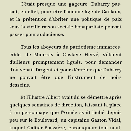
C’é­tait presque une gageure. Dubar­ry pas­
sait, en effet, pour être l’homme lige de Caillaux,
et la pré­ten­tion d’a­bri­ter une poli­tique de paix
sous la vieille rai­son sociale bona­par­tiste pou­vait
pas­ser pour audacieuse.
Tous les aboyeurs du patrio­tisme immar­ces­
cible, de Maur­ras à Gus­tave Her­vé, s’é­taient
d’ailleurs promp­te­ment ligués, pour deman­der
d’où venait l’argent et pour décré­ter que Dubar­ry
ne pou­vait être que l’ins­tru­ment de noirs
desseins.
Et l’illustre Albert avait dû se démettre après
quelques semaines de direc­tion, lais­sant la place
à un per­son­nage que l’Ar­mée avait lâché depuis
peu sur le Bou­le­vard, un capi­taine Gas­ton Vidal,
auquel Gal­tier-Bois­sière, chro­ni­queur tout neuf,