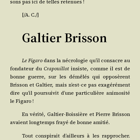
sons pas ici de telles retenues !
[/​A. C./]
Galtier Brisson
Le Figa­ro
dans la nécro­lo­gie qu’il consacre au
fon­da­teur du
Cra­pouillot
insiste, comme il est de
bonne guerre, sur les démê­lés qui oppo­sèrent
Bris­son et Gal­tier, mais n’est-ce pas exa­gé­ré­ment
dire qu’il pour­sui­vit d’une par­ti­cu­lière ani­mo­si­té
le Figaro !
En véri­té, Gal­tier-Bois­sière et Pierre Bris­son
avaient long­temps frayé de bonne amitié.
Tout conspi­rait d’ailleurs à les rap­pro­cher.