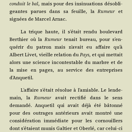
conduit le bal
, mais pour des insi­nua­tions déso­bli­
geantes parues dans sa feuille, la
Rumeur
et
signées de Mar­cel Arnac.
La trique haute, il s’é­tait ren­du bou­le­vard
Ber­thier où la
Rumeur
tenait bureau, pour s’en­
qué­rir du patron mais n’a­vait eu affaire qu’à
Albert Livet, vieille rela­tion du
Pays
, et qui met­tait
alors une science incon­tes­table du marbre et de
la mise en pages, au ser­vice des entre­prises
d’Anquetil.
L’af­faire s’é­tait réso­lue à l’a­miable. Le len­de­
main, la
Rumeur
avait rec­ti­fié dans le sens
deman­dé. Anque­til qui avait déjà été bâton­né
pour des outrages anté­rieurs avait mon­tré une
consi­dé­ra­tion immé­diate pour les cor­nouillers
dont s’é­taient munis Gal­tier et Ober­lé, car celui-ci