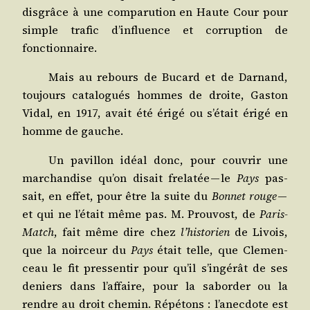
dis­grâce à une com­pa­ru­tion en Haute Cour pour
simple tra­fic d’in­fluence et cor­rup­tion de
fonctionnaire.
Mais au rebours de Bucard et de Dar­nand,
tou­jours cata­lo­gués hommes de droite, Gas­ton
Vidal, en 1917, avait été éri­gé ou s’é­tait éri­gé en
homme de gauche.
Un pavillon idéal donc, pour cou­vrir une
mar­chan­dise qu’on disait fre­la­tée — le
Pays
pas­
sait, en effet, pour être la suite du
Bon­net rouge
—
et qui ne l’é­tait même pas. M. Prou­vost, de
Paris-
Match
, fait même dire chez
l’his­to­rien
de Livois,
que la noir­ceur du
Pays
était telle, que Cle­men­
ceau le fit pres­sen­tir pour qu’il s’in­gé­rât de ses
deniers dans l’af­faire, pour la sabor­der ou la
rendre au droit che­min. Répé­tons : l’a­nec­dote est