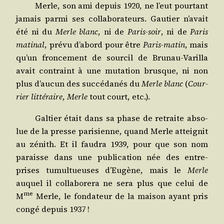
Merle, son ami depuis 1920, ne l’eut pour­tant
jamais par­mi ses col­la­bo­ra­teurs. Gau­tier n’a­vait
été ni du
Merle blanc
, ni de
Paris-soir
, ni de
Paris
mati­nal
, pré­vu d’a­bord pour être
Paris-matin
, mais
qu’un fron­ce­ment de sour­cil de Bru­nau-Varilla
avait contraint à une muta­tion brusque, ni non
plus d’au­cun des suc­cé­da­nés du
Merle blanc
(
Cour­
rier lit­té­raire
,
Merle
tout court, etc.).
Gal­tier était dans sa phase de retraite abso­
lue de la presse pari­sienne, quand Merle attei­gnit
au zénith. Et il fau­dra 1939, pour que son nom
paraisse dans une publi­ca­tion née des entre­
prises tumul­tueuses d’Eu­gène, mais le
Merle
auquel il col­la­bo­re­ra ne sera plus que celui de
me
M
Merle, le fon­da­teur de la mai­son ayant pris
congé depuis 1937 !