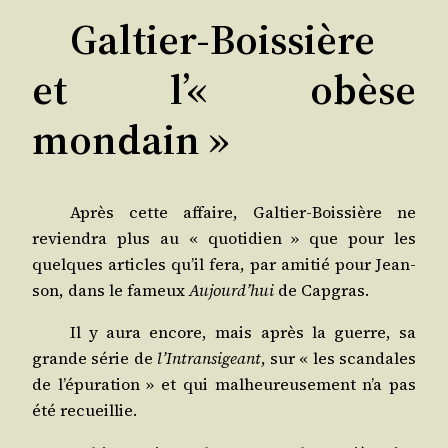
Galtier-Boissière
et l’« obèse
mondain »
Après cette affaire, Gal­tier-Bois­sière ne
revien­dra plus au « quo­ti­dien » que pour les
quelques articles qu’il fera, par ami­tié pour Jean­
son, dans le fameux
Aujourd’­hui
de Capgras.
Il y aura encore, mais après la guerre, sa
grande série de
l’In­tran­si­geant
, sur « les scan­dales
de l’é­pu­ra­tion » et qui mal­heu­reu­se­ment n’a pas
été recueillie.