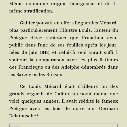
Même com­mune ori­gine bour­geoise et de la
même stratification.
Gal­tier pou­vait en effet allé­guer les Ménard,
plus par­ti­cu­liè­re­ment l’illustre Louis, l’au­teur du
Pro­logue d’une révo­lu­tion
que Prou­dhon avait
publié dans l’une de ses feuilles après les jour­
nées de juin 1848, et celui-là seul aurait suf­fi à
sou­te­nir la com­pa­rai­son avec les plus flat­teurs
des Fran­cisque ou des Adolphe dénom­brés dans
les Sar­cey ou les Brisson.
Ce Louis Ménard était d’ailleurs un des
grands orgueils de Gal­tier, au point même que
voi­ci quelques années, il avait réédi­té le fameux
Pro­logue
avec les bois de notre ami Ger­main
Delatousche !