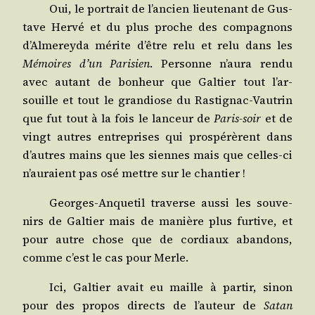
Oui, le por­trait de l’an­cien lieu­te­nant de Gus­
tave Her­vé et du plus proche des com­pa­gnons
d’Al­me­rey­da mérite d’être relu et relu dans les
Mémoires d’un Pari­sien
. Per­sonne n’au­ra ren­du
avec autant de bon­heur que Gal­tier tout l’ar­
souille et tout le gran­diose du Ras­ti­gnac-Vau­trin
que fut tout à la fois le lan­ceur de
Paris-soir
et de
vingt autres entre­prises qui pros­pé­rèrent dans
d’autres mains que les siennes mais que celles-ci
n’au­raient pas osé mettre sur le chantier !
Georges-Anque­til tra­verse aus­si les sou­ve­
nirs de Gal­tier mais de manière plus fur­tive, et
pour autre chose que de cor­diaux aban­dons,
comme c’est le cas pour Merle.
Ici, Gal­tier avait eu maille à par­tir, sinon
pour des pro­pos directs de l’au­teur de
Satan