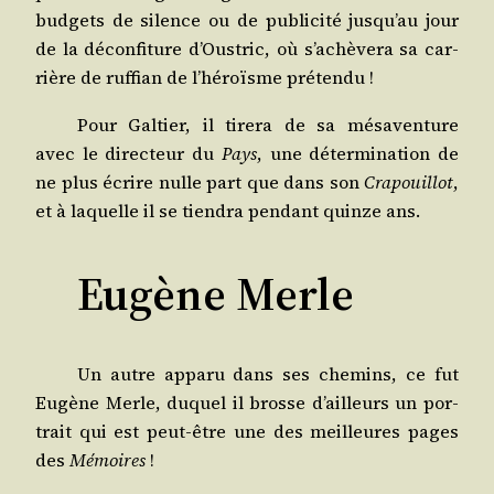
bud­gets de silence ou de publi­ci­té jus­qu’au jour
de la décon­fi­ture d’Ous­tric, où s’a­chè­ve­ra sa car­
rière de ruf­fian de l’hé­roïsme prétendu !
Pour Gal­tier, il tire­ra de sa mésa­ven­ture
avec le direc­teur du
Pays
, une déter­mi­na­tion de
ne plus écrire nulle part que dans son
Cra­pouillot
,
et à laquelle il se tien­dra pen­dant quinze ans.
Eugène Merle
Un autre appa­ru dans ses che­mins, ce fut
Eugène Merle, duquel il brosse d’ailleurs un por­
trait qui est peut-être une des meilleures pages
des
Mémoires
!