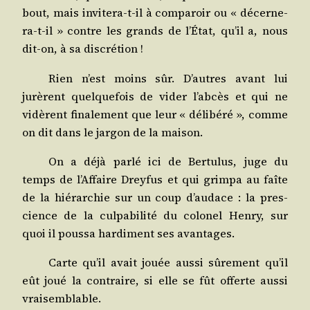
bout, mais invi­te­ra-t-il à com­pa­roir ou « décer­ne­
ra-t-il » contre les grands de l’État, qu’il a, nous
dit-on, à sa discrétion !
Rien n’est moins sûr. D’autres avant lui
jurèrent quel­que­fois de vider l’ab­cès et qui ne
vidèrent fina­le­ment que leur « déli­bé­ré », comme
on dit dans le jar­gon de la maison.
On a déjà par­lé ici de Ber­tu­lus, juge du
temps de l’Af­faire Drey­fus et qui grim­pa au faîte
de la hié­rar­chie sur un coup d’au­dace : la pres­
cience de la culpa­bi­li­té du colo­nel Hen­ry, sur
quoi il pous­sa har­di­ment ses avantages.
Carte qu’il avait jouée aus­si sûre­ment qu’il
eût joué la contraire, si elle se fût offerte aus­si
vraisemblable.