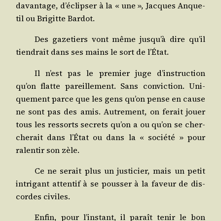
davan­tage, d’é­clip­ser à la « une », Jacques Anque­
til ou Bri­gitte Bardot.
Des gaze­tiers vont même jus­qu’à dire qu’il
tien­drait dans ses mains le sort de l’État.
Il n’est pas le pre­mier juge d’ins­truc­tion
qu’on flatte pareille­ment. Sans convic­tion. Uni­
que­ment parce que les gens qu’on pense en cause
ne sont pas des amis. Autre­ment, on ferait jouer
tous les res­sorts secrets qu’on a ou qu’on se cher­
che­rait dans l’État ou dans la « socié­té » pour
ralen­tir son zèle.
Ce ne serait plus un jus­ti­cier, mais un petit
intri­gant atten­tif à se pous­ser à la faveur de dis­
cordes civiles.
Enfin, pour l’ins­tant, il paraît tenir le bon