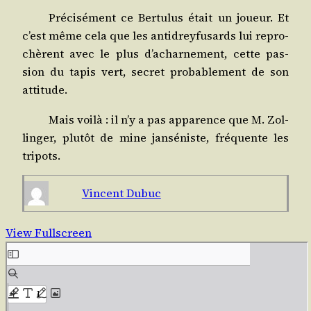
Pré­ci­sé­ment ce Ber­tu­lus était un joueur. Et
c’est même cela que les anti­drey­fu­sards lui repro­
chèrent avec le plus d’a­char­ne­ment, cette pas­
sion du tapis vert, secret pro­ba­ble­ment de son
attitude.
Mais voi­là : il n’y a pas appa­rence que M. Zol­
lin­ger, plu­tôt de mine jan­sé­niste, fré­quente les
tripots.
Vincent Dubuc
View Fullscreen