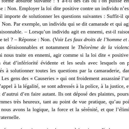
 forme absurde suivante : Y a-t-il des cas où l’on puisse em
 : Non. Employer la loi dite positive contre un individu n’es
, il importe de solutionner les questions suivantes : Suffit-il
: Non. Par exemple, un individu qui se dit camarade et qui agi
aisonnable. – Lorsqu’un individu agit en ennemi, est-il rais
e tel ? – Réponse : Non. (Voir
Les faux droits de l’homme et 
idus déraisonnables et notamment le
Théorème de la violen
ui nous traite en ennemi, agir comme si la loi dite « positive
 état d’infériorité évidente et les seuls avec lesquels on 
és à solutionner toutes les questions par la camaraderie, dans
Les gens des « Causeries » qui ont froidement assassiné l’un
’appel à la légalité, se sont adressés à la police, à la justice, 
 d’autrui d’en faire autant. Ils ont déposé des plaintes, poursu
mmes très heureux, tant au point de vue pratique, qu’au poi
ous avons la logique, la force et la sérénité, et que l’éli
aternelle.