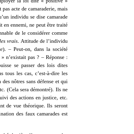
ployer la loi dite « positive »
t pas acte de camaraderie, mais
 qu’un individu se dise camarade
t en ennemi, ne peut être traité
onnable de le considérer comme
les vrais
. Attitude de l’individu
ce
). – Peut-on, dans la société
 » n’existait pas ? – Réponse :
puisse se passer des lois dites
 tous les cas, c’est-à-dire les
 des nôtres sans défense et qui
etc. (Cela sera démontré). Ils ne
ivi des actions en justice, etc.
nt de vue théorique. Ils seront
mination des faux camarades est