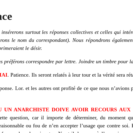
nce
insérerons surtout les réponses collectives et celles qui inté
erons le nom du correspondant). Nous répondrons également
rimeraient le désir.
s préférons correspondre par lettre. Joindre un timbre pour l
MAI
. Patience. Ils seront relatés à leur tour et la vérité sera rét
onse. Lor. et les autres ont profité de ce que nous n’avions p
OU UN ANARCHISTE DOIVE AVOIR RECOURS AUX L
ette question, car il importe de déterminer, du moment que
st raisonnable ou fou de n’en accepter l’usage que contre soi