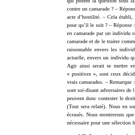
qui posent la question sous la
contre un camarade ? – Réponse
acte d’hostilité. – Cela établi
pour qu’il le soit ? – Réponse 
en camarade par un individu r
camarade et de le traiter comm
raisonnable envers les indiv
actuelle, envers un individu q
Agir ainsi serait se mettre en
« positives », sont ceux décid
vrais camarades. – Remarque : 
sont soi-disant adversaires de l
peuvent donc contester le droit
(Tout sera relaté). Nous en so
écrasés. Nous montrerons que n
nécessaire pour une sélection fr