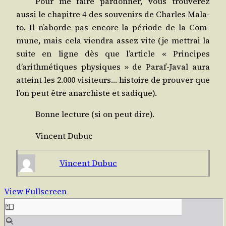
Pour me faire par­don­ner, vous trou­ve­rez
aus­si le cha­pitre 4 des sou­ve­nirs de Charles Mala­
to. Il n’aborde pas encore la période de la Com­
mune, mais cela vien­dra assez vite (je met­trai la
suite en ligne dès que l’article « Prin­cipes
d’arithmétiques phy­siques » de Paraf-Javal aura
atteint les 2.000 visi­teurs… his­toire de prou­ver que
l’on peut être anar­chiste et sadique).
Bonne lec­ture (si on peut dire).
Vincent Dubuc
Vincent Dubuc
View Fullscreen