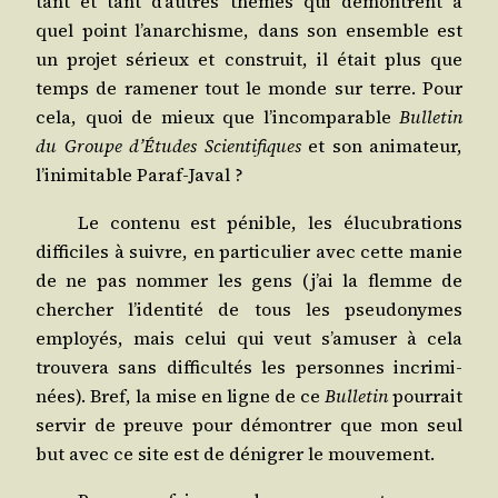
tant et tant d’autres thèmes qui démontrent à
quel point l’anarchisme, dans son ensemble est
un pro­jet sérieux et construit, il était plus que
temps de rame­ner tout le monde sur terre. Pour
cela, quoi de mieux que l’incomparable
Bul­le­tin
du Groupe d’Études Scien­ti­fiques
et son ani­ma­teur,
l’inimitable Paraf-Javal ?
Le conte­nu est pénible, les élu­cu­bra­tions
dif­fi­ciles à suivre, en par­ti­cu­lier avec cette manie
de ne pas nom­mer les gens (j’ai la flemme de
cher­cher l’identité de tous les pseu­do­nymes
employés, mais celui qui veut s’amuser à cela
trou­ve­ra sans dif­fi­cul­tés les per­sonnes incri­mi­
nées). Bref, la mise en ligne de ce
Bul­le­tin
pour­rait
ser­vir de preuve pour démon­trer que mon seul
but avec ce site est de déni­grer le mouvement.