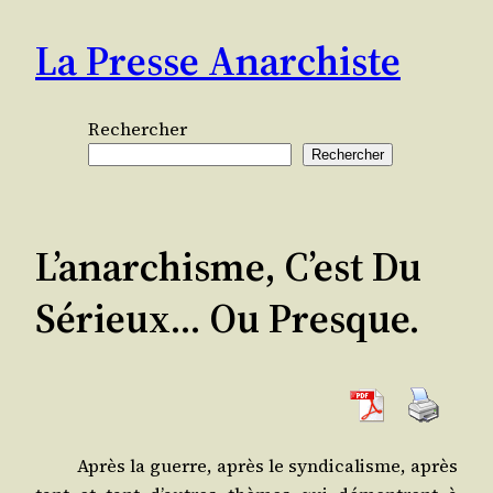
Aller
La Presse Anarchiste
au
contenu
Rechercher
Rechercher
L’anarchisme, C’est Du
Sérieux… Ou Presque.
Après la guerre, après le syn­di­ca­lisme, après