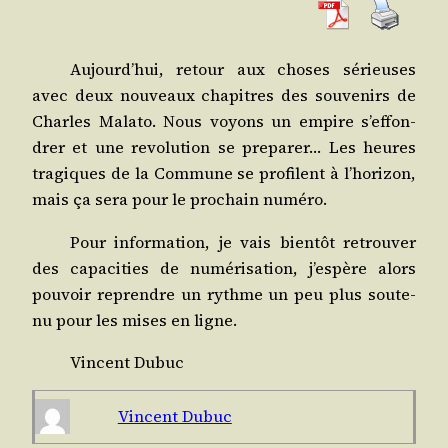
Aujourd’­hui, retour aux choses sérieuses
avec deux nou­veaux cha­pitres des sou­ve­nirs de
Charles Mala­to. Nous voyons un empire s’ef­fon­
drer et une revo­lu­tion se pre­pa­rer… Les heures
tra­giques de la Com­mune se pro­filent à l’ho­ri­zon,
mais ça sera pour le pro­chain numéro.
Pour infor­ma­tion, je vais bien­tôt retrou­ver
des capa­ci­ties de numé­ri­sa­tion, j’es­père alors
pou­voir reprendre un rythme un peu plus sou­te­
nu pour les mises en ligne.
Vincent Dubuc
Vincent Dubuc