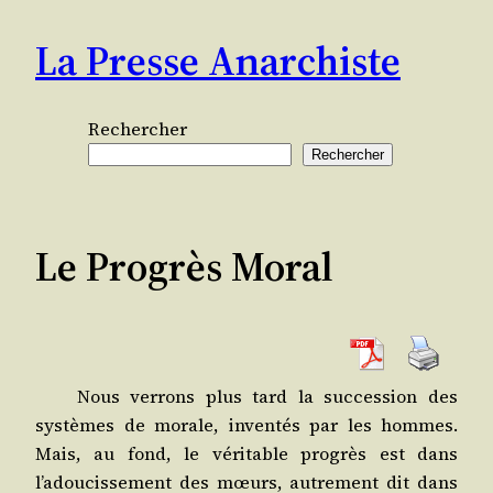
Aller
La Presse Anarchiste
au
contenu
Rechercher
Rechercher
Le Progrès Moral
Nous ver­rons plus tard la suc­ces­sion des
sys­tèmes de morale, inven­tés par les hommes.
Mais, au fond, le véri­table pro­grès est dans
l’adoucissement des mœurs, autre­ment dit dans