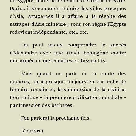
en Égypte, mater la rébel­lion du satrape de Syrie.
Darius
ii
s’occupe de réduire les villes grecques
d’Asie, Artaxer­cès
ii
a affaire à la révolte des
satrapes d’Asie mineure ; sous son règne l’Égypte
rede­vient indé­pen­dante, etc., etc.
On peut mieux com­prendre le suc­cès
d’Alexandre avec une armée homo­gène contre
une armée de mer­ce­naires et d’assujettis.
Mais quand on parle de la chute des
empires, on a presque tou­jours en vue celle de
l’empire romain et, la sub­mer­sion de la civi­li­sa­
tion antique – la pre­mière civi­li­sa­tion mon­diale –
par l’invasion des barbares.
J’en par­le­rai la pro­chaine fois.
(à suivre)