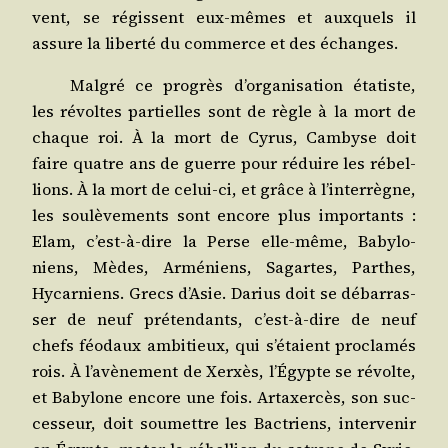
vent, se régissent eux-mêmes et aux­quels il
assure la liber­té du com­merce et des échanges.
Mal­gré ce pro­grès d’organisation éta­tiste,
les révoltes par­tielles sont de règle à la mort de
chaque roi. À la mort de Cyrus, Cam­byse doit
faire quatre ans de guerre pour réduire les rébel­
lions. À la mort de celui-ci, et grâce à l’interrègne,
les sou­lè­ve­ments sont encore plus impor­tants :
Elam, c’est-à-dire la Perse elle-même, Baby­lo­
niens, Mèdes, Armé­niens, Sagartes, Parthes,
Hycar­niens. Grecs d’Asie. Darius doit se débar­ras­
ser de neuf pré­ten­dants, c’est-à-dire de neuf
chefs féo­daux ambi­tieux, qui s’étaient pro­cla­més
rois. À l’avènement de Xerxès, l’Égypte se révolte,
et Baby­lone encore une fois. Artaxer­cès, son suc­
ces­seur, doit sou­mettre les Bac­triens, inter­ve­nir