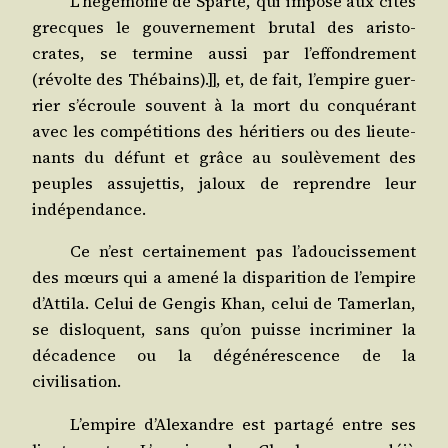
L’hégémonie de Sparte, qui impose aux cités
grecques le gou­ver­ne­ment bru­tal des aris­to­
crates, se ter­mine aus­si par l’effondrement
(révolte des Thé­bains).]], et, de fait, l’empire guer­
rier s’écroule sou­vent à la mort du conqué­rant
avec les com­pé­ti­tions des héri­tiers ou des lieu­te­
nants du défunt et grâce au sou­lè­ve­ment des
peuples assu­jet­tis, jaloux de reprendre leur
indépendance.
Ce n’est cer­tai­ne­ment pas l’adoucissement
des mœurs qui a ame­né la dis­pa­ri­tion de l’empire
d’Attila. Celui de Gen­gis Khan, celui de Tamer­lan,
se dis­loquent, sans qu’on puisse incri­mi­ner la
déca­dence ou la dégé­né­res­cence de la
civilisation.
L’empire d’Alexandre est par­ta­gé entre ses