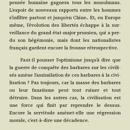
pen­sée humaine gagne­ra tous les musul­mans.
L’espoir de nou­veaux rap­ports entre les hommes
s’infiltre par­tout et jusqu’en Chine.. Et, en Europe
même, l’évolution des liber­tés échappe à la sur­
veillance du grand état-major prus­sien, qui a per­
du son hégé­mo­nie, mais dont les natio­na­listes
fran­çais gardent encore la frousse rétrospective.
Faut-il pous­ser l’optimisme jusqu’à dire que
la guerre de conquête des bar­bares sur les civi­li­
sés amène l’assimilation de ces bar­bares à la civi­
li­sa­tion ? Pas tou­jours, car la masse des bar­bares
ou leur fana­tisme peut tout rui­ner et tout
détruire. Dans les autres cas, la civi­li­sa­tion est
une force qui finit par reprendre le des­sus.
Encore la ser­vi­tude amè­net-elle une régres­sion
morale, c’est-à-dire une décadence.