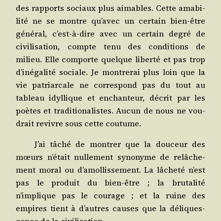
des rap­ports sociaux plus aimables. Cette ama­bi­
li­té ne se montre qu’avec un cer­tain bien-être
géné­ral, c’est-à-dire avec un cer­tain degré de
civi­li­sa­tion, compte tenu des condi­tions de
milieu. Elle com­porte quelque liber­té et pas trop
d’inégalité sociale. Je mon­tre­rai plus loin que la
vie patriar­cale ne cor­res­pond pas du tout au
tableau idyl­lique et enchan­teur, décrit par les
poètes et tra­di­tio­na­listes. Aucun de nous ne vou­
drait revivre sous cette coutume.
J’ai tâché de mon­trer que la dou­ceur des
mœurs n’était nul­le­ment syno­nyme de relâ­che­
ment moral ou d’amollissement. La lâche­té n’est
pas le pro­duit du bien-être ; la bru­ta­li­té
n’implique pas le cou­rage ; et la ruine des
empires tient à d’autres causes que la déli­ques­