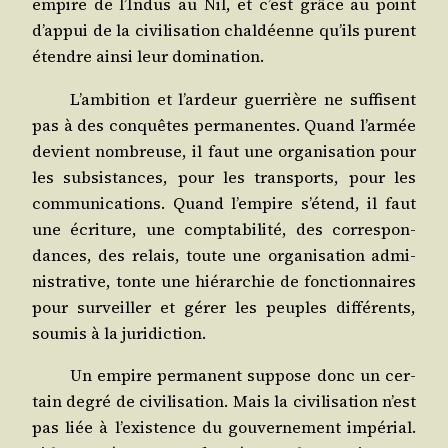
empire de l’Indus au Nil, et c’est grâce au point
d’appui de la civi­li­sa­tion chal­déenne qu’ils purent
étendre ain­si leur domination.
L’ambition et l’ardeur guer­rière ne suf­fisent
pas à des conquêtes per­ma­nentes. Quand l’armée
devient nom­breuse, il faut une orga­ni­sa­tion pour
les sub­sis­tances, pour les trans­ports, pour les
com­mu­ni­ca­tions. Quand l’empire s’étend, il faut
une écri­ture, une comp­ta­bi­li­té, des cor­res­pon­
dances, des relais, toute une orga­ni­sa­tion admi­
nis­tra­tive, tonte une hié­rar­chie de fonc­tion­naires
pour sur­veiller et gérer les peuples dif­fé­rents,
sou­mis à la juridiction.
Un empire per­ma­nent sup­pose donc un cer­
tain degré de civi­li­sa­tion. Mais la civi­li­sa­tion n’est
pas liée à l’existence du gou­ver­ne­ment impé­rial.