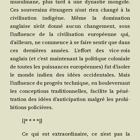
musul­mane, plus tard à une dynas­tie mon­gole.
Ces sou­ve­rains étran­gers n’ont rien chan­gé à la
civi­li­sa­tion indi­gène. Même la domi­na­tion
anglaise n’eût don­né aucun chan­ge­ment, sous
l’influence de la civi­li­sa­tion euro­péenne qui,
d’ailleurs, ne com­mence à se faire sen­tir que dans
ces der­nières années. L’effort des vice-rois
anglais (et c’est main­te­nant la poli­tique colo­niale
de toutes les puis­sances euro­péennes) fut d’isoler
le monde indien des idées occi­den­tales. Mais
l’influence du pro­grès tech­nique, en bou­le­ver­sant
les concep­tions tra­di­tion­nelles, faci­lite la péné­
tra­tion des idées d’anticipation mal­gré les pro­hi­
bi­tions policières.
[|
* * * *
|]
Ce qui est extra­or­di­naire, ce n’est pas la