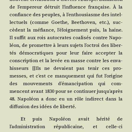
de l’empereur détruit l’influence fran­çaise. À la
confiance des peuples, à l’enthousiasme des intel­
lec­tuels (comme Goethe, Bee­tho­ven, etc.), suc­
cèdent la méfiance, l’éloignement puis, la haine.
Il suf­fit aux rois auto­crates coa­li­sés contre Napo­
léon, de pro­mettre à leurs sujets l’octroi des liber­
tés démo­cra­tiques pour leur faire accep­ter la
conscrip­tion et la levée en masse contre les enva­
his­seurs [[Ils ne devaient pas tenir ces pro­
messes, et c’est ce man­que­ment qui fut l’origine
des mou­ve­ments d’émancipation qui com­
mencent avant 1830 pour se conti­nuer jusqu’après
48. Napo­léon a donc eu un rôle indi­rect dans la
dif­fu­sion des idées de liberté.
Et puis Napo­léon avait héri­té de
l’administration répu­bli­caine, et celle-ci