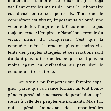
lieu­te­nants. L’empire de Char­le­magne, déjà
vacillant entre les mains de Louis le Débon­naire
est divi­sé entre ses petits-fils. Tant que le
conqué­rant est vivant, impo­sant sa volon­té, une
volon­té de fer, l’empire tient. Encore n’est-ce pas
tou­jours exact : L’empire de Napo­léon s’écroule du
vivant même du conqué­rant. C’est que la
conquête amène la réac­tion plus ou moins vio­
lente des peuples atta­qués, et ces réac­tions sont
d’autant plus fortes que les peuples sont plus ou
moins égaux en civi­li­sa­tion au pays d’où le
conqué­rant tire sa force.
Louis
xiv
a pu l’emporter sur l’empire espa­
gnol, parce que la France for­mait un tout homo­
gène et pos­sé­dait une masse de popu­la­tion supé­
rieure à celle des peuples envi­ron­nants. Mais lui,
qui espé­rait l’annexion des innom­brables