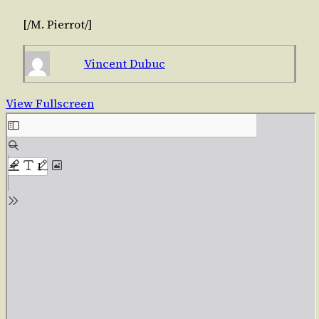
[/​
M. Pier­rot
/​]
Vincent Dubuc
View Fullscreen