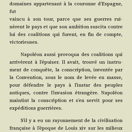
domaines appar­te­nant à la cou­ronne d’Espagne,
fut
vain­cu à son tour, parce que ses guerres rui­
nèrent le pays et que son ambi­tion sus­ci­ta contre
lui des coa­li­tions qui furent, en fin de compte,
victorieuses.
Napo­léon aus­si pro­vo­qua des coa­li­tions qui
arri­vèrent à l’épuiser. Il avait, trou­vé un ins­tru­
ment de conquête, la conscrip­tion, inven­tée par
la Conven­tion, sous le nom de levée en masse,
pour défendre le pays à l’instar des peuples
antiques, contre l’invasion étran­gère. Napo­léon
main­tint la conscrip­tion et s’en ser­vit pour ses
expé­di­tions guerrières.
S’il y a eu un rayon­ne­ment de la civi­li­sa­tion
fran­çaise à l’époque de Louis
xiv
sur les milieux