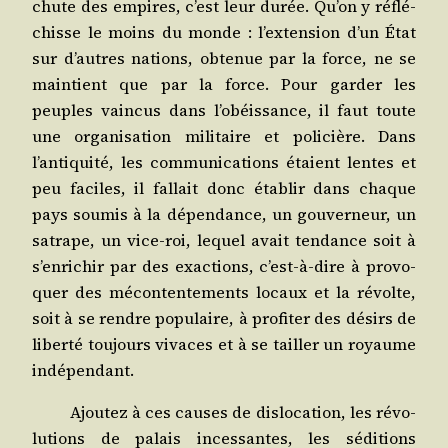
chute des empires, c’est leur durée. Qu’on y réflé­
chisse le moins du monde : l’extension d’un État
sur d’autres nations, obte­nue par la force, ne se
main­tient que par la force. Pour gar­der les
peuples vain­cus dans l’obéissance, il faut toute
une orga­ni­sa­tion mili­taire et poli­cière. Dans
l’antiquité, les com­mu­ni­ca­tions étaient lentes et
peu faciles, il fal­lait donc éta­blir dans chaque
pays sou­mis à la dépen­dance, un gou­ver­neur, un
satrape, un vice-roi, lequel avait ten­dance soit à
s’enrichir par des exac­tions, c’est-à-dire à pro­vo­
quer des mécon­ten­te­ments locaux et la révolte,
soit à se rendre popu­laire, à pro­fi­ter des dési­rs de
liber­té tou­jours vivaces et à se tailler un royaume
indépendant.
Ajou­tez à ces causes de dis­lo­ca­tion, les révo­
lu­tions de palais inces­santes, les sédi­tions