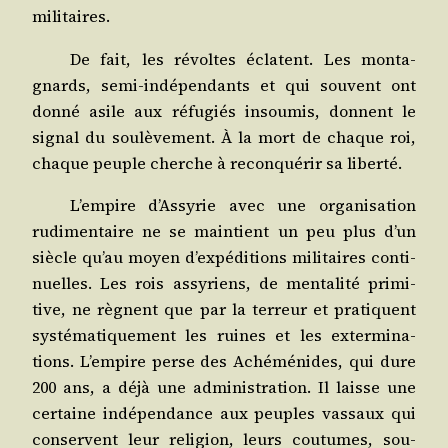
militaires.
De fait, les révoltes éclatent. Les mon­ta­
gnards, semi-indé­pen­dants et qui sou­vent ont
don­né asile aux réfu­giés insou­mis, donnent le
signal du sou­lè­ve­ment. À la mort de chaque roi,
chaque peuple cherche à recon­qué­rir sa liberté.
L’empire d’Assyrie avec une orga­ni­sa­tion
rudi­men­taire ne se main­tient un peu plus d’un
siècle qu’au moyen d’expéditions mili­taires conti­
nuelles. Les rois assy­riens, de men­ta­li­té pri­mi­
tive, ne règnent que par la ter­reur et pra­tiquent
sys­té­ma­ti­que­ment les ruines et les exter­mi­na­
tions. L’empire perse des Aché­mé­nides, qui dure
200 ans, a déjà une admi­nis­tra­tion. Il laisse une
cer­taine indé­pen­dance aux peuples vas­saux qui
conservent leur reli­gion, leurs cou­tumes, sou­