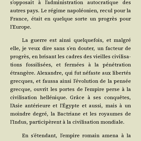
s’opposait à l’administration auto­cra­tique des
autres pays. Le régime napo­léo­nien, recul pour la
France, était en quelque sorte un pro­grès pour
l’Europe.
La guerre est ain­si quel­que­fois, et mal­gré
elle, je veux dire sans s’en dou­ter, un fac­teur de
pro­grès, en bri­sant les cadres des vieilles civi­li­sa­
tions fos­si­li­sées, et fer­mées à la péné­tra­tion
étran­gère. Alexandre, qui fut néfaste aux liber­tés
grecques, et faus­sa ain­si l’évolution de la pen­sée
grecque, ouvrit les portes de l’empire perse à la
civi­li­sa­tion hel­lé­nique. Grâce à ses conquêtes,
l’Asie anté­rieure et l’Égypte et aus­si, mais à un
moindre degré, la Bac­triane et les royaumes de
l’Indus, par­ti­ci­pèrent à la civi­li­sa­tion mondiale.
En s’étendant, l’empire romain ame­na à la