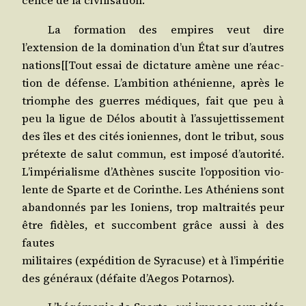
cence de la civilisation.
La for­ma­tion des empires veut dire
l’extension de la domi­na­tion d’un État sur d’autres
nations[[Tout essai de dic­ta­ture amène une réac­
tion de défense. L’ambition athé­nienne, après le
triomphe des guerres médiques, fait que peu à
peu la ligue de Délos abou­tit à l’assujettissement
des îles et des cités ioniennes, dont le tri­but, sous
pré­texte de salut com­mun, est impo­sé d’autorité.
L’impérialisme d’Athènes sus­cite l’opposition vio­
lente de Sparte et de Corinthe. Les Athé­niens sont
aban­don­nés par les Ioniens, trop mal­trai­tés peur
être fidèles, et suc­combent grâce aus­si à des
fautes
mili­taires (expé­di­tion de Syra­cuse) et à l’impéritie
des géné­raux (défaite d’Aegos Potarnos).