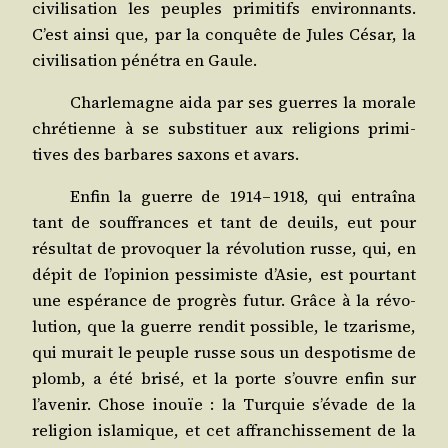
civi­li­sa­tion les peuples pri­mi­tifs envi­ron­nants.
C’est ain­si que, par la conquête de Jules César, la
civi­li­sa­tion péné­tra en Gaule.
Char­le­magne aida par ses guerres la morale
chré­tienne à se sub­sti­tuer aux reli­gions pri­mi­
tives des bar­bares saxons et avars.
Enfin la guerre de 1914 – 1918, qui entraî­na
tant de souf­frances et tant de deuils, eut pour
résul­tat de pro­vo­quer la révo­lu­tion russe, qui, en
dépit de l’opinion pes­si­miste d’Asie, est pour­tant
une espé­rance de pro­grès futur. Grâce à la révo­
lu­tion, que la guerre ren­dit pos­sible, le tza­risme,
qui murait le peuple russe sous un des­po­tisme de
plomb, a été bri­sé, et la porte s’ouvre enfin sur
l’avenir. Chose inouïe : la Tur­quie s’évade de la
reli­gion isla­mique, et cet affran­chis­se­ment de la