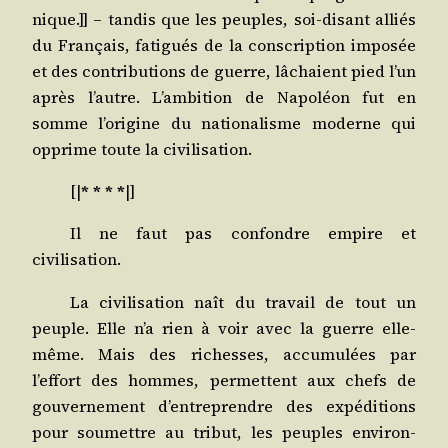
nique.]] – tan­dis que les peuples, soi-disant alliés
du Fran­çais, fati­gués de la conscrip­tion impo­sée
et des contri­bu­tions de guerre, lâchaient pied l’un
après l’autre. L’ambition de Napo­léon fut en
somme l’origine du natio­na­lisme moderne qui
opprime toute la civilisation.
[|
* * * *
|]
Il ne faut pas confondre empire et
civilisation.
La civi­li­sa­tion naît du tra­vail de tout un
peuple. Elle n’a rien à voir avec la guerre elle-
même. Mais des richesses, accu­mu­lées par
l’effort des hommes, per­mettent aux chefs de
gou­ver­ne­ment d’entreprendre des expé­di­tions
pour sou­mettre au tri­but, les peuples envi­ron­