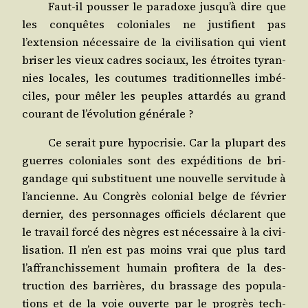
Faut-il pous­ser le para­doxe jusqu’à dire que
les conquêtes colo­niales ne jus­ti­fient pas
l’extension néces­saire de la civi­li­sa­tion qui vient
bri­ser les vieux cadres sociaux, les étroites tyran­
nies locales, les cou­tumes tra­di­tion­nelles imbé­
ciles, pour mêler les peuples attar­dés au grand
cou­rant de l’évolution générale ?
Ce serait pure hypo­cri­sie. Car la plu­part des
guerres colo­niales sont des expé­di­tions de bri­
gan­dage qui sub­sti­tuent une nou­velle ser­vi­tude à
l’ancienne. Au Congrès colo­nial belge de février
der­nier, des per­son­nages offi­ciels déclarent que
le tra­vail for­cé des nègres est néces­saire à la civi­
li­sa­tion. Il n’en est pas moins vrai que plus tard
l’affranchissement humain pro­fi­te­ra de la des­
truc­tion des bar­rières, du bras­sage des popu­la­
tions et de la voie ouverte par le pro­grès tech­