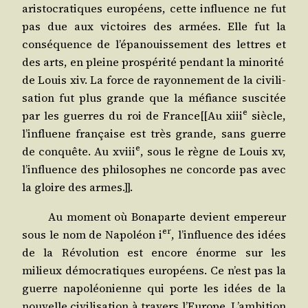
aris­to­cra­tiques euro­péens, cette influence ne fut
pas due aux vic­toires des armées. Elle fut la
consé­quence de l’épanouissement des lettres et
des arts, en pleine pros­pé­ri­té pen­dant la minorité
de Louis
xiv
. La force de rayon­ne­ment de la civi­li­
sa­tion fut plus grande que la méfiance sus­ci­tée
e
par les guerres du roi de France[[Au
xiii
siècle,
l’influene fran­çaise est très grande, sans guerre
e
de conquête. Au
xviii
, sous le règne de Louis
xv
,
l’influence des phi­lo­sophes ne concorde pas avec
la gloire des armes.]].
Au moment où Bona­parte devient empe­reur
er
sous le nom de Napo­léon
i
, l’influence des idées
de la Révo­lu­tion est encore énorme sur les
milieux démo­cra­tiques euro­péens. Ce n’est pas la
guerre napo­léo­nienne qui porte les idées de la
nou­velle civi­li­sa­tion à tra­vers l’Europe. L’ambition