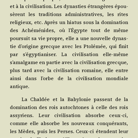
et à la civi­li­sa­tion. Les dynas­ties étran­gères épou­
sèrent les tra­di­tions admi­nis­tra­tives, les rites
reli­gieux, etc. Après un hia­tus sous la domi­na­tion
des Aché­mé­nides, où l’Égypte tout de même
pour­suit sa vie propre, elle a une nou­velle dynas­
tie d’origine grecque avec les Pto­lé­mée, qui finit
par s’égyptianiser. La civi­li­sa­tion elle-même
s’amalgame en par­tie avec la civi­li­sa­tion grecque,
plus tard avec la civi­li­sa­tion romaine, elle entre
ain­si dans l’orbe de la civi­li­sa­tion mon­diale
antique.
La Chal­dée et la Baby­lo­nie passent de la
domi­na­tion des rois autoch­tones à celle des rois
assy­riens. Leur civi­li­sa­tion absorbe ceux-ci,
comme elle absorbe les nou­veaux conqué­rants,
les Mèdes, puis les Perses. Ceux-ci étendent leur