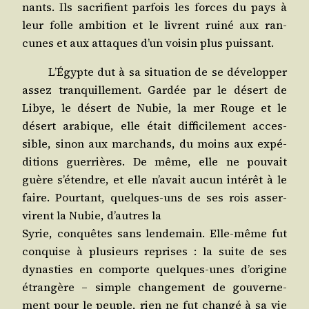
nants. Ils sacri­fient par­fois les forces du pays à
leur folle ambi­tion et le livrent rui­né aux ran­
cunes et aux attaques d’un voi­sin plus puissant.
L’Égypte dut à sa situa­tion de se déve­lop­per
assez tran­quille­ment. Gar­dée par le désert de
Libye, le désert de Nubie, la mer Rouge et le
désert ara­bique, elle était dif­fi­ci­le­ment acces­
sible, sinon aux mar­chands, du moins aux expé­
di­tions guer­rières. De même, elle ne pou­vait
guère s’étendre, et elle n’avait aucun inté­rêt à le
faire. Pour­tant, quelques-uns de ses rois asser­
virent la Nubie, d’autres la
Syrie, conquêtes sans len­de­main. Elle-même fut
conquise à plu­sieurs reprises : la suite de ses
dynas­ties en com­porte quelques-unes d’origine
étran­gère – simple chan­ge­ment de gou­ver­ne­
ment pour le peuple, rien ne fut chan­gé à sa vie