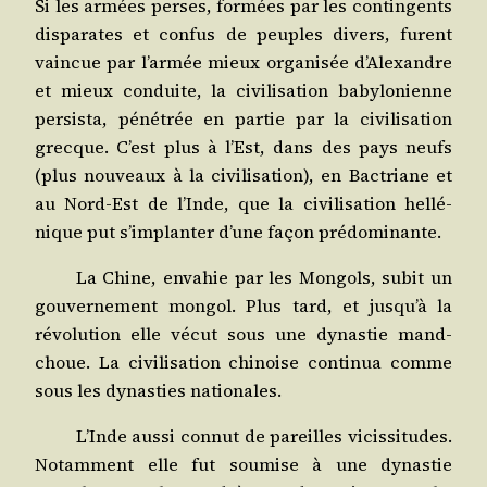
Si les armées perses, for­mées par les contin­gents
dis­pa­rates et confus de peuples divers, furent
vain­cue par l’armée mieux orga­ni­sée d’Alexandre
et mieux conduite, la civi­li­sa­tion baby­lo­nienne
per­sis­ta, péné­trée en par­tie par la civi­li­sa­tion
grecque. C’est plus à l’Est, dans des pays neufs
(plus nou­veaux à la civi­li­sa­tion), en Bac­triane et
au Nord-Est de l’Inde, que la civi­li­sa­tion hel­lé­
nique put s’implanter d’une façon prédominante.
La Chine, enva­hie par les Mon­gols, subit un
gou­ver­ne­ment mon­gol. Plus tard, et jusqu’à la
révo­lu­tion elle vécut sous une dynas­tie mand­
choue. La civi­li­sa­tion chi­noise conti­nua comme
sous les dynas­ties nationales.
L’Inde aus­si connut de pareilles vicis­si­tudes.
Notam­ment elle fut sou­mise à une dynas­tie