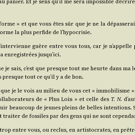
 panier. Et je sens qu’il me sera impos­sible d’écrir
forme » et que vous êtes sûr que je ne la dépas­se­rai p
rme la plus per­fide de l’hypocrisie.
n’intervienne guère entre vous tous, car je n’appelle pa
 enre­gis­trées jusqu’ici.
que je sais, c’est que presque tout me heurte dans ma l
 presque tout ce qu’il y a de bon.
que je le vois au milieu de vous cet « immo­bi­lisme » 
l­la­bo­ra­teurs de « Plus Loin » et celle des
T. N.
d’au
fuir beau­coup de jeunes pleins de belles inten­tions. Si
it trai­ter de fos­siles par des gens qui ne sont cepen­
rop entre vous, ou reclus, en artis­to­crates, en prêtr