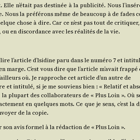
 Elle n’était pas des­ti­née à la publi­ci­té. Nous l’i
 Nous la pré­fé­rons même de beau­coup à de fades com­
elque chose à dire. Car ce n’est pas tout de cri­ti­quer
u en dis­cor­dance avec les réa­li­tés de la vie.
relire l’article d’Isidine paru dans le numé­ro 7 et inti
 en marge. C’est vous dire que l’article m’avait frap­pé
d’ailleurs où. Je rap­proche cet article d’un autre de
 et inti­tu­lé, si je me sou­viens bien : « Rela­tif et 
la plu­part des col­la­bo­ra­teurs de « Plus Loin ». Où 
xac­te­ment en quelques mots. Ce que je sens, c’est la
nvoyer de la copie.
son avis for­mel à la rédac­tion de « Plus Loin ».