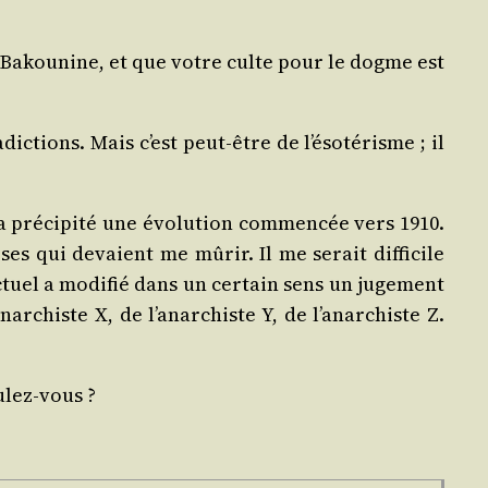
e Bakou­nine, et que votre culte pour le dogme est
­dic­tions. Mais c’est peut-être de l’ésotérisme ; il
a pré­ci­pi­té une évo­lu­tion com­men­cée vers 1910.
es qui devaient me mûrir. Il me serait dif­fi­cile
tuel a modi­fié dans un cer­tain sens un juge­ment
’anarchiste X, de l’anarchiste Y, de l’anarchiste Z.
ulez-vous ?