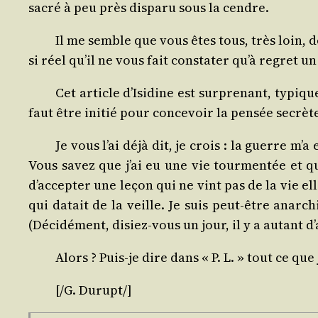
sacré à peu près dis­pa­ru sous la cendre.
Il me semble que vous êtes tous, très loin, 
si réel qu’il ne vous fait consta­ter qu’à regret
Cet article d’Isidine est sur­pre­nant, typique 
faut être ini­tié pour conce­voir la pen­sée secrè
Je vous l’ai déjà dit, je crois : la guerre m’a
Vous savez que j’ai eu une vie tour­men­tée et qu
d’accepter une leçon qui ne vint pas de la vie el
qui datait de la veille. Je suis peut-être anar­chi
(Déci­dé­ment, disiez-vous un jour, il y a autant 
Alors ? Puis-je dire dans « P. L. » tout ce qu
[/​
G. Durupt
/​]