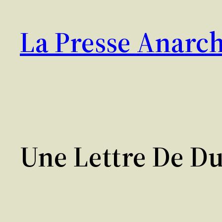
Aller
au
La Presse Anarch
contenu
Une Lettre De D