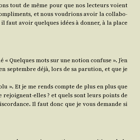
nsérons tout de même pour que nos lec­teurs voient
pli­ments, et nous vou­drions avoir la col­la­bo­
, il faut avoir quelques idées à don­ner, à la place
­tu­lé « Quelques mots sur une notion confuse ». J’en
 en sep­tembre déjà, lors de sa paru­tion, et que je
abso­lu ». Et je me rends compte de plus en plus que
se rejoignent-elles ? et quels sont leurs points de
 dis­cor­dance. Il faut donc que je vous demande si