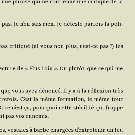
e une phrase qui ne contienne une cri­tique de la
as. Je n’en sais rien. Je déteste par­fois la poli­
s cri­ti­qué (ni vous non plus, n’est-ce pas ?) les
ec­ture de « Plus Loin ». Ou plu­tôt, que ce qui me
que vous avez dénon­cé. Il y a à la réflexion très
trefois. C’est la même for­ma­tion, le même tour
 ce n’est ça, pour­quoi cette sté­ri­li­té qui frappe
dant pas vos ennemis.
es, ves­tales à barbe char­gées d’entretenir un feu