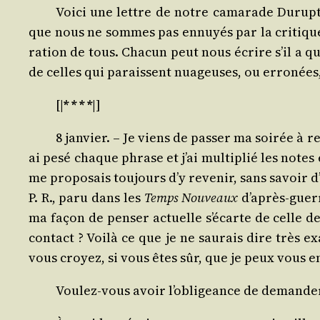
Voi­ci une lettre de notre cama­rade Durupt.
que nous ne sommes pas ennuyés par la cri­tique.
ra­tion de tous. Cha­cun peut nous écrire s’il a qu
de celles qui paraissent nua­geuses, ou erro­nées, o
[|
* * * *
|]
8 jan­vier. – Je viens de pas­ser ma soi­rée à 
ai pesé chaque phrase et j’ai mul­ti­plié les notes
me pro­po­sais tou­jours d’y reve­nir, sans savoir 
P. R., paru dans les
Temps Nou­veaux
d’après-guerre
ma façon de pen­ser actuelle s’écarte de celle de 
contact ? Voi­là ce que je ne sau­rais dire très e
vous croyez, si vous êtes sûr, que je peux vous e
Vou­lez-vous avoir l’obligeance de deman­der 