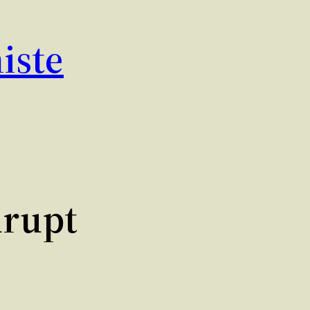
iste
urupt