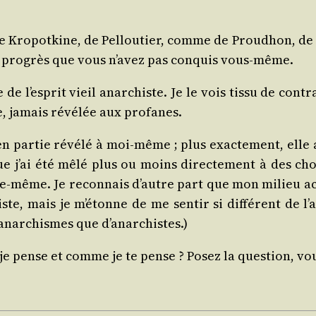
de Kro­pot­kine, de Pel­lou­tier, comme de Prou­dhon, d
 un pro­grès que vous n’avez pas conquis vous-même.
de l’esprit vieil anar­chiste. Je le vois tis­su de contra
te, jamais révé­lée aux profanes.
 en par­tie révé­lé à moi-même ; plus exac­te­ment, elle 
e j’ai été mêlé plus ou moins direc­te­ment à des chos
le-même. Je recon­nais d’autre part que mon milieu ac
ste, mais je m’étonne de me sen­tir si dif­fé­rent de l
d’anarchismes que d’anarchistes.)
e je pense et comme je te pense ? Posez la ques­tion, vo