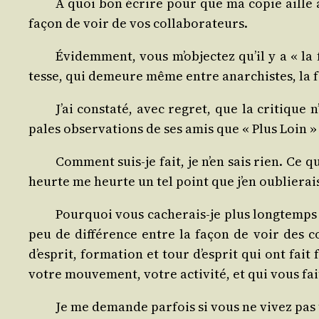
À quoi bon écrire pour que ma copie aille au
façon de voir de vos collaborateurs.
Évi­dem­ment, vous m’objectez qu’il y a « la 
tesse, qui demeure même entre anar­chistes, la fo
J’ai consta­té, avec regret, que la cri­tique 
pales obser­va­tions de ses amis que « Plus Loin » a
Com­ment suis-je fait, je n’en sais rien. Ce 
heurte me heurte un tel point que j’en oublie­rais
Pour­quoi vous cache­rais-je plus long­temps 
peu de dif­fé­rence entre la façon de voir des co
d’esprit, for­ma­tion et tour d’esprit qui ont fait 
votre mou­ve­ment, votre acti­vi­té, et qui vous fa
Je me demande par­fois si vous ne vivez pas t