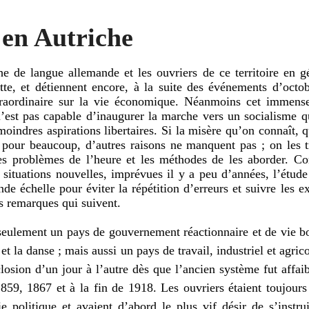
 en Autriche
che de langue allemande et les ouvriers de ce territoire en gé
e, et détiennent encore, à la suite des événements d’octo
xtraordinaire sur la vie économique. Néanmoins cet imme
n’est pas capable d’inaugurer la marche vers un socialisme q
indres aspirations libertaires. Si la misère qu’on connaît, q
est pour beaucoup, d’autres raisons ne manquent pas ; on les 
des problèmes de l’heure et les méthodes de les aborder. 
 situations nouvelles, imprévues il y a peu d’années, l’étud
nde échelle pour éviter la répétition d’erreurs et suivre les e
es remarques qui suivent.
 seulement un pays de gouvernement réactionnaire et de vie b
t la danse ; mais aussi un pays de travail, industriel et agric
closion d’un jour à l’autre dès que l’ancien système fut affa
1859, 1867 et à la fin de 1918. Les ouvriers étaient toujour
e politique et avaient d’abord le plus vif désir de s’instru