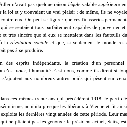
Adler n’avait pas quelque raison
légale
valable
supérieure
en 
r la loi et y trouvaient un vrai plaisir ; de même, ils ne voyai
contre eux. On peut se figurer que ces finasseries permanente
qui se sentaient tous parfaitement capables de gouverner et
et très sincère que si eux se mettaient dans les fauteuils 
là la
révolution sociale
et que, si seulement le monde restai
rait pas à se produire.
on des esprits indépendants, la création d’un personnel
at c’est
nous
, l’humanité c’est nous, comme ils dirent si lon
ui s’ajoutent aux nombreux autres poids qui pèsent sur ceu
dans ces mêmes trente ans qui précédèrent 1918, le parti cl
isémitisme, annihila presque les libéraux à Vienne et fit ains
 exploita les dernières vingt années de cette période. Leur ma
qui ne pliaient pas les genoux ; le président actuel, Seitz, est