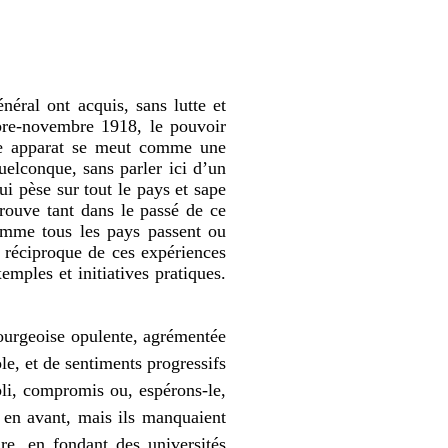
néral ont acquis, sans lutte et
bre-novembre 1918, le pouvoir
nse apparat se meut comme une
uelconque, sans parler ici d’un
ui pèse sur tout le pays et sape
trouve tant dans le passé de ce
Comme tous les pays passent ou
e réciproque de ces expériences
xemples et initiatives pratiques.
ourgeoise opulente, agrémentée
ole, et de sentiments progressifs
ibli, compromis ou, espérons-le,
s en avant, mais ils manquaient
ire, en fondant des universités