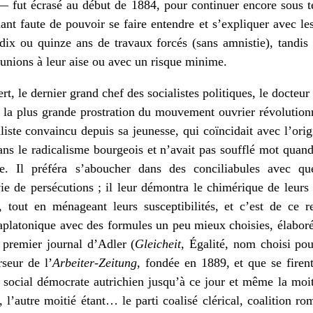
 — fut écrasé au début de 1884, pour continuer encore sous te
ant faute de pouvoir se faire entendre et s’expliquer avec l
 dix ou quinze ans de travaux forcés (sans amnistie), tandis 
éunions à leur aise ou avec un risque minime.
t, le dernier grand chef des socialistes politiques, le docteur 
 la plus grande prostration du mouvement ouvrier révolutionna
iste convaincu depuis sa jeunesse, qui coïncidait avec l’or
ans le radicalisme bourgeois et n’avait pas soufflé mot quand
e. Il préféra s’aboucher dans des conciliabules avec qu
e de persécutions ; il leur démontra le chimérique de leurs e
, tout en ménageant leurs susceptibilités, et c’est de ce 
raplatonique avec des formules un peu mieux choisies, élaboré
e premier journal d’Adler (
Gleicheit
, Égalité, nom choisi po
seur de l’
Arbeiter-Zeitung
, fondée en 1889, et que se firen
rti social démocrate autrichien jusqu’à ce jour et même la mo
l’autre moitié étant… le parti coalisé clérical, coalition r