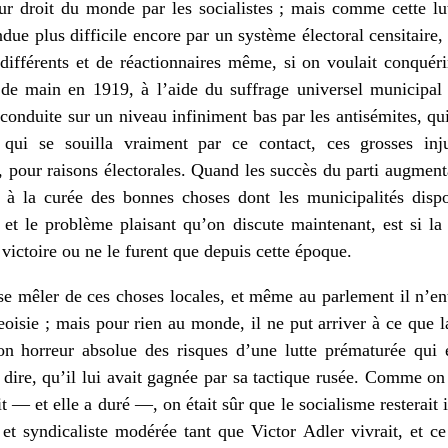
ur droit du monde par les socialistes ; mais comme cette lut
ndue plus difficile encore par un système électoral censitaire, 
différents et de réactionnaires même, si on voulait conquér
r de main en 1919, à l’aide du suffrage universel municipa
s conduite sur un niveau infiniment bas par les antisémites, qui
qui se souilla vraiment par ce contact, ces grosses inju
 pour raisons électorales. Quand les succès du parti augment
à la curée des bonnes choses dont les municipalités dispo
t le problème plaisant qu’on discute maintenant, est si la m
 victoire ou ne le furent que depuis cette époque.
se mêler de ces choses locales, et même au parlement il n’ent
eoisie ; mais pour rien au monde, il ne put arriver à ce que l
son horreur absolue des risques d’une lutte prématurée qui e
i dire, qu’il lui avait gagnée par sa tactique rusée. Comme on
 — et elle a duré —, on était sûr que le socialisme resterait i
 et syndicaliste modérée tant que Victor Adler vivrait, et 