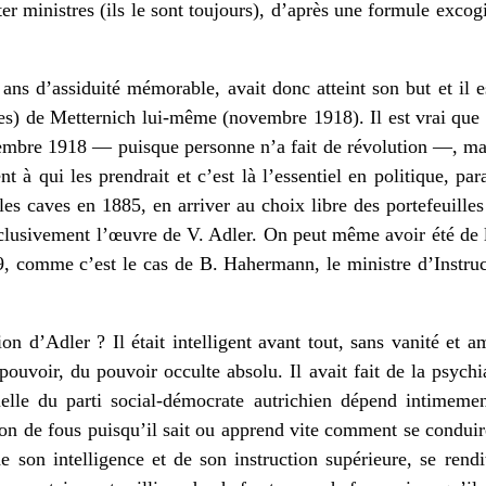
ester ministres (ils le sont toujours), d’après une formule excog
ns d’assiduité mémorable, avait donc atteint son but et il 
es) de Metternich lui-même (novembre 1918). Il est vrai que c
mbre 1918 — puisque personne n’a fait de révolution —, mais
ent à qui les prendrait et c’est là l’essentiel en politique, pa
es caves en 1885, en arriver au choix libre des portefeuilles
xclusivement l’œuvre de V. Adler. On peut même avoir été de 
9, comme c’est le cas de B. Hahermann, le ministre d’Instruc
n d’Adler ? Il était intelligent avant tout, sans vanité et a
ouvoir, du pouvoir occulte absolu. Il avait fait de la psychiat
uelle du parti social-démocrate autrichien dépend intimemen
on de fous puisqu’il sait ou apprend vite comment se conduire 
e son intelligence et de son instruction supérieure, se ren