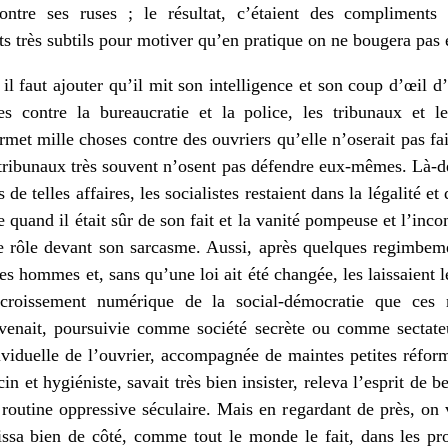
ntre ses ruses ; le résultat, c’étaient des compliments 
s très subtils pour motiver qu’en pratique on ne bougera pas e
il faut ajouter qu’il mit son intelligence et son coup d’œil d’
es contre la bureaucratie et la police, les tribunaux et les
met mille choses contre des ouvriers qu’elle n’oserait pas fai
s tribunaux très souvent n’osent pas défendre eux-mêmes. Là-de
de telles affaires, les socialistes restaient dans la légalité et
que quand il était sûr de son fait et la vanité pompeuse et l’in
ste rôle devant son sarcasme. Aussi, après quelques regimbeme
ses hommes et, sans qu’une loi ait été changée, les laissaient 
croissement numérique de la social-démocratie que ces 
nvenait, poursuivie comme société secrète ou comme sectate
ividuelle de l’ouvrier, accompa­gnée de maintes petites réfor
 et hygiéniste, savait très bien insister, releva l’esprit de 
routine oppressive séculaire. Mais en regardant de près, on 
ssa bien de côté, comme tout le monde le fait, dans les pr