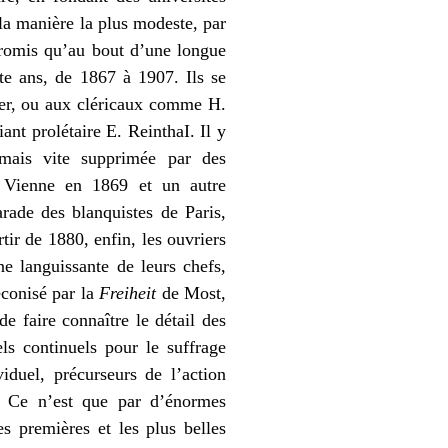
 la manière la plus modeste, par
 promis qu’au bout d’une longue
nte ans, de 1867 à 1907. Ils se
nder, ou aux cléricaux comme H.
ant prolétaire E. ReinthaI. Il y
 mais vite supprimée par des
 à Vienne en 1869 et un autre
rade des blanquistes de Paris,
tir de 1880, enfin, les ouvriers
ne languissante de leurs chefs,
éconisé par la
Freiheit
de Most,
e faire connaître le détail des
els continuels pour le suffrage
viduel, précurseurs de l’action
. Ce n’est que par d’énormes
s premières et les plus belles