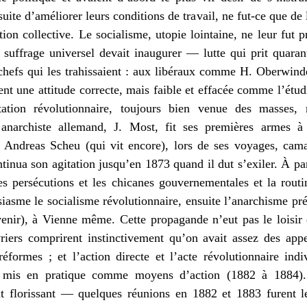
suite d’améliorer leurs conditions de travail, ne fut-ce que de
ction collective. Le socialisme, utopie lointaine, ne leur fut
 suffrage universel devait inaugurer — lutte qui prit quara
es chefs qui les trahissaient : aux libéraux comme H. Oberwi
t une attitude correcte, mais faible et effacée comme l’étudi
ation révolutionnaire, toujours bien venue des masses,
r anarchiste allemand, J. Most, fit ses premières armes
, Andreas Scheu (qui vit encore), lors de ses voyages, cama
tinua son agitation jusqu’en 1873 quand il dut s’exiler. À par
es persécutions et les chicanes gouvernementales et la routi
siasme le socialisme révolutionnaire, ensuite l’anarchisme pr
nir), à Vienne même. Cette propagande n’eut pas le loisir d
vriers comprirent instinctivement qu’on avait assez des app
réformes ; et l’action directe et l’acte révolutionnaire indi
 et mis en pratique comme moyens d’action (1882 à 1884)
 florissant — quelques réunions en 1882 et 1883 furent le