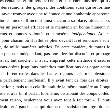
s centaines et milliers de chefs et sous-chefs ouvriers qu’il
t des réunions, des groupes, des coalitions aussi qui se formai
’il savait trouver avec une tolérance et une bonhomie apparen
tudier mieux. Il mettait ainsi chacun à sa place, utilisant se
er un personnel efficace et le maintenir en bonne humeur, ni
alents et bonnes volontés et caractères
indépendants
. Adler 
 pour chacun où il fallut se plier devant lui et renoncer à son
te, de mille manières subtiles. De cette manière, de toutes le
un penseur indépendant, pas une idée fut discutée et propag
 avait fait souche ; il avait empreint cette méthode d’assurer
 sous-ordres jusqu’aux moindres ramifications des organisation
; ils furent exilés dans les hautes régions de la métaphysique
ta parfaitement inoffensif. Il y avait tant de fois des droite
’action ; mais tout cela finissait de la même manière au Congr
nde et à la fin il parlait lui-même, distribuait des coups voilés 
ment raison, seulement vous avez tout à fait tort ». Il pra
droite et à gauche, ce qui donna une satisfaction aigre-douce