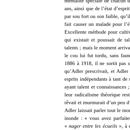
mentalité spéciale de chacun de
ans, ainsi que de l’état d’espri
par sou fort ou son faible, qu
fait causer un malade pour l’é
Excellente méthode pour cultiv
qui existait et poussait de t
talents ; mais le moment arriva
le cou lui fut tordu, sans fau
1886 à 1918, il ne sortit pas 
qu’Adler prescrivait, et Adler
esprits indépendants à tant de
ayant talent et connaissances 
leur radicalisme théorique res
rêvait et murmurait d’un peu d
Adler laissait parler tout le mo
inonde : « vous avez parfaite
«
nager entre les écueils
», à 