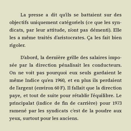
La presse a dit qu’ils se bat­taient sur des
objec­tifs uni­que­ment caté­go­riels (ce que les syn­
di­cats, par leur atti­tude, n’ont pas démen­ti). Elle
les a même trai­tés d’aristocrates. Ça les fait bien
rigoler.
D’abord, la der­nière grille des salaires impo­
sée par la direc­tion péna­li­sait les conduc­teurs.
On ne voit pas pour­quoi eux seuls gar­daient le
même Indice qu’en 1960, et en plus ils per­daient
de l’argent (envi­ron 60 F). Il fal­lait que la direc­tion
paye, et tout de suite pour réta­blir l’équilibre. Le
prin­ci­pa­lat (indice de fin de car­rière) pour 1973
rame­né par les syn­di­cats c’est de la poudre aux
yeux, sur­tout pour les anciens.