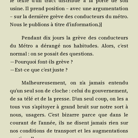
le texte d’un tract dis­tri­bué à la porte de son
usine. Il prend posi­tion – avec une argu­men­ta­tion
– sur la der­nière grève des conduc­teurs du métro.
Nous le publions à titre d’information.)]
Pen­dant dix jours la grève des conduc­teurs
du Métro a déran­gé nos habi­tudes. Alors, c’est
nor­mal : on se posait des questions.
— Pour­quoi font-ils grève ?
— Est-ce que c’est juste ?
Mal­heu­reu­se­ment, on n’a jamais enten­du
qu’un seul son de cloche : celui du gou­ver­ne­ment,
de sa télé et de la presse. D’un seul coup, on les a
tous vus s’apitoyer à grand bruit sur notre sort à
nous, usa­gers. C’est bizarre parce que dans le
cou­rant de l’année, ils ne disent jamais rien sur
nos condi­tions de trans­port et les aug­men­ta­tions