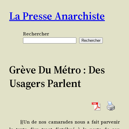
Aller
La Presse Anarchiste
au
contenu
Rechercher
Rechercher
Grève Du Métro : Des
Usagers Parlent
[(Un de nos cama­rades nous a fait par­ve­nir