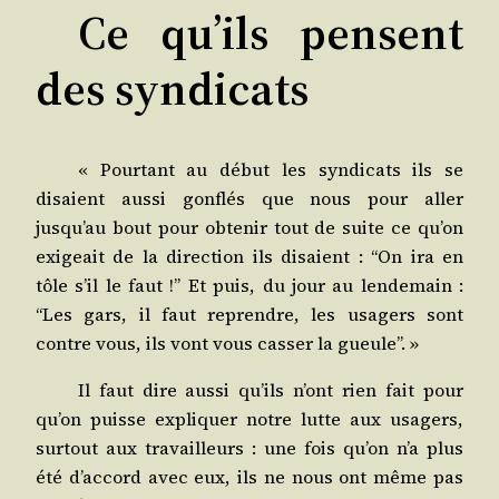
Ce qu’ils pensent
des syndicats
« Pour­tant au début les syn­di­cats ils se
disaient aus­si gon­flés que nous pour aller
jusqu’au bout pour obte­nir tout de suite ce qu’on
exi­geait de la direc­tion ils disaient : “On ira en
tôle s’il le faut !” Et puis, du jour au len­de­main :
“Les gars, il faut reprendre, les usa­gers sont
contre vous, ils vont vous cas­ser la gueule”. »
Il faut dire aus­si qu’ils n’ont rien fait pour
qu’on puisse expli­quer notre lutte aux usa­gers,
sur­tout aux tra­vailleurs : une fois qu’on n’a plus
été d’accord avec eux, ils ne nous ont même pas