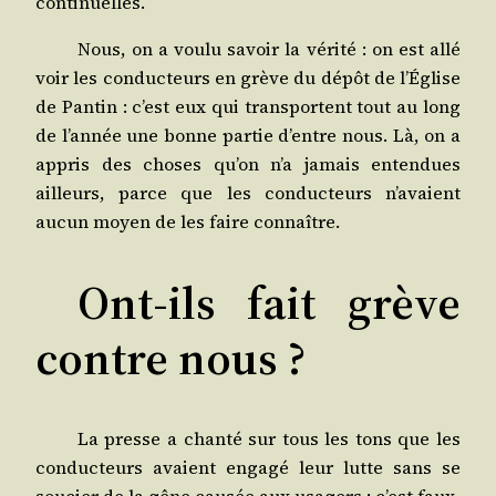
continuelles.
Nous, on a vou­lu savoir la véri­té : on est allé
voir les conduc­teurs en grève du dépôt de l’Église
de Pan­tin : c’est eux qui trans­portent tout au long
de l’année une bonne par­tie d’entre nous. Là, on a
appris des choses qu’on n’a jamais enten­dues
ailleurs, parce que les conduc­teurs n’avaient
aucun moyen de les faire connaître.
Ont-ils fait grève
contre nous ?
La presse a chan­té sur tous les tons que les
conduc­teurs avaient enga­gé leur lutte sans se
sou­cier de la gêne cau­sée aux usa­gers : c’est faux.