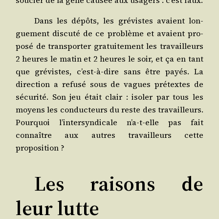
Dans les dépôts, les gré­vistes avaient lon­
gue­ment dis­cu­té de ce pro­blème et avaient pro­
po­sé de trans­por­ter gra­tui­te­ment les tra­vailleurs
2 heures le matin et 2 heures le soir, et ça en tant
que gré­vistes, c’est-à-dire sans être payés. La
direc­tion a refu­sé sous de vagues pré­textes de
sécu­ri­té. Son jeu était clair : iso­ler par tous les
moyens les conduc­teurs du reste des tra­vailleurs.
Pour­quoi l’intersyndicale n’a‑t-elle pas fait
connaître aux autres tra­vailleurs cette
proposition ?
Les raisons de
leur lutte