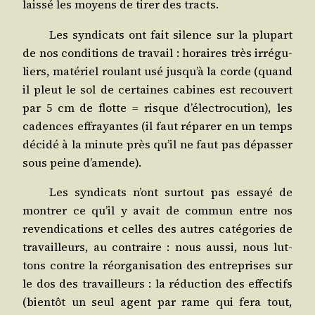
lais­sé les moyens de tirer des tracts.
Les syn­di­cats ont fait silence sur la plu­part
de nos condi­tions de tra­vail : horaires très irré­gu­
liers, maté­riel rou­lant usé jusqu’à la corde (quand
il pleut le sol de cer­taines cabines est recou­vert
par 5 cm de flotte = risque d’électrocution), les
cadences effrayantes (il faut répa­rer en un temps
déci­dé à la minute près qu’il ne faut pas dépas­ser
sous peine d’amende).
Les syn­di­cats n’ont sur­tout pas essayé de
mon­trer ce qu’il y avait de com­mun entre nos
reven­di­ca­tions et celles des autres caté­go­ries de
tra­vailleurs, au contraire : nous aus­si, nous lut­
tons contre la réor­ga­ni­sa­tion des entre­prises sur
le dos des tra­vailleurs : la réduc­tion des effec­tifs
(bien­tôt un seul agent par rame qui fera tout,