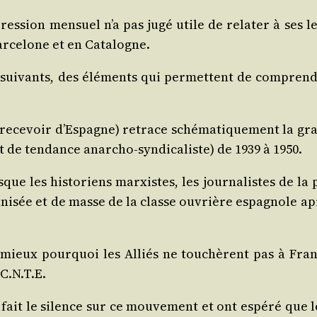
ssion men­suel n’a pas jugé utile de rela­ter à ses lec
ar­ce­lone et en Catalogne.
 sui­vants, des élé­ments qui per­mettent de com­prend
ece­voir d’Espagne) retrace sché­ma­ti­que­ment la gr
t de ten­dance anar­cho-syn­di­ca­liste) de 1939 à 1950.
sque les his­to­riens mar­xistes, les jour­na­listes de l
i­sée et de masse de la classe ouvrière espa­gnole après
mieux pour­quoi les Alliés ne tou­chèrent pas à Fran­c
 C.N.T.E.
fait le silence sur ce mou­ve­ment et ont espé­ré que le