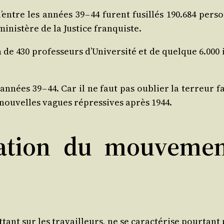
qu’entre les années 39 – 44 furent fusillés 190.684 per­
inis­tère de la Jus­tice franquiste.
 de 430 pro­fes­seurs d’Université et de quelque 6.000 in
nées 39 – 44. Car il ne faut pas oublier la ter­reur fas
 nou­velles vagues répres­sives après 1944.
sation du mouvemen
tant sur les tra­vailleurs, ne se carac­té­rise pour­tan