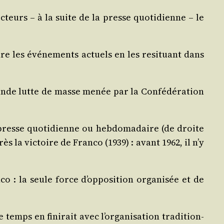
­teurs – à la suite de la presse quo­ti­dienne – le
re les évé­ne­ments actuels en les resi­tuant dans
ande lutte de masse menée par la Confé­dé­ra­tion
a presse quo­ti­dienne ou heb­do­ma­daire (de droite
 la vic­toire de Fran­co (1939) : avant 1962, il n’y
o : la seule force d’opposition orga­ni­sée et de
 temps en fini­rait avec l’organisation tra­di­tion­