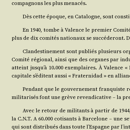
com­pa­gnons les plus menacés.
Dès cette époque, en Cata­logne, sont consti­t
En 1940, tombe à Valence le pre­mier Comi­té
plus de dix comi­tés natio­naux se suc­cé­de­ront. D
Clan­des­ti­ne­ment sont publiés plu­sieurs or
Comi­té régio­nal, ain­si que des organes par indus
atteint jusqu’à 10.000 exem­plaires. À Valence « 
capi­tale s’éditent aus­si « Fra­ter­ni­dad » en allia
Pen­dant que le gou­ver­ne­ment fran­quiste re
mili­ta­ri­sés font une grève reven­di­ca­tive – la 
Avec le retour de mili­tants à par­tir de 194
la C.N.T. A 60.000 coti­sants à Bar­ce­lone – une se
qui sont dis­tri­bués dans toute l’Espagne par l’int