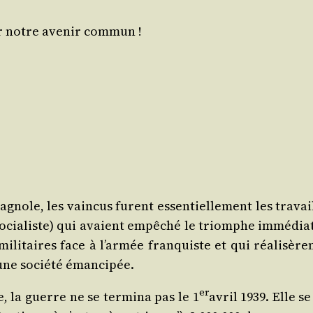
r notre ave­nir commun !
­gnole, les vain­cus furent essen­tiel­le­ment les tra­vai
ce socia­liste) qui avaient empê­ché le triomphe immé­di
ili­taires face à l’armée fran­quiste et qui réa­li­s
’une socié­té émancipée.
er
, la guerre ne se ter­mi­na pas le 1
avril 1939. Elle s