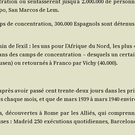
­tion où s’entassèrent jusqu’à 2.000.000 de per­sonn
m­po, San Mar­cos de Lem.
ps de concen­tra­tion, 300.000 Espa­gnols sont déte­nus 
­min de l’exil : les uns pour l’Afrique du Nord, les pl
dans des camps de concen­tra­tion – des­quels un cer­t
sen) ou retour­nés à Fran­co par Vichy (40.000).
ps, après avoir pas­sé cent trente-deux jours dans les p
es chaque mois, et que de mars 1939 à mars 1940 envi­
, décou­vertes à Rome par les Alliés, qui com­prennen
ses : Madrid 250 exé­cu­tions quo­ti­diennes, Bar­ce­lo