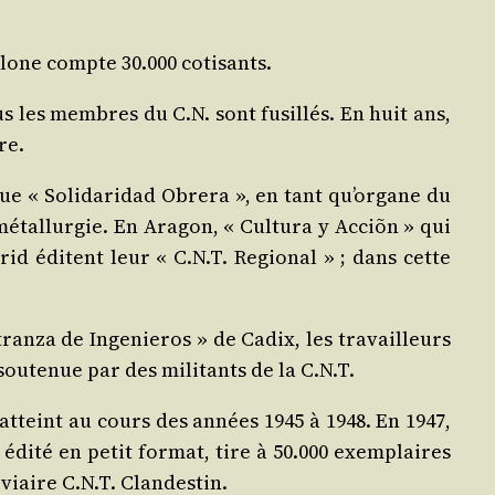
ce­lone compte 30.000 cotisants.
s les membres du C.N. sont fusillés. En huit ans,
re.
ue « Soli­da­ri­dad Obre­ra », en tant qu’organe du
métal­lur­gie. En Ara­gon, « Cultu­ra y Acciõn » qui
rid éditent leur « C.N.T. Regio­nal » ; dans cette
ran­za de Inge­nie­ros » de Cadix, les tra­vailleurs
sou­te­nue par des mili­tants de la C.N.T.
a atteint au cours des années 1945 à 1948. En 1947,
, édi­té en petit for­mat, tire à 50.000 exem­plaires
o­viaire C.N.T. Clandestin.