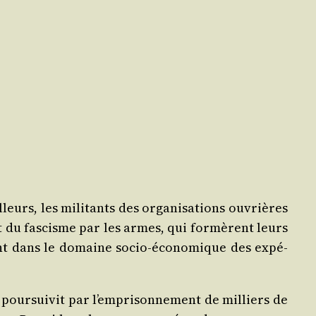
lleurs, les mili­tants des orga­ni­sa­tions ouvrières
at du fas­cisme par les armes, qui for­mèrent leurs
èrent dans le domaine socio-éco­no­mique des expé­
e pour­sui­vit par l’emprisonnement de mil­liers de