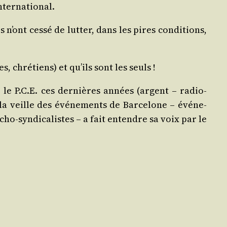
nternational.
 n’ont ces­sé de lut­ter, dans les pires condi­tions,
, chré­tiens) et qu’ils sont les seuls !
le P.C.E. ces der­nières années (argent – radio-
la veille des évé­ne­ments de Bar­ce­lone – évé­ne­
ho-syn­di­ca­listes – a fait entendre sa voix par le