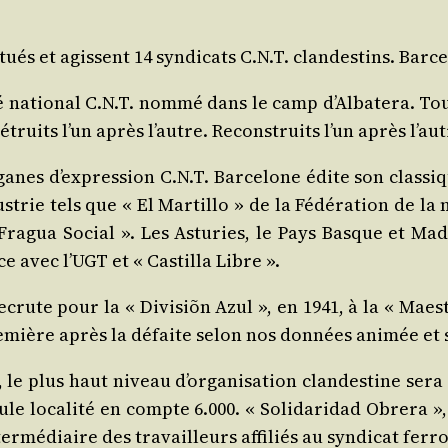
ués et agissent 14 syn­di­cats C.N.T. clan­des­tins. Bar­
 natio­nal C.N.T. nom­mé dans le camp d’Albatera. Tou
étruits l’un après l’autre. Recons­truits l’un après l’aut
ganes d’expression C.N.T. Bar­ce­lone édite son clas­siq
­trie tels que « El Mar­tillo » de la Fédé­ra­tion de la 
Fra­gua Social ». Les Astu­ries, le Pays Basque et Mad
nce avec l’UGT et « Cas­tilla Libre ».
crute pour la « Divi­siõn Azul », en 1941, à la « Maes­t
pre­mière après la défaite selon nos don­nées ani­mée et 
4, le plus haut niveau d’organisation clan­des­tine ser
ule loca­li­té en compte 6.000. « Soli­da­ri­dad Obre­ra »
ermédiaire des tra­vailleurs affi­liés au syn­di­cat fer­r