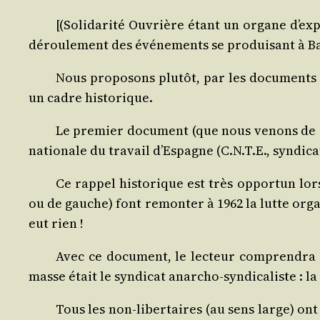
[(
Soli­da­ri­té Ouvrière
étant un organe d’expre
dérou­le­ment des évé­ne­ments se pro­dui­sant à B
Nous pro­po­sons plu­tôt, par les docu­ments
un cadre historique.
Le pre­mier docu­ment (que nous venons de r
natio­nale du tra­vail d’Espagne (C.N.T.E., syn­di­ca
Ce rap­pel his­to­rique est très oppor­tun lor
ou de gauche) font remon­ter à 1962 la lutte orga­n
eut rien !
Avec ce docu­ment, le lec­teur com­pren­dra 
masse était le syn­di­cat anar­cho-syn­di­ca­liste : la
Tous les non-liber­taires (au sens large) ont 