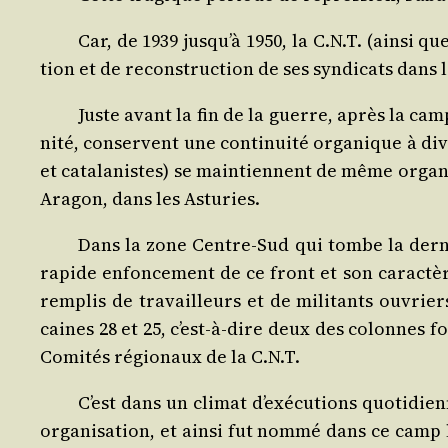
Car, de 1939 jusqu’à 1950, la C.N.T. (ain­si q
tion et de recons­truc­tion de ses syn­di­cats dans 
Juste avant la fin de la guerre, après la cam­p
ni­té, conservent une conti­nui­té orga­nique à dive
et cata­la­nistes) se main­tiennent de même orga­ni
Ara­gon, dans les Asturies.
Dans la zone Centre-Sud qui tombe la der­niè
rapide enfon­ce­ment de ce front et son carac­tè
rem­plis de tra­vailleurs et de mili­tants ouvrier
caines 28 et 25, c’est-à-dire deux des colonnes for
Comi­tés régio­naux de la C.N.T.
C’est dans un cli­mat d’exécutions quo­ti­die
orga­ni­sa­tion, et ain­si fut nom­mé dans ce camp