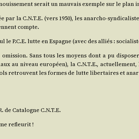
panouissement serait un mau­vais exemple sur le plan i
par la C.N.T.E. (vers 1950), les anar­cho-syn­di­ca­listes
 tiennent compte.
le P.C.E. lutte en Espagne (avec des alliés : socia­listes
mis­sion. Sans tous les moyens dont a pu dis­po­ser 
aux au niveau euro­péen), la C.N.T.E., actuel­le­ment, 
ls retrouvent les formes de lutte liber­taires et anar­c
.R. de Cata­logne C.N.T.E.
me refleurit !