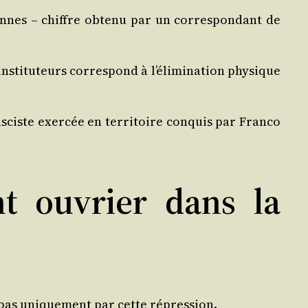
sonnes – chiffre obte­nu par un cor­res­pon­dant de
s­ti­tu­teurs cor­res­pond à l’élimination phy­sique
­ciste exer­cée en ter­ri­toire conquis par Fran­co
t ouvrier dans la
t pas uni­que­ment par cette répression.