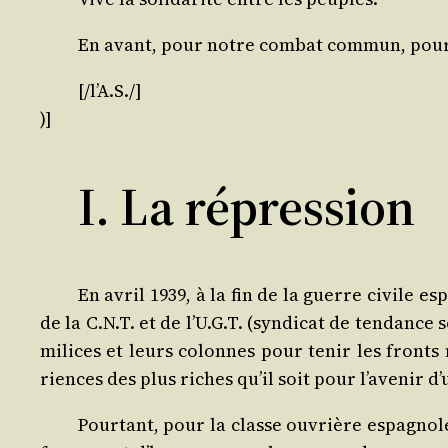
En avant, pour notre com­bat com­mun, pou
[/l’A.S./]
)]
I. La répression
En avril 1939, à la fin de la guerre civile espa
de la C.N.T. et de l’U.G.T. (syn­di­cat de ten­dan
milices et leurs colonnes pour tenir les fronts m
riences des plus riches qu’il soit pour l’avenir d
Pour­tant, pour la classe ouvrière espa­gnole