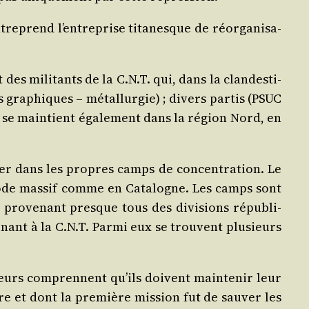
tre­prend l’entreprise tita­nesque de réor­ga­ni­sa­
es mili­tants de la C.N.T. qui, dans la clan­des­ti­
s gra­phiques – métal­lur­gie) ; divers par­tis (PSUC
ue se main­tient éga­le­ment dans la région Nord, en
cher dans les propres camps de concen­tra­tion. Le
exode mas­sif comme en Cata­logne. Les camps sont
s pro­ve­nant presque tous des divi­sions répu­bli­
e­nant à la C.N.T. Par­mi eux se trouvent plu­sieurs
leurs com­prennent qu’ils doivent main­te­nir leur
re et dont la pre­mière mis­sion fut de sau­ver les