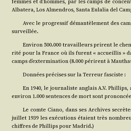
femmes et d’hommes, par les camps de concen­tra
Alba­te­ra, Los Almen­dros, San­ta Eula­lia del Ca
Avec le pro­gres­sif déman­tè­le­ment des cam
surveillée.
Envi­ron 500.000 tra­vailleurs prirent le che
ri­té pour la France où ils furent « accueillis » 
camps d’extermination (8.000 périrent à Mau­thau­
Don­nées pré­cises sur la Ter­reur fasciste :
En 1940, le jour­na­liste anglais A.V. Phil­li
envi­ron 1.000 sen­tences de mort sont pro­non­cé
Le comte Cia­no, dans ses Archives secrètes
juillet 1939 les exé­cu­tions étaient très nom­breu
chiffres de Phil­lips pour Madrid.)