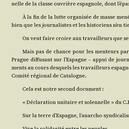
nelle de la classe ouvrière espa­gnole, dont l’é
À la fin de la lutte orga­ni­sée de masse menée 
bien que les jour­na­listes et les his­to­riens n’en
On veut faire croire aux tra­vailleurs que seul 
Mais pas de chance pour les men­teurs par o
Prague dif­fu­sant sur l’Espagne – appui de jour­n
ments au cours des­quels les tra­vailleurs espa­gno
Comi­té régio­nal de Catalogne.
Cela est notre second document :
« Décla­ra­tion uni­taire et solen­nelle » du C
Sur la terre d’Espagne, l’anarcho-syndicalis
Vive la soli­da­ri­té entre les peuples.