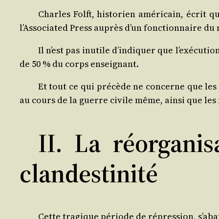
Charles Folft, his­to­rien amé­ri­cain, écrit 
l’Associated Press auprès d’un fonc­tion­naire du m
Il n’est pas inutile d’indiquer que l’exécution
de 50 % du corps enseignant.
Et tout ce qui pré­cède ne concerne que les an
au cours de la guerre civile même, ain­si que les
II. La réorgani
clandestinité
Cette tra­gique période de répres­sion, s’abat