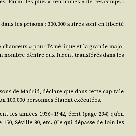
es. Par­mi les plus « renom­més » de ces camps :
dans les pri­sons ; 300.000 autres sont en liber­té
us « chan­ceux » pour l’Amérique et la grande majo­
ain nombre d’entre eux furent trans­fé­rés dans les
ri­sons de Madrid, déclare que dans cette capi­tale
ron 100.000 per­sonnes étaient exécutées.
t les années 1936 – 1942, écrit (page 294) qu’en
ne 150, Séville 80, etc. (Ce qui dépasse de loin les