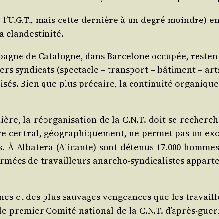
ue l’U.G.T., mais cette der­nière à un degré moindre) en
la clandestinité.
agne de Cata­logne, dans Bar­ce­lone occu­pée, res­tent d
rs syn­di­cats (spec­tacle – trans­port – bâti­ment – art
­sés. Bien que plus pré­caire, la conti­nui­té orga­niq
re, la réor­ga­ni­sa­tion de la C.N.T. doit se recher­
re cen­tral, géo­gra­phi­que­ment, ne per­met pas un 
s. À Alba­te­ra (Ali­cante) sont déte­nus 17.000 homme
­mées de tra­vailleurs anar­cho-syn­di­ca­listes appar­t
nnes et des plus sau­vages ven­geances que les tra­vail
 le pre­mier Comi­té natio­nal de la C.N.T. d’après-guer