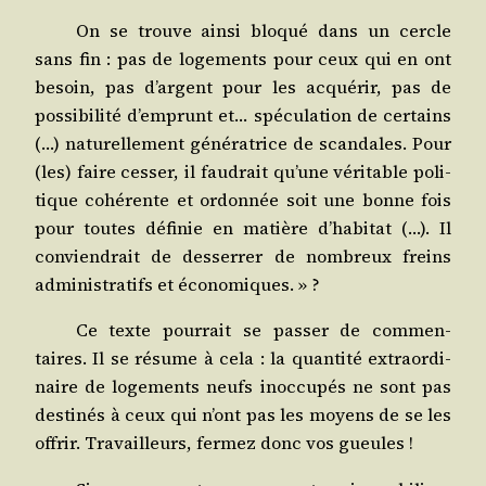
On se trouve ain­si blo­qué dans un cercle
sans fin : pas de loge­ments pour ceux qui en ont
besoin, pas d’argent pour les acqué­rir, pas de
pos­si­bi­li­té d’emprunt et… spé­cu­la­tion de cer­tains
(…) natu­rel­le­ment géné­ra­trice de scan­dales. Pour
(les) faire ces­ser, il fau­drait qu’une véri­table poli­
tique cohé­rente et ordon­née soit une bonne fois
pour toutes défi­nie en matière d’habitat (…). Il
convien­drait de des­ser­rer de nom­breux freins
admi­nis­tra­tifs et économiques. » ?
Ce texte pour­rait se pas­ser de com­men­
taires. Il se résume à cela : la quan­ti­té extra­or­di­
naire de loge­ments neufs inoc­cu­pés ne sont pas
des­ti­nés à ceux qui n’ont pas les moyens de se les
offrir. Tra­vailleurs, fer­mez donc vos gueules !