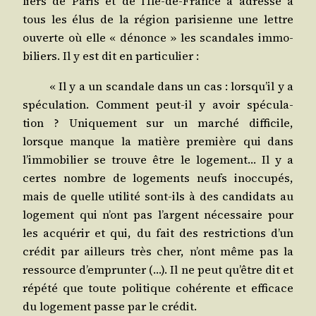
liers de Paris et de l’Île-de-France a adres­sé à
tous les élus de la région pari­sienne une lettre
ouverte où elle « dénonce » les scan­dales immo­
bi­liers. Il y est dit en particulier :
« Il y a un scan­dale dans un cas : lorsqu’il y a
spé­cu­la­tion. Com­ment peut-il y avoir spé­cu­la­
tion ? Uni­que­ment sur un mar­ché dif­fi­cile,
lorsque manque la matière pre­mière qui dans
l’immobilier se trouve être le loge­ment… Il y a
certes nombre de loge­ments neufs inoc­cu­pés,
mais de quelle uti­li­té sont-ils à des can­di­dats au
loge­ment qui n’ont pas l’argent néces­saire pour
les acqué­rir et qui, du fait des res­tric­tions d’un
cré­dit par ailleurs très cher, n’ont même pas la
res­source d’emprunter (…). Il ne peut qu’être dit et
répé­té que toute poli­tique cohé­rente et effi­cace
du loge­ment passe par le crédit.