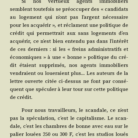
Si nos ver­tueux agents immo­bi­liers
semblent tou­te­fois se pré­oc­cu­per des « can­di­dats
au loge­ment qui n’ont pas l’argent néces­saire
pour les acqué­rir », et réclament une poli­tique de
cré­dit qui per­met­trait aux sans loge­ments d’en
acqué­rir, ce n’est bien enten­du pas dans l’intérêt
de ces der­niers : si les « freins admi­nis­tra­tifs et
éco­no­miques » à une « bonne » poli­tique du cré­
dit étaient sup­pri­més, nos agents immo­bi­liers
ven­draient ou loue­raient plus… Les auteurs de la
lettre ouverte citée ci-des­sus ne font par consé­
quent que spé­cu­ler à leur tour sur cette poli­tique
de crédit.
Pour nous tra­vailleurs, le scan­dale, ce n’est
pas la spé­cu­la­tion, c’est le capi­ta­lisme. Le scan­
dale, c’est les chambres de bonne avec eau sur le
palier louées 250 ou 300 F, c’est les stu­dios loués