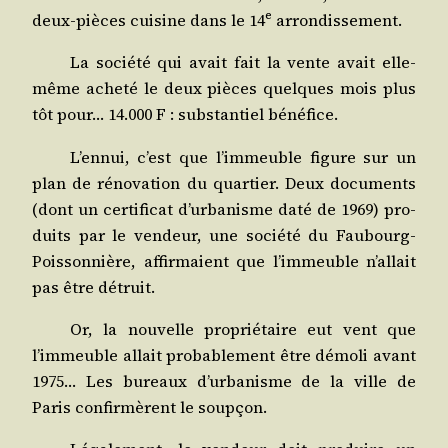
e
deux-pièces cui­sine dans le 14
arrondissement.
La socié­té qui avait fait la vente avait elle-
même ache­té le deux pièces quelques mois plus
tôt pour… 14.000 F : sub­stan­tiel bénéfice.
L’ennui, c’est que l’immeuble figure sur un
plan de réno­va­tion du quar­tier. Deux docu­ments
(dont un cer­ti­fi­cat d’urbanisme daté de 1969) pro­
duits par le ven­deur, une socié­té du Fau­bourg-
Pois­son­nière, affir­maient que l’immeuble n’allait
pas être détruit.
Or, la nou­velle pro­prié­taire eut vent que
l’immeuble allait pro­ba­ble­ment être démo­li avant
1975… Les bureaux d’urbanisme de la ville de
Paris confir­mèrent le soupçon.