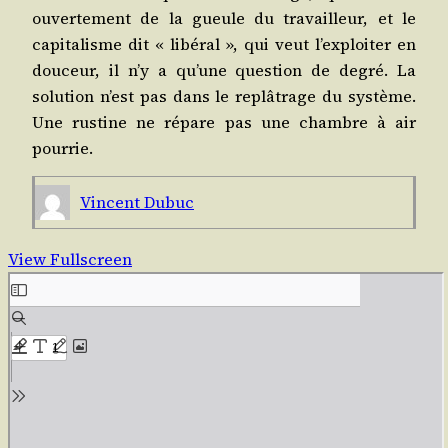
ouver­te­ment de la gueule du tra­vailleur, et le
capi­ta­lisme dit « libé­ral », qui veut l’exploiter en
dou­ceur, il n’y a qu’une ques­tion de degré. La
solu­tion n’est pas dans le replâ­trage du sys­tème.
Une rus­tine ne répare pas une chambre à air
pourrie.
Vincent Dubuc
View Fullscreen