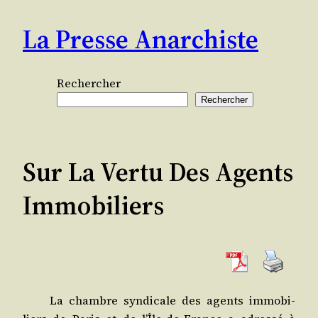
Aller
La Presse Anarchiste
au
contenu
Rechercher
Rechercher
Sur La Vertu Des Agents
Immobiliers
La chambre syn­di­cale des agents immo­bi­