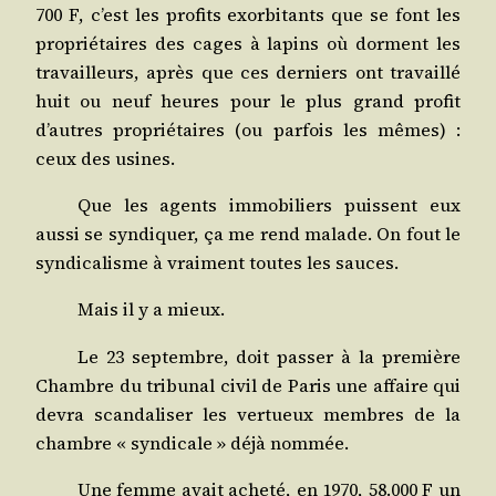
700 F, c’est les pro­fits exor­bi­tants que se font les
pro­prié­taires des cages à lapins où dorment les
tra­vailleurs, après que ces der­niers ont tra­vaillé
huit ou neuf heures pour le plus grand pro­fit
d’autres pro­prié­taires (ou par­fois les mêmes) :
ceux des usines.
Que les agents immo­bi­liers puissent eux
aus­si se syn­di­quer, ça me rend malade. On fout le
syn­di­ca­lisme à vrai­ment toutes les sauces.
Mais il y a mieux.
Le 23 sep­tembre, doit pas­ser à la pre­mière
Chambre du tri­bu­nal civil de Paris une affaire qui
devra scan­da­li­ser les ver­tueux membres de la
chambre « syn­di­cale » déjà nommée.
Une femme avait ache­té, en 1970, 58.000 F un