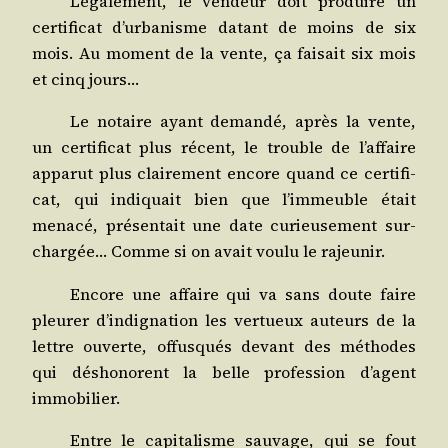
Léga­le­ment, le ven­deur doit pro­duire un
cer­ti­fi­cat d’urbanisme datant de moins de six
mois. Au moment de la vente, ça fai­sait six mois
et cinq jours…
Le notaire ayant deman­dé, après la vente,
un cer­ti­fi­cat plus récent, le trouble de l’affaire
appa­rut plus clai­re­ment encore quand ce cer­ti­fi­
cat, qui indi­quait bien que l’immeuble était
mena­cé, pré­sen­tait une date curieu­se­ment sur­
char­gée… Comme si on avait vou­lu le rajeunir.
Encore une affaire qui va sans doute faire
pleu­rer d’indignation les ver­tueux auteurs de la
lettre ouverte, offus­qués devant des méthodes
qui désho­norent la belle pro­fes­sion d’agent
immobilier.
Entre le capi­ta­lisme sau­vage, qui se fout