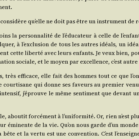
ment.
e consi­dère qu’elle ne doit pas être un ins­tru­ment de 
ns la per­son­na­li­té de l’éducateur à celle de l’enfant.
­quer, à l’exclusion de tous les autres idéals, un idéal 
nt cette liber­té avec leurs enfants. Je veux bien, po
­tion sociale, et le moyen par excel­lence, c’est autre
s, très effi­cace, elle fait des hommes tout ce que l’on 
une cour­ti­sane qui donne ses faveurs au pre­mier ve
inten­sif, j’éprouve le même sen­ti­ment que devant u
, abou­tit for­cé­ment à l’uniformité. Or, rien n’est plus
eur émi­nente de la vie. Qu’on nous garde d’un monde 
la bête et la ver­tu est une conven­tion. C’est l’enseig