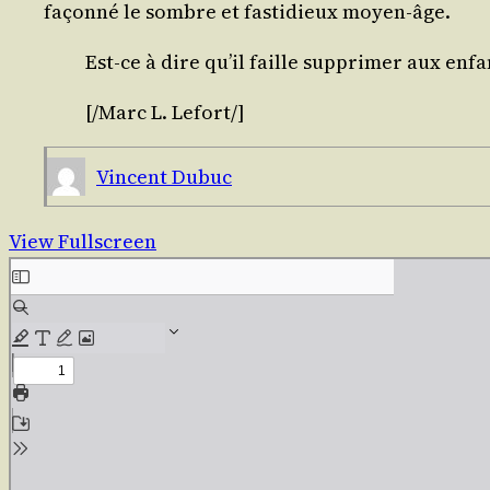
façon­né le sombre et fas­ti­dieux moyen-âge.
Est-ce à dire qu’il faille sup­pri­mer aux enfa
[/​Marc L.
Lefort
/​]
Vincent Dubuc
View Fullscreen