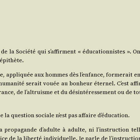
de la Socié­té qui s’affirment « édu­ca­tion­nistes ». On
 épithète.
e, appli­quée aux hommes dès l’enfance, for­me­rait en eu
 l’humanité serait vouée au bon­heur éter­nel. C’est aff
rance, de l’altruisme et du dés­in­té­res­se­ment ou de t
ue la ques­tion sociale n’est pas affaire d’éducation.
la pro­pa­gande d’adulte à adulte, ni l’instruction tel
e de la liber­té indi­vi­duelle. Je parle de l’instructio