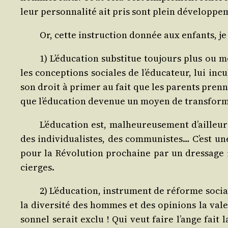
leur per­son­na­li­té ait pris sont plein développe
Or, cette ins­truc­tion don­née aux enfants, j
1) L’éducation sub­sti­tue tou­jours plus ou moi
les concep­tions sociales de l’éducateur, lui incul
son droit à pri­mer au fait que les parents prenne
que l’éducation deve­nue un moyen de trans­for­ma
L’éducation est, mal­heu­reu­se­ment d’ailleur
des indi­vi­dua­listes, des com­mu­nistes… C’est 
pour la Révo­lu­tion pro­chaine par un dres­sage 
cierges.
2) L’éducation, ins­tru­ment de réforme sociale
la diver­si­té des hommes et des opi­nions la val
son­nel serait exclu ! Qui veut faire l’ange fait 