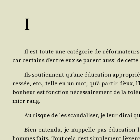
I
Il est toute une caté­go­rie de réfor­ma­teurs 
car cer­tains d’entre eux se parent aus­si de cette
Ils sou­tiennent qu’une édu­ca­tion appro­prié
res­sée, etc., telle en un mot, qu’à par­tir d’eux,
bon­heur est fonc­tion néces­sai­re­ment de la tolé­
mier rang.
Au risque de les scan­da­li­ser, je leur dirai q
Bien enten­du, je n’appelle pas édu­ca­tion 
hommes faits. Tout cela c’est sim­ple­ment l’exercic