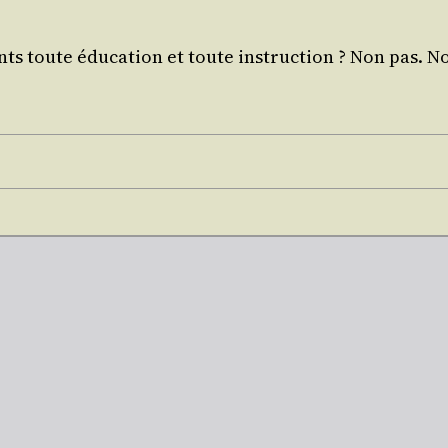
nts toute édu­ca­tion et toute ins­truc­tion ? Non pas. N