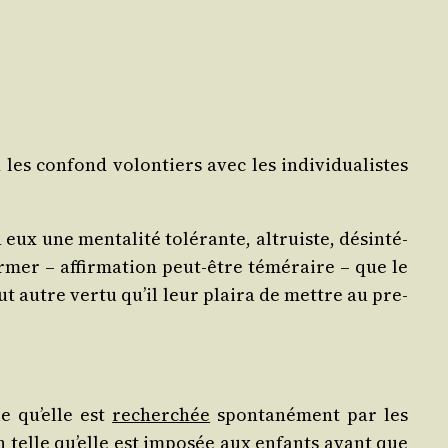
 les confond volon­tiers avec les indi­vi­dua­listes
x une men­ta­li­té tolé­rante, altruiste, dés­in­té­
ir­mer – affir­ma­tion peut-être témé­raire – que le
out autre ver­tu qu’il leur plai­ra de mettre au pre­
le qu’elle est
recher­chée
spon­ta­né­ment par les
n telle qu’elle est
impo­sée
aux enfants avant que