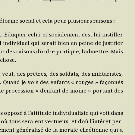
réforme social et cela pour plu­sieurs raisons :
 Édu­quer celui-ci socia­le­ment c’est lui ins­til­ler
indi­vi­duel qui serait bien en peine de jus­ti­fier
ur des rai­sons d’ordre pra­tique, l’admettre. Mais
 chose.
veut, des prêtres, des sol­dats, des mili­ta­ristes,
nu. Quand je vois des enfants « rouges » façon­nés
ne pro­ces­sion « d’enfant de moine » por­tant des
 oppo­sé à l’attitude indi­vi­dua­liste qui voit dans
où tous seraient ver­tueux, et d’où l’intérêt per­
nement géné­ra­li­sé de la morale chré­tienne qui a