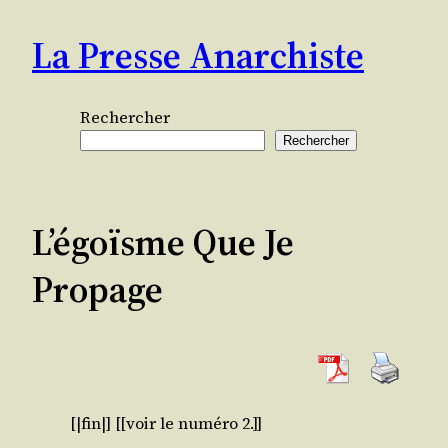
Aller
La Presse Anarchiste
au
contenu
Rechercher
Rechercher
L’égoïsme Que Je
Propage
[|fin|] [[voir le numé­ro 2.]]