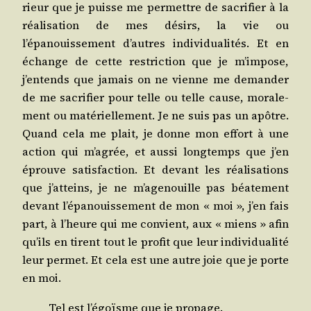
rieur que je puisse me per­mettre de sacri­fier à la
réa­li­sa­tion de mes dési­rs, la vie ou
l’épanouissement d’autres indi­vi­dua­li­tés. Et en
échange de cette res­tric­tion que je m’impose,
j’entends que jamais on ne vienne me deman­der
de me sacri­fier pour telle ou telle cause, mora­le­
ment ou maté­riel­le­ment. Je ne suis pas un apôtre.
Quand cela me plait, je donne mon effort à une
action qui m’agrée, et aus­si long­temps que j’en
éprouve satis­fac­tion. Et devant les réa­li­sa­tions
que j’atteins, je ne m’agenouille pas béa­te­ment
devant l’épanouissement de mon « moi », j’en fais
part, à l’heure qui me convient, aux « miens » afin
qu’ils en tirent tout le pro­fit que leur indi­vi­dua­li­té
leur per­met. Et cela est une autre joie que je porte
en moi.
Tel est l’égoïsme que je propage.