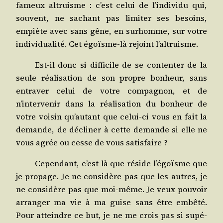
fameux altruisme : c’est celui de l’individu qui,
sou­vent, ne sachant pas limi­ter ses besoins,
empiète avec sans gêne, en sur­homme, sur votre
indi­vi­dua­li­té. Cet égoïsme-là rejoint l’altruisme.
Est-il donc si dif­fi­cile de se conten­ter de la
seule réa­li­sa­tion de son propre bon­heur, sans
entra­ver celui de votre com­pa­gnon, et de
n’intervenir dans la réa­li­sa­tion du bon­heur de
votre voi­sin qu’autant que celui-ci vous en fait la
demande, de décli­ner à cette demande si elle ne
vous agrée ou cesse de vous satisfaire ?
Cepen­dant, c’est là que réside l’égoïsme que
je pro­page. Je ne consi­dère pas que les autres, je
ne consi­dère pas que moi-même. Je veux pou­voir
arran­ger ma vie à ma guise sans être embê­té.
Pour atteindre ce but, je ne me crois pas si supé­