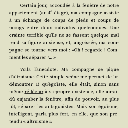
Cer­tain jour, accou­dée à la fenêtre de notre
e
appar­te­ment (au 4
étage), ma com­pagne assiste
à un échange de coups de pieds et coups de
poings entre deux indi­vi­dus quel­conques. Une
crainte ter­rible qu’ils ne se fassent quelque mal
rend sa figure anxieuse, et, angois­sée, ma com­
pagne se tourne vers moi : »Oh ! regarde ! Com­
ment les séparer ?… »
Voi­la l’anecdote. Ma com­pagne se pique
d’altruisme. Cette simple scène me per­met de lui
démon­trer 1) qu’égoïste, elle était, sinon sans
même
réflé­chir
à sa propre exis­tence, elle aurait
dû enjam­ber la fenêtre, afin de pou­voir, au plus
tôt, sépa­rer les anta­go­nistes. Mais son égoïsme,
intel­li­gent, par­la plus fort, en elle, que son pré­
ten­du « altruisme ».