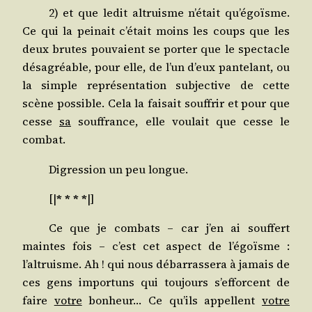
2) et que ledit altruisme n’était qu’égoïsme.
Ce qui la pei­nait c’était moins les coups que les
deux brutes pou­vaient se por­ter que le spec­tacle
désa­gréable, pour elle, de l’un d’eux pan­te­lant, ou
la simple repré­sen­ta­tion sub­jec­tive de cette
scène pos­sible. Cela la fai­sait souf­frir et pour que
cesse
sa
souf­france, elle vou­lait que cesse le
combat.
Digres­sion un peu longue.
[|
* * * *
|]
Ce que je com­bats – car j’en ai souf­fert
maintes fois – c’est cet aspect de l’égoïsme :
l’altruisme. Ah ! qui nous débar­ras­se­ra à jamais de
ces gens impor­tuns qui tou­jours s’efforcent de
faire
votre
bon­heur… Ce qu’ils appellent
votre