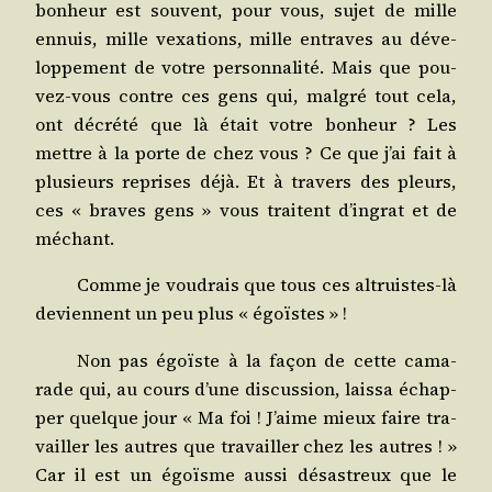
bon­heur est sou­vent, pour vous, sujet de mille
ennuis, mille vexa­tions, mille entraves au déve­
lop­pe­ment de votre per­son­na­li­té. Mais que pou­
vez-vous contre ces gens qui, mal­gré tout cela,
ont décré­té que là était votre bon­heur ? Les
mettre à la porte de chez vous ? Ce que j’ai fait à
plu­sieurs reprises déjà. Et à tra­vers des pleurs,
ces « braves gens » vous traitent d’ingrat et de
méchant.
Comme je vou­drais que tous ces altruistes-là
deviennent un peu plus « égoïstes » !
Non pas égoïste à la façon de cette cama­
rade qui, au cours d’une dis­cus­sion, lais­sa échap­
per quelque jour « Ma foi ! J’aime mieux faire tra­
vailler les autres que tra­vailler chez les autres ! »
Car il est un égoïsme aus­si désas­treux que le