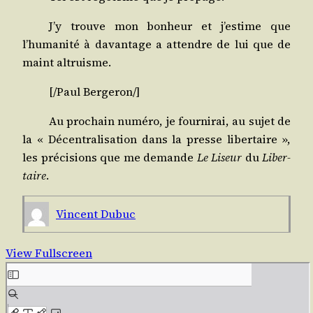
J’y trouve mon bon­heur et j’estime que
l’humanité à davan­tage a attendre de lui que de
maint altruisme.
[/​Paul
Ber­ge­ron
/​]
Au pro­chain numé­ro, je four­ni­rai, au sujet de
la « Décen­tra­li­sa­tion dans la presse liber­taire »,
les pré­ci­sions que me demande
Le Liseur
du
Liber­
taire
.
Vincent Dubuc
View Fullscreen