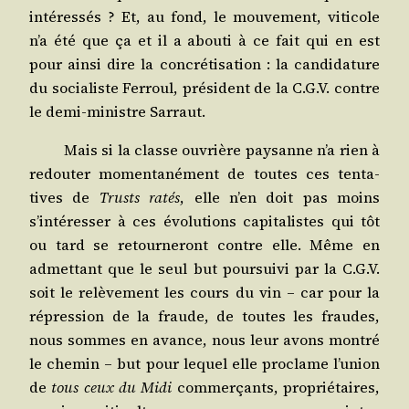
inté­res­sés ? Et, au fond, le mou­ve­ment, viti­cole
n’a été que ça et il a abou­ti à ce fait qui en est
pour ain­si dire la concré­ti­sa­tion : la can­di­da­ture
du socia­liste Fer­roul, pré­sident de la C.G.V. contre
le demi-ministre Sarraut.
Mais si la classe ouvrière pay­sanne n’a rien à
redou­ter momen­ta­né­ment de toutes ces ten­ta­
tives de
Trusts ratés
, elle n’en doit pas moins
s’intéresser à ces évo­lu­tions capi­ta­listes qui tôt
ou tard se retour­ne­ront contre elle. Même en
admet­tant que le seul but pour­sui­vi par la C.G.V.
soit le relè­ve­ment les cours du vin – car pour la
répres­sion de la fraude, de toutes les fraudes,
nous sommes en avance, nous leur avons mon­tré
le che­min – but pour lequel elle pro­clame l’union
de
tous ceux du Midi
com­mer­çants, pro­prié­taires,