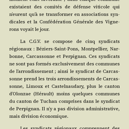
exis­taient des comi­tés de défense viti­cole qui
n’eurent qu’à se trans­for­mer en asso­cia­tions syn­
di­cales et la Confé­dé­ra­tion Géné­rale des Vigne­
rons voyait le jour.
La C.G.V. se com­pose de cinq syn­di­cats
régio­naux : Béziers-Saint-Pons, Mont­pel­lier, Nar­
bonne, Car­cas­sonne et Per­pi­gnan. Ces syn­di­cats
ne sont pas for­més exclu­si­ve­ment des com­munes
de l’arrondissement ; ain­si le syn­di­cat de Car­cas­
sonne prend les trois arron­dis­se­ments de Car­cas­
sonne, Limoux et Cas­tel­nau­da­ry, plus le can­ton
d’Olonzae (Hérault) moins quelques com­munes
du can­ton de Tuchan com­prises dans le syn­di­cat
de Per­pi­gnan. Il n’y a pas divi­sion admi­nis­tra­tive,
mais divi­sion économique.
Les syn­di­cats régio­naux com­prennent des