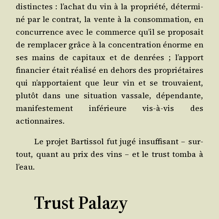
dis­tinctes : l’achat du vin à la pro­prié­té, déter­mi­
né par le contrat, la vente à la consom­ma­tion, en
concur­rence avec le com­merce qu’il se pro­po­sait
de rem­pla­cer grâce à la concen­tra­tion énorme en
ses mains de capi­taux et de den­rées ; l’apport
finan­cier était réa­li­sé en dehors des pro­prié­taires
qui n’apportaient que leur vin et se trou­vaient,
plu­tôt dans une situa­tion vas­sale, dépen­dante,
mani­fes­te­ment infé­rieure vis-à-vis des
actionnaires.
Le pro­jet Bar­tis­sol fut jugé insuf­fi­sant – sur­
tout, quant au prix des vins – et le trust tom­ba à
l’eau.
Trust Palazy