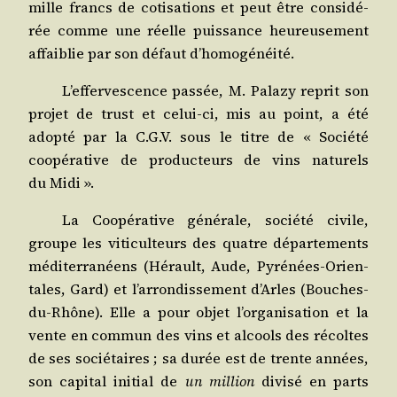
mille francs de coti­sa­tions et peut être consi­dé­
rée comme une réelle puis­sance heu­reu­se­ment
affai­blie par son défaut d’homogénéité.
L’effervescence pas­sée, M. Pala­zy reprit son
pro­jet de trust et celui-ci, mis au point, a été
adop­té par la C.G.V. sous le titre de « Socié­té
coopé­ra­tive de pro­duc­teurs de vins natu­rels
du Midi ».
La Coopé­ra­tive géné­rale, socié­té civile,
groupe les viti­cul­teurs des quatre dépar­te­ments
médi­ter­ra­néens (Hérault, Aude, Pyré­nées-Orien­
tales, Gard) et l’arrondissement d’Arles (Bouches-
du-Rhône). Elle a pour objet l’organisation et la
vente en com­mun des vins et alcools des récoltes
de ses socié­taires ; sa durée est de trente années,
son capi­tal ini­tial de
un mil­lion
divi­sé en parts