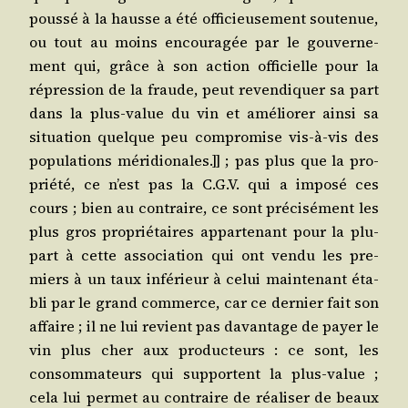
pous­sé à la hausse a été offi­cieu­se­ment sou­te­nue,
ou tout au moins encou­ra­gée par le gou­ver­ne­
ment qui, grâce à son action offi­cielle pour la
répres­sion de la fraude, peut reven­di­quer sa part
dans la plus-value du vin et amé­lio­rer ain­si sa
situa­tion quelque peu com­pro­mise vis-à-vis des
popu­la­tions méri­dio­nales.]] ; pas plus que la pro­
prié­té, ce n’est pas la C.G.V. qui a impo­sé ces
cours ; bien au contraire, ce sont pré­ci­sé­ment les
plus gros pro­prié­taires appar­te­nant pour la plu­
part à cette asso­cia­tion qui ont ven­du les pre­
miers à un taux infé­rieur à celui main­te­nant éta­
bli par le grand com­merce, car ce der­nier fait son
affaire ; il ne lui revient pas davan­tage de payer le
vin plus cher aux pro­duc­teurs : ce sont, les
consom­ma­teurs qui sup­portent la plus-value ;
cela lui per­met au contraire de réa­li­ser de beaux