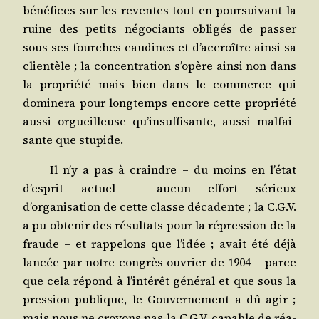
béné­fices sur les reventes tout en pour­sui­vant la
ruine des petits négo­ciants obli­gés de pas­ser
sous ses fourches cau­dines et d’accroître ain­si sa
clien­tèle ; la concen­tra­tion s’opère ain­si non dans
la pro­prié­té mais bien dans le com­merce qui
domi­ne­ra pour long­temps encore cette pro­prié­té
aus­si orgueilleuse qu’insuffisante, aus­si mal­fai­
sante que stupide.
Il n’y a pas à craindre – du moins en l’état
d’esprit actuel – aucun effort sérieux
d’organisation de cette classe déca­dente ; la C.G.V.
a pu obte­nir des résul­tats pour la répres­sion de la
fraude – et rap­pe­lons que l’idée ; avait été déjà
lan­cée par notre congrès ouvrier de 1904 – parce
que cela répond à l’intérêt géné­ral et que sous la
pres­sion publique, le Gou­ver­ne­ment a dû agir ;
mais nous ne croyons pas la C.G.V. capable de réa­