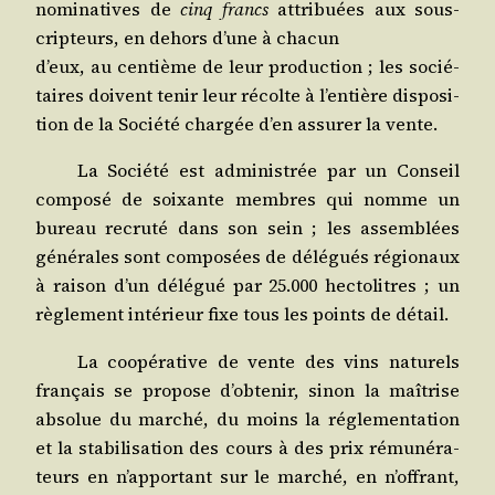
nomi­na­tives de
cinq francs
attri­buées aux sous­
crip­teurs, en dehors d’une à chacun
d’eux, au cen­tième de leur pro­duc­tion ; les socié­
taires doivent tenir leur récolte à l’entière dis­po­si­
tion de la Socié­té char­gée d’en assu­rer la vente.
La Socié­té est admi­nis­trée par un Conseil
com­po­sé de soixante membres qui nomme un
bureau recru­té dans son sein ; les assem­blées
géné­rales sont com­po­sées de délé­gués régio­naux
à rai­son d’un délé­gué par 25.000 hec­to­litres ; un
règle­ment inté­rieur fixe tous les points de détail.
La coopé­ra­tive de vente des vins natu­rels
fran­çais se pro­pose d’obtenir, sinon la maî­trise
abso­lue du mar­ché, du moins la régle­men­ta­tion
et la sta­bi­li­sa­tion des cours à des prix rému­né­ra­
teurs en n’apportant sur le mar­ché, en n’offrant,