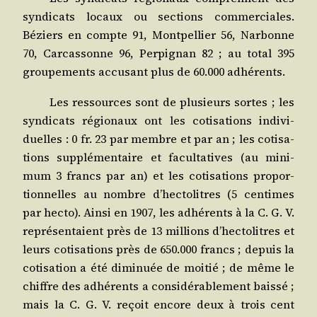
syn­di­cats locaux ou sec­tions com­mer­ciales.
Béziers en compte 91, Mont­pel­lier 56, Nar­bonne
70, Car­cas­sonne 96, Per­pi­gnan 82 ; au total 395
grou­pe­ments accu­sant plus de 60.000 adhérents.
Les res­sources sont de plu­sieurs sortes ; les
syn­di­cats régio­naux ont les coti­sa­tions indi­vi­
duelles : 0 fr. 23 par membre et par an ; les coti­sa­
tions sup­plé­men­taire et facul­ta­tives (au mini­
mum 3 francs par an) et les coti­sa­tions pro­por­
tion­nelles au nombre d’hectolitres (5 cen­times
par hec­to). Ain­si en 1907, les adhé­rents à la C. G. V.
repré­sen­taient près de 13 mil­lions d’hectolitres et
leurs coti­sa­tions près de 650.000 francs ; depuis la
coti­sa­tion a été dimi­nuée de moi­tié ; de même le
chiffre des adhé­rents a consi­dé­ra­ble­ment bais­sé ;
mais la C. G. V. reçoit encore deux à trois cent