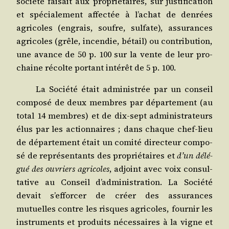
socié­té fai­sait aux pro­prié­taires, sur jus­ti­fi­ca­tion
et spé­cia­le­ment affec­tée à l’achat de den­rées
agri­coles (engrais, soufre, sul­fate), assu­rances
agri­coles (grêle, incen­die, bétail) ou contri­bu­tion,
une avance de 50 p. 100 sur la vente de leur pro­
chaine récolte por­tant inté­rêt de 5 p. 100.
La Socié­té était admi­nis­trée par un conseil
com­po­sé de deux membres par dépar­te­ment (au
total 14 membres) et de dix-sept admi­nis­tra­teurs
élus par les action­naires ; dans chaque chef-lieu
de dépar­te­ment était un comi­té direc­teur com­po­
sé de repré­sen­tants des pro­prié­taires et
d’un délé­
gué des ouvriers agri­coles
, adjoint avec voix consul­
ta­tive au Conseil d’administration. La Socié­té
devait s’efforcer de créer des assu­rances
mutuelles contre les risques agri­coles, four­nir les
ins­tru­ments et pro­duits néces­saires à la vigne et