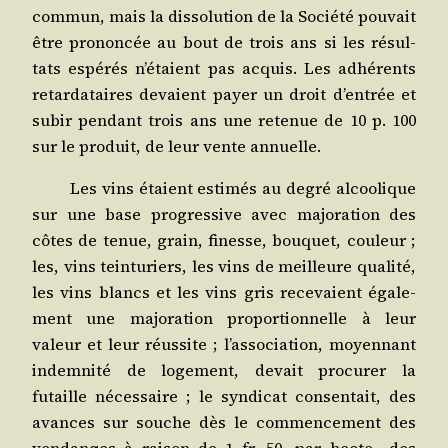
com­mun, mais la dis­so­lu­tion de la Socié­té pou­vait
être pro­non­cée au bout de trois ans si les résul­
tats espé­rés n’étaient pas acquis. Les adhé­rents
retar­da­taires devaient payer un droit d’entrée et
subir pen­dant trois ans une rete­nue de 10 p. 100
sur le pro­duit, de leur vente annuelle.
Les vins étaient esti­més au degré alcoo­lique
sur une base pro­gres­sive avec majo­ra­tion des
côtes de tenue, grain, finesse, bou­quet, cou­leur ;
les, vins tein­tu­riers, les vins de meilleure qua­li­té,
les vins blancs et les vins gris rece­vaient éga­le­
ment une majo­ra­tion pro­por­tion­nelle à leur
valeur et leur réus­site ; l’association, moyen­nant
indem­ni­té de loge­ment, devait pro­cu­rer la
futaille néces­saire ; le syn­di­cat consen­tait, des
avances sur souche dès le com­men­ce­ment des
ven­danges à rai­son de 1 fr. 50, par hec­to., des