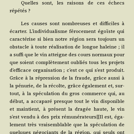
Quelles sont, les rai­sons de ces échecs
répétés ?
Les causes sont nom­breuses et dif­fi­ciles à
écar­ter. L’individualisme féro­ce­ment égoïste qui
carac­té­rise si bien notre région sera tou­jours un
obs­tacle à toute réa­li­sa­tion de longue haleine ; il
a suf­fi que le vin atteigne des cours nor­maux pour
que soient com­plè­te­ment oubliés tous les pro­jets
d’efficace orga­ni­sa­tion ; c’est ce qui s’est pro­duit.
Grâce à la répres­sion de la fraude, grâce aus­si à
la pénu­rie, de la récolte, grâce éga­le­ment et, sur­
tout, à la spé­cu­la­tion du gros com­merce qui, au
début, a acca­pa­ré presque tout le vin dis­po­nible
et main­tient, à pré­sent la dra­gée haute, le vin
s’est ven­du à des prix rémunérateurs[[Il est, éga­
le­ment très vrai­sem­blable que la spé­cu­la­tion de
quelques négo­ciants de la région, qui seuls ont