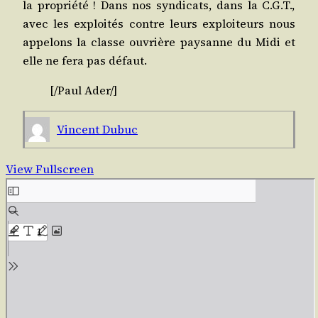
la pro­prié­té ! Dans nos syn­di­cats, dans la C.G.T.,
avec les exploi­tés contre leurs exploi­teurs nous
appe­lons la classe ouvrière pay­sanne du Midi et
elle ne fera pas défaut.
[/​Paul
Ader
/​]
Vincent Dubuc
View Fullscreen