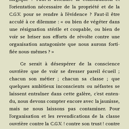
l’orientation néces­saire de la pro­prié­té et de la
C.G.V. pour se rendre à l’évidence ? Faut-il être
accu­lé à ce dilemme : « ou bien de végé­ter dans
une rési­gna­tion sté­rile et cou­pable, ou bien de
voir se bri­ser nos efforts de révolte contre une
orga­ni­sa­tion anta­go­niste que nous aurons for­ti­
fiée nous-mêmes ? »
Ce serait à déses­pé­rer de la conscience
ouvrière que de voir se dres­ser pareil écueil ;
cha­cun son métier ; cha­cun sa classe ; que
quelques ambi­tieux incons­cients ou néfastes se
laissent entraî­ner dans cette galère, c’est enten­
du, nous devons comp­ter encore avec la jau­nisse,
mais ne nous lais­sons pas conta­mi­ner. Pour
l’organisation et les reven­di­ca­tions de la classe
ouvrière contre la C.G.V. ! contre son trust ! contre