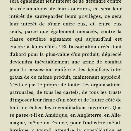
sera éga­le­ment leur inté­rêt de se défendre contre
les récla­ma­tions de leurs ouvriers, ce sera leur
inté­rêt de sau­ve­gar­der leurs pri­vi­lèges, ce sera
leur inté­rêt de s’unir entre eux, et, entre eux
seuls, parce que éga­le­ment mena­cés, contre la
classe ouvrière agis­sante qui aujourd’­hui est
encore à leurs côtés ! Et l’association créée tout
d’abord pour la plus-value d’un pro­duit, dépré­cié
devien­dra inévi­ta­ble­ment une arme de com­bat
pour la pos­ses­sion entière et les béné­fices inté­
graux de ce même pro­duit, main­te­nant appré­cié.
N’est-ce pas le propre de toutes les orga­ni­sa­tions
patro­nales, de tous les car­tels, de tous les trusts
d’imposer leur firme d’un côté et de l’autre côté de
tenir en échec les reven­di­ca­tions ouvrières. Que
se passe-t-il en Amé­rique, en Angle­terre, en Alle­
magne, même en France, pour l’industrie métal­
lur­gique ? Faut-il attendre la conso­li­da­tion et