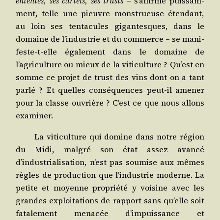
ententes, ses car­tels, ses trusts
– s’affirme puis­sam­
ment, telle une pieuvre mons­trueuse éten­dant,
au loin ses ten­ta­cules gigan­tesques, dans le
domaine de l’industrie et du com­merce – se mani­
feste-t-elle éga­le­ment dans le domaine de
l’agriculture ou mieux de la viti­cul­ture ? Qu’est en
somme ce pro­jet de trust des vins dont on a tant
par­lé ? Et quelles consé­quences peut-il ame­ner
pour la classe ouvrière ? C’est ce que nous allons
examiner.
La viti­cul­ture qui domine dans notre région
du Midi, mal­gré son état assez avan­cé
d’industrialisation, n’est pas sou­mise aux mêmes
règles de pro­duc­tion que l’industrie moderne. La
petite et moyenne pro­prié­té y voi­sine avec les
grandes exploi­ta­tions de rap­port sans qu’elle soit
fata­le­ment mena­cée d’impuissance et