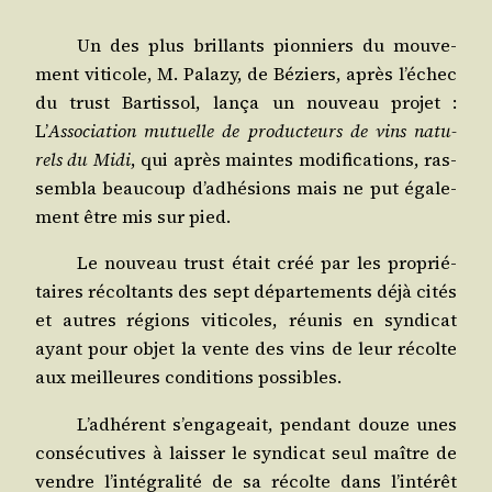
Un des plus brillants pion­niers du mou­ve­
ment viti­cole, M. Pala­zy, de Béziers, après l’échec
du trust Bar­tis­sol, lan­ça un nou­veau pro­jet :
L’
Asso­cia­tion mutuelle de pro­duc­teurs de vins natu­
rels du Midi
, qui après maintes modi­fi­ca­tions, ras­
sem­bla beau­coup d’adhésions mais ne put éga­le­
ment être mis sur pied.
Le nou­veau trust était créé par les pro­prié­
taires récol­tants des sept dépar­te­ments déjà cités
et autres régions viti­coles, réunis en syn­di­cat
ayant pour objet la vente des vins de leur récolte
aux meilleures condi­tions possibles.
L’adhérent s’engageait, pen­dant douze unes
consé­cu­tives à lais­ser le syn­di­cat seul maître de
vendre l’intégralité de sa récolte dans l’intérêt