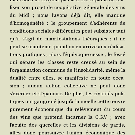
li­ser son pro­jet de coopé­ra­tive géné­rale des vins
du Midi ; nous l’avons déjà dit, elle manque
d’homogénéité ; le grou­pe­ment d’adhérents de
condi­tions sociales dif­fé­rentes peut sub­sis­ter tant
qu’il s’agit de mani­fes­ta­tions théo­riques ; il ne
peut se main­te­nir quand on en arrive aux réa­li­sa­
tions pra­tiques ; alors l’équivoque cesse ; le fos­sé
qui sépare les classes reste creu­sé au sein de
l’organisation com­mune de l’insolidarité, même la
dua­li­té entre elles, se mani­feste en toute occa­
sion ; aucun action col­lec­tive ne peut donc
s’exercer et s’épanouir. De plus, les riva­li­tés poli­
tiques ont gan­gre­né jusqu’à la moelle cette œuvre
pure­ment éco­no­mique du relè­ve­ment du cours
des vins que pré­tend incar­ner la C.G.V. ; avec
l’acuité des que­relles et les divi­sions de par­tis,
allez donc pour­suivre l’union éco­no­mique des