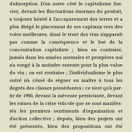
d’absorption. D’un autre côté le capi­ta­lisme fon­
cier, devant les fluc­tua­tions énormes du pro­duit,
a tou­jours hési­té à l’accaparement des terres et a
plus diri­gé le pla­ce­ment de ses capi­taux vers des
voies meilleures. Ain­si le trust des vins n’apparaît
pas comme la consé­quence et le but de la
concen­tra­tion capi­ta­liste ; bien au contraire,
jamais dans les années nor­males et pros­pères nul
n’a son­gé à la moindre entente pour la plus-value
du vin ; on est rou­ti­nier ; l’individualisme le plus
outré n’a cés­sé de régner en maître à tous les
degrés des classes pos­sé­dantes ; ce n’est qu’à par­
tir de 1900, devant la mévente per­sis­tante, devant
les ruines de la crise viti­cole que se sont mani­fes­
tés les pre­miers sen­ti­ments d’organisation et
d’action col­lec­tive ; depuis, bien des pro­jets ont
été pré­sen­tés, bien des pro­po­si­tions ont été