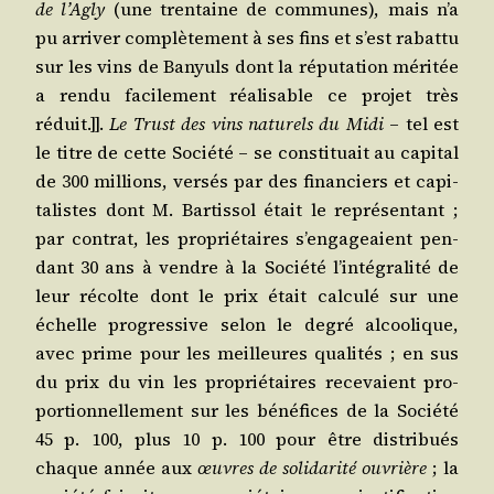
de l’Agly
(une tren­taine de com­munes), mais n’a
pu arri­ver com­plè­te­ment à ses fins et s’est rabat­tu
sur les vins de Banyuls dont la répu­ta­tion méri­tée
a ren­du faci­le­ment réa­li­sable ce pro­jet très
réduit.]].
Le Trust des vins natu­rels du Midi
– tel est
le titre de cette Socié­té – se consti­tuait au capi­tal
de 300 mil­lions, ver­sés par des finan­ciers et capi­
ta­listes dont M. Bar­tis­sol était le repré­sen­tant ;
par contrat, les pro­prié­taires s’engageaient pen­
dant 30 ans à vendre à la Socié­té l’intégralité de
leur récolte dont le prix était cal­cu­lé sur une
échelle pro­gres­sive selon le degré alcoo­lique,
avec prime pour les meilleures qua­li­tés ; en sus
du prix du vin les pro­prié­taires rece­vaient pro­
por­tion­nel­le­ment sur les béné­fices de la Socié­té
45 p. 100, plus 10 p. 100 pour être dis­tri­bués
chaque année aux
œuvres de soli­da­ri­té ouvrière
; la