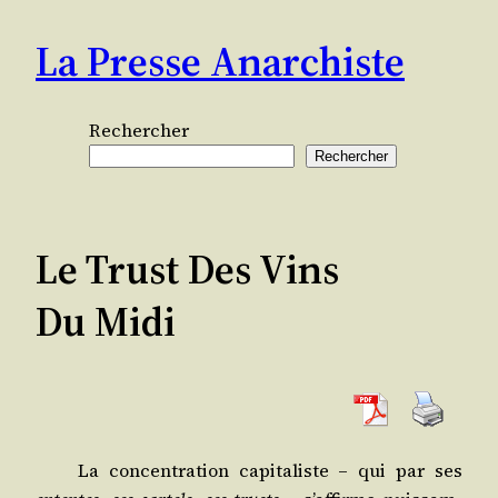
Aller
La Presse Anarchiste
au
contenu
Rechercher
Rechercher
Le Trust Des Vins
Du Midi
La concen­tra­tion capi­ta­liste – qui par ses