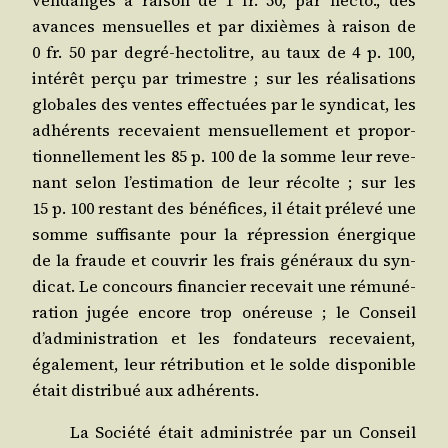
avances men­suelles et par dixièmes à rai­son de
0 fr. 50 par degré-hec­to­litre, au taux de 4 p. 100,
inté­rêt per­çu par tri­mestre ; sur les réa­li­sa­tions
glo­bales des ventes effec­tuées par le syn­di­cat, les
adhé­rents rece­vaient men­suel­le­ment et pro­por­
tion­nel­le­ment les 85 p. 100 de la somme leur reve­
nant selon l’estimation de leur récolte ; sur les
15 p. 100 res­tant des béné­fices, il était pré­le­vé une
somme suf­fi­sante pour la répres­sion éner­gique
de la fraude et cou­vrir les frais géné­raux du syn­
di­cat. Le concours finan­cier rece­vait une rému­né­
ra­tion jugée encore trop oné­reuse ; le Conseil
d’administration et les fon­da­teurs rece­vaient,
éga­le­ment, leur rétri­bu­tion et le solde dis­po­nible
était dis­tri­bué aux adhérents.
La Socié­té était admi­nis­trée par un Conseil