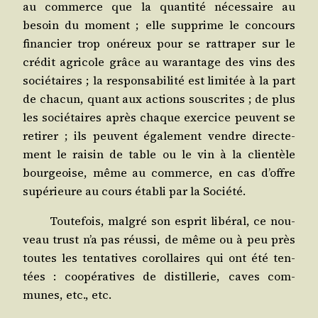
au com­merce que la quan­ti­té néces­saire au
besoin du moment ; elle sup­prime le concours
finan­cier trop oné­reux pour se rat­tra­per sur le
cré­dit agri­cole grâce au waran­tage des vins des
socié­taires ; la res­pon­sa­bi­li­té est limi­tée à la part
de cha­cun, quant aux actions sous­crites ; de plus
les socié­taires après chaque exer­cice peuvent se
reti­rer ; ils peuvent éga­le­ment vendre direc­te­
ment le rai­sin de table ou le vin à la clien­tèle
bour­geoise, même au com­merce, en cas d’offre
supé­rieure au cours éta­bli par la Société.
Tou­te­fois, mal­gré son esprit libé­ral, ce nou­
veau trust n’a pas réus­si, de même ou à peu près
toutes les ten­ta­tives corol­laires qui ont été ten­
tées : coopé­ra­tives de dis­til­le­rie, caves com­
munes, etc., etc.