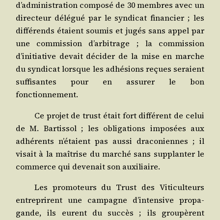
d’administration com­po­sé de 30 membres avec un
direc­teur délé­gué par le syn­di­cat finan­cier ; les
dif­fé­rends étaient sou­mis et jugés sans appel par
une com­mis­sion d’arbitrage ; la com­mis­sion
d’initiative devait déci­der de la mise en marche
du syn­di­cat lorsque les adhé­sions reçues seraient
suf­fi­santes pour en assu­rer le bon
fonctionnement.
Ce pro­jet de trust était fort dif­fé­rent de celui
de M. Bar­tis­sol ; les obli­ga­tions impo­sées aux
adhé­rents n’étaient pas aus­si dra­co­niennes ; il
visait à la maî­trise du mar­ché sans sup­plan­ter le
com­merce qui deve­nait son auxiliaire.
Les pro­mo­teurs du Trust des Viti­cul­teurs
entre­prirent une cam­pagne d’intensive pro­pa­
gande, ils eurent du suc­cès ; ils grou­pèrent