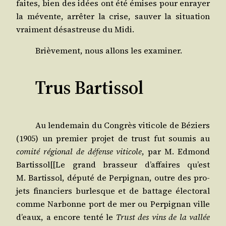
faites, bien des idées ont été émises pour enrayer
la mévente, arrê­ter la crise, sau­ver la situa­tion
vrai­ment désas­treuse du Midi.
Briè­ve­ment, nous allons les examiner.
Trus Bartissol
Au len­de­main du Congrès viti­cole de Béziers
(1905) un pre­mier pro­jet de trust fut sou­mis au
comi­té régio­nal de défense viti­cole
, par M. Edmond
Bartissol[[Le grand bras­seur d’affaires qu’est
M. Bar­tis­sol, dépu­té de Per­pi­gnan, outre des pro­
jets finan­ciers bur­lesque et de bat­tage élec­to­ral
comme Nar­bonne port de mer ou Per­pi­gnan ville
d’eaux, a encore ten­té le
Trust des vins de la val­lée