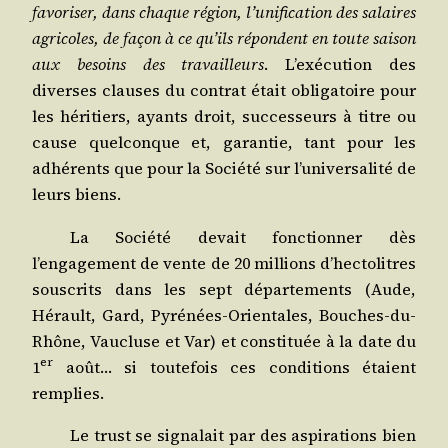
favo­ri­ser, dans chaque région, l’unification des salaires
agri­coles, de façon à ce qu’ils répondent en toute sai­son
aux besoins des tra­vailleurs
. L’exécution des
diverses clauses du contrat était obli­ga­toire pour
les héri­tiers, ayants droit, suc­ces­seurs à titre ou
cause quel­conque et, garan­tie, tant pour les
adhé­rents que pour la Socié­té sur l’universalité de
leurs biens.
La Socié­té devait fonc­tion­ner dès
l’engagement de vente de 20 mil­lions d’hectolitres
sous­crits dans les sept dépar­te­ments (Aude,
Hérault, Gard, Pyré­nées-Orien­tales, Bouches-du-
Rhône, Vau­cluse et Var) et consti­tuée à la date du
er
1
août… si tou­te­fois ces condi­tions étaient
remplies.
Le trust se signa­lait par des aspi­ra­tions bien