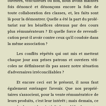
ouvriers, viti­cul­teurs ou non, nous avons maintes
fois dénon­cé et dénon­çons encore la folie de
toute col­la­bo­ra­tion des classes, et, les faits sont
là pour la démon­trer. Quelle a été la part du pro­lé­
ta­riat sur les béné­fices obte­nus par des cours
plus rému­né­ra­teurs ? Et quelle force de reven­di­
ca­tion peut-il avoir contre ceux qu’il cou­doie dans
la même association ?
Les conflits répé­tés qui ont mis et mettent
chaque jour aux prises patrons et ouvriers viti­
coles ne défi­nissent-ils pas assez notre situa­tion
d’adversaires irréconciliables ?
Et encore ceci est le pré­sent, il nous faut
éga­le­ment envi­sa­ger l’avenir. Que nos pro­prié­
taires s’associent, pour la vente rému­né­ra­trice de
leurs pro­duits, c’est leur inté­rêt ; mais demain, ce