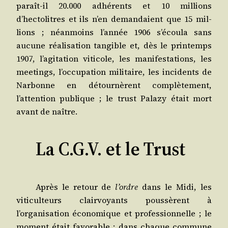
paraît-il 20.000 adhé­rents et 10 mil­lions
d’hectolitres et ils n’en deman­daient que 15 mil­
lions ; néan­moins l’année 1906 s’écoula sans
aucune réa­li­sa­tion tan­gible et, dès le prin­temps
1907, l’agitation viti­cole, les mani­fes­ta­tions, les
mee­tings, l’occupation mili­taire, les inci­dents de
Nar­bonne en détour­nèrent com­plè­te­ment,
l’attention publique ; le trust Pala­zy était mort
avant de naître.
La C.G.V. et le Trust
Après le retour de
l’ordre
dans le Midi, les
viti­cul­teurs clair­voyants pous­sèrent à
l’organisation éco­no­mique et pro­fes­sion­nelle ; le
moment était favo­rable ; dans chaque com­mune