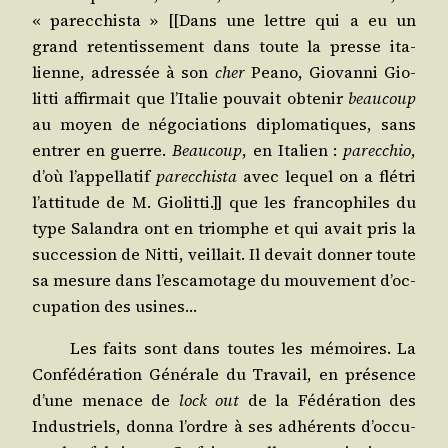
« parec­chis­ta » [[Dans une lettre qui a eu un
grand reten­tis­se­ment dans toute la presse ita­
lienne, adres­sée à son
cher
Pea­no, Gio­van­ni Gio­
lit­ti affir­mait que l’Italie pou­vait obte­nir
beau­coup
au moyen de négo­cia­tions diplo­ma­tiques, sans
entrer en guerre.
Beau­coup
, en Ita­lien :
parec­chio
,
d’où l’appellatif
parec­chis­ta
avec lequel on a flé­tri
l’attitude de M. Gio­lit­ti.]] que les fran­co­philes du
type Salan­dra ont en triomphe et qui avait pris la
suc­ces­sion de Nit­ti, veillait. Il devait don­ner toute
sa mesure dans l’escamotage du mou­ve­ment d’oc­
cu­pa­tion des usines…
Les faits sont dans toutes les mémoires. La
Confé­dé­ra­tion Géné­rale du Tra­vail, en pré­sence
d’une menace de
lock out
de la Fédé­ra­tion des
Indus­triels, don­na l’ordre à ses adhé­rents d’oc­cu­