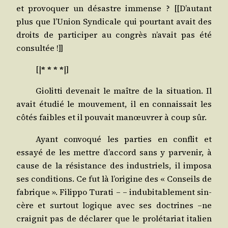
et pro­vo­quer un désastre immense ? [[D’autant
plus que l’Union Syn­di­cale qui pour­tant avait des
droits de par­ti­ci­per au congrès n’avait pas été
consultée !]]
[|
* * * *
|]
Gio­lit­ti deve­nait le maître de la situa­tion. Il
avait étu­dié le mou­ve­ment, il en connais­sait les
côtés faibles et il pou­vait manœu­vrer à coup sûr.
Ayant convo­qué les par­ties en conflit et
essayé de les mettre d’ac­cord sans y par­ve­nir, à
cause de la résis­tance des indus­triels, il impo­sa
ses condi­tions. Ce fut là l’origine des « Conseils de
fabrique ». Filip­po Tura­ti – – indu­bi­ta­ble­ment sin­
cère et sur­tout logique avec ses doc­trines –ne
crai­gnit pas de décla­rer que le pro­lé­ta­riat ita­lien