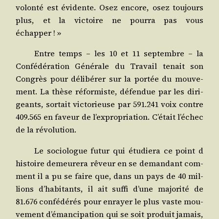
volon­té est évi­dente. Osez encore, osez tou­jours
plus, et la vic­toire ne pour­ra pas vous
échapper ! »
Entre temps – les 10 et 11 sep­tembre – la
Confé­dé­ra­tion Géné­rale du Tra­vail tenait son
Congrès pour déli­bé­rer sur la por­tée du mou­ve­
ment. La thèse réfor­miste, défen­due par les diri­
geants, sor­tait vic­to­rieuse par 591.241 voix contre
409.565 en faveur de l’ex­pro­pria­tion. C’é­tait l’échec
de la révolution.
Le socio­logue futur qui étu­die­ra ce point d
his­toire demeu­re­ra rêveur en se deman­dant com­
ment il a pu se faire que, dans un pays de 40 mil­
lions d’ha­bi­tants, il ait suf­fi d’une majo­ri­té de
81.676 confé­dé­rés pour enrayer le plus vaste mou­
ve­ment d’é­man­ci­pa­tion qui se soit pro­duit jamais,