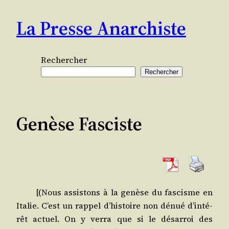
Aller
La Presse Anarchiste
au
contenu
Rechercher
Rechercher
Genèse Fasciste
[(Nous assis­tons à la genèse du fas­cisme en
Ita­lie. C’est un rap­pel d’his­toire non dénué d’in­té­
rêt actuel. On y ver­ra que si le désar­roi des