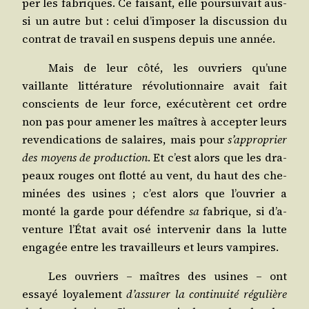
per les fabriques. Ce fai­sant, elle pour­sui­vait aus­
si un autre but : celui d’imposer la dis­cus­sion du
contrat de tra­vail en sus­pens depuis une année.
Mais de leur côté, les ouvriers qu’une
vaillante lit­té­ra­ture révo­lu­tion­naire avait fait
conscients de leur force, exé­cu­tèrent cet ordre
non pas pour ame­ner les maîtres à accep­ter leurs
reven­di­ca­tions de salaires, mais pour
s’approprier
des moyens de pro­duc­tion
. Et c’est alors que les dra­
peaux rouges ont flot­té au vent, du haut des che­
mi­nées des usines ; c’est alors que l’ou­vrier a
mon­té la garde pour défendre
sa
fabrique, si d’a­
ven­ture l’État avait osé inter­ve­nir dans la lutte
enga­gée entre les tra­vailleurs et leurs vampires.
Les ouvriers – maîtres des usines – ont
essayé loya­le­ment
d’assurer la conti­nui­té régu­lière