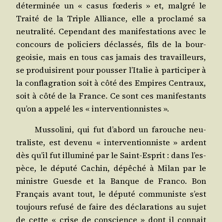
déter­mi­née un « casus fœde­ris » et, mal­gré le
Trai­té de la Triple Alliance, elle a pro­cla­mé sa
neu­tra­li­té. Cepen­dant des mani­fes­ta­tions avec le
concours de poli­ciers déclas­sés, fils de la bour­
geoi­sie, mais en tous cas jamais des tra­vailleurs,
se pro­dui­sirent pour pous­ser l’I­ta­lie à par­ti­ci­per à
la confla­gra­tion soit à côté des Empires Cen­traux,
soit à côté de la France. Ce sont ces mani­fes­tants
qu’on a appe­lé les « interventionnistes ».
Mus­so­li­ni, qui fut d’a­bord un farouche neu­
tra­liste, est deve­nu « inter­ven­tion­niste » ardent
dès qu’il fut illu­mi­né par le Saint-Esprit : dans l’es­
pèce, le dépu­té Cachin, dépê­ché à Milan par le
ministre Guesde et la Banque de Fran­co. Bon
Fran­çais avant tout, le dépu­té com­mu­niste s’est
tou­jours refu­sé de faire des décla­ra­tions au sujet
de cette « crise de conscience » dont il connait