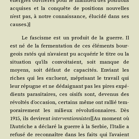
éner­gies ouvrières pour le main­tien des posi­tions
acquises et la conquête de posi­tions nou­velles
n’est pas, à notre connais­sance, élu­ci­dé dans ses
causes.)]
Le fas­cisme est un pro­duit de la guerre. Il
est né de la fer­men­ta­tion de ces élé­ments bour­
geois ratés qui n’avaient pu acqué­rir le titre ou la
situa­tion qu’ils convoi­taient, soit manque de
moyens, soit défaut de capa­ci­tés. Enviant les
riches qui les excluent, mépri­sant le tra­vail qui
leur répugne et ne dédai­gnant pas les pires expé­
dients para­si­taires, ces oisifs sont, deve­nus des
révol­tés d’occasion, cer­tains même ont ral­lié tem­
po­rai­re­ment les milieux révo­lu­tion­naires. Dès
1915, ils devirent
inter­ven­tion­nistes
[[Au moment où
l’Au­triche a décla­ré la guerre à la Ser­bie, l’I­ta­lie a
refu­sé de recon­naître dans les faits qui l’avaient