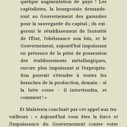
quelque aug­men­ta­tion de paye ! Les
capi­ta­listes, la bour­geoi­sie deman­de­
ront au Gou­ver­ne­ment des garan­ties
pour la sau­ve­garde du capi­tal ; ils exi­
ge­ront le réta­blis­se­ment de l’au­to­ri­té
de l’É­tat, l’o­béis­sance aux lois, et le
Gou­ver­ne­ment, aujourd’hui impuis­sant
en pré­sence de la prise de pos­ses­sion
des éta­blis­se­ments métal­lur­giques,
encore plus impuis­sant si l’ex­pro­pria­
tion pou­vait s’é­tendre à toutes les
branches de la pro­duc­tion, demain – si
la lutte cesse – il inter­vien­dra, et
comment ! »
Et Mala­tes­ta concluait par cet appel aux tra­
vailleurs : « Aujourd’­hui vous êtes la force et
l’impuissance du Gou­ver­ne­ment contre votre