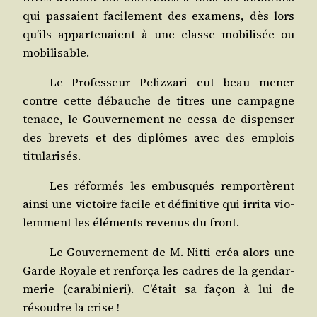
qui pas­saient faci­le­ment des exa­mens, dès lors
qu’ils appar­te­naient à une classe mobi­li­sée ou
mobilisable.
Le Pro­fes­seur Peliz­za­ri eut beau mener
contre cette débauche de titres une cam­pagne
tenace, le Gou­ver­ne­ment ne ces­sa de dis­pen­ser
des bre­vets et des diplômes avec des emplois
titularisés.
Les réfor­més les embus­qués rem­por­tèrent
ain­si une vic­toire facile et défi­ni­tive qui irri­ta vio­
lem­ment les élé­ments reve­nus du front.
Le Gou­ver­ne­ment de M. Nit­ti créa alors une
Garde Royale et ren­for­ça les cadres de la gen­dar­
me­rie (cara­bi­nie­ri). C’était sa façon à lui de
résoudre la crise !