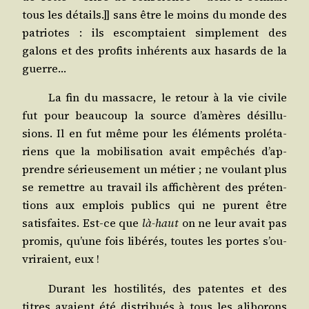
tous les détails.]] sans être le moins du monde des
patriotes : ils escomp­taient sim­ple­ment des
galons et des pro­fits inhé­rents aux hasards de la
guerre…
La fin du mas­sacre, le retour à la vie civile
fut pour beau­coup la source d’a­mères dés­illu­
sions. Il en fut même pour les élé­ments pro­lé­ta­
riens que la mobi­li­sa­tion avait empê­chés d’ap­
prendre sérieu­se­ment un métier ; ne vou­lant plus
se remettre au tra­vail ils affi­chèrent des pré­ten­
tions aux emplois publics qui ne purent être
satis­faites. Est-ce que
là-haut
on ne leur avait pas
pro­mis, qu’une fois libé­rés, toutes les portes s’ou­
vri­raient, eux !
Durant les hos­ti­li­tés, des patentes et des
titres avaient été dis­tri­bués à tous les ali­bo­rons