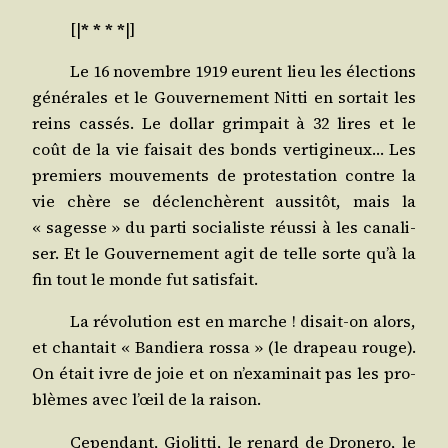
[|
* * * *
|]
Le 16 novembre 1919 eurent lieu les élec­tions
géné­rales et le Gou­ver­ne­ment Nit­ti en sor­tait les
reins cas­sés. Le dol­lar grim­pait à 32 lires et le
coût de la vie fai­sait des bonds ver­ti­gi­neux… Les
pre­miers mou­ve­ments de pro­tes­ta­tion contre la
vie chère se déclen­chèrent aus­si­tôt, mais la
« sagesse » du par­ti socia­liste réus­si à les cana­li­
ser. Et le Gou­ver­ne­ment agit de telle sorte qu’à la
fin tout le monde fut satisfait.
La révo­lu­tion est en marche ! disait-on alors,
et chan­tait « Ban­die­ra ros­sa » (le dra­peau rouge).
On était ivre de joie et on n’examinait pas les pro­
blèmes avec l’œil de la raison.
Cepen­dant, Gio­lit­ti, le renard de Dro­ne­ro, le