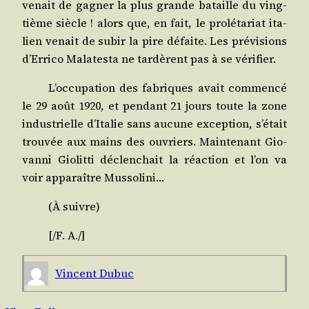
venait de gagner la plus grande bataille du ving­
tième siècle ! alors que, en fait, le pro­lé­ta­riat ita­
lien venait de subir la pire défaite. Les pré­vi­sions
d’Er­ri­co Mala­tes­ta ne tar­dèrent pas à se vérifier.
L’oc­cu­pa­tion des fabriques avait com­men­cé
le 29 août 1920, et pen­dant 21 jours toute la zone
indus­trielle d’I­ta­lie sans aucune excep­tion, s’é­tait
trou­vée aux mains des ouvriers. Main­te­nant Gio­
van­ni Gio­lit­ti déclen­chait la réac­tion et l’on va
voir appa­raître Mussolini…
(À suivre)
[/​F. A./]
Vincent Dubuc