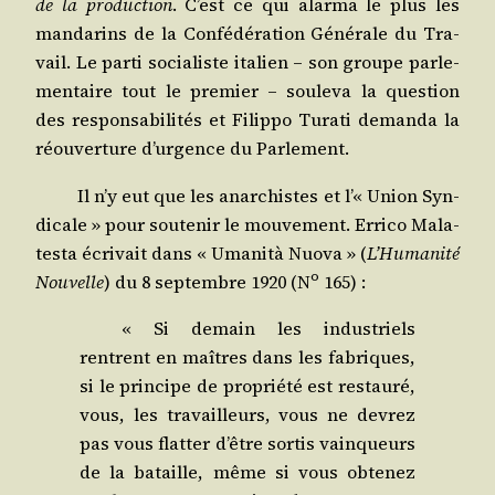
de la pro­duc­tion
. C’est ce qui alar­ma le plus les
man­da­rins de la Confé­dé­ra­tion Géné­rale du Tra­
vail. Le par­ti socia­liste ita­lien – son groupe par­le­
men­taire tout le pre­mier – sou­le­va la ques­tion
des res­pon­sa­bi­li­tés et Filip­po Tura­ti deman­da la
réou­ver­ture d’ur­gence du Parlement.
Il n’y eut que les anar­chistes et l’« Union Syn­
di­cale » pour sou­te­nir le mou­ve­ment. Erri­co Mala­
tes­ta écri­vait dans « Uma­ni­tà Nuo­va » (
L’Humanité
o
Nou­velle
) du 8 sep­tembre 1920 (N
165) :
« Si demain les indus­triels
rentrent en maîtres dans les fabriques,
si le prin­cipe de pro­prié­té est res­tau­ré,
vous, les tra­vailleurs, vous ne devrez
pas vous flat­ter d’être sor­tis vain­queurs
de la bataille, même si vous obte­nez