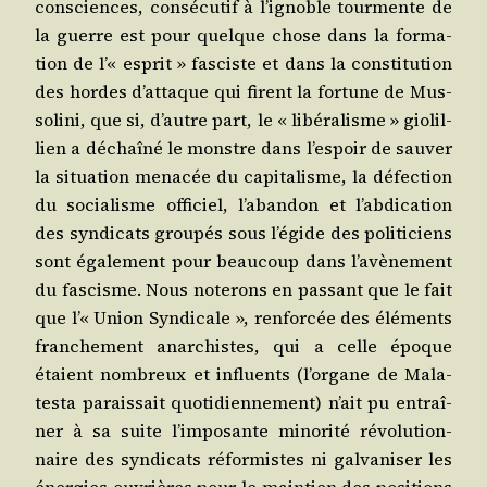
consciences, consé­cu­tif à l’i­gnoble tour­mente de
la guerre est pour quelque chose dans la for­ma­
tion de l’« esprit » fas­ciste et dans la consti­tu­tion
des hordes d’at­taque qui firent la for­tune de Mus­
so­li­ni, que si, d’autre part, le « libé­ra­lisme » gio­lil­
lien a déchaî­né le monstre dans l’es­poir de sau­ver
la situa­tion mena­cée du capi­ta­lisme, la défec­tion
du socia­lisme offi­ciel, l’a­ban­don et l’ab­di­ca­tion
des syn­di­cats grou­pés sous l’é­gide des poli­ti­ciens
sont éga­le­ment pour beau­coup dans l’a­vè­ne­ment
du fas­cisme. Nous note­rons en pas­sant que le fait
que l’« Union Syn­di­cale », ren­for­cée des élé­ments
fran­che­ment anar­chistes, qui a celle époque
étaient nom­breux et influents (l’or­gane de Mala­
tes­ta parais­sait quo­ti­dien­ne­ment) n’ait pu entraî­
ner à sa suite l’im­po­sante mino­ri­té révo­lu­tion­
naire des syn­di­cats réfor­mistes ni gal­va­ni­ser les