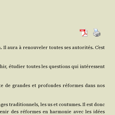
 Il aura à renou­ve­ler toutes ses auto­ri­tés. C’est
ir, étu­dier toutes les ques­tions qui inté­ressent
nte de grandes et pro­fondes réformes dans nos
s tra­di­tion­nels, les us et cou­tumes. Il est donc
te­nir des réformes en har­mo­nie avec les idées