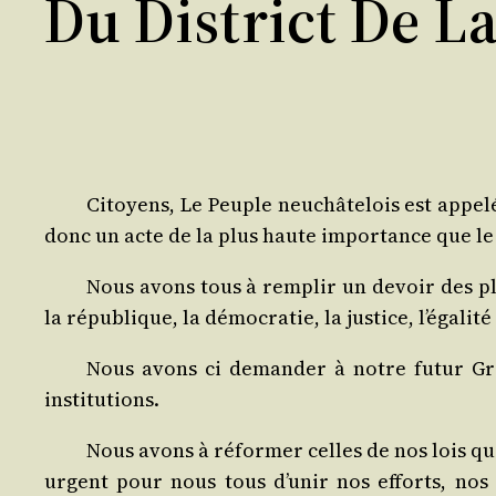
Du District De L
Citoyens, Le Peuple neu­châ­te­lois est appe­lé
donc un acte de la plus haute impor­tance que le
Nous avons tous à rem­plir un devoir des plus 
la répu­blique, la démo­cra­tie, la jus­tice, l’é­ga­li­t
Nous avons ci deman­der à notre futur Gra
institutions.
Nous avons à réfor­mer celles de nos lois qui 
urgent pour nous tous d’u­nir nos efforts, nos 