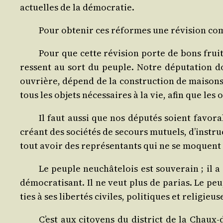
actuelles de la démocratie.
Pour obte­nir ces réformes une révi­sion com­p
Pour que cette révi­sion porte de bons fruit
ressent au sort du peuple. Notre dépu­ta­tion d
ouvrière, dépend de la construc­tion de mai­sons 
tous les objets néces­saires à la vie, afin que les
Il faut aus­si que nos dépu­tés soient favo­r
créant des socié­tés de secours mutuels, d’ins­tru
tout avoir des repré­sen­tants qui ne se moquent 
Le peuple neu­châ­te­lois est sou­ve­rain ; il a
démo­cra­ti­sant. Il ne veut plus de parias. Le pe
ties à ses liber­tés civiles, poli­tiques et religieus
C’est aux citoyens du dis­trict de la Chaux