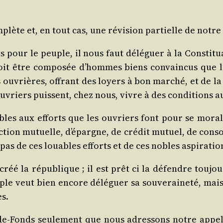
lète et, en tout cas, une révi­sion par­tielle de notre 
s pour le peuple, il nous faut délé­guer à la Consti­t
oit être com­po­sée d’hommes biens convain­cus que 
ouvrières, offrant des loyers à bon mar­ché, et de la 
 ouvriers puissent, chez nous, vivre à des condi­tions au
ables aux efforts que les ouvriers font pour se mora­li
c­tion mutuelle, d’é­pargne, de cré­dit mutuel, de cons
pas de ces louables efforts et de ces nobles aspiratio
 créé la répu­blique ; il est prêt ci la défendre tou­jours 
uple veut bien encore délé­guer sa sou­ve­rai­ne­té, mai
es.
-de-Fonds seule­ment que nous adres­sons notre appel.