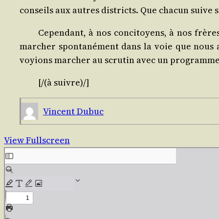
conseils aux autres dis­tricts. Que cha­cun suive se
Cepen­dant, à nos conci­toyens, à nos frères
mar­cher spon­ta­né­ment dans la voie que nous 
voyions mar­cher au scru­tin avec un pro­gramme
[/(à suivre)/]
Vincent Dubuc
View Fullscreen