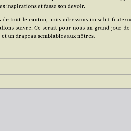
s ins­pi­ra­tions et fasse son devoir.
 de tout le can­ton, nous adres­sons un salut fra­ter­
allons suivre. Ce serait pour nous un grand jour de 
 et un dra­peau sem­blables aux nôtres.