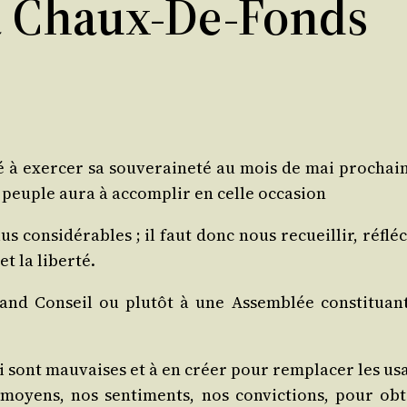
a Chaux-De-Fonds
 à exer­cer sa sou­ve­rai­ne­té au mois de mai pro­chain.
 peuple aura à accom­plir en celle occasion
consi­dé­rables ; il faut donc nous recueillir, réflé­ch
é et la liberté.
nd Conseil ou plu­tôt à une Assem­blée consti­tua
sont mau­vaises et à en créer pour rem­pla­cer les usage
moyens, nos sen­ti­ments, nos convic­tions, pour ob