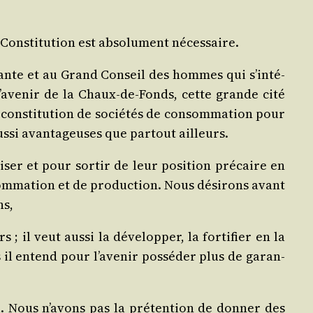
Consti­tu­tion est abso­lu­ment nécessaire.
uante et au Grand Conseil des hommes qui s’in­té­
l’avenir de la Chaux-de-Fonds, cette grande cité
consti­tu­tion de socié­tés de consom­ma­tion pour
s­si avan­ta­geuses que par­tout ailleurs.
­ser et pour sor­tir de leur posi­tion pré­caire en
om­ma­tion et de pro­duc­tion. Nous dési­rons avant
ns,
; il veut aus­si la déve­lop­per, la for­ti­fier en la
s il entend pour l’avenir pos­sé­der plus de garan­
 Nous n’a­vons pas la pré­ten­tion de don­ner des