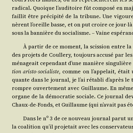
radi­cal. Quoique l’au­di­toire fût com­po­sé en ma
faillit être pré­ci­pi­té de la tri­bune. Une vigou
nèrent l’o­reille basse, et on put croire ce jour-l
sous la ban­nière du socia­lisme. – Vaine espé­ra
À par­tir de ce moment, la scis­sion entre la
des pro­jets de Coul­le­ry, tou­jours accu­sé par le
ména­geait cepen­dant d’une manière sin­gu­lière 
tion aris­to-socia­liste
, comme on l’ap­pe­lait, était
quante dans le jour­nal, je l’ai réta­bli d’après le 
rompre ouver­te­ment avec Guillaume. En même t
organe de la démo­cra­tie sociale. Ce jour­nal deva
Chaux-de-Fonds, et Guillaume (qui n’avait pas été
o
Dans le n
3 de ce nou­veau jour­nal parut un 
la coa­li­tion qu’il pro­je­tait avec les conser­va­t