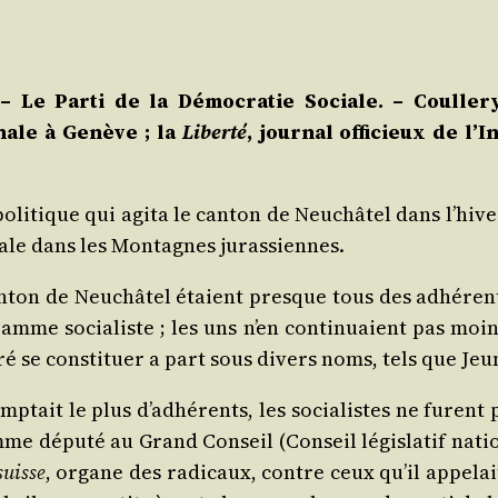
– Le Par­ti de la Démo­cra­tie Sociale. – Coul­le­
o­nale à Genève ; la
Liber­té
, jour­nal offi­cieux de l’
li­tique qui agi­ta le can­ton de Neu­châ­tel dans l’hi­v
io­nale dans les Mon­tagnes jurassiennes.
on de Neu­châ­tel étaient presque tous des adhé­rents d
gramme socia­liste ; les uns n’en conti­nuaient pas moi
­ré se consti­tuer a part sous divers noms, tels que Jeu
p­tait le plus d’adhérents, les socia­listes ne furent
me dépu­té au Grand Conseil (Conseil légis­la­tif natio­
suisse
, organe des radi­caux, contre ceux qu’il appe­lai