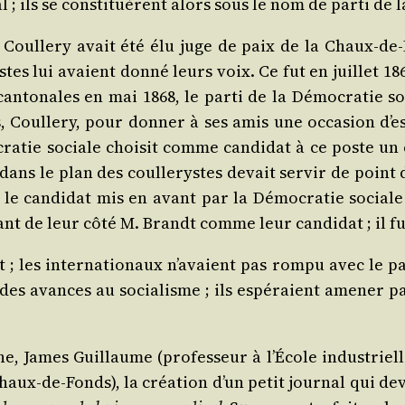
cal ; ils se consti­tuèrent alors sous le nom de par­ti de 
Coul­le­ry avait été élu juge de paix de la Chaux-de-Fo
istes lui avaient don­né leurs voix. Ce fut en juillet 18
 can­to­nales en mai 1868, le par­ti de la Démo­cra­tie 
Coul­le­ry, pour don­ner à ses amis une occa­sion d’es­
a­tie sociale choi­sit comme can­di­dat à ce poste un 
 dans le plan des coul­le­rystes devait ser­vir de point d
le can­di­dat mis en avant par la Démo­cra­tie sociale 
t de leur côté M. Brandt comme leur can­di­dat ; il fu
 les inter­na­tio­naux n’a­vaient pas rom­pu avec le par­
 avances au socia­lisme ; ils espé­raient ame­ner par l
 James Guillaume (pro­fes­seur à l’École indus­trielle 
haux-de-Fonds), la créa­tion d’un petit jour­nal qui deva