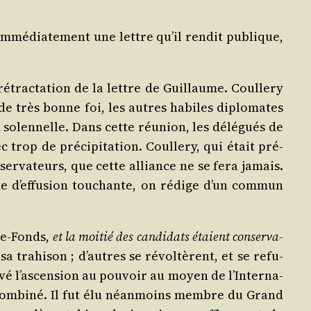
 immé­dia­te­ment une lettre qu’il ren­dit publique,
étrac­ta­tion de la lettre de Guillaume. Coul­le­ry
s de très bonne foi, les autres habiles diplo­mates
 solen­nelle. Dans cette réunion, les délé­gués de
rop de pré­ci­pi­ta­tion. Coul­le­ry, qui était pré­
nser­va­teurs, que cette alliance ne se fera jamais.
ne d’effusion tou­chante, on rédige d’un com­mun
-de-Fonds,
et la moi­tié des can­di­dats étaient conser­va­
sa tra­hi­son ; d’autres se révol­tèrent, et se refu­
êvé l’as­cen­sion au pou­voir au moyen de l’In­ter­na­
ent com­bi­né. Il fut élu néan­moins membre du Grand