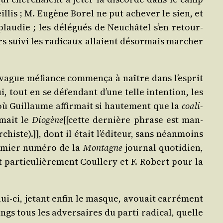
eillis ; M. Eugène Borel ne put ache­ver le sien, et
plau­die ; les délé­gués de Neu­châ­tel s’en retour­
rs sui­vi les radi­caux allaient désor­mais mar­cher
 vague méfiance com­men­ça à naître dans l’es­prit
ui, tout en se défen­dant d’une telle inten­tion, les
où Guillaume affir­mait si hau­te­ment que la
coa­li­
­mait le
Dio­gène
[[cette der­nière phrase est man­
histe).]], dont il était l’é­di­teur, sans néan­moins
e­mier numé­ro de la
Mon­tagne
jour­nal quo­ti­dien,
ar­ti­cu­liè­re­ment Coul­le­ry et F. Robert pour la
lui-ci, jetant enfin le masque, avouait car­ré­ment
rangs tous les adver­saires du par­ti radi­cal, quelle