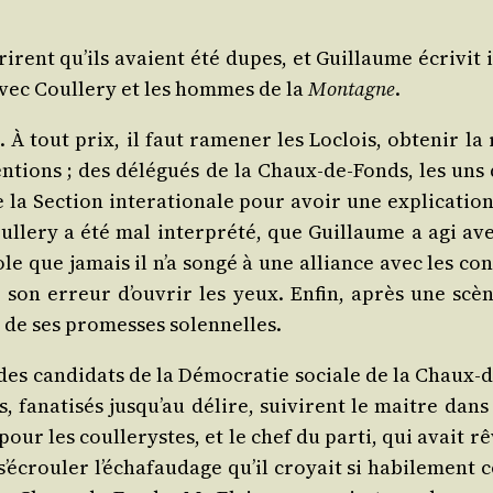
­prirent qu’ils avaient été dupes, et Guillaume écri­vit
 avec Coul­le­ry et les hommes de la
Mon­tagne
.
 tout prix, il faut rame­ner les Loclois, obte­nir la r
ten­tions ; des délé­gués de la Chaux-de-Fonds, les un
 Sec­tion inter­atio­nale pour avoir une expli­ca­tion
le­ry a été mal inter­pré­té, que Guillaume a agi avec t
ole que jamais il n’a son­gé à une alliance avec les co
son erreur d’ou­vrir les yeux. Enfin, après une scè
y de ses pro­messes solennelles.
 des can­di­dats de la Démo­cra­tie sociale de la Chaux
, fana­ti­sés jus­qu’au délire, sui­virent le maitre dans 
 pour les coul­le­rystes, et le chef du par­ti, qui avait r
s’é­crou­ler l’é­cha­fau­dage qu’il croyait si habi­le­m