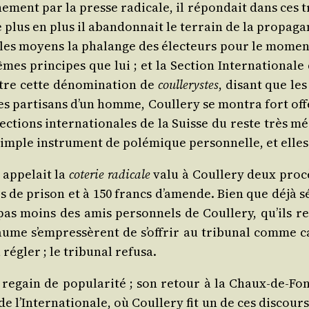
e­ment par la presse radi­cale, il répon­dait dans ces t
 plus en plus il aban­don­nait le ter­rain de la pro­pa­g
s les moyens la pha­lange des élec­teurs pour le moment
mes prin­cipes que lui ; et la Sec­tion Inter­na­tio­nal
re cette déno­mi­na­tion de
coul­le­rystes
, disant que les
es par­ti­sans d’un homme, Coul­le­ry se mon­tra fort off
c­tions inter­na­tio­nales de la Suisse du reste très mé
simple ins­tru­ment de polé­mique per­son­nelle, et elle
appe­lait la
cote­rie radi­cale
valu à Coul­le­ry deux pro­c
jours de pri­son et à 150 francs d’amende. Bien que déjà
nt pas moins des amis per­son­nels de Coul­le­ry, qu’i
llaume s’empressèrent de s’offrir au tri­bu­nal comme 
 régler ; le tri­bu­nal refusa.
egain de popu­la­ri­té ; son retour à la Chaux-de-Fonds 
 de l’Internationale, où Coul­le­ry fit un de ces dis­cours