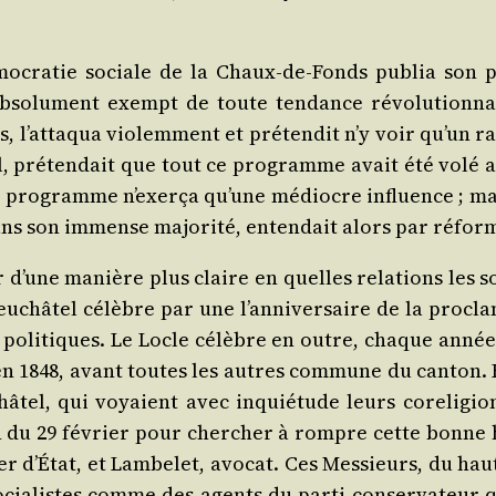
mo­cra­tie sociale de la Chaux-de-Fonds publia son 
so­lu­ment exempt de toute ten­dance révo­lu­tion­nai
l’at­ta­qua vio­lem­ment et pré­ten­dit n’y voir qu’un ra
, pré­ten­dait que tout ce pro­gramme avait été volé au
e pro­gramme n’exer­ça qu’une médiocre influence ; mais
dans son immense majo­ri­té, enten­dait alors par réfor
r d’une manière plus claire en quelles rela­tions les so
eu­châ­tel célèbre par une l’anniversaire de la pro­cla­
ns poli­tiques. Le Locle célèbre en outre, chaque année bi
en 1848, avant toutes les autres com­mune du can­ton. 
châ­tel, qui voyaient avec inquié­tude leurs core­li­
nion du 29 février pour cher­cher à rompre cette bonn
’É­tat, et Lam­be­let, avo­cat. Ces Mes­sieurs, du haut
socia­listes comme des agents du par­ti conser­va­teur 