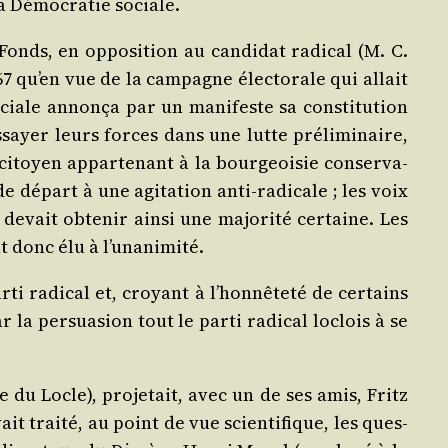
la Démo­cra­tie sociale.
nds, en oppo­si­tion au can­di­dat radi­cal (M. C.
67 qu’en vue de la cam­pagne élec­to­rale qui allait
sociale annon­ça par un mani­feste sa consti­tu­tion
sayer leurs forces dans une lutte pré­li­mi­naire,
citoyen appar­te­nant à la bour­geoi­sie conser­va­
e départ à une agi­ta­tion anti-radi­cale ; les voix
devait obte­nir ain­si une majo­ri­té cer­taine. Les
t donc élu à l’unanimité.
ti radi­cal et, croyant à l’hon­nê­te­té de cer­tains
a per­sua­sion tout le par­ti radi­cal loclois à se
du Locle), pro­je­tait, avec un de ses amis, Fritz
it trai­té, au point de vue scien­ti­fique, les ques­