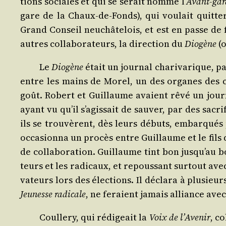
tions sociales et qui se serait nom­mé l’
Avant-gard
gare de la Chaux-de-Fonds), qui vou­lait quit­ter
Grand Conseil neu­châ­te­lois, et est en passe de
autres col­la­bo­ra­teurs, la direc­tion du
Dio­gène
(o
Le
Dio­gène
était un jour­nal cha­ri­va­rique, p
entre les mains de Morel, un des organes des coul
goût. Robert et Guillaume avaient rêvé un jour­nal
ayant vu qu’il s’agissait de sau­ver, par des sacri
ils se trou­vèrent, dès leurs débuts, embar­qués p
occa­sion­na un pro­cès entre Guillaume et le fils 
de col­la­bo­ra­tion. Guillaume tint bon jus­qu’au bo
teurs et les radi­caux, et repous­sant sur­tout avec 
va­teurs lors des élec­tions. Il décla­ra à plu­sie
Jeu­nesse radi­cale
, ne feraient jamais alliance avec 
Coul­le­ry, qui rédi­geait la
Voix de l’A­ve­nir
, co