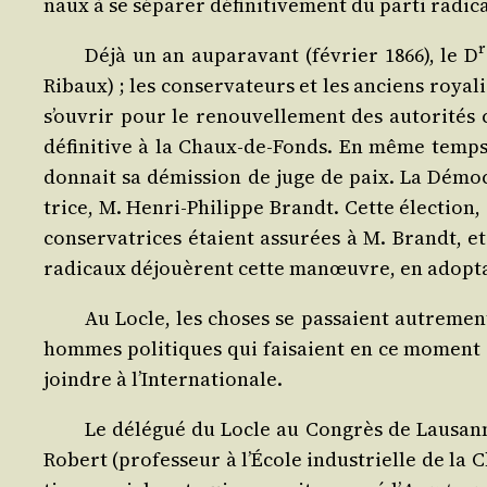
naux à se sépa­rer défi­ni­ti­ve­ment du par­ti radi­
r
Déjà un an aupa­ra­vant (février 1866), le D
Ribaux) ; les conser­va­teurs et les anciens roya­l
s’ou­vrir pour le renou­vel­le­ment des auto­ri­tés
défi­ni­tive à la Chaux-de-Fonds. En même temps, 
don­nait sa démis­sion de juge de paix. La Démo­cr
trice, M. Hen­ri-Phi­lippe Brandt. Cette élec­tion,
conser­va­trices étaient assu­rées à M. Brandt, et 
radi­caux déjouèrent cette manœuvre, en adop­tan
Au Locle, les choses se pas­saient autre­ment ;
hommes poli­tiques qui fai­saient en ce moment des
joindre à l’Internationale.
Le délé­gué du Locle au Congrès de Lau­sanne,
Robert (pro­fes­seur à l’École indus­trielle de la C