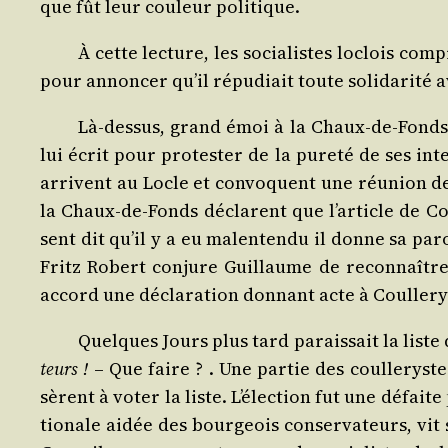
que fût leur cou­leur politique.
À cette lec­ture, les socia­listes loclois com
pour annon­cer qu’il répu­diait toute soli­da­ri­té
Là-des­sus, grand émoi à la Chaux-de-Fonds. À
lui écrit pour pro­tes­ter de la pure­té de ses in
arrivent au Locle et convoquent une réunion de la
la Chaux-de-Fonds déclarent que l’ar­ticle de Coul­
sent dit qu’il y a eu mal­en­ten­du il donne sa par
Fritz Robert conjure Guillaume de recon­naître 
accord une décla­ra­tion don­nant acte à Coul­le­r
Quelques Jours plus tard parais­sait la liste
teurs !
– Que faire ? . Une par­tie des coul­le­rystes
sèrent à voter la liste. L’é­lec­tion fut une défaite
tio­nale aidée des bour­geois conser­va­teurs, vit 