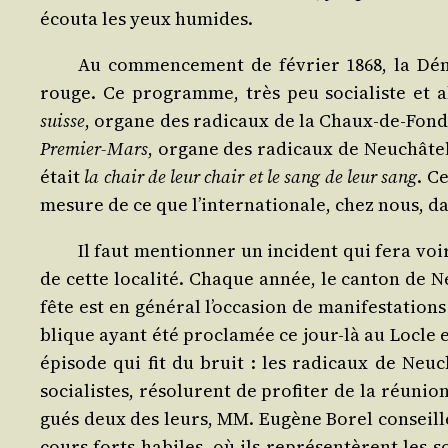
écou­ta les yeux humides.
Au com­men­ce­ment de février 1868, la Dé
rouge. Ce pro­gramme, très peu socia­liste et ab
suisse
, organe des radi­caux de la Chaux-de-Fonds, 
Pre­mier-Mars
, organe des radi­caux de Neu­châ­tel
était
la chair de leur chair et le sang de leur sang
. C
mesure de ce que l’in­ter­na­tio­nale, chez nous, 
Il faut men­tion­ner un inci­dent qui fera voi
de cette loca­li­té. Chaque année, le can­ton de N
fête est en géné­ral l’oc­ca­sion de mani­fes­ta­tio
blique ayant été pro­cla­mée ce jour-là au Locle 
épi­sode qui fit du bruit : les radi­caux de Neu­
socia­listes, réso­lurent de pro­fi­ter de la réu
gués deux des leurs, MM. Eugène Borel conseiller d
cours forts habiles, où ils repré­sen­tèrent les 