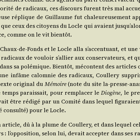
jo­ri­té de radi­caux, ces dis­cours furent très mal accu
­reuse réplique de Guillaume fut cha­leu­reu­se­ment ap
à que ceux des citoyens du Locle qui avaient jus­qu’a­lo
nce, comme on le vit bientôt.
 Chaux-de-Fonds et le Locle alla s’ac­cen­tuant, et une
s radi­caux de vou­loir s’al­lier aux conser­va­teurs, et q
dans sa polé­mique. Bien­tôt, mécon­tent des articles 
 une infâme calom­nie des radi­caux, Coul­le­ry sup­pri
texte ori­gi­nal du
Mémoire
(note du site la-presse-anar­c
emps parais­sait, pour rem­pla­cer le
Dio­gène
, le pr
it être rédi­gé par un Comi­té dans lequel figu­raient p
 consul­té) pour le Locle.
article, dû à la plume de Coul­le­ry, et dans lequel ce
eurs : l’opposition, selon lui, devait accep­ter dans ses 