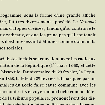
pro­gramme, sous la forme d’une grande affiche
re, fut très diver­se­ment appré­cié. Le
Natio­nal
mas d’u­to­pies creuses ; tan­dis qu’au contraire le
x radi­caux, et que les prin­cipes qu’il conte­nait
 il est inté­res­sant à étu­dier comme don­nant la
mes sociales.
cia­listes loclois se trou­vaient avec les radi­caux
er
ma­tion de la Répu­blique (1
mars 1848), et cette
s­sex­tile, l’an­ni­ver­saire du 29 février, la Répu­
En 1868, la fête du 29 février fut mar­quée par un
gion­naires du Locle faire cause com­mune avec les
e har­mo­nie ; ils envoyèrent au Locle comme délé­
 de la tri­bune popu­laire, pro­non­cèrent des dis­
qui cher­chaient à jeter la dis­corde dans le camp