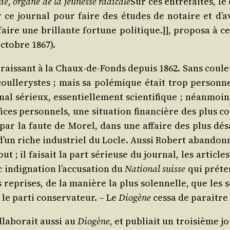
e, organe de la jeu­nesse radi­cale
Sur ces entre­faites, le
 ce jour­nal pour faire des études de notaire et d’av
 faire une brillante for­tune poli­tique.]], pro­po­sa
ctobre 1867).
arais­sant à la Chaux-de-Fonds depuis 1862. Sans cou­leur
­le­rystes ; mais sa polé­mique était trop per­son­ne
 sérieux, essen­tiel­le­ment scien­ti­fique ; néan­moins
­fices per­son­nels, une situa­tion finan­cière des plus 
ar la faute de Morel, dans une affaire des plus désa­g
d’un riche indus­triel du Locle. Aus­si Robert aban­don­n
ut ; il fai­sait la part sérieuse du jour­nal, les article
indi­gna­tion l’ac­cu­sa­tion du
Natio­nal suisse
qui pré­ten
urs reprises, de la manière la plus solen­nelle, que les
le par­ti conser­va­teur. – Le
Dio­gène
ces­sa de paraitre
l­la­bo­rait aus­si au
Dio­gène
, et publiait un troi­sième j