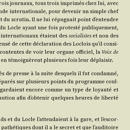
rois jour­naux, tous trois impri­més chez lui, avec
ande inter­na­tio­nale, pour deve­nir un simple chef
 du scru­tin. Il ne lui répu­gnait point d’en­tendre
e du Locle ayant une fois pro­tes­té publi­que­ment,
 inter­na­tio­naux étaient des
socia­listes
et non des
en­sé de cette décla­ra­tion des Loclois qu’il consi­
con­tentes de voir leur organe offi­ciel, la
Voix de
s en témoi­gnèrent plu­sieurs fois leur déplaisir.
ès de presse à la suite des­quels il fut condam­né,
 sépa­rés sur plu­sieurs points du pro­gramme coul­
ls regar­daient encore comme un type de loyau­té et
cau­tion afin d’obtenir quelques heures de liber­té
et du Locle l’at­ten­daient à la gare, et l’es­cor­
 pathé­tiques dont il a le secret et que l’au­di­toire