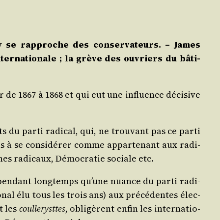
ry se rap­proche des conser­va­teurs. – James
In­ter­na­tio­nale ; la grève des ouvriers du bâti­
er de 1867 à 1868 et qui eut une influence déci­sive
u par­ti radi­cal, qui, ne trou­vant pas ce par­ti
ns à se consi­dé­rer comme appar­te­nant aux radi­
nes radi­caux, Démo­cra­tie sociale etc.
 pen­dant long­temps qu’une nuance du par­ti radi­
nal élu tous les trois ans) aux pré­cé­dentes élec­
t les
coul­le­rysttes
, obli­gèrent enfin les inter­na­tio­