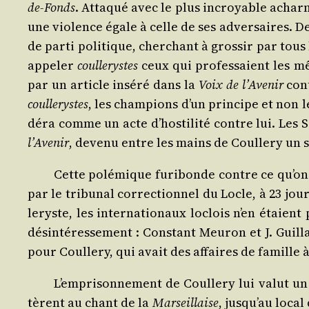
de-Fonds
. Atta­qué avec le plus incroyable achar­n
une vio­lence égale à celle de ses adver­saires. De
de par­ti poli­tique, cher­chant à gros­sir par tou
appe­ler
coul­le­rystes
ceux qui pro­fes­saient les mê
par un article insé­ré dans la
Voix de l’A­ve­nir
cont
coul­le­rystes
, les cham­pions d’un prin­cipe et non l
dé­ra comme un acte d’hostilité contre lui. Les Se
l’A­ve­nir
, deve­nu entre les mains de Coul­le­ry un 
Cette polé­mique furi­bonde contre ce qu’on 
par le tri­bu­nal cor­rec­tion­nel du Locle, à 23 
le­ryste, les inter­na­tio­naux loclois n’en étaie
dés­in­té­res­se­ment : Constant Meu­ron et J. Gui
pour Coul­le­ry, qui avait des affaires de famille à
L’emprisonnement de Coul­le­ry lui valut un r
tèrent au chant de la
Mar­seillaise
, jus­qu’au local