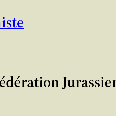
iste
édération Jurassie