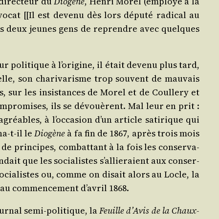
 direc­teur du
Dio­gène
, Hen­ri Morel (employé à la
ocat [[Il est deve­nu dès lors dépu­té radi­cal au
 à ces deux jeunes gens de reprendre avec quelques
 poli­tique à l’origine, il était deve­nu plus tard,
lle, son cha­ri­va­risme trop sou­vent de mau­vais
, sur les insis­tances de Morel et de Coul­le­ry et
com­pro­mises, ils se dévouèrent. Mal leur en prit :
réables, à l’oc­ca­sion d’un article sati­rique qui
a-t-il le
Dio­gène
à fa fin de 1867, après trois mois
s de prin­cipes, com­bat­tant à la fois les conser­va­
­dait que les socia­listes s’al­lie­raient aux conser­
 socia­listes ou, comme on disait alors au Locle, la
 au com­men­ce­ment d’a­vril 1868.
our­nal semi-poli­tique, la
Feuille d’Avis de la Chaux-