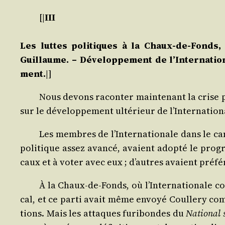
[|
III
Les luttes poli­tiques à la Chaux-de-Fonds, 
Guillaume. – Déve­lop­pe­ment de l’In­ter­na­ti
ment.
|]
Nous devons racon­ter main­te­nant la crise po
sur le déve­lop­pe­ment ulté­rieur de l’In­ter­na­t
Les membres de l’Internationale dans le can­t
poli­tique assez avan­cé, avaient adop­té le pro­
caux et à voter avec eux ; d’autres avaient pré­fé
À la Chaux-de-Fonds, où l’Internationale com
cal, et ce par­ti avait même envoyé Coul­le­ry com
tions. Mais les attaques furi­bondes du
Natio­nal 