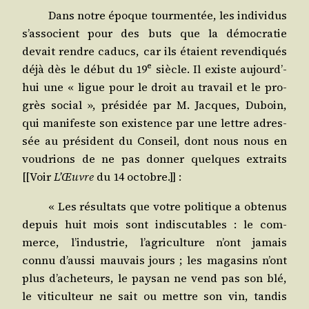
Dans notre époque tour­men­tée, les indi­vi­dus
s’as­so­cient pour des buts que la démo­cra­tie
devait rendre caducs, car ils étaient reven­di­qués
e
déjà dès le début du 19
siècle. Il existe aujourd’­
hui une « ligue pour le droit au tra­vail et le pro­
grès social », pré­si­dée par M. Jacques, Duboin,
qui mani­feste son exis­tence par une lettre adres­
sée au pré­sident du Conseil, dont nous nous en
vou­drions de ne pas don­ner quelques extraits
[[Voir
L’Œuvre
du 14 octobre.]] :
« Les résul­tats que votre poli­tique a obte­nus
depuis huit mois sont indis­cu­tables : le com­
merce, l’in­dus­trie, l’a­gri­cul­ture n’ont jamais
connu d’aus­si mau­vais jours ; les maga­sins n’ont
plus d’acheteurs, le pay­san ne vend pas son blé,
le viti­cul­teur ne sait ou mettre son vin, tan­dis