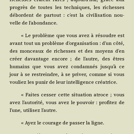
pro­grès de toutes les tech­niques, les richesses
débordent de par­tout : c’est la civi­li­sa­tion nou­
velle de l’abondance.
« Le pro­blème que vous avez à résoudre est
avant tout un pro­blème d’or­ga­ni­sa­tion : d’un côté,
des mon­ceaux de richesses et des moyens d’en
créer davan­tage encore ; de l’autre, des êtres
humains que vous avez condam­nés jus­qu’à ce
jour à se res­treindre, à se pri­ver, comme si vous
vou­liez les punir de leur intel­li­gence créatrice.
« Faites ces­ser cette situa­tion atroce ; vous
avez l’autorité, vous avez le pou­voir : pro­fi­tez de
l’une, uti­li­sez l’autre.
« Ayez le cou­rage de pas­ser la ligne.