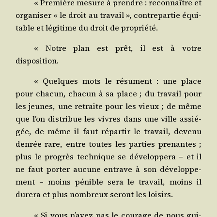
« Pre­mière mesure à prendre : recon­naître et
orga­ni­ser « le droit au tra­vail », contre­par­tie équi­
table et légi­time du droit de propriété.
« Notre plan est prêt, il est à votre
disposition.
« Quelques mots le résument : une place
pour cha­cun, cha­cun à sa place ; du tra­vail pour
les jeunes, une retraite pour les vieux ; de même
que l’on dis­tri­bue les vivres dans une ville assié­
gée, de même il faut répar­tir le tra­vail, deve­nu
den­rée rare, entre toutes les par­ties pre­nantes ;
plus le pro­grès tech­nique se déve­lop­pe­ra – et il
ne faut por­ter aucune entrave à son déve­lop­pe­
ment – moins pénible sera le tra­vail, moins il
dure­ra et plus nom­breux seront les loisirs.
« Si vous n’a­vez pas le cou­rage de nous gui­