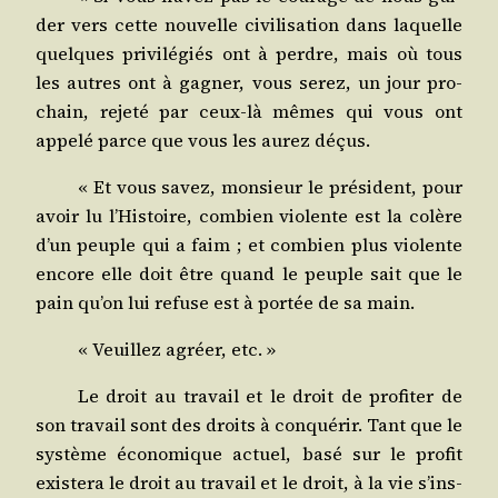
der vers cette nou­velle civi­li­sa­tion dans laquelle
quelques pri­vi­lé­giés ont à perdre, mais où tous
les autres ont à gagner, vous serez, un jour pro­
chain, reje­té par ceux-là mêmes qui vous ont
appe­lé parce que vous les aurez déçus.
« Et vous savez, mon­sieur le pré­sident, pour
avoir lu l’His­toire, com­bien vio­lente est la colère
d’un peuple qui a faim ; et com­bien plus vio­lente
encore elle doit être quand le peuple sait que le
pain qu’on lui refuse est à por­tée de sa main.
« Veuillez agréer, etc. »
Le droit au tra­vail et le droit de pro­fi­ter de
son tra­vail sont des droits à conqué­rir. Tant que le
sys­tème éco­no­mique actuel, basé sur le pro­fit
exis­te­ra le droit au tra­vail et le droit, à la vie s’ins­