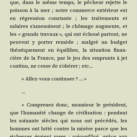
que, dans le même temps, le pêcheur rejette le
pois­son à la mer ; notre com­merce exté­rieur est
en régres­sion constante ; les trai­te­ments et
salaires s’a­me­nuisent ; le chô­mage aug­mente, et
les « grands tra­vaux », qui ont échoué par­tout, ne
peuvent y por­ter remède ; mal­gré un bud­get
théo­ri­que­ment en équi­libre, la situa­tion finan­
cière de la France, par le jeu des emprunts à jet
conti­nu, ne cesse de s’o­bé­rer ; etc…
« Allez-vous continuer ? … »
…
« Com­pre­nez donc, mon­sieur le pré­sident,
que l’hu­ma­ni­té change de civi­li­sa­tion : pen­dant
les soixante siècles qui nous ont pré­cé­dés, les
hommes ont lut­té contre la misère parce que les
richesses éraient rares ; aujourd’hui, grâce aux