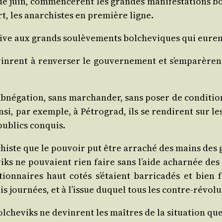
juin, com­men­cèrent les grandes mani­fes­ta­tions bol
rt, les anar­chistes en pre­mière ligne.
e aux grands sou­lè­ve­ments bol­che­viques qui eurent l
­vinrent à ren­ver­ser le gou­ver­ne­ment et s’emparèrent
né­ga­tion, sans mar­chan­der, sans poser de condi­tion
si, par exemple, à Pétro­grad, ils se ren­dirent sur les l
 publics conquis.
r­chiste que le pou­voir put être arra­ché des mains de
­viks ne pou­vaient rien faire sans l’aide achar­née de
ion­naires haut cotés s’étaient bar­ri­ca­dés et bien f
 jour­nées, et à l’issue duquel tous les contre-révo­lu
ol­che­viks ne devinrent les maîtres de la situa­tion qu