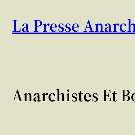
Aller
au
La Presse Anarch
contenu
Anarchistes Et B