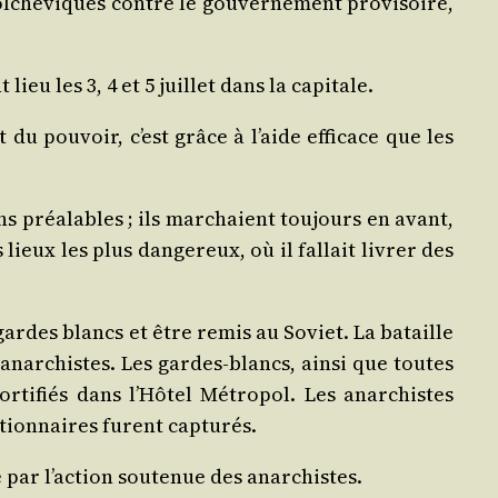
­che­viques contre le gou­ver­ne­ment pro­vi­soire,
ieu les 3, 4 et 5 juillet dans la capitale.
 du pou­voir, c’est grâce à l’aide effi­cace que les
s préa­lables ; ils mar­chaient tou­jours en avant,
ieux les plus dan­ge­reux, où il fal­lait livrer des
s gardes blancs et être remis au Soviet. La bataille
s anar­chistes. Les gardes-blancs, ain­si que toutes
or­ti­fiés dans l’Hôtel Métro­pol. Les anar­chistes
­tion­naires furent capturés.
e par l’action sou­te­nue des anarchistes.