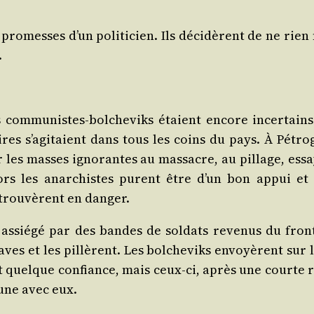
pro­messes d’un poli­ti­cien. Ils déci­dèrent de ne rien
.
 com­mu­nistes-bol­che­viks étaient encore incer­tains
ires s’agitaient dans tous les coins du pays. À Pétro­
r les masses igno­rantes au mas­sacre, au pillage, ess
lors les anar­chistes purent être d’un bon appui et l
e trou­vèrent en danger.
ssié­gé par des bandes de sol­dats reve­nus du fron
ves et les pillèrent. Les bol­che­viks envoyèrent sur
t quelque confiance, mais ceux-ci, après une courte ré
mune avec eux.