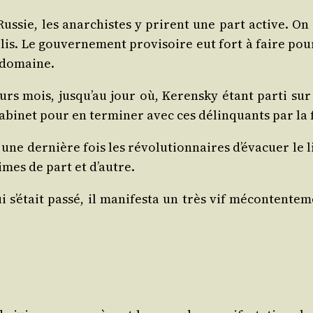
 Rus­sie, les anar­chistes y prirent une part active. On
blis. Le gou­ver­ne­ment pro­vi­soire eut fort à faire pou
e domaine.
ieurs mois, jusqu’au jour où, Kerens­ky étant par­ti s
abi­net pour en ter­mi­ner avec ces délin­quants par la 
ne der­nière fois les révo­lu­tion­naires d’évacuer le li
times de part et d’autre.
s’était pas­sé, il mani­fes­ta un très vif mécon­ten­te­