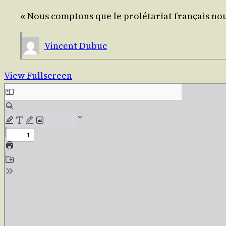
« Nous comp­tons que le pro­lé­ta­riat fran­çais no
Vincent Dubuc
View Fullscreen