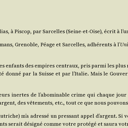
lias, à Piscop, par Sar­celles (Seine-et-Oise), écrit à l’u
ns, Gre­noble, Péage et Sar­celles, adhé­rents à l’
Uni
es enfants des empires cen­traux, pris par­mi les plus 
té don­né par la Suisse et par l’Italie. Mais le Gou­ve
­teurs inertes de l’abominable crime qui chaque jour f
argent, des vête­ments, etc., tout ce que nous pou­von
triche) m’a adres­sé un pres­sant appel d’argent. Si 
nts serait dési­gné comme votre pro­té­gé et sau­ra vo