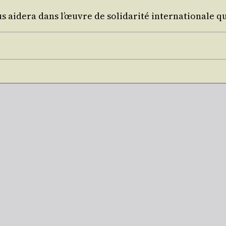
us aide­ra dans l’œuvre de soli­da­ri­té inter­na­tio­nal