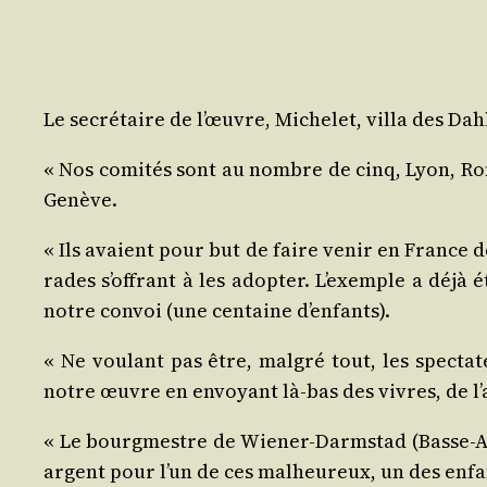
Le secré­taire de l’œuvre, Miche­let, vil­la des Dah­
« Nos comi­tés sont au nombre de cinq, Lyon, Roma
Genève.
« Ils avaient pour but de faire venir en France d
rades s’offrant à les adop­ter. L’exemple a déjà é
notre convoi (une cen­taine d’enfants).
« Ne vou­lant pas être, mal­gré tout, les spec­ta
notre œuvre en envoyant là-bas des vivres, de l’
« Le bourg­mestre de Wie­ner-Darm­stad (Basse-Au
argent pour l’un de ces mal­heu­reux, un des enfa