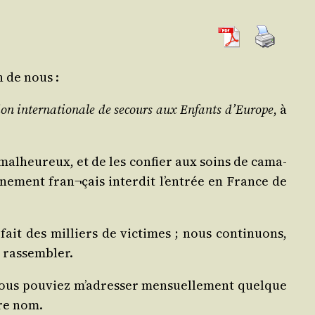
n de nous :
on inter­na­tio­nale de secours aux Enfants d’Europe
, à
mal­heu­reux, et de les confier aux soins de cama­
r­ne­ment fran¬çais inter­dit l’entrée en France de
ait des mil­liers de vic­times ; nous conti­nuons,
s rassembler.
vous pou­viez m’adresser men­suel­le­ment quelque
tre nom.