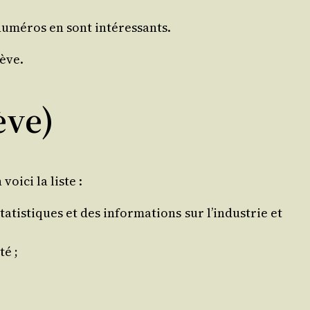
 numé­ros en sont intéressants.
nève.
ève)
oi­ci la liste :
ta­tis­tiques et des infor­ma­tions sur l’industrie et
té ;