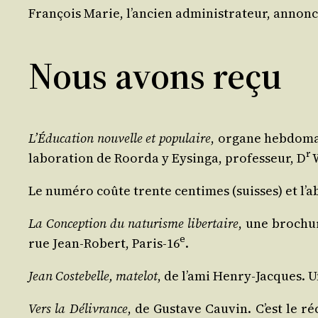
Fran­çois Marie, l’ancien admi­nis­tra­teur, annon
Nous avons reçu
L’Éducation nou­velle et popu­laire
, organe heb­do­ma
r
la­bo­ra­tion de Roor­da y Eysin­ga, pro­fes­seur, D
W
Le numé­ro coûte trente cen­times (suisses) et l’
La Concep­tion du natu­risme liber­taire
, une bro­chur
e
rue Jean-Robert, Paris-16
.
Jean Cos­te­belle, mate­lot
, de l’ami Hen­ry-Jacques. 
Vers la Déli­vrance
, de Gus­tave Cau­vin. C’est le r