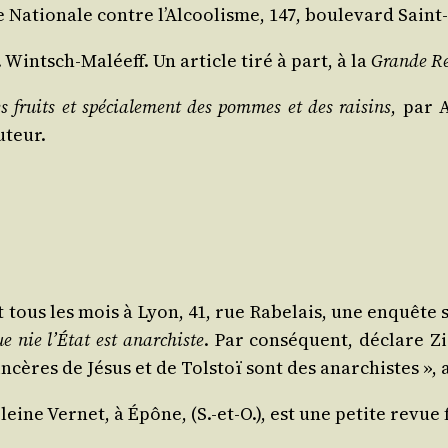
gue Natio­nale contre l’Alcoolisme, 147, bou­le­vard Sain
N. Wintsch-Maléeff. Un article tiré à part, à la
Grande R
 des fruits et spé­cia­le­ment des pommes et des rai­sins
, par 
uteur.
sant tous les mois à Lyon, 41, rue Rabe­lais, une enquêt
e nie l’État est anar­chiste
. Par consé­quent, déclare Zis­
 sin­cères de Jésus et de Tol­stoï sont des anar­chistes »
eine Ver­net, à Épône, (S.-et‑O.), est une petite revue f