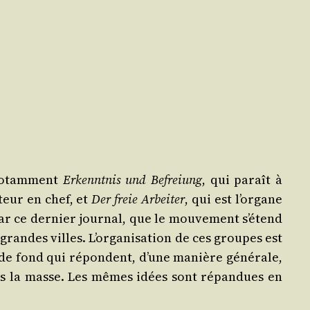
 notam­ment
Erkennt­nis und Befreiung
, qui paraît à
­teur en chef, et
Der freie Arbei­ter
, qui est l’organe
ar ce der­nier jour­nal, que le mou­ve­ment s’étend
 grandes villes. L’organisation de ces groupes est
 de fond qui répondent, d’une manière géné­rale,
ns la masse. Les mêmes idées sont répan­dues en