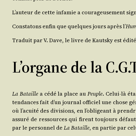
L’auteur de cette infa­mie a cou­ra­geu­se­ment sig
Consta­tons enfin que quelques jours après l’
Huma
Tra­duit par V. Dave, le livre de Kauts­ky est édi­t
L’organe de la C.G.T
La Bataille
a cédé la place au
Peuple
. Celui-là éta
ten­dances fait d’un jour­nal offi­ciel une chose gé
où l’acuité des divi­sions, en l’obligeant à prendr
assu­ré de res­sources qui firent tou­jours défau
par le per­son­nel de
La Bataille
, en par­tie par cel