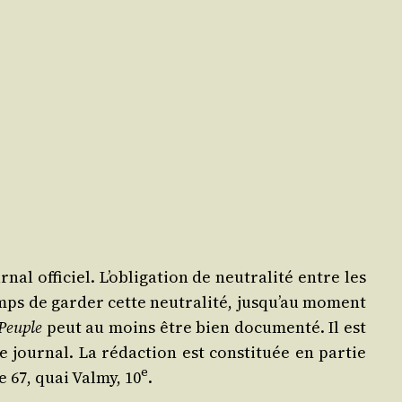
­nal offi­ciel. L’obligation de neu­tra­li­té entre les
mps de gar­der cette neu­tra­li­té, jusqu’au moment
Peuple
peut au moins être bien docu­men­té. Il est
e jour­nal. La rédac­tion est consti­tuée en par­tie
e
e 67, quai Val­my, 10
.