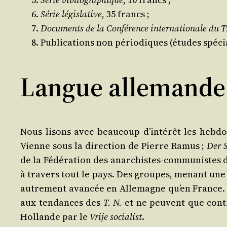
Série légis­la­tive
, 35 francs ;
Docu­ments de la Confé­rence inter­na­tio­nale du T
Publi­ca­tions non pério­diques (études spé­cia
Langue allemande
Nous lisons avec beau­coup d’intérêt les heb­do
Vienne sous la direc­tion de Pierre Ramus ;
Der S
de la Fédé­ra­tion des anar­chistes-com­mu­nistes 
à tra­vers tout le pays. Des groupes, menant une 
autre­ment avan­cée en Alle­magne qu’en France.
aux ten­dances des
T. N.
et ne peuvent que contr
Hol­lande par le
Vrije socia­list
.