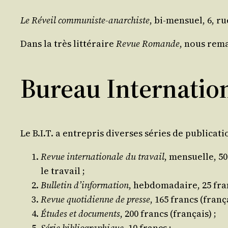
Le Réveil com­mu­niste-anar­chiste
, bi-men­suel, 6, r
Dans la très lit­té­raire
Revue Romande
, nous rema
Bureau Internation
Le B.I.T. a entre­pris diverses séries de publi­ca­ti
Revue inter­na­tio­nale du tra­vail
, men­suelle, 50
le travail ;
Bul­le­tin d’information
, heb­do­ma­daire, 25 fran
Revue quo­ti­dienne de presse
, 165 francs (fran­ça
Études et docu­ments
, 200 francs (fran­çais) ;
Série biblio­gra­phique
, 10 francs ;