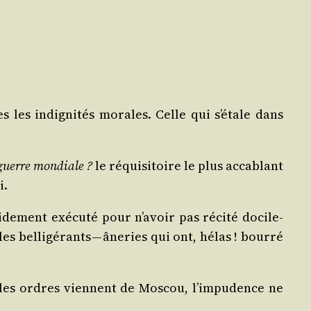
s les indi­gni­tés morales. Celle qui s’étale dans
guerre mon­diale ?
le réqui­si­toire le plus acca­blant
i.
de­ment exé­cu­té pour n’avoir pas réci­té doci­le­
les bel­li­gé­rants — âne­ries qui ont, hélas ! bour­ré
ue les ordres viennent de Mos­cou, l’impudence ne