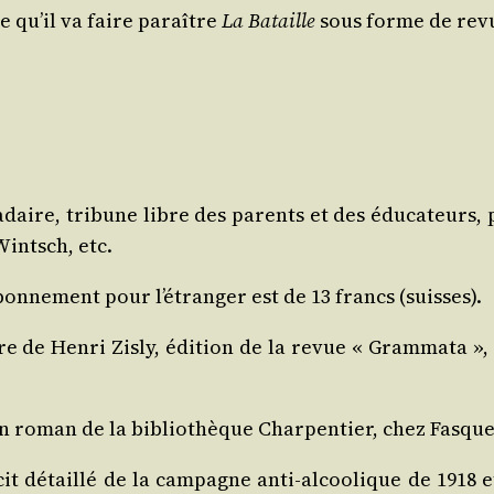
ce qu’il va faire paraître
La Bataille
sous forme de revue
­daire, tri­bune libre des parents et des édu­ca­teurs, 
intsch, etc.
abonnement pour l’étranger est de 13 francs (suisses).
e de Hen­ri Zis­ly, édi­tion de la revue « Gram­ma­ta », 
Un roman de la biblio­thèque Char­pen­tier, chez Fasque
écit détaillé de la cam­pagne anti-alcoo­lique de 1918 