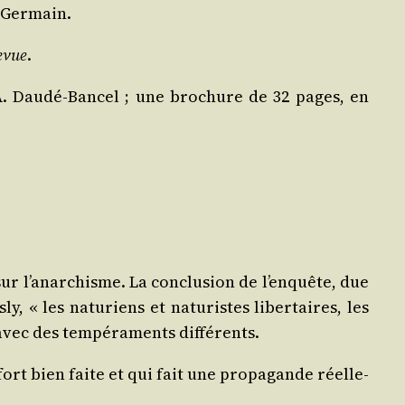
t-Germain.
evue
.
A. Dau­dé-Ban­cel ; une bro­chure de 32 pages, en
e sur l’anarchisme. La conclu­sion de l’enquête, due
ly, « les natu­riens et natu­ristes liber­taires, les
, avec des tem­pé­ra­ments différents.
ort bien faite et qui fait une pro­pa­gande réel­le­