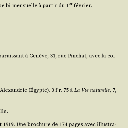
er
 bi-men­suelle à par­tir du 1
février.
parais­sant à Genève, 31, rue Pin­chat, avec la col­
Alexan­drie (Égypte). 0 f r. 75 à
La Vie natu­relle
, 7,
lle.
et 1919. Une bro­chure de 174 pages avec illus­tra­