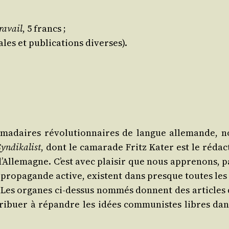
ra­vail
, 5 francs ;
les et publi­ca­tions diverses).
­ma­daires révo­lu­tion­naires de langue alle­mande,
yn­di­ka­list
, dont le cama­rade Fritz Kater est le rédac
d’Allemagne. C’est avec plai­sir que nous appre­nons, p
pro­pa­gande active, existent dans presque toutes les
 Les organes ci-des­sus nom­més donnent des articles
i­buer à répandre les idées com­mu­nistes libres da