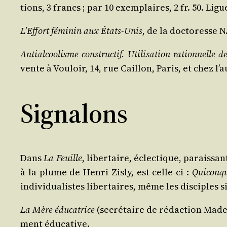
tions, 3 francs ; par 10 exem­plaires, 2 fr. 50. Li
L’Effort fémi­nin aux États-Unis
, de la doc­to­resse 
Anti­al­coo­lisme construc­tif. Uti­li­sa­tion ration­nelle
vente à Vou­loir, 14, rue Caillon, Paris, et chez l’a
Signalons
Dans
La Feuille
, liber­taire, éclec­tique, parais­
à la plume de Hen­ri Zis­ly, est celle-ci :
Qui­conqu
indi­vi­dua­listes liber­taires, même les dis­ciples
La Mère édu­ca­trice
(secré­taire de rédac­tion Made­l
ment éducative.