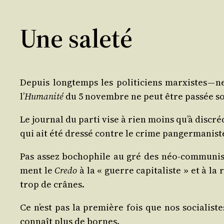
Une saleté
Depuis long­temps les poli­ti­ciens mar­xistes — 
l’
Huma­ni­té
du 5 novembre ne peut être pas­sée so
Le jour­nal du par­ti vise à rien moins qu’à dis­cré
qui ait été dres­sé contre le crime pan­ger­ma­nist
Pas assez bocho­phile au gré des néo-com­mu­nistes
ment le
Cre­do
à la « guerre capi­ta­liste » et à la r
trop de crânes.
Ce n’est pas la pre­mière fois que nos socia­lis
connaît plus de bornes.