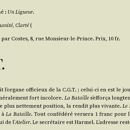
né :
Un Ligueur
.
­ni­té
,
Clar­té
(
é par Costes, 8, rue Mon­sieur-le-Prince. Prix, 10 fr.
.
it l’organe offi­cieux de la C.G.T. ; celui-ci en est le jour
né­ra­le­ment fort inco­lore.
La Bataille
s’efforça long­te
e plus net­te­ment posi­tion, la ren­dit plus vivante.
Le 
t à
La Bataille
. Tout confé­dé­ré ver­se­ra 1 franc pour l
ui de l’
Ate­lier
. Le secré­taire est Har­mel. L’adresse rest