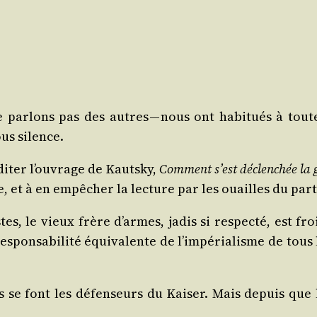
ne par­lons pas des autres — nous ont habi­tués à toute
us silence.
­di­ter l’ouvrage de Kauts­ky,
Com­ment s’est déclen­chée la 
e, et à en empê­cher la lec­ture par les ouailles du part
, le vieux frère d’armes, jadis si res­pec­té, est froi­
es­pon­sa­bi­li­té équi­va­lente de l’impérialisme de tous 
tes se font les défen­seurs du Kai­ser. Mais depuis q