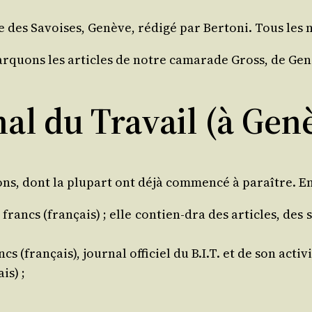
ue des Savoises, Genève, rédi­gé par Ber­to­ni. Tous les
r­quons les articles de notre cama­rade Gross, de Ge
al du Travail (à Gen
ons, dont la plu­part ont déjà com­men­cé à paraître. En v
 francs (fran­çais) ; elle contien-dra des articles, des s
cs (fran­çais), jour­nal offi­ciel du B.I.T. et de son activi
is) ;