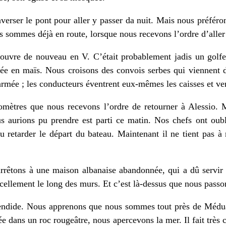
rser le pont pour aller y passer da nuit. Mais nous préféro
us sommes déjà en route, lorsque nous recevons l’ordre d’alle
s’ouvre de nouveau en V. C’était probablement jadis un golfe
ivée en maïs. Nous croisons des convois serbes qui viennent 
’armée ; les conducteurs éventrent eux-mêmes les caisses et ve
omètres que nous recevons l’ordre de retourner à Alessio.
s aurions pu prendre est parti ce matin. Nos chefs ont ou
u retarder le départ du bateau. Maintenant il ne tient pas à 
rêtons à une maison albanaise abandonnée, qui a dû servir d
ellement le long des murs. Et c’est là-dessus que nous passon
ndide. Nous apprenons que nous sommes tout près de Médua.
lée dans un roc rougeâtre, nous apercevons la mer. Il fait trè