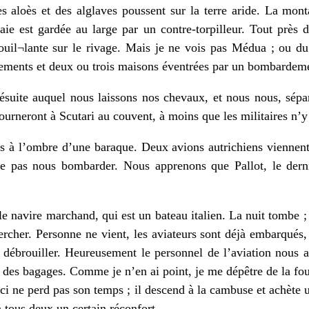
es aloès et des alglaves poussent sur la terre aride. La mon
ie est gardée au large par un contre-torpilleur. Tout près 
ouil¬lante sur le rivage. Mais je ne vois pas Médua ; ou du
ments et deux ou trois maisons éventrées par un bombardem
suite auquel nous laissons nos chevaux, et nous nous, sépar
ourneront à Scutari au couvent, à moins que les militaires n’y
is à l’ombre d’une baraque. Deux avions autrichiens viennent
ne pas nous bombarder. Nous apprenons que Pallot, le dern
le navire marchand, qui est un bateau italien. La nuit tombe ; 
rcher. Personne ne vient, les aviateurs sont déjà embarqués, 
se débrouiller. Heureusement le personnel de l’aviation nous a
des bagages. Comme je n’en ai point, je me dépêtre de la foul
ci ne perd pas son temps ; il descend à la cambuse et achète 
à tous deux un certain réconfort.