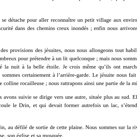
 se détache pour aller reconnaître un petit village aux envir
curité dans des chemins creux inondés ; enfin nous arrivons
es provisions des jésuites, nous nous allongeons tout habill
breux pour prétendre à un lit quelconque ; mais nous somme
é la nuit à la belle étoile. Je crois même qu’ils ont marché
 sommes certainement à l’arrière-garde. Le jésuite nous fait 
e colline rocailleuse ; nous rattrapons ainsi une partie de la m
 avons suivie se dirige vers une autre, située plus au sud. El
oule le Drin, et qui devait former autrefois un lac, s’éten
n, au défilé de sortie de cette plaine. Nous sommes sur la rive
sse, son église et sa mosquée.