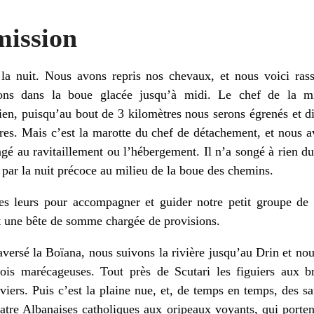
mission
la nuit. Nous avons repris nos chevaux, et nous voici ras
nons dans la boue glacée jusqu’à midi. Le chef de la mi
 rien, puisqu’au bout de 3 kilomètres nous serons égrenés et d
res. Mais c’est la marotte du chef de détachement, et nous av
gé au ravitaillement ou l’hébergement. Il n’a songé à rien du
s par la nuit précoce au milieu de la boue des chemins.
des leurs pour accompagner et guider notre petit groupe de
 une bête de somme chargée de provisions.
raversé la Boïana, nous suivons la rivière jusqu’au Drin et no
fois marécageuses. Tout près de Scutari les figuiers aux b
viers. Puis c’est la plaine nue, et, de temps en temps, des s
tre Albanaises catholiques aux oripeaux voyants, qui portent