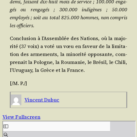
demi, fai­sant dix-huit mois de ser­vice ; 100.000 enga­
gés ou ren­ga­gés ; 300.000 indi­gènes ; 50.000
employés ; soit au total 825.000 hommes, non com­pris
les officiers.
Conclu­sion à l’Assemblée des Nations, où la majo­
ri­té (37 voix) a voté un vœu en faveur de la limi­ta­
tion des arme­ments, la mino­ri­té oppo­sante, com­
pre­nait la Pologne, la Rou­ma­nie, le Bré­sil, le Chi­li,
l’Uruguay, la Grèce et la France.
[/​M. P./]
Vincent Dubuc
View Fullscreen