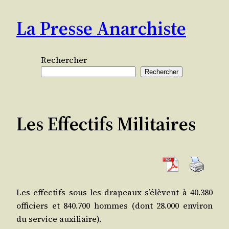
Aller
La Presse Anarchiste
au
contenu
Rechercher
Rechercher
Les Effectifs Militaires
Les effec­tifs sous les dra­peaux s’élèvent à 40.380
offi­ciers et 840.700 hommes (dont 28.000 envi­ron
du ser­vice auxiliaire).