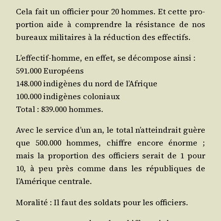
Cela fait un offi­cier pour 20 hommes. Et cette pro­
por­tion aide à com­prendre la résis­tance de nos
bureaux mili­taires à la réduc­tion des effectifs.
L’effectif-homme, en effet, se décom­pose ainsi :
591.000 Européens
148.000 indi­gènes du nord de l’Afrique
100.000 indi­gènes coloniaux
Total : 839.000 hommes.
Avec le ser­vice d’un an, le total n’atteindrait guère
que 500.000 hommes, chiffre encore énorme ;
mais la pro­por­tion des offi­ciers serait de 1 pour
10, à peu près comme dans les répu­bliques de
l’Amérique centrale.
Mora­li­té : Il faut des sol­dats pour les officiers.