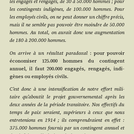
les enga­gés et ren­ga­gés, de 30 à 50.000 hommes ; pour
les contin­gents indi­gènes, de 100.000 hommes. Pour
les employés civils, on ne peut don­ner un chiffre pré­cis,
mais il ne semble pas pou­voir être moindre de 50.000
hommes. Au total, on aurait donc une aug­men­ta­tion
de 180 à 200.000 hommes.
On arrive à un résul­tat para­doxal
: pour pou­voir
éco­no­mi­ser 125.000 hommes du contin­gent
annuel, il faut 200.000 enga­gés, ren­ga­gés, indi­
gènes ou employés civils.
C’est donc à une inten­si­fi­ca­tion de notre effort mili­
taire qu’aboutit le pro­jet gou­ver­ne­men­tal après les
deux années de la période tran­si­toire. Nos effec­tifs du
temps de paix seraient, supé­rieurs à ceux que nous
entre­te­nions en 1914 ; ils com­pren­draient en effet :
375.000 hommes four­nis par un contin­gent annuel et