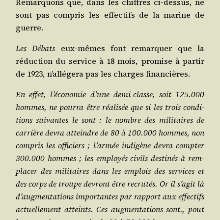
Remar­quons que, dans les chiffres ci-des­sus, ne
sont pas com­pris les effec­tifs de la marine de
guerre.
Les Débats
eux-mêmes font remar­quer que la
réduc­tion du ser­vice à 18 mois, pro­mise à par­tir
de 1923, n’allégera pas les charges financières.
En effet, l’économie d’une demi-classe, soit 125.000
hommes, ne pour­ra être réa­li­sée que si les trois condi­
tions sui­vantes le sont : le nombre des mili­taires de
car­rière devra atteindre de 80 à 100.000 hommes, non
com­pris les offi­ciers ; l’armée indi­gène devra comp­ter
300.000 hommes ; les employés civils des­ti­nés à rem­
pla­cer des mili­taires dans les emplois des ser­vices et
des corps de troupe devront être recru­tés. Or il s’agit là
d’augmentations impor­tantes par rap­port aux effec­tifs
actuel­le­ment atteints. Ces aug­men­ta­tions sont., pout