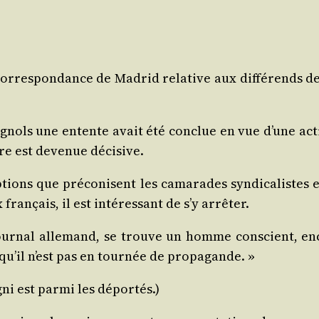
­res­pon­dance de Madrid rela­tive aux dif­fé­rends de 
espa­gnols une entente avait été conclue en vue d’une ac
ure est deve­nue décisive.
tions que pré­co­nisent les cama­rades syn­di­ca­listes
ran­çais, il est inté­res­sant de s’y arrêter.
e jour­nal alle­mand, se trouve un homme conscient, en
squ’il n’est pas en tour­née de propagande. »
i est par­mi les déportés.)