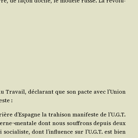
re, de façon docile, le modèle russe. La révo­lu­
u Tra­vail, décla­rant que son pacte avec l’Union
este :
ère d’Espagne la tra­hi­son mani­feste de l’U.G.T.
uverne¬mentale dont nous souf­frons depuis deux
socia­liste, dont l’influence sur l’U.G.T. est bien