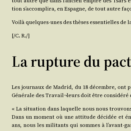
tout autre que dans l’ancien empire des Tsars et
tion s’accomplira, en Espagne, de tout autre faço
Voi­là quelques-unes des thèses essen­tielles de la 
[/​C. R./]
La rupture du pac
Les jour­naux de Madrid, du 18 décembre, ont pub
Géné­rale des Travail¬leurs doit être consi­dé­ré 
« La situa­tion dans laquelle nous nous trou­vons
Dans un moment où une atti­tude déci­dée et én
ans, nous les mili­tants qui sommes à l’avant-gard