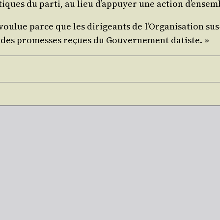
i­tiques du par­ti, au lieu d’appuyer une action d’ense
é vou­lue parce que les diri­geants de l’Organisation sus-
n des pro­messes reçues du Gou­ver­ne­ment datiste. »