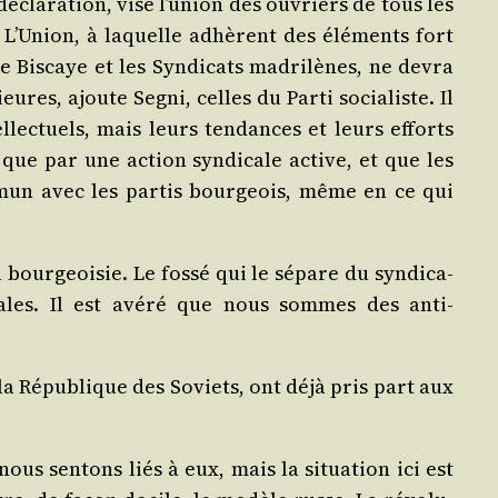
décla­ra­tion, vise l’union des ouvriers de tous les
te. L’Union, à laquelle adhèrent des élé­ments fort
e Bis­caye et les Syn­di­cats madri­lènes, ne devra
ures, ajoute Segni, celles du Par­ti socia­liste. Il
l­lec­tuels, mais leurs ten­dances et leurs efforts
que par une action syn­di­cale active, et que les
mun avec les par­tis bour­geois, même en ce qui
our­geoi­sie. Le fos­sé qui le sépare du syn­di­ca­
­rales. Il est avé­ré que nous sommes des anti-
 la Répu­blique des Soviets, ont déjà pris part aux
s sen­tons liés à eux, mais la situa­tion ici est