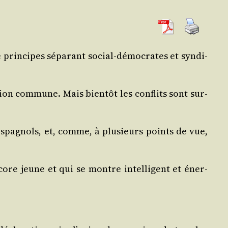
prin­cipes sépa­rant social-démo­crates et syn­di­
tion com­mune. Mais bien­tôt les conflits sont sur­
 espa­gnols, et, comme, à plu­sieurs points de vue,
core jeune et qui se montre intel­li­gent et éner­