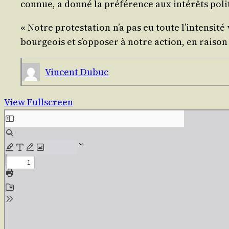
connue, a don­né la pré­fé­rence aux inté­rêts pol
« Notre pro­tes­ta­tion n’a pas eu toute l’intensit
bour­geois et s’opposer à notre action, en rai­so
Vincent Dubuc
View Fullscreen