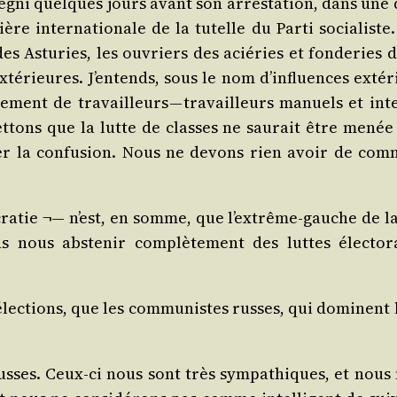
 Segni quelques jours avant son arres­ta­tion, dans une 
re inter­na­tio­nale de la tutelle du Par­ti socia­lis
 Astu­ries, les ouvriers des acié­ries et fon­de­ries d
é­rieures. J’entends, sous le nom d’influences exté­rie
e­ment de tra­vailleurs — tra­vailleurs manuels et inte
tons que la lutte de classes ne sau­rait être menée 
er la confu­sion. Nous ne devons rien avoir de com­
ra­tie ¬— n’est, en somme, que l’extrême-gauche de la b
 nous abs­te­nir com­plè­te­ment des luttes élec­to
 élec­tions, que les com­mu­nistes russes, qui dominent
es. Ceux-ci nous sont très sym­pa­thiques, et nous nou