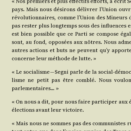
« Nos pre­miers et plus effec­tifs efforts, a écrit
pays. Mais nous dési­rons déli­vrer l’Union ouvriè
révo­lu­tion­naires, comme l’Union des Mineurs des
pas res­ter plus long­temps sous des influences ext
est bien pos­sible que ce Par­ti se com­pose éga­l
sont, au fond, oppo­sées aux nôtres. Nous admet­
autres actions et buts ne peuvent qu’y appor­t
concerne leur méthode de lutte. »
« Le socia­lisme — Segni parle de la social-démo­c
lisme ne petit pas être com­blé. Nous vou­lons
parlementaires… »
« On nous a dit, pour nous faire par­ti­ci­per aux
élec­tions avant leur victoire.
« Mais nous ne sommes pas des com­mu­nistes russ