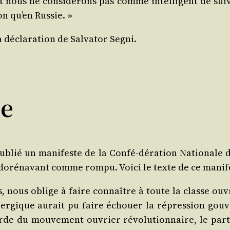
 nous ne consi­dé­rons pas comme intel­li­gent de suiv
n qu’en Russie. »
décla­ra­tion de Sal­va­tor Segni.
te
lié un mani­feste de la Confé-déra­tion Natio­nale d
doré­na­vant comme rom­pu. Voi­ci le texte de ce manif
, nous oblige à faire connaître à toute la classe ouvri
er­gique aurait pu faire échouer la répres­sion go
e du mou­ve­ment ouvrier révo­lu­tion­naire, le par­ti 