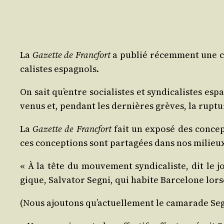
La
Gazette de Franc­fort
a publié récem­ment une cor
ca­listes espagnols.
On sait qu’entre socia­listes et syn­di­ca­listes 
ve­nus et, pen­dant les der­nières grèves, la rup­t
La
Gazette de Franc­fort
fait un expo­sé des concep­
ces concep­tions sont par­ta­gées dans nos milieux f
« À la tête du mou­ve­ment syn­di­ca­liste, dit l
gique, Sal­va­tor Segni, qui habite Bar­ce­lone lor
(Nous ajou­tons qu’actuellement le cama­rade Segn