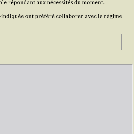
mble répon­dant aux néces­si­tés du moment.
indi­quée ont pré­fé­ré col­la­bo­rer avec le régime