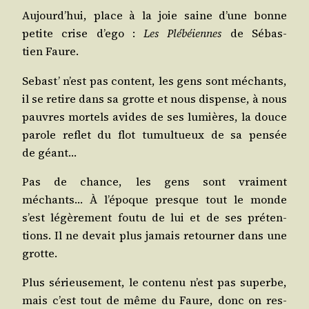
Aujourd’hui, place à la joie saine d’une bonne
petite crise d’ego :
Les Plé­béiennes
de Sébas­
tien Faure.
Sebast’ n’est pas content, les gens sont méchants,
il se retire dans sa grotte et nous dis­pense, à nous
pauvres mor­tels avides de ses lumières, la douce
parole reflet du flot tumul­tueux de sa pen­sée
de géant…
Pas de chance, les gens sont vrai­ment
méchants… À l’époque presque tout le monde
s’est légè­re­ment fou­tu de lui et de ses pré­ten­
tions. Il ne devait plus jamais retour­ner dans une
grotte.
Plus sérieu­se­ment, le conte­nu n’est pas superbe,
mais c’est tout de même du Faure, donc on res­