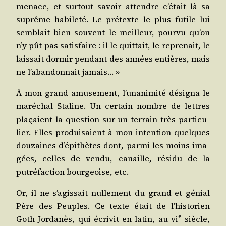
menace, et sur­tout savoir attendre c’était là sa
suprême habi­le­té. Le pré­texte le plus futile lui
sem­blait bien sou­vent le meilleur, pour­vu qu’on
n’y pût pas satis­faire : il le quit­tait, le repre­nait, le
lais­sait dor­mir pen­dant des années entières, mais
ne l’abandonnait jamais… »
À mon grand amu­se­ment, l’unanimité dési­gna le
maré­chal Sta­line. Un cer­tain nombre de lettres
pla­çaient la ques­tion sur un ter­rain très par­ti­cu­
lier. Elles pro­dui­saient à mon inten­tion quelques
dou­zaines d’épithètes dont, par­mi les moins ima­
gées, celles de ven­du, canaille, rési­du de la
putré­fac­tion bour­geoise, etc.
Or, il ne s’agissait nul­le­ment du grand et génial
Père des Peuples. Ce texte était de l’historien
e
Goth Jor­da­nès, qui écri­vit en latin, au
vi
siècle,