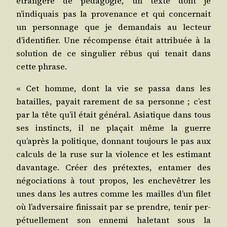
étran­gère de péda­go­gie, un texte dont je
n’indiquais pas la pro­ve­nance et qui concer­nait
un per­son­nage que je deman­dais au lec­teur
d’identifier. Une récom­pense était attri­buée à la
solu­tion de ce sin­gu­lier rébus qui tenait dans
cette phrase.
« Cet homme, dont la vie se pas­sa dans les
batailles, payait rare­ment de sa per­sonne ; c’est
par la tête qu’il était géné­ral. Asia­tique dans tous
ses ins­tincts, il ne pla­çait même la guerre
qu’après la poli­tique, don­nant tou­jours le pas aux
cal­culs de la ruse sur la vio­lence et les esti­mant
davan­tage. Créer des pré­textes, enta­mer des
négo­cia­tions à tout pro­pos, les enche­vê­trer les
unes dans les autres comme les mailles d’un filet
où l’adversaire finis­sait par se prendre, tenir per­
pé­tuel­le­ment son enne­mi hale­tant sous la