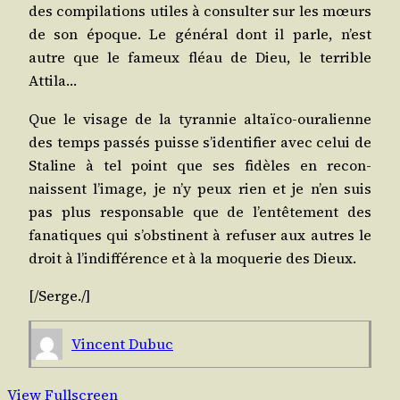
des com­pi­la­tions utiles à consul­ter sur les mœurs
de son époque. Le géné­ral dont il parle, n’est
autre que le fameux fléau de Dieu, le ter­rible
Attila…
Que le visage de la tyran­nie altaï­co-oura­lienne
des temps pas­sés puisse s’identifier avec celui de
Sta­line à tel point que ses fidèles en recon­
naissent l’image, je n’y peux rien et je n’en suis
pas plus res­pon­sable que de l’entêtement des
fana­tiques qui s’obstinent à refu­ser aux autres le
droit à l’indifférence et à la moque­rie des Dieux.
[/​
Serge
./​]
Vincent Dubuc
View Fullscreen