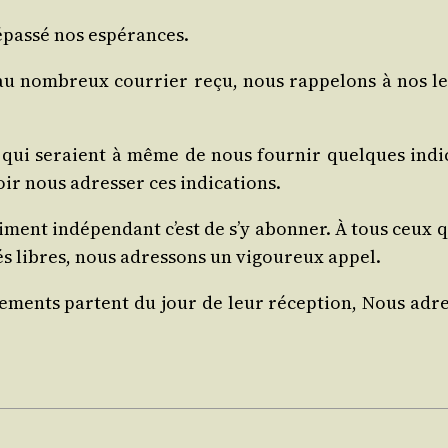
pas­sé nos espérances.
u nom­breux cour­rier reçu, nous rap­pe­lons à nos l
qui seraient à même de nous four­nir quelques indi­ca­t
oir nous adres­ser ces indications.
ent indé­pen­dant c’est de s’y abon­ner. À tous ceux qu
és libres, nous adres­sons un vigou­reux appel.
­ne­ments partent du jour de leur récep­tion, Nous adr