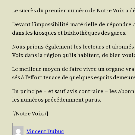
Le suc­cès du pre­mier numé­ro de
Notre Voix
a dé
Devant l’impossibilité maté­rielle de répondre a
dans les kiosques et biblio­thèques des gares.
Nous prions éga­le­ment les lec­teurs et abon­nés 
Voix
dans la région qu’ils habitent, de bien vou­l
Le meilleur moyen de faire vivre un organe vrai­m
sés à l’effort tenace de quelques esprits demeu­r
En prin­cipe – et sauf avis contraire – les abon
les numé­ros pré­cé­dem­ment parus.
[/​
Notre Voix
./​]
Vincent Dubuc