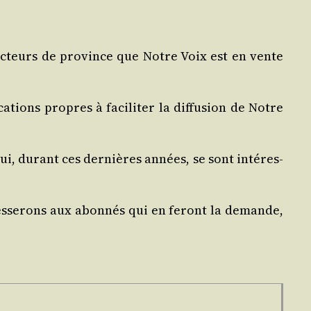
ec­teurs de pro­vince que
Notre Voix
est en vente
ions propres à faci­li­ter la dif­fu­sion de
Notre
i, durant ces der­nières années, se sont inté­res­
es­se­rons aux abon­nés qui en feront la demande,