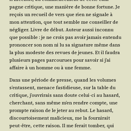
pagne cri­tique, une manière de bonne for­tune. Je
reçois un recueil de vers que rien ne signale à
mon atten­tion, que tout semble me conseiller de
négli­ger. Livre de début. Auteur aus­si incon­nu
que pos­sible : je ne crois pas avoir jamais enten­du
pro­non­cer son nom ni lu sa signa­ture même dans
la plus modeste des revues de jeunes. Et il fau­dra
plu­sieurs pages par­cou­rues pour savoir si j’ai
affaire à un homme ou à une femme.
Dans une période de presse, quand les volumes
s’en­tassent, menace fas­ti­dieuse, sur la table du
cri­tique, j’ou­vri­rais sans doute celui-ci au hasard,
cher­chant, sans même m’en rendre compte, une
prompte rai­son de le jeter au rebut. Le hasard,
dis­cour­toi­se­ment mali­cieux, me la four­ni­rait
peut-être, cette rai­son. Il me ferait tom­ber, qui