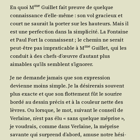
me
En quoi M
Guillet fait preuve de quelque
connais­sance d’elle-même : son vol gra­cieux et
court ne sau­rait la por­ter sur les hau­teurs. Mais il
est une per­fec­tion dans la sim­pli­ci­té. La Fon­taine
et Paul Fort la connaissent ; le che­min ne serait
me
peut-être pas impra­ti­cable à M
Guillet, qui les
conduit à des chefs-d’œuvre d’au­tant plus
aimables qu’ils semblent s’ignorer.
Je ne demande jamais que son expres­sion
devienne moins simple. Je la dési­re­rais sou­vent
plus exacte et que son flot­te­ment fût le sou­rire
bor­dé au des­sin pré­cis et à la cou­leur nette des
lèvres. Ou lorsque, le mot, sui­vant le conseil de
Ver­laine, n’est pas élu « sans quelque méprise »,
je vou­drais, comme dans Ver­laine, la méprise
savante qui sur­prend d’a­bord, amuse notre hési­