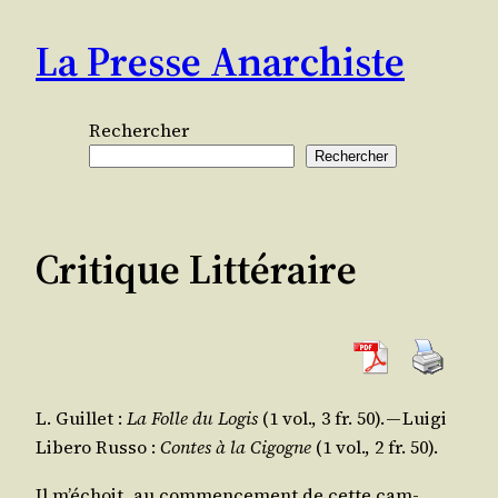
Aller
La Presse Anarchiste
au
contenu
Rechercher
Rechercher
Critique Littéraire
L. Guillet
:
La Folle du Logis
(1 vol., 3 fr. 50). —
Lui­gi
Libe­ro Rus­so
:
Contes à la Cigogne
(1 vol., 2 fr. 50).
Il m’é­choit, au com­men­ce­ment de cette cam­