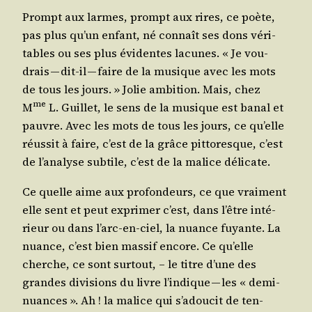
Prompt aux larmes, prompt aux rires, ce poète,
pas plus qu’un enfant, né connaît ses dons véri­
tables ou ses plus évi­dentes lacunes. « Je vou­
drais — dit-il — faire de la musique avec les mots
de tous les jours. » Jolie ambi­tion. Mais, chez
me
M
L. Guillet, le sens de la musique est banal et
pauvre. Avec les mots de tous les jours, ce qu’elle
réus­sit à faire, c’est de la grâce pit­to­resque, c’est
de l’a­na­lyse sub­tile, c’est de la malice délicate.
Ce quelle aime aux pro­fon­deurs, ce que vrai­ment
elle sent et peut expri­mer c’est, dans l’être inté­
rieur ou dans l’arc-en-ciel, la nuance fuyante. La
nuance, c’est bien mas­sif encore. Ce qu’elle
cherche, ce sont sur­tout, – le titre d’une des
grandes divi­sions du livre l’in­dique — les « demi-
nuances ». Ah ! la malice qui s’a­dou­cit de ten­