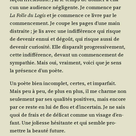
cun une audience négli­gente. Je com­mence par
La Folle du Logis
et je com­mence ce livre par le
com­men­ce­ment. Je coupe les pages d’une main
dis­traite ; je lis avec une indif­fé­rence qui risque
de deve­nir ennui et dégoût, qui risque aus­si de
deve­nir curio­si­té. Elle dis­pa­raît pro­gres­si­ve­ment,
cette indif­fé­rence, devant un com­men­ce­ment de
sym­pa­thie. Mais oui, vrai­ment, voi­ci que je sens
la pré­sence d’un poète.
Un poète bien incom­plet, certes, et impar­fait.
Mais peu à peu, de plus en plus, il me charme non
seule­ment par ses qua­li­tés posi­tives, mais encore
par ce reste en lui de flou et d’in­cer­tain. Je ne sais
quoi de frais et de déli­cat comme un visage d’en­
fant. Une joliesse hési­tante et qui semble pro­
mettre la beau­té future.