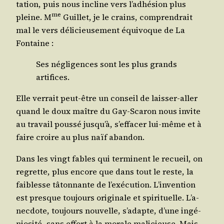
ta­tion, puis nous incline vers l’adhé­sion plus
me
pleine. M
Guillet, je le crains, com­pren­drait
mal le vers déli­cieu­se­ment équi­voque de La
Fontaine :
Ses négli­gences sont les plus grands
artifices.
Elle ver­rait peut-être un conseil de lais­ser-aller
quand le doux maître du Gay-Sca­ron nous invite
au tra­vail pous­sé jus­qu’à, s’ef­fa­cer lui-même et à
faire croire au plus naïf abandon.
Dans les vingt fables qui ter­minent le recueil, on
regrette, plus encore que dans tout le reste, la
fai­blesse tâton­nante de l’exé­cu­tion. L’in­ven­tion
est presque tou­jours ori­gi­nale et spi­ri­tuelle. L’a­
nec­dote, tou­jours nou­velle, s’a­dapte, d’une ingé­
nio­si­té, sans effort à la morale mali­cieuse. Mais…