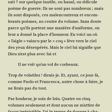
sait ? sur quelque inutile, ou banal, ou ridi­cule
poème de guerre. Ils ne sont pas nom­breux ; mais
ils sont dis­po­sés, ces mal­en­con­treux et encom­
brants poèmes, au centre du volume. Sans doute
parce qu’ils portent une manière d’u­ni­forme, on
leur a don­né la place d’hon­neur. En voi­ci un où
« l’aigle » vain­cu par le « coq » lève vers le ciel
des yeux déses­pé­rés. Mais le ciel lui signi­fie que
Dieu n’est plus avec lui et
Il ne voit qu’un vol de corbeaux.
Trop de vola­tiles ! dirais-je. Et, ayant, ce jour-là,
comme Pao­lo et Fran­ces­ca, autre chose à faire, je
ne lirais pas du tout.
Par bon­heur, je suis de loin. Quatre ou cinq
volumes seule­ment et dont aucun ne m’at­tire de
façon irré­sis­tible. J’ai le temps de don­ner à cha­