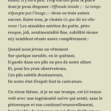
dont je peux dis­po­ser :
Offrande timide ; – Le temps
n’é­pargne pas l’i­mage
; — deux ou trois autres
encore. Entre tous, je choi­sis
Ce que dit un vête­
ment !
Les aimables mérites du poète, pit­to­
resque, joli, sen­ti­men­ta­li­té fine, sub­ti­li­té rieuse
m’y semblent réunir assez complètement :
Quand nous jetons un vêtement
Sur quelque meuble, en le quittant,
Il garde dans ses plis un peu de notre allure
Et, pour les yeux observateurs,
Ces plis sub­tils dessinateurs,
De notre état d’es­prit font la caricature.
Un vieux thème, si je ne me trompe, est ici renou­
ve­lé avec une ingé­nio­si­té naïve qui serait, sans le
pit­to­resque et son conti­nuel renou­vel­le­ment,