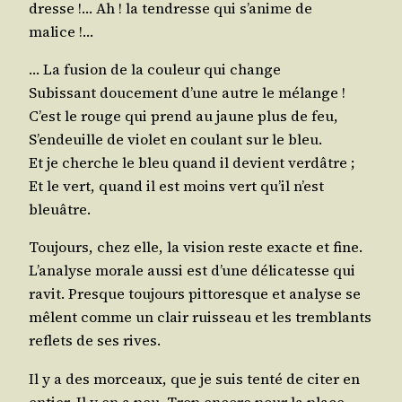
dresse !… Ah ! la ten­dresse qui s’a­nime de
malice !…
… La fusion de la cou­leur qui change
Subis­sant dou­ce­ment d’une autre le mélange !
C’est le rouge qui prend au jaune plus de feu,
S’en­deuille de vio­let en cou­lant sur le bleu.
Et je cherche le bleu quand il devient verdâtre ;
Et le vert, quand il est moins vert qu’il n’est
bleuâtre.
Tou­jours, chez elle, la vision reste exacte et fine.
L’a­na­lyse morale aus­si est d’une déli­ca­tesse qui
ravit. Presque tou­jours pit­to­resque et ana­lyse se
mêlent comme un clair ruis­seau et les trem­blants
reflets de ses rives.
Il y a des mor­ceaux, que je suis ten­té de citer en
entier. Il y en a peu. Trop encore pour la place