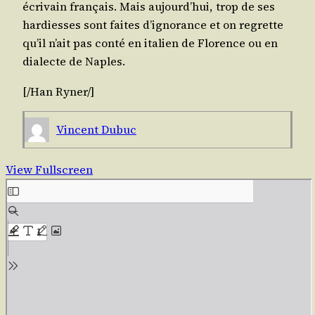
écri­vain fran­çais. Mais aujourd’­hui, trop de ses
har­diesses sont faites d’i­gno­rance et on regrette
qu’il n’ait pas conté en ita­lien de Flo­rence ou en
dia­lecte de Naples.
[/​
Han Ryner
/​]
Vincent Dubuc
View Fullscreen