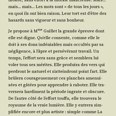
mais… mais… Les mots sont « de tous les jours »,
en quoi ils ont bien rai­son. Leur tort est d’être des
hasards sans vigueur et sans bonheur.
me
Je pro­pose à M
Guillet la grande épreuve dont
elle est digne. Qu’elle consente, comme elle le
doit à ses dons indé­niables mais occul­tés par sa
négli­gence, à l’âpre et per­sé­vé­rant tra­vail. Un
temps, l’ef­fort sera sans grâce et sem­ble­ra lui
voler tous ses mérites. Elle pro­dui­ra des vers qui
per­dront le natu­rel et n’at­tein­dront point l’art. Elle
brû­le­ra cou­ra­geu­se­ment ces planches ame­nui­
sées et gâtées pour apprendre à rabo­ter. Elle tra­
ver­se­ra har­di­ment la période ingrate et obs­cure.
De l’autre côté de l’ef­fort touf­fu, elle trou­ve­ra le
royaume de la vraie lumière. Elle y entre­ra sim­
pli­fiée encore et plus artiste : simple comme La