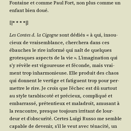
Fon­taine et comme Paul Fort, non plus comme un
enfant bien doué.
[|
* * * *
|]
Les Contes d. la Cigogne
sont dédiés « à qui, insou­
cieux de vrai­sem­blance, cher­che­ra dans ces
ébauches le rire infor­mé qui naît de quelques
gro­tesques aspects de la vie ». L’i­ma­gi­na­tion qui
s’y révèle est vigou­reuse et féconde, mais vrai­
ment trop inhar­mo­nieuse. Elle pro­duit des chaos
qui donnent le ver­tige et fatiguent trop pour per­
mettre le rire. Je crois que l’é­chec est dû sur­tout
au style tara­bis­co­té et pré­cieux, com­pli­qué et
embar­ras­sé, pré­ten­tieux et mal­adroit, amu­sant à
la ren­contre, presque tou­jours irri­tant de lour­
deur et d’obs­cu­ri­té. Certes Lui­gi Rus­so me semble
capable de deve­nir, s’il le veut avec téna­ci­té, un