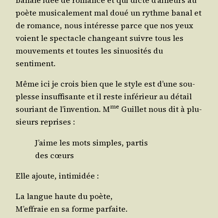
banale idée de romance et qui dicte d’ailleurs au
poète musi­ca­le­ment mal doué un rythme banal et
de romance, nous inté­resse parce que nos yeux
voient le spec­tacle chan­geant suivre tous les
mou­ve­ments et toutes les sinuo­si­tés du
sentiment.
Même ici je crois bien que le style est d’une sou­
plesse insuf­fi­sante et il reste infé­rieur au détail
me
sou­riant de l’in­ven­tion. M
Guillet nous dit à plu­
sieurs reprises :
J’aime les mots simples, par­tis
des cœurs
Elle ajoute, intimidée :
La langue haute du poète,
M’ef­fraie en sa forme parfaite.