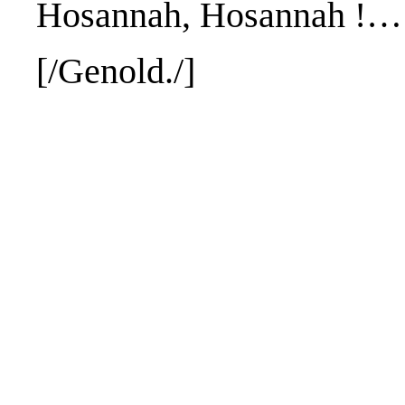
Hosannah, Hosannah !…
[/
Genold
./]