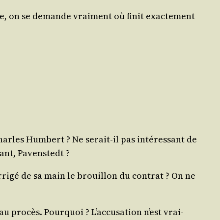
, on se demande vrai­ment où finit exac­te­ment
harles Hum­bert ? Ne serait-il pas inté­res­sant de
­dant, Pavenstedt ?
or­ri­gé de sa main le brouillon du contrat ? On ne
pro­cès. Pour­quoi ? L’ac­cu­sa­tion n’est vrai­