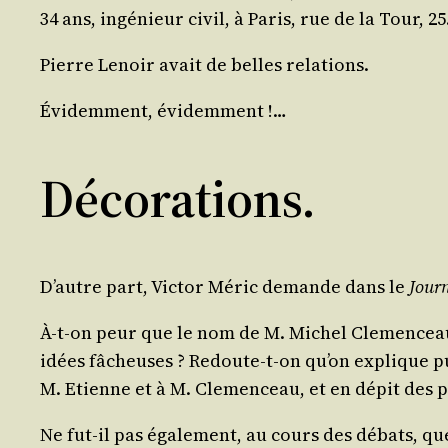
34 ans, ingé­nieur civil, à Paris, rue de la Tour, 25
Pierre Lenoir avait de belles relations.
Évi­dem­ment, évidemment !…
Décorations.
D’autre part, Vic­tor Méric demande dans le
Jour­
À‑t-on peur que le nom de M. Michel Cle­men­ceau
idées fâcheuses ? Redoute-t-on qu’on explique pu
M. Etienne et à M. Cle­men­ceau, et en dépit des pr
Ne fut-il pas éga­le­ment, au cours des débats, que