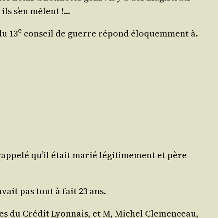
 ils s’en mêlent !…
e
du 13
conseil de guerre répond élo­quem­ment à.
p­pe­lé qu’il était marié légi­ti­me­ment et père
vait pas tout à fait 23 ans.
s du Cré­dit Lyon­nais, et M, Michel Cle­men­ceau,