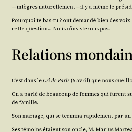
— intègres natu­rel­le­ment — il y a même le pré­s
Pour­quoi te bas-tu ? ont deman­dé bien des voix 
cette ques­tion… Nous n’in­sis­te­rons pas.
Relations mondain
C’est dans le
Cri de Paris
(6 avril) que nous cueill
On a par­lé de beau­coup de femmes qui furent suc­c
de famille.
Son mariage, qui se ter­mi­na rapi­de­ment par un d
Ses témoins étaient son oncle, M. Marius Mar­teau