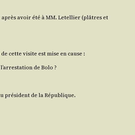
après avoir été à MM. Letel­lier (plâtres et
 de cette visite est mise en cause :
’ar­res­ta­tion de Bolo ?
du pré­sident de la République.