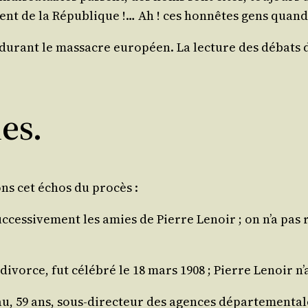
ident de la Répu­blique !… Ah ! ces hon­nêtes gens quand
durant le mas­sacre euro­péen. La lec­ture des débats 
es.
ons cet échos du procès :
es­si­ve­ment les amies de Pierre Lenoir ; on n’a pas ra
ivorce, fut célé­bré le 18 mars 1908 ; Pierre Lenoir n’a­
, 59 ans, sous-direc­teur des agences dépar­te­men­tale