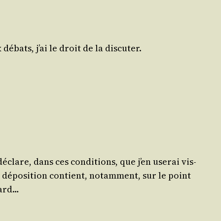
débats, j’ai le droit de la discuter.
déclare, dans ces condi­tions, que j’en use­rai vis-
tte dépo­si­tion contient, notam­ment, sur le point
tard…