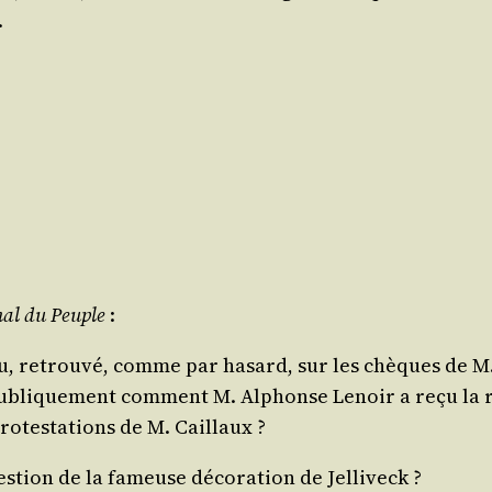
.
nal du Peuple
:
, retrou­vé, comme par hasard, sur les chèques de M. 
bli­que­ment com­ment M. Alphonse Lenoir a reçu la r
o­tes­ta­tions de M. Caillaux ?
s­tion de la fameuse déco­ra­tion de Jelliveck ?