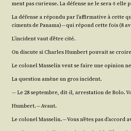
ment pas curieuse. La défense ne le sera-t-elle 
La défense a répon­du par l’af­fir­ma­tive à cette qu
ciments de Pana­ma) — qui répond cette fois (8 avr
L’in­ci­dent vaut d’être cité.
On dis­cute si Charles Hum­bert pou­vait se croire 
Le colo­nel Mas­se­lin veut se faire une opi­nion net
La ques­tion amène un gros incident.
— Le 28 sep­tembre, dit-il, arres­ta­tion de Bolo
Hum­bert. — Avant.
Le colo­nel Mas­se­lin. — Vous n’êtes pas d’ac­cord 