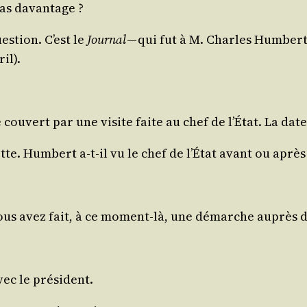
pas davantage ?
es­tion. C’est le
Jour­nal
— qui fut à M. Charles Hum­bert 
il).
cou­vert par une visite faite au chef de l’É­tat. La date
te. Hum­bert a‑t-il vu le chef de l’É­tat avant ou après l
. Vous avez fait, à ce moment-là, une démarche auprès 
avec le président.