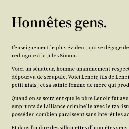
Honnêtes gens.
L’en­sei­gne­ment le plus évident, qui se dégage de 
redin­gote à la Jules Simon.
Voi­ci un séna­teur, homme una­ni­me­ment res­pe
dépour­vu de scru­pule. Voi­ci Lenoir, fils de Leno
petit niais ; et sa sainte femme de mère qui pro­di
Quand on se sou­vient que le père Lenoir fut avec Ra
emprunts de l’al­liance cri­mi­nelle avec le tza­ri
pos­sé­der, com­bien paraissent sans inté­rêt les ac
Et dans l’ombre des sil­houettes d’hon­nêtes gens 