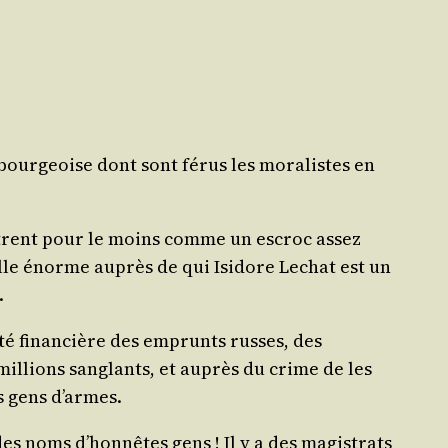
é bour­geoise dont sont férus les mora­listes en
montrent pour le moins comme un escroc assez
aille énorme auprès de qui Isi­dore Lechat est un
.
ci­té finan­cière des emprunts russes, des
mil­lions san­glants, et auprès du crime de les
es gens d’armes.
des noms d’hon­nêtes gens ! Il y a des magis­trats