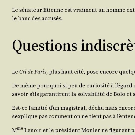
Le séna­teur Etienne est vrai­ment un homme extra
le banc des accusés.
Questions indiscrè
Le
Cri de Paris
, plus haut cité, pose encore quelqu
De même pour­quoi si peu de curio­si­té à l’é­gard 
savoir s’ils garan­tirent la sol­va­bi­li­té de Bolo e
Est-ce l’a­mi­tié d’un magis­trat, déchu mais encor
s’ex­plique pas com­ment on ne tient pas à l’enten
me
M
Lenoir et le pré­sident Monier ne figurent pas