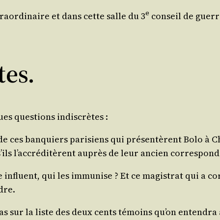
e
­or­di­naire et dans cette salle du 3
conseil de guerre
tes.
es ques­tions indiscrètes :
de ces ban­quiers pari­siens qui pré­sen­tèrent Bolo à C
t s’ils l’ac­cré­di­tèrent auprès de leur ancien cor­res­pon
e influent, qui les immu­nise ? Et ce magis­trat qui a c
dre.
 sur la liste des deux cents témoins qu’on enten­dra au 