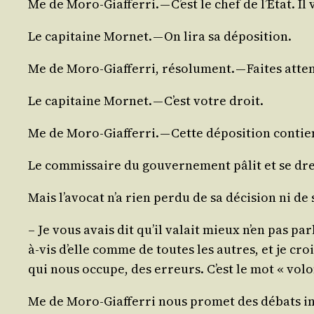
Me de Moro-Giaf­fer­ri. — C’est le chef de l’É­tat. 
Le capi­taine Mor­net. — On lira sa déposition.
Me de Moro-Giaf­fer­ri, réso­lu­ment. — Faites atten
Le capi­taine Mor­net. — C’est votre droit.
Me de Moro-Giaf­fer­ri. — Cette dépo­si­tion conti
Le com­mis­saire du gou­ver­ne­ment pâlit et se dre
Mais l’a­vo­cat n’a rien per­du de sa déci­sion ni d
– Je vous avais dit qu’il valait mieux n’en pas par­
à-vis d’elle comme de toutes les autres, et je crois
qui nous occupe, des erreurs. C’est le mot « volo
Me de Moro-Giaf­fer­ri nous pro­met des débats i