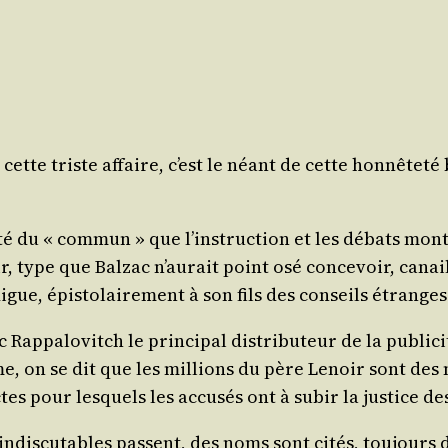
cette triste affaire, c’est le néant de cette hon­nê­te­t
c­té du « com­mun » que l’ins­truc­tion et les débats 
ir, type que Bal­zac n’au­rait point osé conce­voir, can
gue, épis­to­lai­re­ment à son fils des conseils étranges
p­pa­lo­vitch le prin­ci­pal dis­tri­bu­teur de la publi­
sme, on se dit que les mil­lions du père Lenoir sont des 
tes pour les­quels les accu­sés ont à subir la jus­tice d
indis­cu­tables passent, des noms sont cités, tou­jours 