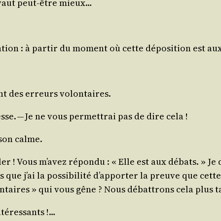
Il vaut peut-être mieux…
­tion : à par­tir du moment où cette dépo­si­tion est aux 
ent des erreurs volontaires.
sse. — Je ne vous per­met­trai pas de dire cela !
e son calme.
ler ! Vous m’a­vez répon­du : « Elle est aux débats. » Je 
 que j’ai la pos­si­bi­li­té d’ap­por­ter la preuve que ce
n­taires » qui vous gêne ? Nous débat­trons cela plus 
ntéressants !…