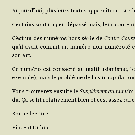
Aujourd’­hui, plu­sieurs textes appa­raî­tront sur
Cer­tains sont un peu dépas­sé mais, leur conte­nu
C’est un des numé­ros hors série de
Contre-Cou­r
qu’il avait com­mit un numé­ro non numé­ro­té e
son art.
Ce numé­ro est consa­cré au mal­thu­sia­nisme, les
exemple), mais le pro­blème de la sur­po­pu­la­t
Vous trou­ve­rez ensuite le
Sup­plé­ment au numé­ro
du. Ça se lit rela­ti­ve­ment bien et c’est assez rar
Bonne lec­ture
Vincent Dubuc