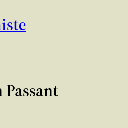
iste
n Passant