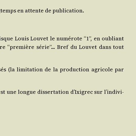
ng­temps en attente de publication.
isque Louis Lou­vet le numé­rote “1”, en oubliant
tre “pre­mière série”… Bref du Lou­vet dans tout
s (la limi­ta­tion de la pro­duc­tion agri­cole par
st une longue dis­ser­ta­tion d’Ixi­grec sur l’in­di­vi­