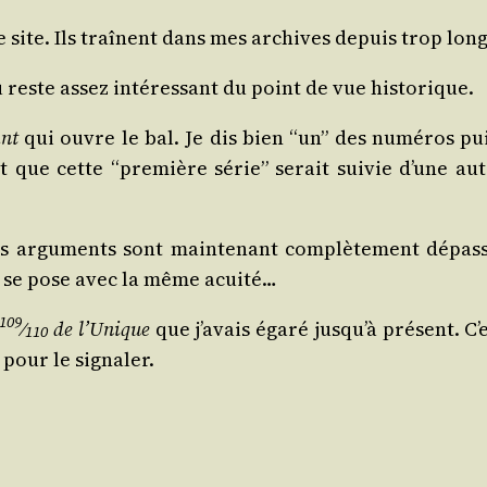
 le site. Ils traînent dans mes archives depuis trop lo
 reste assez inté­res­sant du point de vue historique.
ant
qui ouvre le bal. Je dis bien “un” des numé­ros pu
t que cette “pre­mière série” serait sui­vie d’une au
 argu­ments sont main­te­nant com­plè­te­ment dépas­sé
ion se pose avec la même acuité…
109
⁄
de l’U­nique
que j’a­vais éga­ré jus­qu’à pré­sent. C’e
110
e pour le signaler.