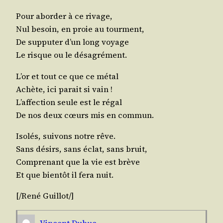
Pour abor­der à ce rivage,
Nul besoin, en proie au tourment,
De sup­pu­ter d’un long voyage
Le risque ou le désagrément.
L’or et tout ce que ce métal
Achète, ici parait si vain !
L’affection seule est le régal
De nos deux cœurs mis en commun.
Iso­lés, sui­vons notre rêve.
Sans dési­rs, sans éclat, sans bruit,
Com­pre­nant que la vie est brève
Et que bien­tôt il fera nuit.
[/​René
Guillot
/​]
Vincent Dubuc