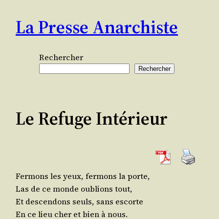
Aller
La Presse Anarchiste
au
contenu
Rechercher
Rechercher
Le Refuge Intérieur
Fer­mons les yeux, fer­mons la porte,
Las de ce monde oublions tout,
Et des­cen­dons seuls, sans escorte
En ce lieu cher et bien à nous.