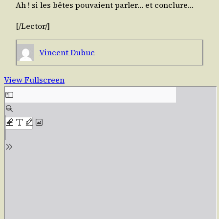
Ah ! si les bêtes pou­vaient par­ler… et conclure…
[/​
Lec­tor
/​]
Vincent Dubuc
View Fullscreen