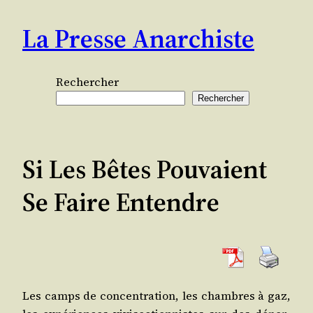
Aller
La Presse Anarchiste
au
contenu
Rechercher
Rechercher
Si Les Bêtes Pouvaient
Se Faire Entendre
Les camps de concen­tra­tion, les chambres à gaz,