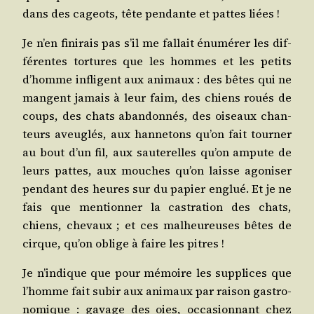
dans des cageots, tête pen­dante et pattes liées !
Je n’en fini­rais pas s’il me fal­lait énu­mé­rer les dif­
fé­rentes tor­tures que les hommes et les petits
d’homme infligent aux ani­maux : des bêtes qui ne
mangent jamais à leur faim, des chiens roués de
coups, des chats aban­don­nés, des oiseaux chan­
teurs aveu­glés, aux han­ne­tons qu’on fait tour­ner
au bout d’un fil, aux sau­te­relles qu’on ampute de
leurs pattes, aux mouches qu’on laisse ago­ni­ser
pen­dant des heures sur du papier englué. Et je ne
fais que men­tion­ner la cas­tra­tion des chats,
chiens, che­vaux ; et ces mal­heu­reuses bêtes de
cirque, qu’on oblige à faire les pitres !
Je n’indique que pour mémoire les sup­plices que
l’homme fait subir aux ani­maux par rai­son gas­tro­
no­mique : gavage des oies, occa­sion­nant chez