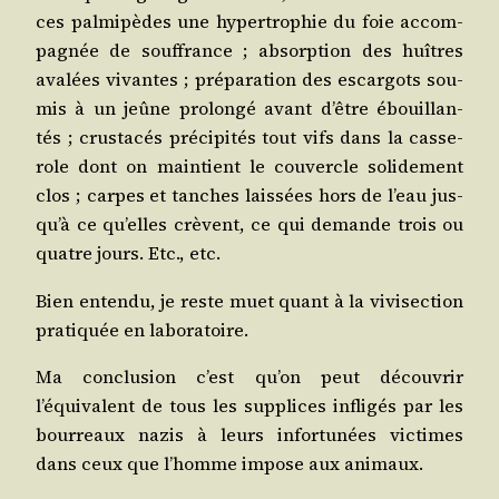
ces pal­mi­pèdes une hyper­tro­phie du foie accom­
pa­gnée de souf­france ; absorp­tion des huîtres
ava­lées vivantes ; pré­pa­ra­tion des escar­gots sou­
mis à un jeûne pro­lon­gé avant d’être ébouillan­
tés ; crus­ta­cés pré­ci­pi­tés tout vifs dans la cas­se­
role dont on main­tient le cou­vercle soli­de­ment
clos ; carpes et tanches lais­sées hors de l’eau jus­
qu’à ce qu’elles crèvent, ce qui demande trois ou
quatre jours. Etc., etc.
Bien enten­du, je reste muet quant à la vivi­sec­tion
pra­ti­quée en laboratoire.
Ma conclu­sion c’est qu’on peut décou­vrir
l’équivalent de tous les sup­plices infli­gés par les
bour­reaux nazis à leurs infor­tu­nées vic­times
dans ceux que l’homme impose aux animaux.