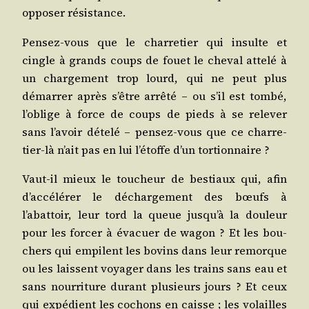
oppo­ser résistance.
Pen­sez-vous que le char­re­tier qui insulte et
cingle à grands coups de fouet le che­val atte­lé à
un char­ge­ment trop lourd, qui ne peut plus
démar­rer après s’être arrê­té – ou s’il est tom­bé,
l’oblige à force de coups de pieds à se rele­ver
sans l’avoir déte­lé – pen­sez-vous que ce char­re­
tier-là n’ait pas en lui l’étoffe d’un tortionnaire ?
Vaut-il mieux le tou­cheur de bes­tiaux qui, afin
d’accélérer le déchar­ge­ment des bœufs à
l’abattoir, leur tord la queue jus­qu’à la dou­leur
pour les for­cer à éva­cuer de wagon ? Et les bou­
chers qui empilent les bovins dans leur remorque
ou les laissent voya­ger dans les trains sans eau et
sans nour­ri­ture durant plu­sieurs jours ? Et ceux
qui expé­dient les cochons en caisse ; les volailles