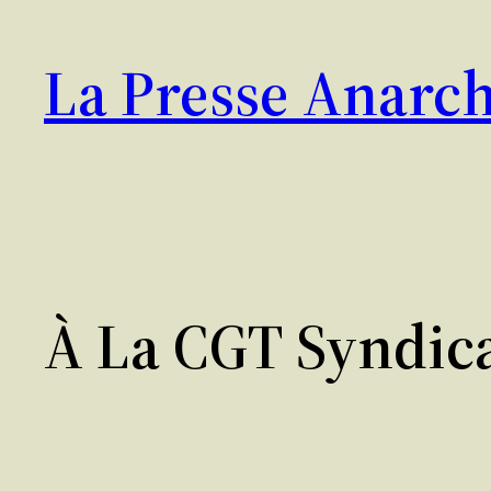
Aller
au
La Presse Anarch
contenu
À La CGT Syndica