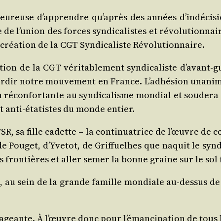
 heu­reuse d’apprendre qu’après des années d’indécision
 de l’union des forces syn­di­ca­listes et révo­lu­tion­
 créa­tion de la CGT Syn­di­ca­liste Révolutionnaire.
­tion de la CGT véri­ta­ble­ment syn­di­ca­liste d’avan
gourdir notre mou­ve­ment en France. L’adhésion una­nim
 récon­for­tante au syn­di­ca­lisme mon­dial et sou­de­r
s et anti-éta­tistes du monde entier.
R, sa fille cadette – la conti­nua­trice de l’œuvre de 
de Pou­get, d’Y­ve­tot, de Grif­fuelhes que naquit le syn­d
es fron­tières et aller semer la bonne graine sur le sol 
au sein de la grande famille mon­diale au-des­sus de l
­geante. À l’œuvre donc pour l’émancipation de tous les