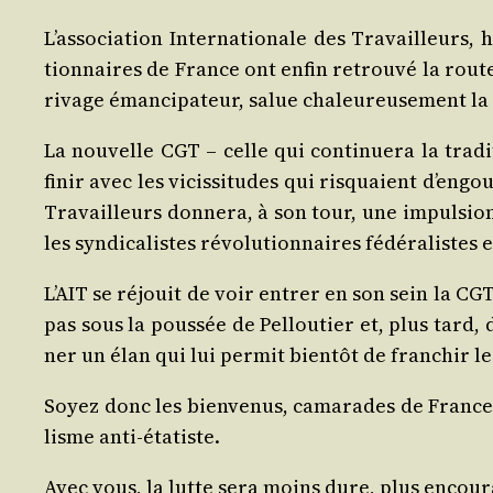
L’association Inter­na­tio­nale des Tra­vailleurs,
tion­naires de France ont enfin retrou­vé la route
rivage éman­ci­pa­teur, salue cha­leu­reu­se­ment la
La nou­velle CGT – celle qui conti­nue­ra la tra­di
finir avec les vicis­si­tudes qui ris­quaient d’en
Tra­vailleurs don­ne­ra, à son tour, une impul­sion
les syn­di­ca­listes révo­lu­tion­naires fédé­ra­liste
L’AIT se réjouit de voir entrer en son sein la CGTS
pas sous la pous­sée de Pel­lou­tier et, plus tard, 
ner un élan qui lui per­mit bien­tôt de fran­chir l
Soyez donc les bien­ve­nus, cama­rades de France, 
lisme anti-étatiste.
Avec vous, la lutte sera moins dure, plus encou­ra