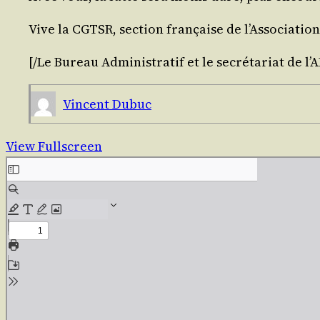
Vive la CGTSR, sec­tion fran­çaise de l’Association 
[/​Le Bureau Admi­nis­tra­tif et le secré­ta­riat de l’A
Vincent Dubuc
View Fullscreen