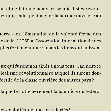
 et de tâton­ne­ments les syn­di­ca­listes révo­lu­
naires qui, seule, peut mener la barque ouvrière au
t-guerre – est l’émanation de la volon­té ferme d’en
e de la CGTSR à l’Association Inter­na­tio­nale des
a plus for­te­ment que jamais les liens qui unissent
ceux qui furent nos aînés à nous tous. Car, n’est-ce
i­ca­lisme révo­lu­tion­naire auquel ils sur­ent don­
fer­tile de la classe ouvrière des autres pays ?
aquelle flotte fiè­re­ment la ban­nière du fédé­ra­
 exploi­tés, de tous les salariés !