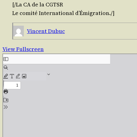
[/​La CA de la CGTSR
Le comi­té Inter­na­tio­nal d’Émigration./]
Vincent Dubuc
View Fullscreen