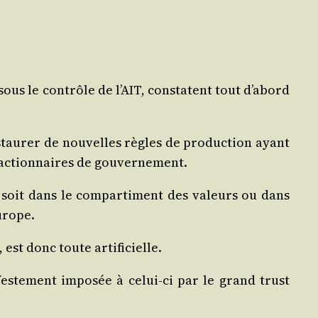
 sous le contrôle de l’AIT, constatent tout d’abord
s­tau­rer de nou­velles règles de pro­duc­tion ayant
réac­tion­naires de gouvernement.
s, soit dans le com­par­ti­ment des valeurs ou dans
Europe.
, est donc toute artificielle.
­fes­te­ment impo­sée à celui-ci par le grand trust