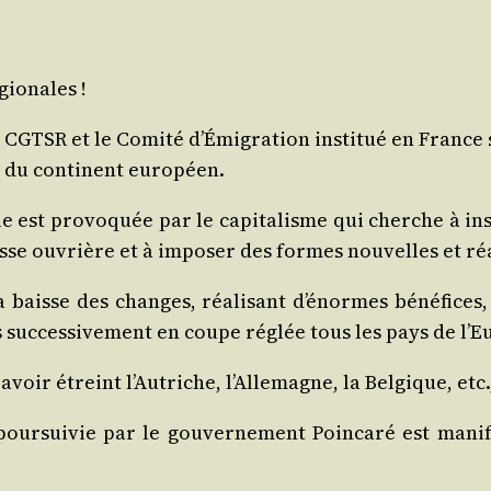
égionales !
 CGTSR et le Comi­té d’Émigration ins­ti­tué en France
e du conti­nent européen.
e est pro­vo­quée par le capi­ta­lisme qui cherche à in
classe ouvrière et à impo­ser des formes nou­velles et 
la baisse des changes, réa­li­sant d’énormes béné­fice
is suc­ces­si­ve­ment en coupe réglée tous les pays de l’
avoir étreint l’Autriche, l’Allemagne, la Bel­gique, etc.
 pour­sui­vie par le gou­ver­ne­ment Poin­ca­ré est mani