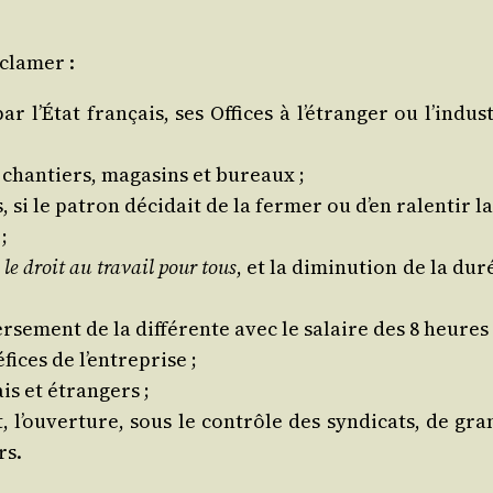
éclamer :
r l’État fran­çais, ses Offices à l’étranger ou l’indus
 chan­tiers, maga­sins et bureaux ;
, si le patron déci­dait de la fer­mer ou d’en ralen­tir 
;
,
le droit au tra­vail pour tous
, et la dimi­nu­tion de la du
r­se­ment de la dif­fé­rente avec le salaire des 8 heure
­fices de l’entreprise ;
is et étrangers ;
t, l’ouverture, sous le contrôle des syn­di­cats, de g
rs.