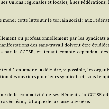
es Unions régio­nales et locales, à ses Fédé­ra­tions,
 mener cette lutte sur le ter­rain social ; aux Fédé­ra­ti
­le­ment ou pro­fes­sion­nel­le­ment par les Syn­di­cat
ani­fes­ta­tions des sans-tra­vail doivent être étu­diées
us par la CGTSR, en tenant compte cepen­dant des situ
 tend à enta­mer et à détruire, si pos­sible, les orga­ni­s
c­tion des ouvriers pour leurs syn­di­cats et, sous l’em
­taine de la com­ba­ti­vi­té de ses élé­ments, la CGTSR a
e cas échéant, l’attaque de la classe ouvrière.