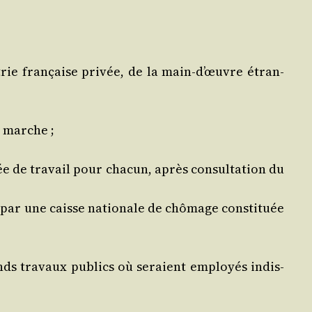
trie fran­çaise pri­vée, de la main‑d’œuvre étran­
la marche ;
rée de tra­vail pour cha­cun, après consul­ta­tion du
s par une caisse natio­nale de chô­mage consti­tuée
rands tra­vaux publics où seraient employés indis­