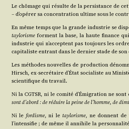
Le chô­mage qui résulte de la per­sis­tance de cett
– d’opérer sa concen­tra­tion ultime sous le contr
En même temps que la grande indus­trie se dis­po
tay­lo­risme
forment la base, la haute finance qui 
indus­trie qui n’acceptent pas tou­jours les ordre
capi­ta­liste entrant dans le der­nier stade de son
Les méthodes nou­velles de pro­duc­tion dénom
Hirsch, ex-secré­taire d’État socia­liste au Minis­
scien­ti­fique du travail.
Ni la CGTSR, ni le comi­té d’Émigration ne sont de
sont d’abord : de réduire la peine de l’homme, de dimi­
Ni le
for­disme
, ni le
tay­lo­risme
, ne donnent de te
l’intensifie ; de même il anni­hile la per­son­na­