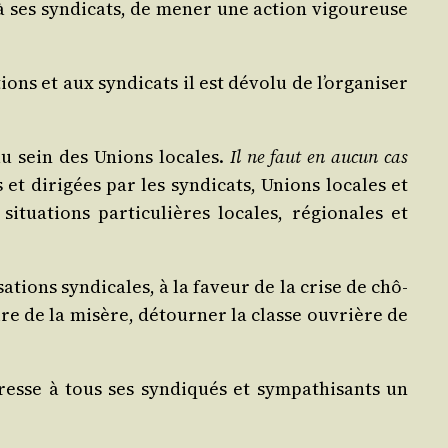
 à ses syn­di­cats, de mener une action vigou­reuse
ons et aux syn­di­cats il est dévo­lu de l’organiser
s au sein des Unions locales.
Il ne faut en aucun cas
 et diri­gées par les syn­di­cats, Unions locales et
a­tions par­ti­cu­lières locales, régio­nales et
a­tions syn­di­cales, à la faveur de la crise de chô­
pire de la misère, détour­ner la classe ouvrière de
dresse à tous ses syn­di­qués et sym­pa­thi­sants un