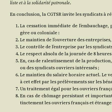
liste et à la soli­da­ri­té patro­nale
.
En conclu­sion, la CGTSR invite les syn­di­cats à r
La ces­sa­tion immé­diate de l’embauchage, pa
gère ou coloniale :
Le main­tien de l’ouverture des entre­prises,
Le contrôle de l’entreprise par les syn­di­cats
Le res­pect abso­lu de la jour­née de 8 heures 
En, cas de ralen­tis­se­ment de la pro­duc­tion
ou des syn­di­cats ouvriers intéressés ;
Le main­tien du salaire horaire actuel. Le ve
à cet effet par les pré­lè­ve­ments sur les béné
Un trai­te­ment égal pour les ouvriers fran­ça
En cas de chô­mage per­sis­tant et impor­tan
tinc­te­ment les ouvriers fran­çais et étrange