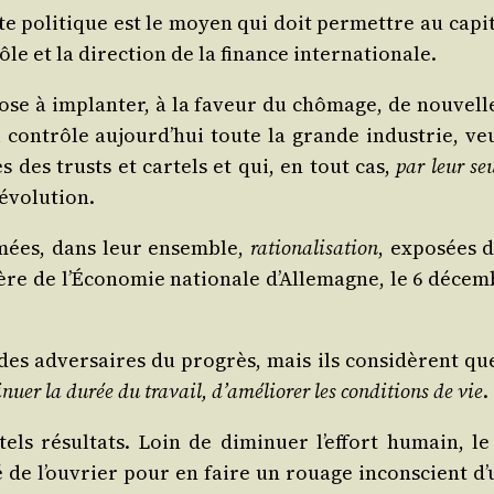
e poli­tique est le moyen qui doit per­mettre au capi­t
ôle et la direc­tion de la finance internationale.
se à implan­ter, à la faveur du chô­mage, de nou­vel
contrôle aujourd’­hui toute la grande indus­trie, veu
s des trusts et car­tels et qui, en tout cas,
par leur seu
 évolution.
­mées, dans leur ensemble,
ratio­na­li­sa­tion
, expo­sées 
tère de l’Économie natio­nale d’Allemagne, le 6 décembr
s adver­saires du pro­grès, mais ils consi­dèrent que l
nuer la durée du tra­vail, d’améliorer les condi­tions de vie
.
ls résul­tats. Loin de dimi­nuer l’effort humain, le 
li­té de l’ouvrier pour en faire un rouage incons­cient