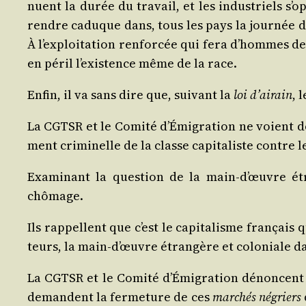
nuent la durée du tra­vail, et les indus­triels s
rendre caduque dans, tous les pays la jour­née de
À l’exploitation ren­for­cée qui fera d’hommes de 
en péril l’existence même de la race.
Enfin, il va sans dire que, sui­vant la
loi d’airain
, 
La CGTSR et le Comi­té d’Émigration ne voient donc,
ment cri­mi­nelle de la classe capi­ta­liste contre 
Exa­mi­nant la ques­tion de la main-d’œuvre étr
chômage.
Ils rap­pellent que c’est le capi­ta­lisme fran­çais 
teurs, la main‑d’œuvre étran­gère et colo­niale da
La CGTSR et le Comi­té d’Émigration dénoncent
demandent la fer­me­ture de ces
mar­chés négriers