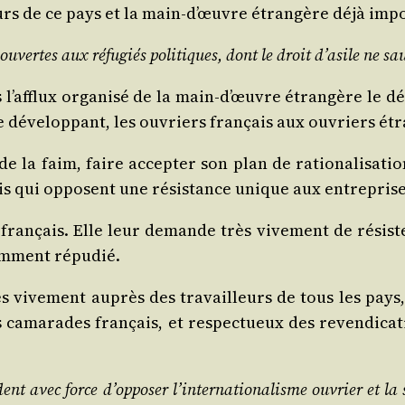
leurs de ce pays et la main‑d’œuvre étran­gère déjà imp
er ouvertes aux réfu­giés poli­tiques, dont le droit d’asile ne s
’afflux orga­ni­sé de la main‑d’œuvre étran­gère le dés
e déve­lop­pant, les ouvriers fran­çais aux ouvriers ét
 faim, faire accep­ter son plan de ratio­na­li­sa­tion,
­çais qui opposent une résis­tance unique aux entre­pris
fran­çais. Elle leur demande très vive­ment de résis
iem­ment répudié.
s vive­ment auprès des tra­vailleurs de tous les pays,
 cama­rades fran­çais, et res­pec­tueux des reven­di­c
avec force d’opposer l’internationalisme ouvrier et la soli­