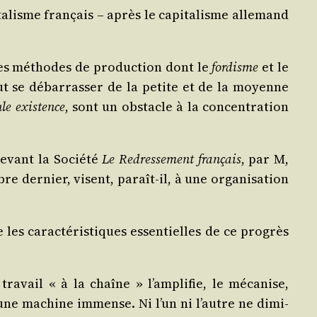
a­lisme fran­çais – après le capi­ta­lisme alle­mand
les méthodes de pro­duc­tion dont le
for­disme
et le
t se débar­ras­ser de la petite et de la moyenne
le exis­tence
, sont un obs­tacle à la concen­tra­tion
devant la Socié­té
Le Redres­se­ment fran­çais
, par M,
e der­nier, visent, paraît-il, à une orga­ni­sa­tion
es carac­té­ris­tiques essen­tielles de ce pro­grès
tra­vail « à la chaîne » l’amplifie, le méca­nise,
 d’une machine immense. Ni l’un ni l’autre ne dimi­