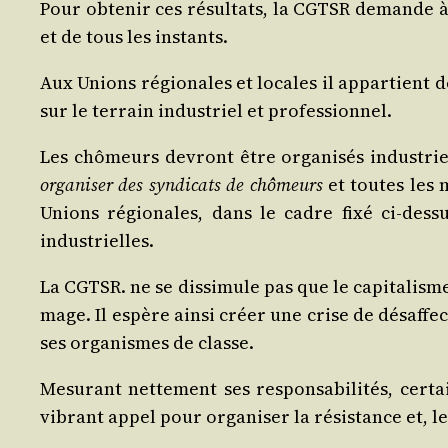
Pour obte­nir ces résul­tats, la CGTSR demande à s
et de tous les instants.
Aux Unions régio­nales et locales il appar­tient de
sur le ter­rain indus­triel et professionnel.
Les chô­meurs devront être orga­ni­sés indus­triel
orga­ni­ser des syn­di­cats de chô­meurs
et toutes les m
Unions régio­nales, dans le cadre fixé ci-des­s
industrielles.
La CGTSR. ne se dis­si­mule pas que le capi­ta­lisme
mage. Il espère ain­si créer une crise de désaf­fe
ses orga­nismes de classe.
Mesu­rant net­te­ment ses res­pon­sa­bi­li­tés, cer
vibrant appel pour orga­ni­ser la résis­tance et, l