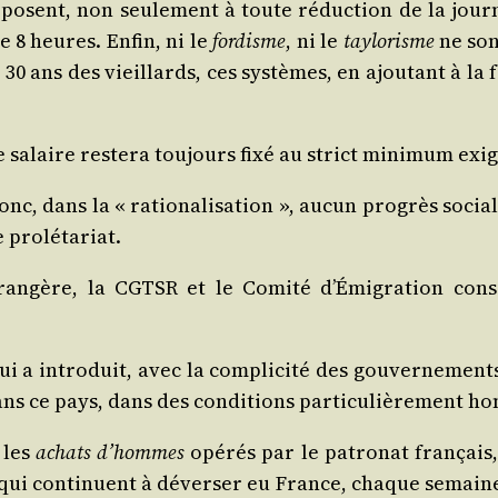
’opposent, non seule­ment à toute réduc­tion de la jour
 8 heures. Enfin, ni le
for­disme
, ni le
tay­lo­risme
ne sont
30 ans des vieillards, ces sys­tèmes, en ajou­tant à la
le salaire res­te­ra tou­jours fixé au strict mini­mum exi­
 dans la « ratio­na­li­sa­tion », aucun pro­grès social,
le prolétariat.
an­gère, la CGTSR et le Comi­té d’Émigration consi­
qui a intro­duit, avec la com­pli­ci­té des gou­ver­ne­men
ns ce pays, dans des condi­tions par­ti­cu­liè­re­ment h
 les
achats d’hommes
opé­rés par le patro­nat fran­çais,
qui conti­nuent à déver­ser eu France, chaque semaine