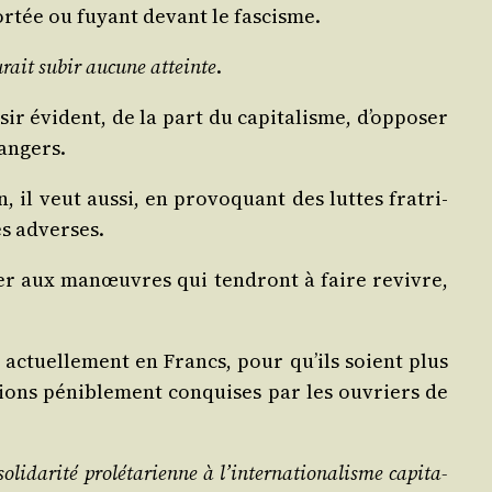
or­tée ou fuyant devant le fascisme.
au­rait subir aucune atteinte
.
ir évident, de la part du capi­ta­lisme, d’opposer
rangers.
 il veut aus­si, en pro­vo­quant des luttes fra­tri­
es adverses.
­ter aux manœuvres qui ten­dront à faire revivre,
 actuel­le­ment en Francs, pour qu’ils soient plus
a­tions péni­ble­ment conquises par les ouvriers de
da­ri­té pro­lé­ta­rienne à l’internationalisme capi­ta­