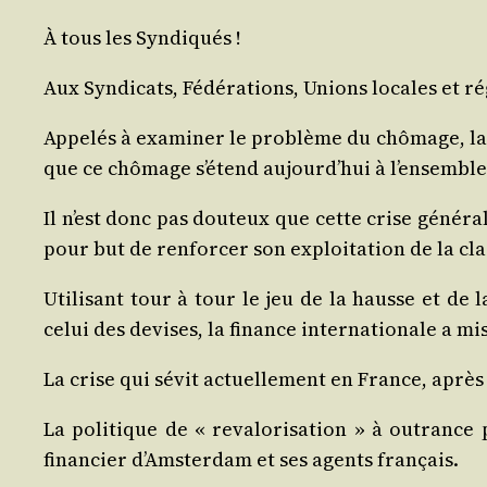
À tous les Syndiqués !
Aux Syn­di­cats, Fédé­ra­tions, Unions locales et r
Appe­lés à exa­mi­ner le pro­blème du chô­mage, la
que ce chô­mage s’étend aujourd’­hui à l’ensembl
Il n’est donc pas dou­teux que cette crise géné­ral
pour but de ren­for­cer son exploi­ta­tion de la 
Uti­li­sant tour à tour le jeu de la hausse et de 
celui des devises, la finance inter­na­tio­nale a m
La crise qui sévit actuel­le­ment en France, après 
La poli­tique de « reva­lo­ri­sa­tion » à outrance
finan­cier d’Amsterdam et ses agents français.