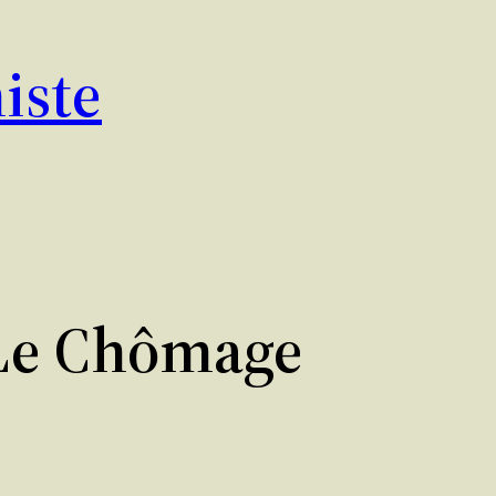
iste
 Le Chômage