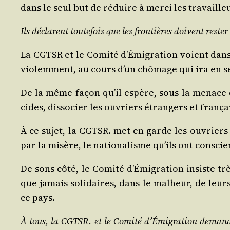
dans le seul but de réduire à mer­ci les tra­vail
Ils déclarent tou­te­fois que les fron­tières doivent res­t
La CGTSR et le Comi­té d’Émigration voient dans l
vio­lem­ment, au cours d’un chô­mage qui ira en s
De la même façon qu’il espère, sous la menace de la
cides, dis­so­cier les ouvriers étran­gers et fran
À ce sujet, la CGTSR. met en garde les ouvriers 
par la misère, le natio­na­lisme qu’ils ont consc
De sons côté, le Comi­té d’Émigration insiste trè
que jamais soli­daires, dans le mal­heur, de leurs
ce pays.
À tous, la CGTSR. et le Comi­té d’Émigration demandent 