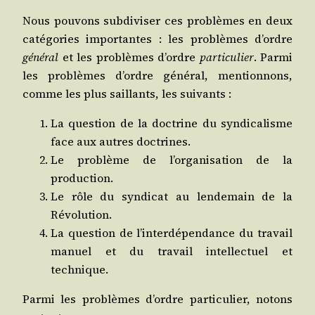
Nous pou­vons sub­di­vi­ser ces pro­blèmes en deux
caté­go­ries impor­tantes : les pro­blèmes d’ordre
géné­ral
et les pro­blèmes d’ordre
par­ti­cu­lier
. Par­mi
les pro­blèmes d’ordre géné­ral, men­tion­nons,
comme les plus saillants, les suivants :
La ques­tion de la doc­trine du syn­di­ca­lisme
face aux autres doctrines.
Le pro­blème de l’organisation de la
production.
Le rôle du syn­di­cat au len­de­main de la
Révolution.
La ques­tion de l’interdépendance du tra­vail
manuel et du tra­vail intel­lec­tuel et
technique.
Par­mi les pro­blèmes d’ordre par­ti­cu­lier, notons