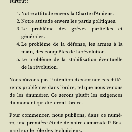
surtout :
Notre atti­tude envers la Charte d’Amiens.
Notre atti­tude envers les par­tis politiques.
Le pro­blème des grèves par­tielles et
générales.
Le pro­blème de la défense, les armes à la
main, des conquêtes de la révolution.
Le pro­blème de la sta­bi­li­sa­tion éven­tuelle
de la révolution.
Nous n’avons pas l’intention d’examiner ces dif­fé­
rents pro­blèmes dans l’ordre, tel que nous venons
de les énu­mé­rer. Ce seront plu­tôt les exi­gences
du moment qui dic­te­ront l’ordre.
Pour com­men­cer, nous publions, dans ce numé­
ro, une pre­mière étude de notre cama­rade P. Bes­
nard sur le rôle des techniciens.