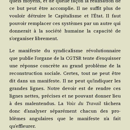
quels moyens, et de quelle façon la réa­li­sa­tion de
ce but peut être accom­plie. Il ne suf­fit plus de
vou­loir détruire le Capi­ta­lisme et l’État. Il faut
pou­voir rem­pla­cer ces sys­tèmes par un autre qui
don­ne­rait à la socié­té humaine la capa­ci­té de
s’organiser librement.
Le mani­feste du syn­di­ca­lisme révo­lu­tion­naire
que publie l’organe de la CGTSR tente d’esquisser
une réponse concrète au grand pro­blème de la
recons­truc­tion sociale. Certes, tout ne peut être
dit dans un mani­feste. Il ne peut qu’indiquer les
grandes lignes. Notre devoir est de rendre ces
lignes nettes, pré­cises et ne pou­vant don­ner lieu
à des mal­en­ten­dus. La
Voix du Tra­vail
tâche­ra
donc d’analyser sépa­ré­ment cha­cun des pro­
blèmes angu­laires que le mani­feste n’a fait
qu’effleurer.