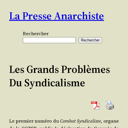
Aller
La Presse Anarchiste
au
contenu
Rechercher
Rechercher
Les Grands Problèmes
Du Syndicalisme
Le pre­mier numé­ro du
Com­bat Syn­di­ca­liste
, organe