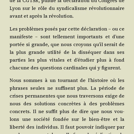
de la CGTSR, publie la décla­ra­tion du Congrès de
Lyon sur le rôle du syn­di­ca­lisme révo­lu­tion­naire
avant et après la révolution.
Les pro­blèmes posés par cette décla­ra­tion – ou ce
mani­feste – sont tel­le­ment impor­tants et d’une
por­tée si grande, que nous croyons qu’il serait de
la plus grande uti­li­té de la dis­sé­quer dans ses
par­ties les plus vitales et d’étudier plus à fond
cha­cune des ques­tions car­di­nales qui y figurent.
Nous sommes à un tour­nant de l’histoire où les
phrases seules ne suf­fisent plus. La période de
crises per­ma­nentes que nous tra­ver­sons exige de
nous des solu­tions concrètes à des pro­blèmes
concrets. Il ne suf­fit plus de dire que nous vou­
lons une socié­té fon­dée sur le bien-être et la
liber­té des indi­vi­dus. Il faut pou­voir indi­quer par