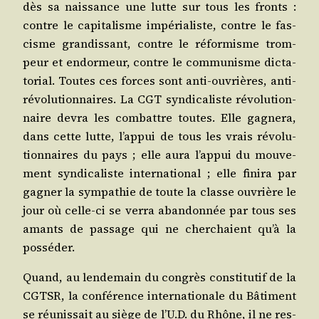
dès sa nais­sance une lutte sur tous les fronts :
contre le capi­ta­lisme impé­ria­liste, contre le fas­
cisme gran­dis­sant, contre le réfor­misme trom­
peur et endor­meur, contre le com­mu­nisme dic­ta­
to­rial. Toutes ces forces sont anti-ouvrières, anti-
révo­lu­tion­naires. La CGT syn­di­ca­liste révo­lu­tion­
naire devra les com­battre toutes. Elle gagne­ra,
dans cette lutte, l’appui de tous les vrais révo­lu­
tion­naires du pays ; elle aura l’appui du mou­ve­
ment syn­di­ca­liste inter­na­tio­nal ; elle fini­ra par
gagner la sym­pa­thie de toute la classe ouvrière le
jour où celle-ci se ver­ra aban­don­née par tous ses
amants de pas­sage qui ne cher­chaient qu’à la
posséder.
Quand, au len­de­main du congrès consti­tu­tif de la
CGTSR, la confé­rence inter­na­tio­nale du Bâti­ment
se réunis­sait au siège de l’U.D. du Rhône, il ne res­