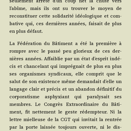
seule­ment arrê­té d’un coup net la chute vers
l’abîme, mais ils ont su trou­ver le moyen de
recons­ti­tuer cette soli­da­ri­té idéo­lo­gique et com­
ba­tive qui, ces der­nières années, fai­sait de plus
en plus défaut.
La Fédé­ra­tion du Bâti­ment a été la pre­mière à
rompre avec le pas­sé peu glo­rieux de ces der­
nières années. Affai­blie par un état d’esprit indé­
cis et chan­ce­lant qui impré­gnait de plus en plus
ses orga­nismes syn­di­caux, elle com­prit que le
salut de son exis­tence même deman­dait d’elle un
lan­gage clair et pré­cis et un aban­don défi­ni­tif du
cor­po­ra­tisme asphyxiant qui para­ly­sait ses
membres. Le Congrès Extra­or­di­naire du Bâti­
ment, fit net­te­ment le geste rédemp­teur. Ni la
lettre miel­leuse de la CGT qui invi­tait la ren­trée
par la porte lais­sée tou­jours ouverte, ni le dis­