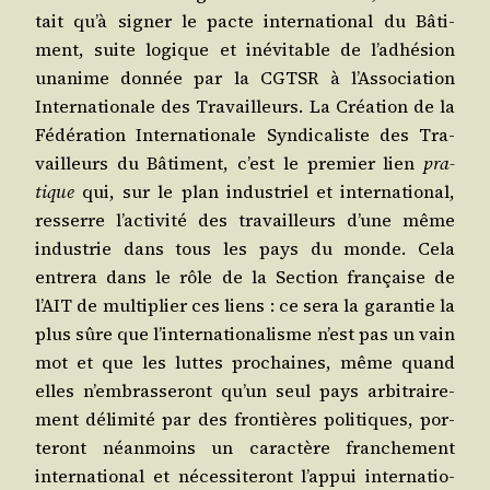
tait qu’à signer le pacte inter­na­tio­nal du Bâti­
ment, suite logique et inévi­table de l’adhésion
una­nime don­née par la CGTSR à l’Association
Inter­na­tio­nale des Tra­vailleurs. La Créa­tion de la
Fédé­ra­tion Inter­na­tio­nale Syn­di­ca­liste des Tra­
vailleurs du Bâti­ment, c’est le pre­mier lien
pra­
tique
qui, sur le plan indus­triel et inter­na­tio­nal,
res­serre l’activité des tra­vailleurs d’une même
indus­trie dans tous les pays du monde. Cela
entre­ra dans le rôle de la Sec­tion fran­çaise de
l’AIT de mul­ti­plier ces liens : ce sera la garan­tie la
plus sûre que l’internationalisme n’est pas un vain
mot et que les luttes pro­chaines, même quand
elles n’embrasseront qu’un seul pays arbi­trai­re­
ment déli­mi­té par des fron­tières poli­tiques, por­
te­ront néan­moins un carac­tère fran­che­ment
inter­na­tio­nal et néces­si­te­ront l’appui inter­na­tio­