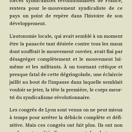
forces syn­di­ca­listes révo­lu­tion­naires de France,
res­te­ra pour le-mou­ve­ment syn­di­ca­liste de ce
pays un point de repère dans l’histoire de son
développement.
L’autonomie locale, qui avait sem­blé à un moment
être la pana­cée tant dési­rée contre tous les maux
dont souf­frait le mou­ve­ment ouvrier, avait fini par
désa­gré­ger com­plè­te­ment et le mou­ve­ment lui-
même et les mili­tants. À un tour­nant cri­tique et
presque fatal de cette dégrin­go­lade, une éclair­cie
jaillit au bout de l’impasse dans laquelle sem­blait
vou­loir se jeter, la tête la pre­mière, le corps meur­
tri du syn­di­ca­lisme révolutionnaire.
Les congrès de Lyon sont venus on ne peut mieux
à temps pour arrê­ter la débâcle com­plète et défi­
ni­tive. Mais ces congrès ont fait plus. Ils ont non