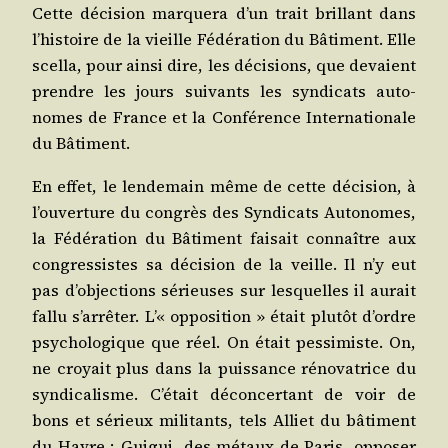
Cette déci­sion mar­que­ra d’un trait brillant dans
l’histoire de la vieille Fédé­ra­tion du Bâti­ment. Elle
scel­la, pour ain­si dire, les déci­sions, que devaient
prendre les jours sui­vants les syn­di­cats auto­
nomes de France et la Confé­rence Inter­na­tio­nale
du Bâtiment.
En effet, le len­de­main même de cette déci­sion, à
l’ouverture du congrès des Syn­di­cats Auto­nomes,
la Fédé­ra­tion du Bâti­ment fai­sait connaître aux
congres­sistes sa déci­sion de la veille. Il n’y eut
pas d’objections sérieuses sur les­quelles il aurait
fal­lu s’arrêter. L’« oppo­si­tion » était plu­tôt d’ordre
psy­cho­lo­gique que réel. On était pes­si­miste. On,
ne croyait plus dans la puis­sance réno­va­trice du
syn­di­ca­lisme. C’était décon­cer­tant de voir de
bons et sérieux mili­tants, tels Alliet du bâti­ment
du Havre ; Gui­gui, des métaux de Paris, oppo­ser