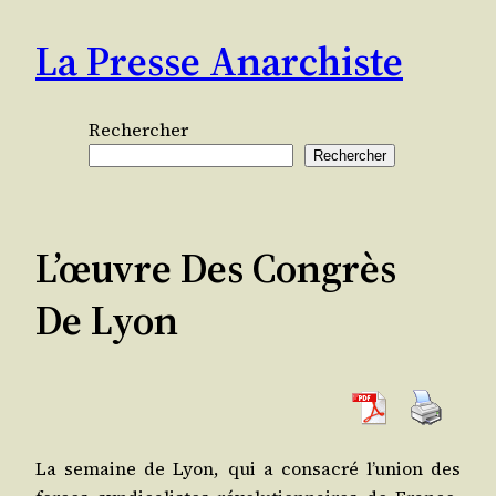
Aller
La Presse Anarchiste
au
contenu
Rechercher
Rechercher
L’œuvre Des Congrès
De Lyon
La semaine de Lyon, qui a consa­cré l’union des