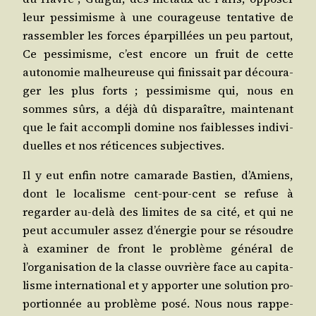
leur pes­si­misme à une cou­ra­geuse ten­ta­tive de
ras­sem­bler les forces épar­pillées un peu par­tout,
Ce pes­si­misme, c’est encore un fruit de cette
auto­no­mie mal­heu­reuse qui finis­sait par décou­ra­
ger les plus forts ; pes­si­misme qui, nous en
sommes sûrs, a déjà dû dis­pa­raître, main­te­nant
que le fait accom­pli domine nos fai­blesses indi­vi­
duelles et nos réti­cences subjectives.
Il y eut enfin notre cama­rade Bas­tien, d’Amiens,
dont le loca­lisme cent-pour-cent se refuse à
regar­der au-delà des limites de sa cité, et qui ne
peut accu­mu­ler assez d’énergie pour se résoudre
à exa­mi­ner de front le pro­blème géné­ral de
l’organisation de la classe ouvrière face au capi­ta­
lisme inter­na­tio­nal et y appor­ter une solu­tion pro­
por­tion­née au pro­blème posé. Nous nous rap­pe­