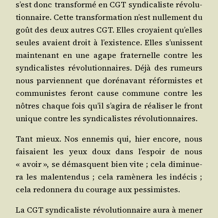
s’est donc trans­for­mé en CGT syn­di­ca­liste révo­lu­
tion­naire. Cette trans­for­ma­tion n’est nul­le­ment du
goût des deux autres CGT. Elles croyaient qu’elles
seules avaient droit à l’existence. Elles s’unissent
main­te­nant en une agape fra­ter­nelle contre les
syn­di­ca­listes révo­lu­tion­naires. Déjà des rumeurs
nous par­viennent que doré­na­vant réfor­mistes et
com­mu­nistes feront cause com­mune contre les
nôtres chaque fois qu’il s’agira de réa­li­ser le front
unique contre les syn­di­ca­listes révolutionnaires.
Tant mieux. Nos enne­mis qui, hier encore, nous
fai­saient les yeux doux dans l’espoir de nous
« avoir », se démasquent bien vite ; cela dimi­nue­
ra les mal­en­ten­dus ; cela ramè­ne­ra les indé­cis ;
cela redon­ne­ra du cou­rage aux pessimistes.
La CGT syn­di­ca­liste révo­lu­tion­naire aura à mener