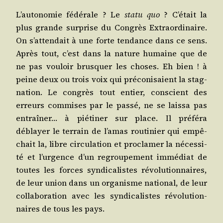
L’autonomie fédé­rale ? Le
sta­tu quo
? C’était la
plus grande sur­prise du Congrès Extra­or­di­naire.
On s’attendait à une forte ten­dance dans ce sens.
Après tout, c’est dans la nature humaine que de
ne pas vou­loir brus­quer les choses. Eh bien ! à
peine deux ou trois voix qui pré­co­ni­saient la stag­
na­tion. Le congrès tout entier, conscient des
erreurs com­mises par le pas­sé, ne se lais­sa pas
entraî­ner… à pié­ti­ner sur place. Il pré­fé­ra
déblayer le ter­rain de l’amas rou­ti­nier qui empê­
chait la, libre cir­cu­la­tion et pro­cla­mer la néces­si­
té et l’urgence d’un regrou­pe­ment immé­diat de
toutes les forces syn­di­ca­listes révo­lu­tion­naires,
de leur union dans un orga­nisme natio­nal, de leur
col­la­bo­ra­tion avec les syn­di­ca­listes révo­lu­tion­
naires de tous les pays.