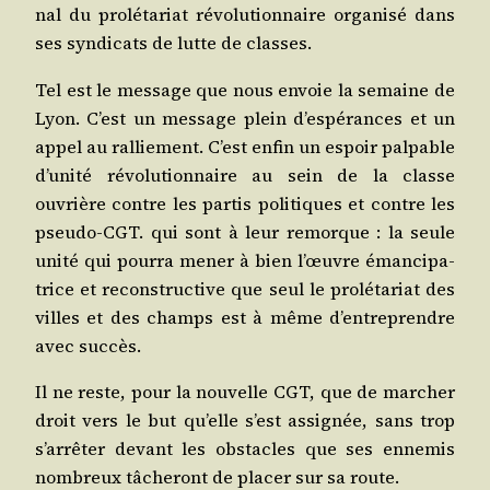
nal du pro­lé­ta­riat révo­lu­tion­naire orga­ni­sé dans
ses syn­di­cats de lutte de classes.
Tel est le mes­sage que nous envoie la semaine de
Lyon. C’est un mes­sage plein d’espérances et un
appel au ral­lie­ment. C’est enfin un espoir pal­pable
d’unité révo­lu­tion­naire au sein de la classe
ouvrière contre les par­tis poli­tiques et contre les
pseu­do-CGT. qui sont à leur remorque : la seule
uni­té qui pour­ra mener à bien l’œuvre éman­ci­pa­
trice et recons­truc­tive que seul le pro­lé­ta­riat des
villes et des champs est à même d’entreprendre
avec succès.
Il ne reste, pour la nou­velle CGT, que de mar­cher
droit vers le but qu’elle s’est assi­gnée, sans trop
s’arrêter devant les obs­tacles que ses enne­mis
nom­breux tâche­ront de pla­cer sur sa route.