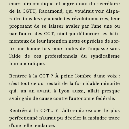
cours diplo­ma­tique et aigre-doux du secré­taire
de la CGTU, Raca­mond, qui vou­drait voir dis­pa­
raître tous les syn­di­ca­listes révo­lu­tion­naires, leur
pro­po­sant de se lais­ser ava­ler par l’une une ou
par l’autre des CGT, n’ont pu détour­ner les bâti­
men­teux de leur inten­tion nette et pré­cise de sor­
tir une bonne fois pour toutes de l’impasse sans
l’aide de ces pro­fes­sion­nels du syn­di­ca­lisme
bureaucratique.
Rentrée‑à la CGT ? À peine l’ombre d’une voix :
c’est tout ce qui res­tait de la for­mi­dable mino­ri­té
qui, un an avant, à Lyon aus­si, allait presque
avoir gain de cause contre l’autonomie fédérale.
Ren­trée à la CGTU ? L’ultra-microscope le plus
per­fec­tion­né n’aurait pu déce­ler la moindre trace
d’une telle tendance.