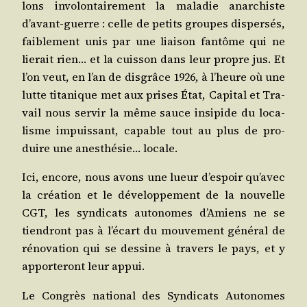
lons invo­lon­tai­re­ment la mala­die anar­chiste
d’avant-guerre : celle de petits groupes dis­per­sés,
fai­ble­ment unis par une liai­son fan­tôme qui ne
lie­rait rien… et la cuis­son dans leur propre jus. Et
l’on veut, en l’an de dis­grâce 1926, à l’heure où une
lutte tita­nique met aux prises État, Capi­tal et Tra­
vail nous ser­vir la même sauce insi­pide du loca­
lisme impuis­sant, capable tout au plus de pro­
duire une anes­thé­sie… locale.
Ici, encore, nous avons une lueur d’espoir qu’avec
la créa­tion et le déve­lop­pe­ment de la nou­velle
CGT, les syn­di­cats auto­nomes d’Amiens ne se
tien­dront pas à l’écart du mou­ve­ment géné­ral de
réno­va­tion qui se des­sine à tra­vers le pays, et y
appor­te­ront leur appui.
Le Congrès natio­nal des Syn­di­cats Auto­nomes