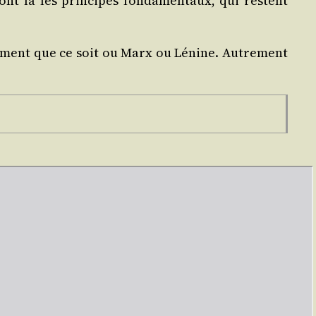
nt là les prin­cipes fon­da­men­taux, qui res­tent
o­lu­ment que ce soit ou Marx ou Lénine. Autre­ment