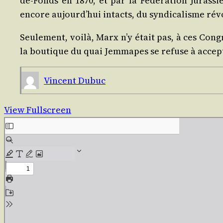
de-Fonds en 1870, et par la Fédé­ra­tion Juras­si
encore aujourd’hui intacts, du syn­di­ca­lisme révo
Seule­ment, voi­là, Marx n’y était pas, à ces Cong
la bou­tique du quai Jem­mapes se refuse à accep
Vincent Dubuc
View Fullscreen