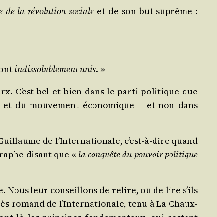
 de la révo­lu­tion sociale
et de son but suprême :
sont
indis­so­lu­ble­ment unis
. »
rx. C’est bel et bien dans le par­ti poli­tique que
que et du mou­ve­ment éco­no­mique – et non dans
Guillaume de l’Internationale, c’est-à-dire quand
a­graphe disant que «
la conquête du pou­voir poli­tique
e. Nous leur conseillons de relire, ou de lire s’ils
ongrès romand de l’Internationale, tenu à La Chaux-