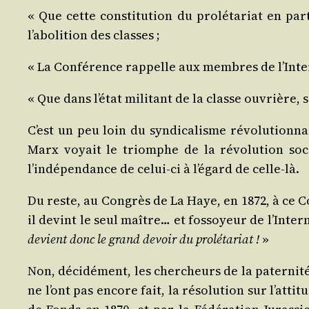
« Que cette consti­tu­tion du pro­lé­ta­riat en par­
l’abolition des classes ;
« La Confé­rence rap­pelle aux membres de l’Inte
« Que dans l’état mili­tant de la classe ouvrière,
C’est un peu loin du syn­di­ca­lisme révo­lu­tion­
Marx voyait le triomphe de la révo­lu­tion soci
l’indépendance de celui-ci à l’égard de celle-là.
Du reste, au Congrès de La Haye, en 1872, à ce C
il devint le seul maître… et fos­soyeur de l’Inter
devient donc le grand devoir du pro­lé­ta­riat !
»
Non, déci­dé­ment, les cher­cheurs de la pater­ni­t
ne l’ont pas encore fait, la réso­lu­tion sur l’at