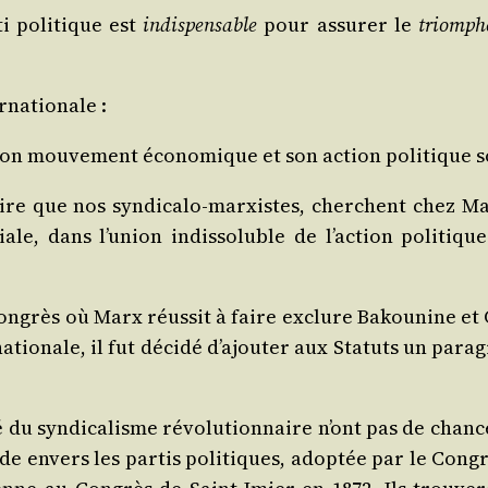
ti poli­tique est
indis­pen­sable
pour assu­rer le
triomphe
rnationale :
 son mou­ve­ment éco­no­mique et son action poli­tique 
naire que nos syn­di­ca­lo-mar­xistes, cherchent chez Ma
ale, dans l’union indis­so­luble de l’action poli­ti
ongrès où Marx réus­sit à faire exclure Bakou­nine et 
nationale, il fut déci­dé d’ajouter aux Sta­tuts un par
é du syn­di­ca­lisme révo­lu­tion­naire n’ont pas de chanc
titude envers les par­tis poli­tiques, adop­tée par le C