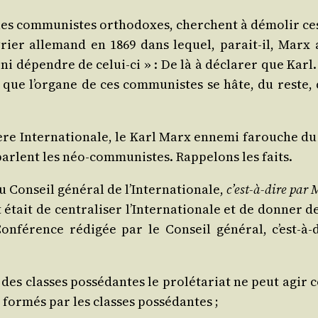
es com­mu­nistes ortho­doxes, cherchent à démo­lir ce
er alle­mand en 1869 dans lequel, parait-il, Marx av
 ni dépendre de celui-ci » : De là à décla­rer que Kar
as, que l’organe de ces com­mu­nistes se hâte, du reste,
re Inter­na­tio­nale, le Karl Marx enne­mi farouche du
arlent les néo-com­mu­nistes. Rap­pe­lons les faits.
u Conseil géné­ral de l’Internationale,
c’est-à-dire par
ait de cen­tra­li­ser l’Internationale et de don­ner de
Confé­rence rédi­gée par le Conseil géné­ral, c’est-à
f des classes pos­sé­dantes le pro­lé­ta­riat ne peut ag
s for­més par les classes possédantes ;