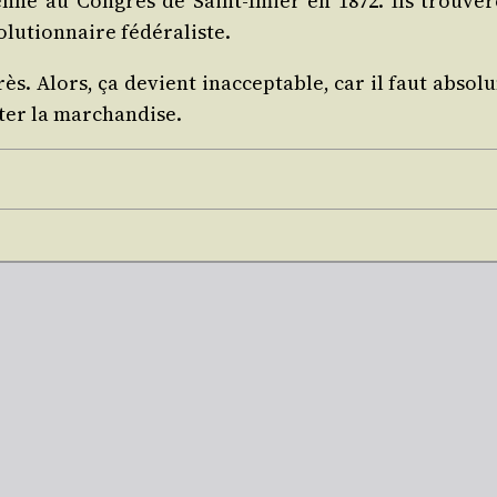
enne au Congrès de Saint-Imier en 1872. Ils trou­ve­ro
­lu­tion­naire fédéraliste.
rès. Alors, ça devient inac­cep­table, car il faut abs
­ter la marchandise.