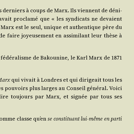
s der­niers à coups de Marx. Ils viennent de déni­
ait pro­cla­mé que « les syn­di­cats ne devaient
l. Marx est le seul, unique et authen­tique père du
 de faire joyeu­se­ment en assi­mi­lant leur thèse à
 fédé­ra­lisme de Bakou­nine, le Karl Marx de 1871
 Marx
qui vivait à Londres et qui diri­geait tous les
s pou­voirs plus larges au Conseil géné­ral. Voi­ci
-dire tou­jours par Marx, et signée par tous ses
ir comme classe qu’en
se consti­tuant lui-même en par­ti