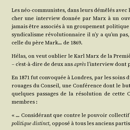
Les néo-com­mu­nistes, dans leurs démê­lés avec l
cher une inter­view don­née par Marx à un ouvri
jamais être asso­ciés à un grou­pe­ment poli­tique
syn­di­ca­lisme révo­lu­tion­naire il n’y a qu’un p
celle du père Mark… de 1869.
Hélas, on veut oublier le Karl Marx de la Pre­miè
– c’est-à-dire de deux ans
après
l’interview dont p
En 1871 fut convo­quée à Londres, par les soins d
rouages du Conseil, une Confé­rence dont le but ét
quelques pas­sages de la réso­lu­tion de cette 
membres :
« … Consi­dé­rant que contre le pou­voir col­lec­ti
poli­tique dis­tinct
, oppo­sé à tous les anciens par­ti