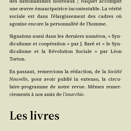
des natio­na­lismes nou­veaux ; Naquet accom­plit
une œuvre éman­ci­pa­trice incon­tes­table. La véri­té
sociale est dans l’élargissement des cadres où
ago­nise encore la per­son­na­li­té de l’homme.
Signa­lons aus­si dans les der­niers numé­ros, « Syn­
di­ca­lisme et coopé­ra­tion » par J. Baré et « le Syn­
di­ca­lisme et la Révo­lu­tion Sociale » par Léon
Torton.
En pas­sant, remer­cions la rédac­tion, de la
Socié­té
Nou­velle
, pour avoir publié in exten­so, la cir­cu­
laire-pro­gramme de notre revue. Mêmes remer­
cie­ments à nos amis de
l’anarchie
.
Les livres