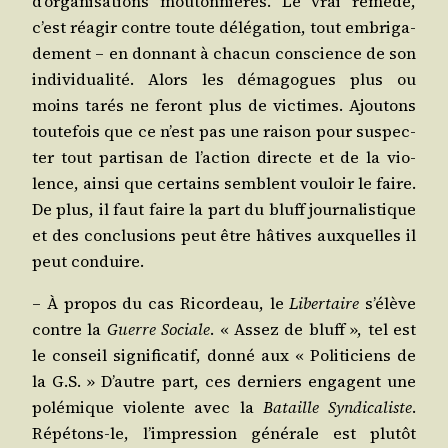
d’organisations mou­ton­nières. Le vrai remède,
c’est réagir contre toute délé­ga­tion, tout embri­ga­
de­ment – en don­nant à cha­cun conscience de son
indi­vi­dua­li­té. Alors les déma­gogues plus ou
moins tarés ne feront plus de vic­times. Ajou­tons
tou­te­fois que ce n’est pas une rai­son pour sus­pec­
ter tout par­ti­san de l’action directe et de la vio­
lence, ain­si que cer­tains semblent vou­loir le faire.
De plus, il faut faire la part du bluff jour­na­lis­tique
et des conclu­sions peut être hâtives aux­quelles il
peut conduire.
– À pro­pos du cas Ricor­deau, le
Liber­taire
s’élève
contre la
Guerre Sociale
. « Assez de bluff », tel est
le conseil signi­fi­ca­tif, don­né aux « Poli­ti­ciens de
la G.S. » D’autre part, ces der­niers engagent une
polé­mique vio­lente avec la
Bataille Syn­di­ca­liste
.
Répé­tons-le, l’impression géné­rale est plu­tôt