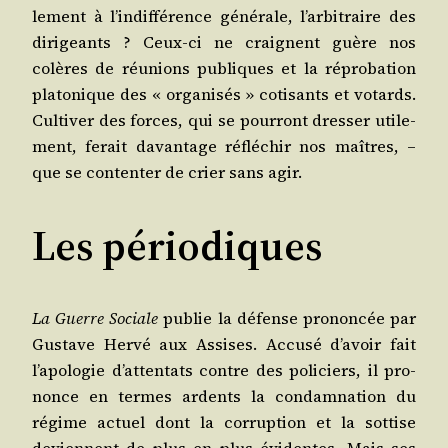
le­ment à l’indifférence géné­rale, l’arbitraire des
diri­geants ? Ceux-ci ne craignent guère nos
colères de réunions publiques et la répro­ba­tion
pla­to­nique des « orga­ni­sés » coti­sants et votards.
Culti­ver des forces, qui se pour­ront dres­ser uti­le­
ment, ferait davan­tage réflé­chir nos maîtres, –
que se conten­ter de crier sans agir.
Les périodiques
La Guerre Sociale
publie la défense pro­non­cée par
Gus­tave Her­vé aux Assises. Accu­sé d’avoir fait
l’apologie d’attentats contre des poli­ciers, il pro­
nonce en termes ardents la condam­na­tion du
régime actuel dont la cor­rup­tion et la sot­tise