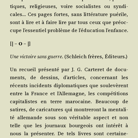
tiques, reli­gieuses, voire socia­listes ou syn­di­
cales… Ces pages fortes, sans lit­té­ra­ture pué­rile,
sont à lire et à faire lire par tous ceux que pré­oc­
cupe l’essentiel pro­blème de l’éducation l’enfance.
[|
– O –
|]
Une vic­toire sans guerre
. (Schleich frères, Éditeurs.)
Un recueil pré­sen­té par J. G. Car­te­ret de docu­
ments, de des­sins, d’articles, concer­nant les
récents inci­dents diplo­ma­tiques que sou­le­vèrent
entre la France et l’Allemagne, les com­pé­ti­tions
capi­ta­listes en terre maro­caine. Beau­coup de
satires, de cari­ca­tures qui mon­tre­ront la men­ta­li­
té alle­mande sous son véri­table aspect et non
telle que les jour­naux bour­geois ont inté­rêt à
nous la pré­sen­ter. De tels livres sont cer­tai­ne­