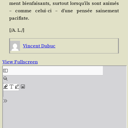
ment bien­fai­sants, sur­tout lors­qu’ils sont ani­més
– comme celui-ci – d’une pen­sée sai­ne­ment
pacifiste.
[/​A. L./]
Vincent Dubuc
View Fullscreen