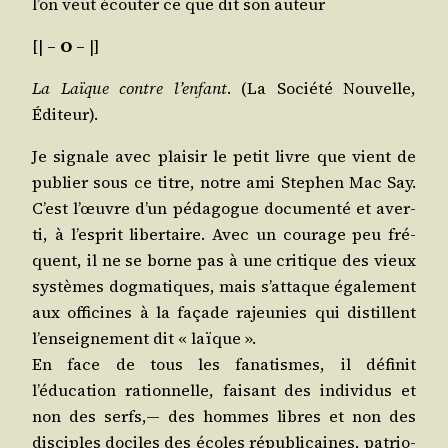
l’on veut écou­ter ce que dit son auteur
[|
– O –
|]
La Laïque contre l’enfant
. (La Socié­té Nou­velle,
Éditeur).
Je signale avec plai­sir le petit livre que vient de
publier sous ce titre, notre ami Ste­phen Mac Say.
C’est l’œuvre d’un péda­gogue docu­men­té et aver­
ti, à l’esprit liber­taire. Avec un cou­rage peu fré­
quent, il ne se borne pas à une cri­tique des vieux
sys­tèmes dog­ma­tiques, mais s’attaque éga­le­ment
aux offi­cines à la façade rajeu­nies qui dis­til­lent
l’enseignement dit « laïque ».
En face de tous les fana­tismes, il défi­nit
l’éducation ration­nelle, fai­sant des indi­vi­dus et
non des serfs,— des hommes libres et non des
dis­ciples dociles des écoles répu­bli­caines, patrio­