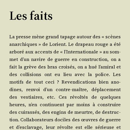
Les faits
La presse mène grand tapage autour des « scènes
anar­chiques » de Lorient. Le dra­peau rouge a été
arbo­ré aux accents de « l’Internationale » au som­
met d’un navire de guerre en construc­tion, on a
fait la grève des bras croi­sés, on a hué l’amiral et
des col­li­sions ont eu lieu avec la police. Les
motifs de tout ceci ? Reven­di­ca­tions bien ano­
dines, ren­voi d’un contre-maître, dépla­ce­ment
des ves­tiaires, etc. Ces révol­tés de quelques
heures, n’en conti­nuent par moins à construire
des cui­ras­sés, des engins de meurtre, de des­truc­
tion. Col­la­bo­ra­teurs dociles des œuvres de guerre
et d’esclavage, leur révolte est elle sérieuse et