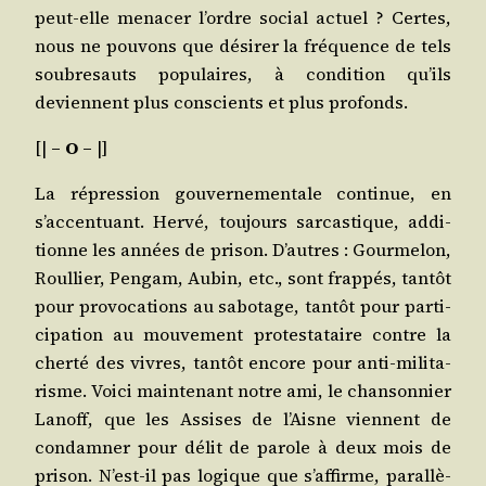
peut-elle mena­cer l’ordre social actuel ? Certes,
nous ne pou­vons que dési­rer la fré­quence de tels
sou­bre­sauts popu­laires, à condi­tion qu’ils
deviennent plus conscients et plus profonds.
[|
– O –
|]
La répres­sion gou­ver­ne­men­tale conti­nue, en
s’accentuant. Her­vé, tou­jours sar­cas­tique, addi­
tionne les années de pri­son. D’autres : Gour­me­lon,
Roul­lier, Pen­gam, Aubin, etc., sont frap­pés, tan­tôt
pour pro­vo­ca­tions au sabo­tage, tan­tôt pour par­ti­
ci­pa­tion au mou­ve­ment pro­tes­ta­taire contre la
cher­té des vivres, tan­tôt encore pour anti-mili­ta­
risme. Voi­ci main­te­nant notre ami, le chan­son­nier
Lanoff, que les Assises de l’Aisne viennent de
condam­ner pour délit de parole à deux mois de
pri­son. N’est-il pas logique que s’affirme, paral­lè­