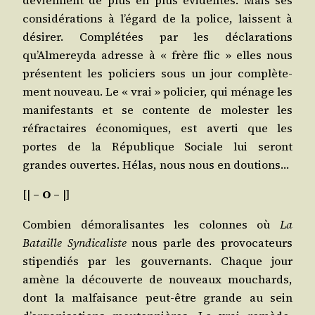
deviennent de plus en plus évi­dentes. Mais ses
consi­dé­ra­tions à l’égard de la police, laissent à
dési­rer. Com­plé­tées par les décla­ra­tions
qu’Almereyda adresse à « frère flic » elles nous
pré­sentent les poli­ciers sous un jour com­plè­te­
ment nou­veau. Le « vrai » poli­cier, qui ménage les
mani­fes­tants et se contente de moles­ter les
réfrac­taires éco­no­miques, est aver­ti que les
portes de la Répu­blique Sociale lui seront
grandes ouvertes. Hélas, nous nous en doutions…
[|
– O –
|]
Com­bien démo­ra­li­santes les colonnes où
La
Bataille Syn­di­ca­liste
nous parle des pro­vo­ca­teurs
sti­pen­diés par les gou­ver­nants. Chaque jour
amène la décou­verte de nou­veaux mou­chards,
dont la mal­fai­sance peut-être grande au sein