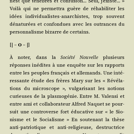
n’est que ténèbres et confu­sion… Seul, j’existe… »
Voi­là qui ne per­met­tra guère de réha­bi­li­ter les
idées indi­vi­dua­listes-anar­chistes, trop sou­vent
déna­tu­rées et confon­dues avec les outrances du
per­son­na­lisme bizarre de certains.
[|
– O –
|]
À noter, dans la
Socié­té Nou­velle
plu­sieurs
réponses inédites à une enquête sur les rap­ports
entre les peuples fran­çais et alle­mands. Une inté­
res­sante étude des frères Mary sur les « Révé­la­
tions du micro­scope », vul­ga­ri­sant les notions
curieuses de la plas­mo­gé­nie. Entre M. Valen­si et
entre ami et col­la­bo­ra­teur Alfred Naquet se pour­
suit une contro­verse fort édu­ca­tive sur « le Sio­
nisme et le Socia­lisme » En sou­te­nant la thèse
anti-patrio­tique et anti-reli­gieuse, des­truc­trice