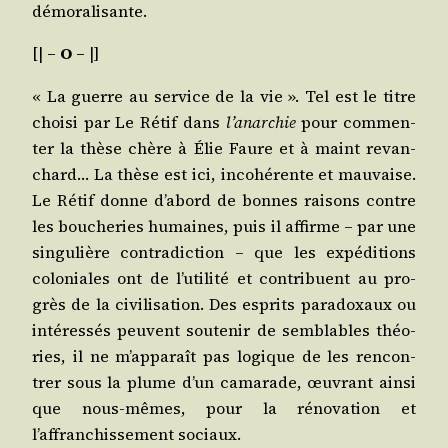
démoralisante.
[|
– O –
|]
« La guerre au ser­vice de la vie ». Tel est le titre
choi­si par Le Rétif dans
l’anarchie
pour com­men­
ter la thèse chère à Élie Faure et à maint revan­
chard… La thèse est ici, inco­hé­rente et mau­vaise.
Le Rétif donne d’abord de bonnes rai­sons contre
les bou­che­ries humaines, puis il affirme – par une
sin­gu­lière contra­dic­tion – que les expé­di­tions
colo­niales ont de l’utilité et contri­buent au pro­
grès de la civi­li­sa­tion. Des esprits para­doxaux ou
inté­res­sés peuvent sou­te­nir de sem­blables théo­
ries, il ne m’apparaît pas logique de les ren­con­
trer sous la plume d’un cama­rade, œuvrant ain­si
que nous-mêmes, pour la réno­va­tion et
l’affranchissement sociaux.