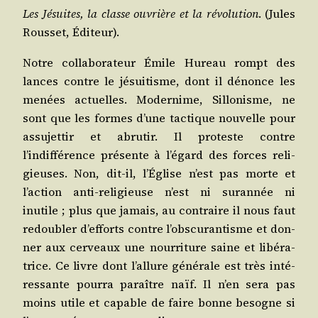
Les Jésuites, la classe ouvrière et la révo­lu­tion
. (Jules
Rous­set, Éditeur).
Notre col­la­bo­ra­teur Émile Hureau rompt des
lances contre le jésui­tisme, dont il dénonce les
menées actuelles. Moder­nime, Sillo­nisme, ne
sont que les formes d’une tac­tique nou­velle pour
assu­jet­tir et abru­tir. Il pro­teste contre
l’indifférence pré­sente à l’égard des forces reli­
gieuses. Non, dit-il, l’Église n’est pas morte et
l’action anti-reli­gieuse n’est ni sur­an­née ni
inutile ; plus que jamais, au contraire il nous faut
redou­bler d’efforts contre l’obscurantisme et don­
ner aux cer­veaux une nour­ri­ture saine et libé­ra­
trice. Ce livre dont l’allure géné­rale est très inté­
res­sante pour­ra paraître naïf. Il n’en sera pas
moins utile et capable de faire bonne besogne si