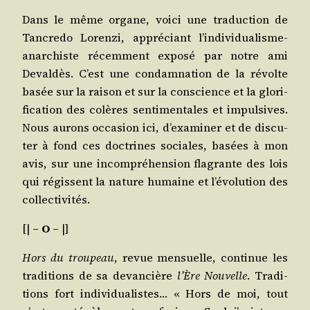
Dans le même organe, voi­ci une tra­duc­tion de
Tan­cre­do Loren­zi, appré­ciant l’individualisme-
anarchiste récem­ment expo­sé par notre ami
Deval­dès. C’est une condam­na­tion de la révolte
basée sur la rai­son et sur la conscience et la glo­ri­
fi­ca­tion des colères sen­ti­men­tales et impul­sives.
Nous aurons occa­sion ici, d’examiner et de dis­cu­
ter à fond ces doc­trines sociales, basées à mon
avis, sur une incom­pré­hen­sion fla­grante des lois
qui régissent la nature humaine et l’évolution des
collectivités.
[|
– O –
|]
Hors du trou­peau
, revue men­suelle, conti­nue les
tra­di­tions de sa devan­cière
l’Ère Nou­velle
. Tra­di­
tions fort indi­vi­dua­listes… « Hors de moi, tout