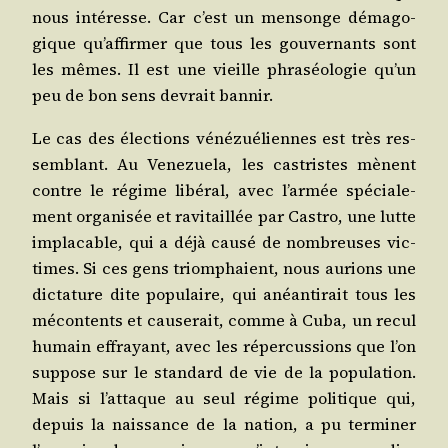
nous inté­resse. Car c’est un men­songe déma­go­
gique qu’affirmer que tous les gou­ver­nants sont
les mêmes. Il est une vieille phra­séo­lo­gie qu’un
peu de bon sens devrait bannir.
Le cas des élec­tions véné­zué­liennes est très res­
sem­blant. Au Vene­zue­la, les cas­tristes mènent
contre le régime libé­ral, avec l’armée spé­cia­le­
ment orga­ni­sée et ravi­taillée par Cas­tro, une lutte
impla­cable, qui a déjà cau­sé de nom­breuses vic­
times. Si ces gens triom­phaient, nous aurions une
dic­ta­ture dite popu­laire, qui anéan­ti­rait tous les
mécon­tents et cau­se­rait, comme à Cuba, un recul
humain effrayant, avec les réper­cus­sions que l’on
sup­pose sur le stan­dard de vie de la popu­la­tion.
Mais si l’attaque au seul régime poli­tique qui,
depuis la nais­sance de la nation, a pu ter­mi­ner