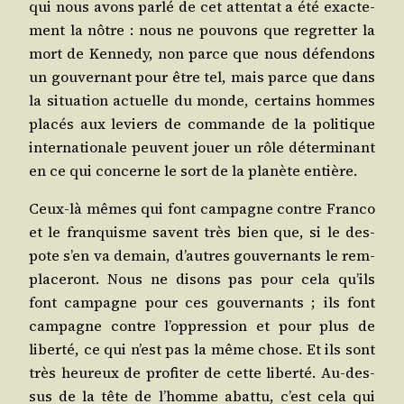
qui nous avons par­lé de cet atten­tat a été exac­te­
ment la nôtre : nous ne pou­vons que regret­ter la
mort de Ken­ne­dy, non parce que nous défen­dons
un gou­ver­nant pour être tel, mais parce que dans
la situa­tion actuelle du monde, cer­tains hommes
pla­cés aux leviers de com­mande de la poli­tique
inter­na­tio­nale peuvent jouer un rôle déter­mi­nant
en ce qui concerne le sort de la pla­nète entière.
Ceux-là mêmes qui font cam­pagne contre Fran­co
et le fran­quisme savent très bien que, si le des­
pote s’en va demain, d’autres gou­ver­nants le rem­
pla­ce­ront. Nous ne disons pas pour cela qu’ils
font cam­pagne pour ces gou­ver­nants ; ils font
cam­pagne contre l’oppression et pour plus de
liber­té, ce qui n’est pas la même chose. Et ils sont
très heu­reux de pro­fi­ter de cette liber­té. Au-des­
sus de la tête de l’homme abat­tu, c’est cela qui