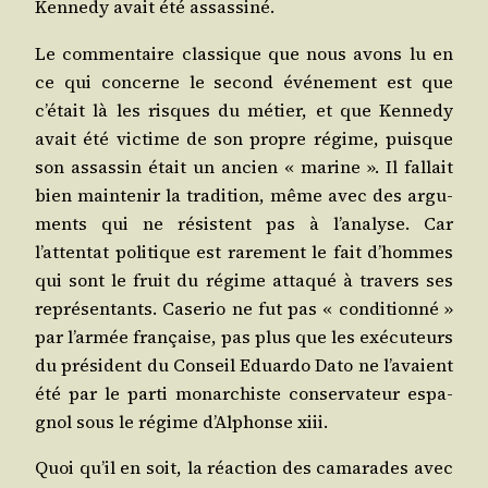
Ken­ne­dy avait été assassiné.
Le com­men­taire clas­sique que nous avons lu en
ce qui concerne le second évé­ne­ment est que
c’était là les risques du métier, et que Ken­ne­dy
avait été vic­time de son propre régime, puisque
son assas­sin était un ancien « marine ». Il fal­lait
bien main­te­nir la tra­di­tion, même avec des argu­
ments qui ne résistent pas à l’analyse. Car
l’attentat poli­tique est rare­ment le fait d’hommes
qui sont le fruit du régime atta­qué à tra­vers ses
repré­sen­tants. Case­rio ne fut pas « condi­tion­né »
par l’armée fran­çaise, pas plus que les exé­cu­teurs
du pré­sident du Conseil Eduar­do Dato ne l’avaient
été par le par­ti monar­chiste conser­va­teur espa­
gnol sous le régime d’Alphonse
xiii
.
Quoi qu’il en soit, la réac­tion des cama­rades avec