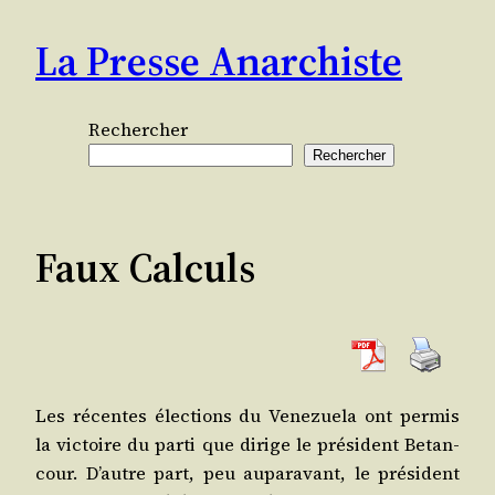
Aller
La Presse Anarchiste
au
contenu
Rechercher
Rechercher
Faux Calculs
Les récentes élec­tions du Vene­zue­la ont per­mis
la vic­toire du par­ti que dirige le pré­sident Betan­
cour. D’autre part, peu aupa­ra­vant, le pré­sident