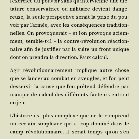
l’exercice du pou­voir sans qu’intervienne une dic­
ta­ture conser­va­trice ou mili­taire devient dan­ge­
reuse, la seule pers­pec­tive serait la prise du pou­
voir par l’armée, avec les consé­quences tra­di­tion­
nelles. On pro­vo­que­rait – et l’on pro­voque sciem­
ment, semble-t-il – la contre-révo­lu­tion réac­tion­
naire afin de jus­ti­fier par la suite un front unique
dont on pren­dra la direc­tion. Faux calcul.
Agir révo­lu­tion­nai­re­ment implique autre chose
que se lan­cer au com­bat en aveugles, et l’on peut
des­ser­vir la cause que l’on pré­tend défendre par
manque de cal­cul des dif­fé­rents fac­teurs entrant
en jeu.
L’histoire est plus com­plexe que ne le com­prend
un cer­tain sim­plisme qui a trop domi­né dans le
camp révo­lu­tion­naire. Il serait temps qu’on s’en